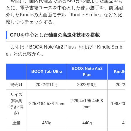
今回は、国内代理店であるSKTから借用した製品をも
とに、電子書籍ユースを中心とした使い勝手を、前回紹
介したKindleの大画面モデル「Kindle Scribe」などと比
較しつつチェックする。
GPUを中心とした独自の高速化技術を搭載
まずは「BOOX Note Air2 Plus」および「Kindle Scrib
e」との比較から。
BOOX Note Air2
BOOX Tab Ultra
Kindle S
Plus
発売月
2022年11月
2022年6月
2022年
サイズ
(幅×奥
229.4×195.4×5.8
225×184.5×6.7mm
196×230×
行き×高
mm
さ)
重量
480g
440g
433