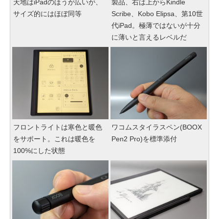
天地はiPadのほうが広いが、
製品、右は上からKindle
サイズ的にはほぼ同等
Scribe、Kobo Elipsa、第10世
代iPad。極薄ではないが十分
に薄いと言えるレベルだ
フロントライトは寒色と暖色
ワコムスタイラスペン(BOOX
をサポート。これは暖色を
Pen2 Pro)を標準添付
100%にした状態