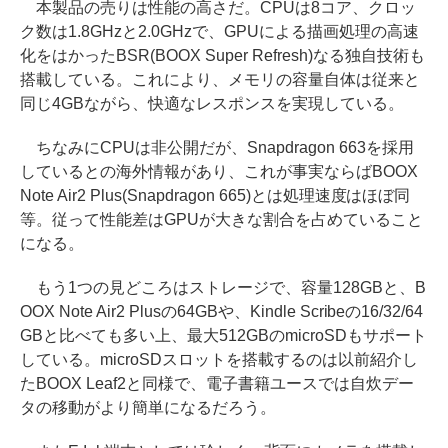
本製品の売りは性能の高さだ。CPUは8コア、クロッ
ク数は1.8GHzと2.0GHzで、GPUによる描画処理の高速
化をはかったBSR(BOOX Super Refresh)なる独自技術も
搭載している。これにより、メモリの容量自体は従来と
同じ4GBながら、快適なレスポンスを実現している。
ちなみにCPUは非公開だが、Snapdragon 663を採用
しているとの海外情報があり、これが事実ならばBOOX
Note Air2 Plus(Snapdragon 665)とは処理速度はほぼ同
等。従って性能差はGPUが大きな割合を占めていること
になる。
もう1つの見どころはストレージで、容量128GBと、B
OOX Note Air2 Plusの64GBや、Kindle Scribeの16/32/64
GBと比べても多い上、最大512GBのmicroSDもサポート
している。microSDスロットを搭載するのは以前紹介し
たBOOX Leaf2と同様で、電子書籍ユースでは自炊デー
タの移動がより簡単になるだろう。