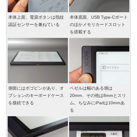
本体上面、電源ボタンは指紋
本体底面、USB Type-Cポート
認証センサーを兼ねている
のほかメモリカードスロット
を搭載する
側面にはポゴピンがあり、オ
ベゼルは幅のある側は
プションのキーボードケース
20mm、その他は8mmとスリ
を接続できる
ム。ちなみにiPadは10mmあ
る