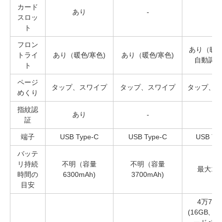
カード
あり
-
-
スロッ
ト
フロン
あり（暖色
トライ
あり（暖色/寒色)
あり（暖色/寒色)
自動調整
ト
ページ
タップ、スワイプ
タップ、スワイプ
タップ、ス
めくり
指紋認
あり
-
-
証
端子
USB Type-C
USB Type-C
USB Ty
バッテ
リ持続
不明（容量
不明（容量
最大12
時間の
6300mAh)
3700mAh)
目安
4万7,9
(16GB、