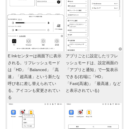
E Inkセンターは画面下に表示
アプリごとに設定したリフレ
される。リフレッシュモード
ッシュモードは、設定画面の
は「HD」「Balanced」「高
「アプリと通知」で一覧表示
速」「超高速」という新たな
できる(右端に「HD」
呼び名に差し替えられてい
「Fast(高速)」「最高速」など
る。アイコンも変更されてい
と表示されている)
る