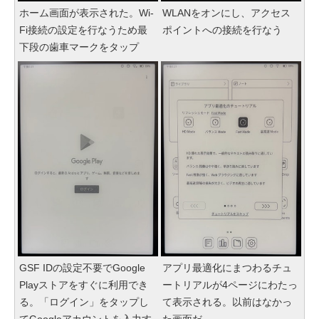
ホーム画面が表示された。Wi-
WLANをオンにし、アクセス
Fi接続の設定を行なうため最
ポイントへの接続を行なう
下段の歯車マークをタップ
GSF IDの設定不要でGoogle
アプリ最適化にまつわるチュ
Playストアをすぐに利用でき
ートリアルが4ページにわたっ
る。「ログイン」をタップし
て表示される。以前はなかっ
てGoogleアカウントを入力す
た画面だ