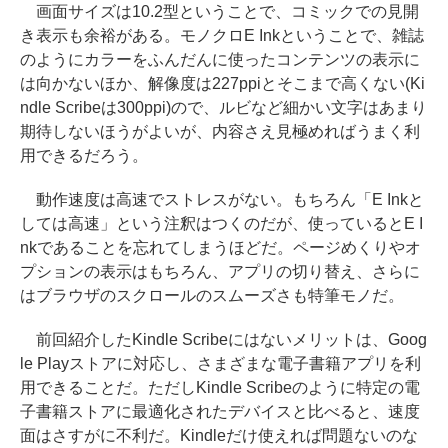
画面サイズは10.2型ということで、コミックでの見開
き表示も余裕がある。モノクロE Inkということで、雑誌
のようにカラーをふんだんに使ったコンテンツの表示に
は向かないほか、解像度は227ppiとそこまで高くない(Ki
ndle Scribeは300ppi)ので、ルビなど細かい文字はあまり
期待しないほうがよいが、内容さえ見極めればうまく利
用できるだろう。
動作速度は高速でストレスがない。もちろん「E Inkと
しては高速」という注釈はつくのだが、使っているとE I
nkであることを忘れてしまうほどだ。ページめくりやオ
プションの表示はもちろん、アプリの切り替え、さらに
はブラウザのスクロールのスムーズさも特筆モノだ。
前回紹介したKindle Scribeにはないメリットは、Goog
le Playストアに対応し、さまざまな電子書籍アプリを利
用できることだ。ただしKindle Scribeのように特定の電
子書籍ストアに最適化されたデバイスと比べると、速度
面はさすがに不利だ。Kindleだけ使えれば問題ないのな