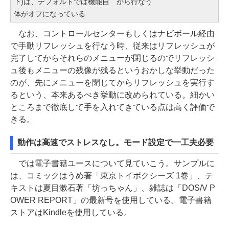
下)は、デフォルトでは機能自
から行なう
体がオフになっている
なお、コントロールセンターもしくはナビボール経由
で手動リフレッシュを行なう時、従来はリフレッシュが
完了してからそれらのメニューが閉じるのでリフレッシ
ュ後もメニューの残像が残るというおかしな挙動だった
のが、先にメニューを閉じてからリフレッシュを実行す
るという、本来あるべき挙動に改められている。細かい
ところまで徹底して手を入れてきている点は高く評価で
きる。
動作は高速でストレスなし。モード設定で一工夫必要
では電子書籍ユースについて見ていこう。サンプルに
は、コミックはうめ著「東京トイボクシーズ 1巻」、テ
キストは夏目漱石著「坊っちゃん」、雑誌は「DOS/V P
OWER REPORT」の最新号を使用している。電子書籍
ストアはKindleを使用している。