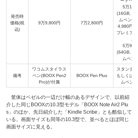
ードペン
5万1,9
(16GB、
発売時
ムペン付き
価格(税
9万9,800円
7万2,800円
4,980円(
込)
プレミアム
き)
5万9,9
(64GB、
ムペン付
ワコムスタイラス
スタンダー
備考
ペン(BOOX Pen2
BOOX Pen Plus
もしくはプ
Pro)が付属
ムペンが
筐体はベゼルの一辺だけ幅のあるデザインで、以前紹
介した同じBOOXの10.3型モデル「BOOX Note Air2 Plu
s」のほか、先日紹介した「Kindle Scribe」とも酷似して
いる。画面サイズも同等の10.3型で、並べるとほぼ同じ
画面サイズに見える。