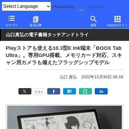
Powered by
Translate
PC Watch
パソコン/タブレット/スマートフォン
タブレット
An
カテゴリ
過去記事
検索
Impressサイト
山口真弘の電子書籍タッチアンドトライ
Playストアも使える10.3型E Ink端末「BOOX Tab
Ultra」。専用GPU搭載、メモリカード対応、スキ
ャン用カメラも備えたフラッグシップモデル
山口 真弘
2022年12月30日 06:16
リスト