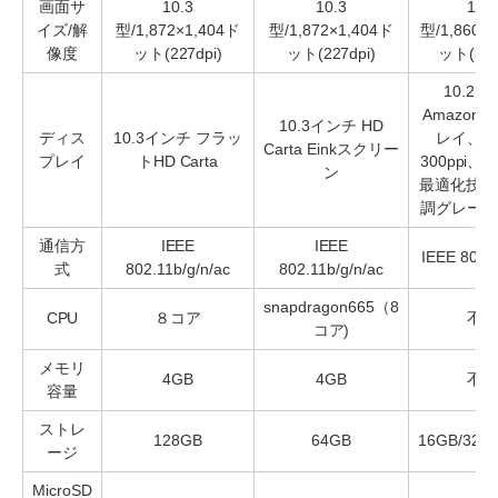
画面サ
10.3
10.3
10.2
イズ/解
型/1,872×1,404ド
型/1,872×1,404ド
型/1,860×
像度
ット(227dpi)
ット(227dpi)
ット(300
10.2
Amazon
10.3インチ HD
ディス
10.3インチ フラッ
レイ、解
Carta Einkスクリー
プレイ
トHD Carta
300ppi
ン
最適化技術
調グレース
通信方
IEEE
IEEE
IEEE 802.1
式
802.11b/g/n/ac
802.11b/g/n/ac
snapdragon665（8
CPU
８コア
不明
コア)
メモリ
4GB
4GB
不明
容量
ストレ
128GB
64GB
16GB/32G
ージ
MicroSD