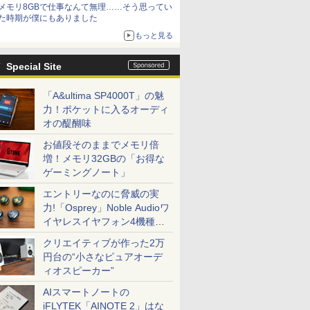
メモリ8GBで仕事なんて無理……そう思ってい
た時期が僕にもありました
もっと見る
Special Site
「A&ultima SP4000T」の魅
力！ポケットに入るオーディ
オの醍醐味
お値段そのままでメモリ倍
増！メモリ32GBの「お得な
ゲーミングノート」
エントリーなのに脅威の実
力!「Osprey」Noble Audioワ
イヤレスイヤフォン4機種を
一気に聴く
クリエイティブが作った2万
円台の“小さなピュアオーデ
ィオスピーカー”
AIスマートノートの
iFLYTEK「AINOTE 2」はな