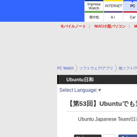
モバイルノート
NUC/小型パソコン
M
SSD
キーボード
マウス
PC Watch
ソフトウェア/アプリ
他ソフト/
Ubuntu日和
Select Language
▼
【第53回】Ubuntuで
Ubuntu Japanese T