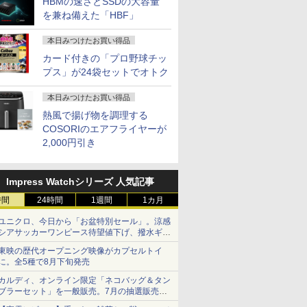
HBMの速さとSSDの大容量
を兼ね備えた「HBF」
本日みつけたお買い得品
カード付きの「プロ野球チッ
プス」が24袋セットでオトク
本日みつけたお買い得品
熱風で揚げ物を調理する
COSORIのエアフライヤーが
2,000円引き
Impress Watchシリーズ 人気記事
時間
24時間
1週間
1カ月
ユニクロ、今日から「お盆特別セール」。涼感
シアサッカーワンピース待望値下げ、撥水ギア
ショーツは1990円に
東映の歴代オープニング映像がカプセルトイ
に。全5種で8月下旬発売
カルディ、オンライン限定「ネコバッグ＆タン
ブラーセット」を一般販売。7月の抽選販売の
当選無効分