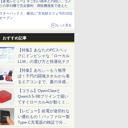
【家電レビュー】手ごわい雑草との戦い、コメ
リの草刈機で完全勝利 掃除機感覚で使えた
スターバックス、横浜に“文化財カフェ”8月10日
オープン
もっと見る
おすすめ記事
【特集】あなたのPCスペッ
クにドンピシャな「ローカル
LLM」の選び方と快適化テク
【特集】あぢぃ～もう無理
ぽ！千円の闘魂タオルから着
るエアコンまで、夏の冷感グ
ッズ一挙紹介
【コラム】OpenClawと
Qwen3.5-9Bプリインで届い
てすぐローカルAIが動くミニ
PC「SER9 Pro」
【レビュー】給電が途切れな
い優れもの！バッファロー製
Type-C充電器の検証で分か