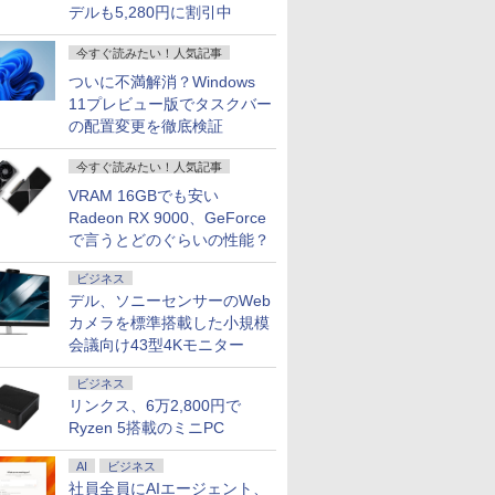
デルも5,280円に割引中
今すぐ読みたい！人気記事
ついに不満解消？Windows
11プレビュー版でタスクバー
の配置変更を徹底検証
今すぐ読みたい！人気記事
VRAM 16GBでも安い
Radeon RX 9000、GeForce
で言うとどのぐらいの性能？
ビジネス
デル、ソニーセンサーのWeb
カメラを標準搭載した小規模
会議向け43型4Kモニター
ビジネス
リンクス、6万2,800円で
Ryzen 5搭載のミニPC
AI
ビジネス
社員全員にAIエージェント、