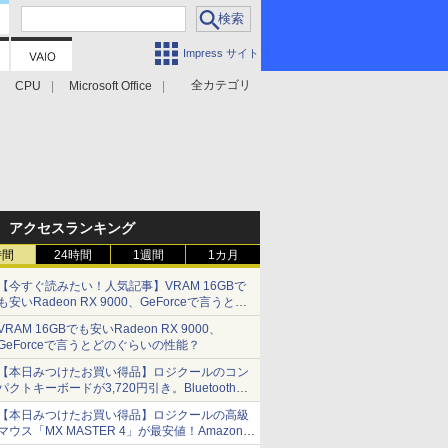
Impress サイト
全カテゴリ
CPU
Microsoft Office
アクセスランキング
時間
24時間
1週間
1カ月
【今すぐ読みたい！人気記事】VRAM 16GBで
も安いRadeon RX 9000、GeForceで言うとど
のぐらいの性能？ - PC Watch
VRAM 16GBでも安いRadeon RX 9000、
GeForceで言うとどのぐらいの性能？
【本日みつけたお買い得品】ロジクールのコン
パクトキーボードが3,720円引き。Bluetoothで3
台接続対応
【本日みつけたお買い得品】ロジクールの高級
マウス「MX MASTER 4」が最安値！Amazonで
3千円弱の割引