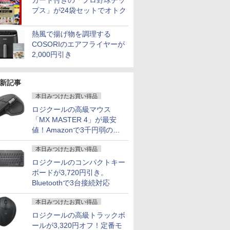
カード付きの「プロ野球チッ
プス」が24袋セットでオトク
熱風で揚げ物を調理する
COSORIのエアフライヤーが
2,000円引き
新記事
本日みつけたお買い得品
ロジクールの高級マウス
「MX MASTER 4」が最安
値！Amazonで3千円弱の割
引
本日みつけたお買い得品
ロジクールのコンパクトキー
ボードが3,720円引き。
Bluetoothで3台接続対応
本日みつけたお買い得品
ロジクールの高級トラックボ
ールが3,320円オフ！定番モ