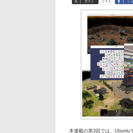
ポスト
リスト
シ
本連載の第3回では、Ubuntu