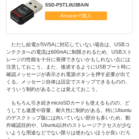
SSD-PST1.0U3BA/N
ただし給電が5V/5Aに対応していない場合は、USBコ
ンテクタへの電流は600mAに制限されるため、USBスト
レージの性能を十分に発揮できないかもしれない点には
注意しておこう。また、後述するようにUSBブート時に
確認メッセージが表示され電源ボタンを押す必要が出て
くる。メッセージ自体は設定でスキップできるものの、
そういう制約があることは覚えておこう。
もちろん引き続きmicroSDカードも使えるものの、ど
うしても速度や容量、耐久性に制約がある。特にUbuntu
のデスクトップ版には向いていない部分も多いため、動
作確認目的や、Ubuntu以外のストレージアクセスが少な
いような用途などでない限りは使わないほうが良いだろ