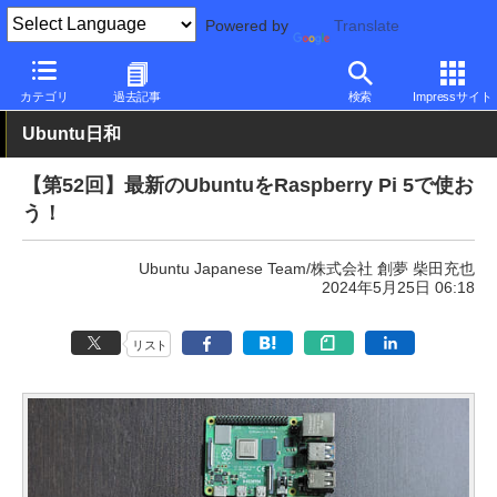
Powered by
Translate
PC Watch
ソフトウェア/アプリ
その他OS情報
その他
カテゴリ
過去記事
検索
Impressサイト
Ubuntu日和
【第52回】最新のUbuntuをRaspberry Pi 5で使お
う！
Ubuntu Japanese Team/株式会社 創夢 柴田充也
2024年5月25日 06:18
リスト