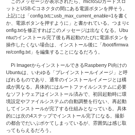
このメッセージが表示されたら、microSDカードスロ
ットとUSB-Cコネクタの間にある電源ボタンを押そう。
上記には「config.txtにusb_max_current_enable=1を書く
か、電源ボタンを押すように」と書かれている。つまりc
onfig.txtを修正すればこのメッセージは出なくなる。Ubu
ntuのインストール完了後も再起動のたびに電源ボタンを
操作したくない場合は、インストール後に「/boot/firmwa
re/config.txt」を編集することになるだろう。
Pi ImagerからインストールできるRaspberry Pi向けの
Ubuntuは、いわゆる「プレインストールイメージ」と呼
ばれるものであり、通常のインストールイメージとは構
成が異なる。具体的にはルートファイルシステムに必要
なソフトウェアはインストール済みで、初回起動時に環
境設定やファイルシステムの自動調整を行ない、再起動
してインストールが完了する仕組みとなっている。具体
的には次の4ステップでインストール完了になる。撮影
の都合でだいぶボケてしまっているが、雰囲気は感じ取
ってもらえるだろう。