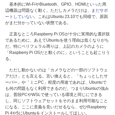
基本的にWi-FiやBluetooth、GPIO、HDMIといった周
辺機器は問題なく動く。ただしカメラだけは、
まだサポ
ートしていない
。これはUbuntu 23.10でも同様で、原因
がまだ分かっていない状態である。
正直なところRaspberry Pi OSが十分に実用的な選択肢
であるために、あえてUbuntuを使う理由は低くなりがち
だ。特にペリフェラル周りは、上記のカメラのように
「Raspberry Pi OSだと動くのに」ということも起こりう
る。
ただし動かないのは「カメラなどの一部のソフトウェ
アだけ」とも言える。言い換えると、「ちょっとしたサ
ーバー」や「ミニPC」程度の用途であれば、Ubuntuで
も何の問題もなく利用できるのだ。つまりUbuntuの強み
は、普段PCやWSLで使っている環境と同じにできる
し、同じソフトウェアセットをそのまま利用可能なこと
になる。ここに意義を見いだせるなら、ぜひRaspberry
Pi 4や5にUbuntuをインストールしてほしい。