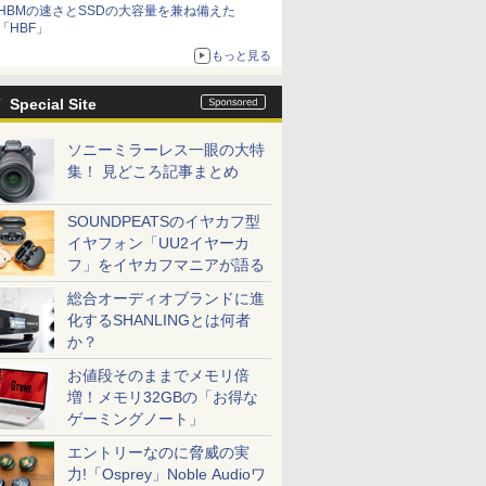
HBMの速さとSSDの大容量を兼ね備えた
「HBF」
もっと見る
Special Site
ソニーミラーレス一眼の大特
集！ 見どころ記事まとめ
SOUNDPEATSのイヤカフ型
イヤフォン「UU2イヤーカ
フ」をイヤカフマニアが語る
総合オーディオブランドに進
化するSHANLINGとは何者
か？
お値段そのままでメモリ倍
増！メモリ32GBの「お得な
ゲーミングノート」
エントリーなのに脅威の実
力!「Osprey」Noble Audioワ