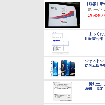
【速報】新
～新バージョン
【17時40分追
「まっくお」で
IT辞書公開
ジャストシス
にMac版を
「魔剣士」
辞書」追加