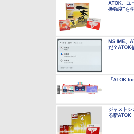
ATOK、
換強度”を
MS IME
だ？ATO
「ATOK f
ジャストシ
る新ATOK