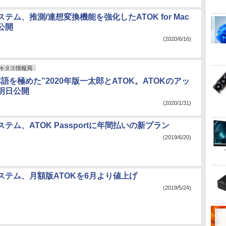
テム、推測/連想変換機能を強化したATOK for Mac
公開
(2020/6/16)
キタス情報局
語を極めた”2020年版一太郎とATOK。ATOKのアッ
明日公開
(2020/1/31)
テム、ATOK Passportに年間払いの新プラン
(2019/6/20)
ステム、月額版ATOKを6月より値上げ
(2019/5/24)