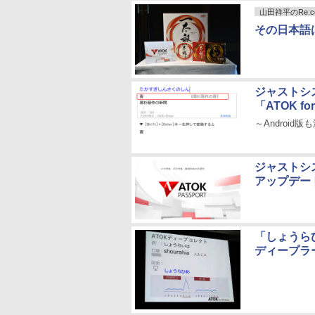
山田祥平のRe:con
その日本語
ジャストシ
「ATOK fo
～Androi
ジャストシス
アップデー
「しょうら
ディープラ