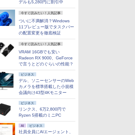
デルも5,280円に割引中
今すぐ読みたい！人気記事
ついに不満解消？Windows
11プレビュー版でタスクバー
の配置変更を徹底検証
今すぐ読みたい！人気記事
VRAM 16GBでも安い
Radeon RX 9000、GeForce
で言うとどのぐらいの性能？
ビジネス
デル、ソニーセンサーのWeb
カメラを標準搭載した小規模
会議向け43型4Kモニター
ビジネス
リンクス、6万2,800円で
Ryzen 5搭載のミニPC
AI
ビジネス
社員全員にAIエージェント、