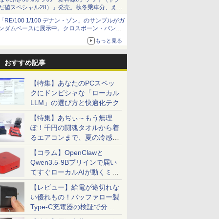
だ値スペシャル28）」発売。秋冬乗車分、えき
ねっと限定
「RE/100 1/100 デナン・ゾン」のサンプルがガ
ンダムベースに展示中。クロスボーン・バンガ
ードの制式量産機が間もなく発送【ガンダムベ
もっと見る
ース撮り下ろし】
おすすめ記事
【特集】あなたのPCスペッ
クにドンピシャな「ローカル
LLM」の選び方と快適化テク
【特集】あぢぃ～もう無理
ぽ！千円の闘魂タオルから着
るエアコンまで、夏の冷感グ
ッズ一挙紹介
【コラム】OpenClawと
Qwen3.5-9Bプリインで届い
てすぐローカルAIが動くミニ
PC「SER9 Pro」
【レビュー】給電が途切れな
い優れもの！バッファロー製
Type-C充電器の検証で分か
ったこと