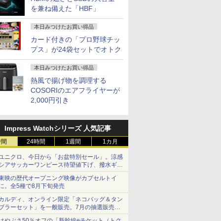
を兼ね備えた「HBF」
本日みつけたお買い得品
カード付きの「プロ野球チッ
プス」が24袋セットでオトク
本日みつけたお買い得品
熱風で揚げ物を調理する
COSORIのエアフライヤーが
2,000円引き
Impress Watchシリーズ 人気記事
時間
24時間
1週間
1カ月
ユニクロ、今日から「お盆特別セール」。涼感
シアサッカーワンピース待望値下げ、撥水ギア
ショーツは1990円に
東映の歴代オープニング映像がカプセルトイ
に。全5種で8月下旬発売
カルディ、オンライン限定「ネコバッグ＆タン
ブラーセット」を一般販売。7月の抽選販売の
当選無効分
はやぶさ50％オフの「新幹線eチケット（トク