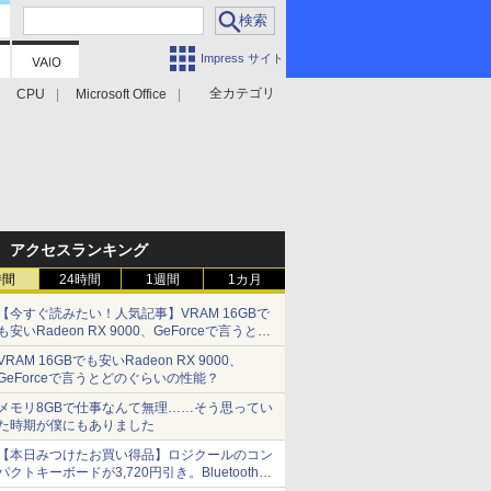
Impress サイト
全カテゴリ
CPU
Microsoft Office
アクセスランキング
時間
24時間
1週間
1カ月
【今すぐ読みたい！人気記事】VRAM 16GBで
も安いRadeon RX 9000、GeForceで言うとど
のぐらいの性能？ - PC Watch
VRAM 16GBでも安いRadeon RX 9000、
GeForceで言うとどのぐらいの性能？
メモリ8GBで仕事なんて無理……そう思ってい
た時期が僕にもありました
【本日みつけたお買い得品】ロジクールのコン
パクトキーボードが3,720円引き。Bluetoothで3
台接続対応