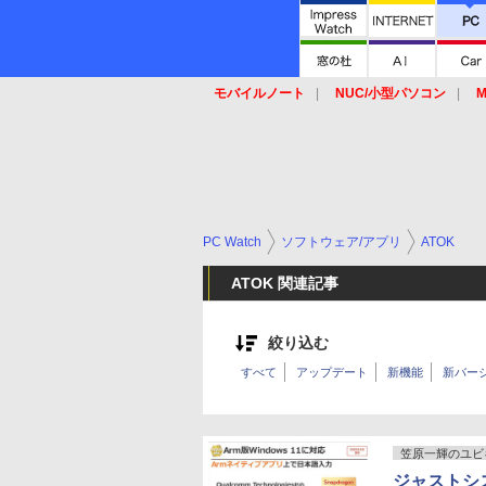
モバイルノート
NUC/小型パソコン
M
SSD
キーボード
マウス
PC Watch
ソフトウェア/アプリ
ATOK
ATOK 関連記事
絞り込む
すべて
アップデート
新機能
新バー
笠原一輝のユビ
ジャストシ