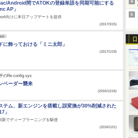
/Mac/Android間でATOKの登録単語を同期可能にする
nc AP」
ssport向けに本日アップデートを提供
(2017/3/15)
ch
ドに飾っておける「ミニ太郎」
(2017/1/19)
Re:config.sys
ンベーダー襲来
(2016/12/16)
ステム、新エンジンを搭載し誤変換が30%削減された
17」
の刷新でディープラーニングを駆使
(2016/12/1)