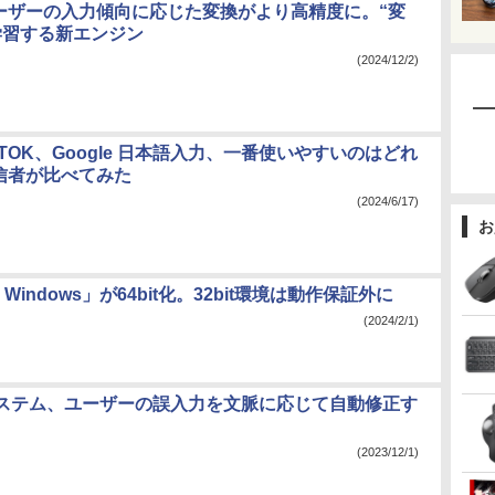
ユーザーの入力傾向に応じた変換がより高精度に。“変
学習する新エンジン
(2024/12/2)
、ATOK、Google 日本語入力、一番使いやすいのはどれ
K信者が比べてみた
(2024/6/17)
お
or Windows」が64bit化。32bit環境は動作保証外に
(2024/2/1)
ステム、ユーザーの誤入力を文脈に応じて自動修正す
(2023/12/1)