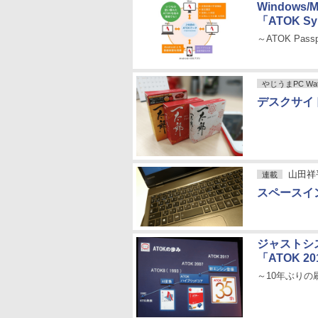
Windows
「ATOK Sy
～ATOK Pa
やじうまPC Wat
デスクサイ
山田祥平の
連載
スペースイ
ジャストシ
「ATOK 20
～10年ぶり