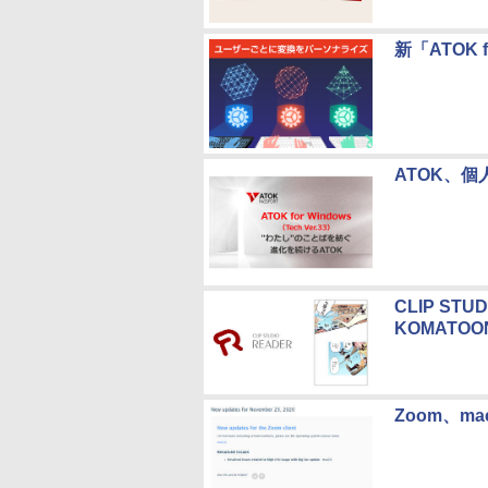
新「ATOK 
ATOK、
CLIP ST
KOMATO
Zoom、m