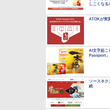
しこくなる
ATOKが実
AI文字起こ
Passpor
ソースネクス
続