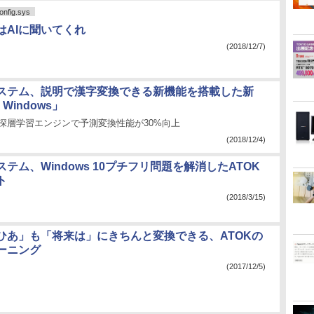
fig.sys
はAIに聞いてくれ
(2018/12/7)
ステム、説明で漢字変換できる新機能を搭載した新
r Windows」
d版も深層学習エンジンで予測変換性能が30%向上
(2018/12/4)
テム、Windows 10プチフリ問題を解消したATOK
ト
(2018/3/15)
ひあ」も「将来は」にきちんと変換できる、ATOKの
ーニング
(2017/12/5)