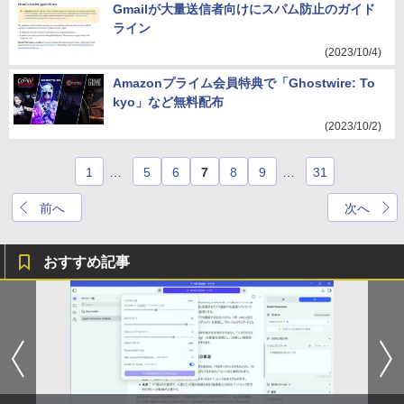
Gmailが大量送信者向けにスパム防止のガイド
ライン
(2023/10/4)
Amazonプライム会員特典で「Ghostwire: To
kyo」など無料配布
(2023/10/2)
1
…
5
6
7
8
9
…
31
前へ
次へ
おすすめ記事