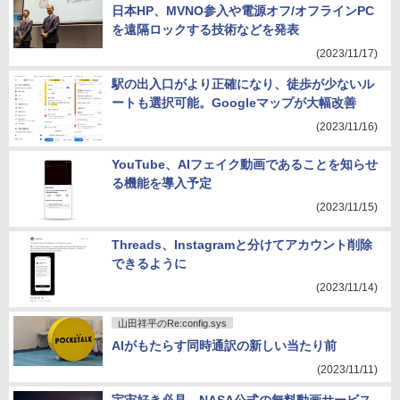
日本HP、MVNO参入や電源オフ/オフラインPC
を遠隔ロックする技術などを発表
(2023/11/17)
駅の出入口がより正確になり、徒歩が少ないル
ートも選択可能。Googleマップが大幅改善
(2023/11/16)
YouTube、AIフェイク動画であることを知らせ
る機能を導入予定
(2023/11/15)
Threads、Instagramと分けてアカウント削除
できるように
(2023/11/14)
山田祥平のRe:config.sys
AIがもたらす同時通訳の新しい当たり前
(2023/11/11)