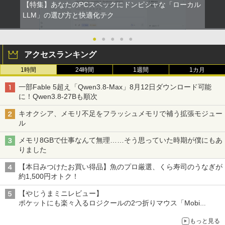
【特集】あなたのPCスペックにドンピシャな「ローカル
LLM」の選び方と快適化テク
●
●
●
●
●
アクセスランキング
1時間
24時間
1週間
1カ月
一部Fable 5超え「Qwen3.8-Max」8月12日ダウンロード可能
に！Qwen3.8-27Bも順次
キオクシア、メモリ不足をフラッシュメモリで補う拡張モジュー
ル
メモリ8GBで仕事なんて無理……そう思っていた時期が僕にもあ
りました
【本日みつけたお買い得品】魚のプロ厳選、くら寿司のうなぎが
約1,500円オトク！
【やじうまミニレビュー】
ポケットにも楽々入るロジクールの2つ折りマウス「Mobi
Fold」。その気になるギミックとは？
もっと見る