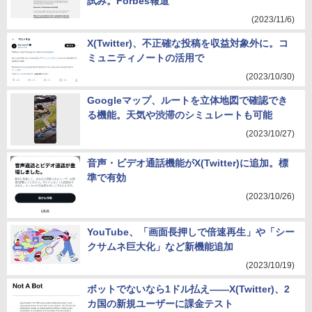
試み。Forbes報道
(2023/11/6)
X(Twitter)、不正確な投稿を収益対象外に。コ
ミュニティノートの活用で
(2023/10/30)
Googleマップ、ルートを立体地図で確認でき
る機能。天気や渋滞のシミュレートも可能
(2023/10/27)
音声・ビデオ通話機能がX(Twitter)に追加。標
準で有効
(2023/10/26)
YouTube、「画面長押しで倍速再生」や「シー
クサムネ巨大化」など新機能追加
(2023/10/19)
ボットでないなら1ドル払え——X(Twitter)、2
カ国の新規ユーザーに課金テスト