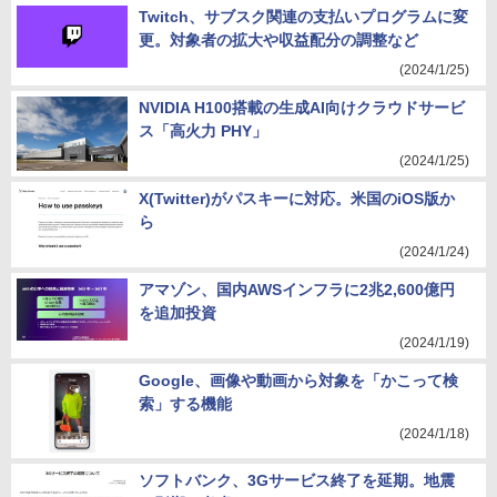
Twitch、サブスク関連の支払いプログラムに変
更。対象者の拡大や収益配分の調整など
(2024/1/25)
NVIDIA H100搭載の生成AI向けクラウドサービ
ス「高火力 PHY」
(2024/1/25)
X(Twitter)がパスキーに対応。米国のiOS版か
ら
(2024/1/24)
アマゾン、国内AWSインフラに2兆2,600億円
を追加投資
(2024/1/19)
Google、画像や動画から対象を「かこって検
索」する機能
(2024/1/18)
ソフトバンク、3Gサービス終了を延期。地震