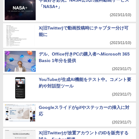
宇宙好き必見。NASA公式の無料動画サービス
「NASA+」
(2023/11/10)
X(旧Twitter)で動画投稿時にチャプター分け可
能に
(2023/11/10)
デル、Office付きPCの購入者へMicrosoft 365
Basic 1年分を提供
(2023/11/7)
YouTubeが生成AI機能をテスト中。コメント要
約や対話型ツール
(2023/11/7)
Googleスライドがgifやステッカーの挿入に対
応
(2023/11/7)
X(旧Twitter)が放置アカウントのIDを販売する