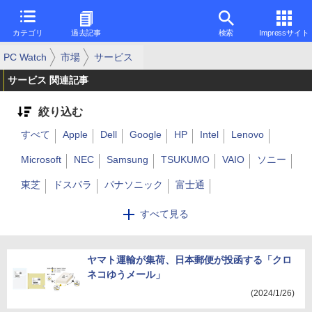
カテゴリ
過去記事
検索
Impressサイト
PC Watch
市場
サービス
サービス 関連記事
絞り込む
すべて
Apple
Dell
Google
HP
Intel
Lenovo
Microsoft
NEC
Samsung
TSUKUMO
VAIO
ソニー
東芝
ドスパラ
パナソニック
富士通
マウスコンピューター
ユニットコム
その他
すべて見る
ヤマト運輸が集荷、日本郵便が投函する「クロ
ネコゆうメール」
(2024/1/26)