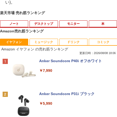
い)。
楽天市場 売れ筋ランキング
ノート
デスクトップ
モニター
本
Amazon売れ筋ランキング
イヤフォン
ミュージック
ドリンク
コミック
【★最大100%ポイント】【Windows X
【中古】 富士通・NEC・HP・Dell・Len
【期間限定P15倍+最大10%OFFクーポ
【本日限定★P最大29.5倍★お買い物マ
1
1
1
1
Amazon イヤフォン の売れ筋ランキング
P 搭載】大手メーカー おまかせ ノートパ
ovoなど有名メーカーから特選 店長セレ
ン】 【3年保証】DELL デル E2020H 中
ラソン+SUP★要エントリー】【中古/送
ソコン/Celeron Core2/メモリ:4GB/SSD:
クト おまかせデスクトップPC デュアル
古 アウトレット 返品 送料無料 中古ディ
料無料】13冊新品 ハンター協会公式ハン
更新日時：2026/08/08 18:06
128GB/15.6インチ 大画面/DVD/新品 マ
モニターセット WPS Office付き Windo
スプレイ 中古モニター ディスプレイ 液
ターズガイド付 全国送料無料! HUNTER
Anker Soundcore P40i オフホワイト
ウス 付き/中古ノートPC 中古ノートパソ
ws11-Pro メモリ8GB SSD256GB コアi5
晶 モニター 液晶モニター 液晶ディスプ
×HUNTER ＜1-39巻セット＞ / 冨樫義博 /
コン パソコン 中古パソコン
(第8世代以降)搭載 DVDドライブ 22イン
レイ 本体 パソコンモニター デュアル
全巻 漫画全巻 全巻セット ハンターxハン
￥7,990
チ以上液晶ディスプレイセット 中古パソ
ター/ハンターハンター
コン
￥9,999
￥5,500
￥18,590
￥35,800
Anker Soundcore P31i ブラック
中古パソコン 東芝TOSHIBA B35 15.6型
フィリップス（ディスプレイ） 221S9A/
2
2
第5世代Celeron メモリ8GB SSD128GB
11 [21.5型液晶ディスプレイ/1920×1080/
集英社 コンパクト版 学習まんが 日本の
2
￥5,990
Windows11 Office 2019搭載 在宅勤務
富士通 FMV K5010 AIO 23.8インチ 第10
HDMI、D-Sub/スピーカー：あり/5年間
歴史 全巻セット(全20巻+別巻2)
2
仕事用 学習用 中古PC 仕事 家庭 安い 激
世代 Core i5 メモリ16GB Nvme M.2 SS
フル保証]
安
D 512GB Office付き Webカメラ WiFi W
￥18,590