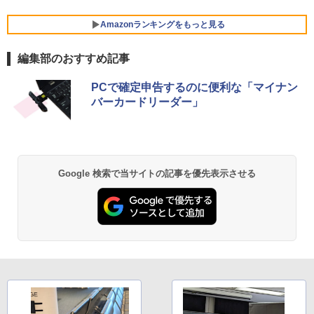
￥21,417
￥36,740
Amazonランキングをもっと見る
￥12,370
【期間限定破格金額！】新生活 新古品 W
5
in11搭載 パソコンノートパソコンoffice
編集部のおすすめ記事
付き 初心者向けノートPC 初期設定済 1
【エントリーでポイント100％還元チャ
5
5.6型 インテル高速CPU ランダムで発送
ンス】GMKtec G10 ミニPC【AMD Ryz
BRUCE WAYNE feat. Flo Milli, ATL Jacob
by Amazon 天然水 ラベルレス 500ml ×24本
薬屋のひとりごと 17巻 (デジタル版ビッグガ
メモリ4GB～ 高速SSD1TB 最大 フルHD
en 5 3500U DDR4 16GB 512GB/256GB/
PCで確定申告するのに便利な「マイナン
[Explicit]
富士山の天然水 バナジウム含有 水 ミネラル
ンガンコミックス)
Webカメラ zoom 軽量薄型 無線 型番更
1T SSD】4C/8T 3.7GHz 64GB 16T拡張
バーカードリーダー」
ウォーター ペットボトル 静岡県産 500ミリリ
新で在庫処分
Windows11 Pro 8K/4K 3画面出力 LAN *
ットル (Smart Basic)
2 WiFi5 Bluetooth5.0 Nucbox みにpc
￥250
￥770
Ryzen 5 N95/N97/N100/4300U/N150よ
￥12,980
り高性能
￥1,380
￥61,999
BRUCE WAYNE feat. Flo Milli, ATL Jacob
異世界居酒屋「のぶ」(22) (角川コミックス・
Google 検索で当サイトの記事を優先表示させる
[Explicit]
エース)
【Amazon.co.jp限定】 い・ろ・は・す 2L P
ET ラベルレス ×8本
￥250
￥832
￥1,112
On My Road (Stadium ver.)
ONE PIECE モノクロ版 115 (ジャンプコミッ
クスDIGITAL)
by Amazon 天然水ラベルレス 2L×9本
￥250
￥594
￥1,117