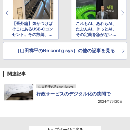
On My Road (Stadium ver.)
HUNTER×HUNTER モノクロ版 39 (ジャンプ
コミックスDIGITAL)
by Amazon 炭酸水 ラベルレス 500ml ×24本
【番外編】気がつけば
これもAI、あれもAI、
強炭酸水 ペットボトル 500ミリリットル (Sm
￥250
art Basic)
そこにあるUSB-Cコン
たぶんAI、きっとAI、
￥572
セント。その故郷、パ
その定義を急がない
￥1,625
ナソニック津工場を訪
と、きっと面倒くさい
ねてきた
ことになる
BUGS LIFE
スーパーの裏でヤニ吸うふたり 9巻 (デジタル
［山田祥平のRe:config.sys］の他の記事を見る
版ビッグガンガンコミックス)
【Amazon.co.jp限定】 伊藤園 磨かれて、澄
みきった日本の水 2L 8本 ラベルレス [ ケース
￥250
] [ 水 ] [ ペットボトル ] [ 箱買い ] [ ストック
￥810
] [ 水分補給 ]
関連記事
￥998
山田祥平のRe:config.sys
行政サービスのデジタル化の狭間で
2024年7月20日
トップページに戻る