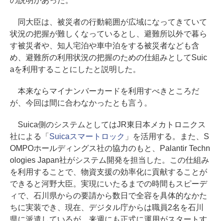
の説明があった。
同大臣は、被災者の行動範囲が広域になってきていて
状況の把握が難しくなっているとし、避難所以外で暮ら
す被災者や、知人宅泊や車中泊をする被災者なども含
め、避難所の利用状況の把握のための仕組みとしてSuic
aを利用することにしたと説明した。
本来ならマイナンバーカードを利用すべきところだ
が、今回は間に合わなかったとも言う。
Suica側のシステムとしてはJR東日本メカトロニクス
社による「
Suicaスマートロック
」を活用する。また、S
OMPOホールディングス社の協力のもと、Palantir Techn
ologies Japan社がシステム開発を担当した。この仕組み
を利用することで、物資支援の効率化に貢献することが
できると河野大臣。実現にいたるまでの時間もスピーデ
ィで、石川県からの要請から数日で全容を具体的なかた
ちに実装でき、現在、デジタル庁からは職員2名を石川
県に派遣しているが、来週にも正式に運用がスタートす