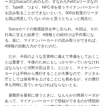
ーダはSuicaのためのもの、すなわちFeliCaリーダなの
で、TypeB、つまり、NFC-Bを使うマイナンバーカード
を読み取ることができないという。300台程度のリーダ
も国は用意していないのかと思うとちょっと残念だ。
Suicaカードの無償提供を申し出られ、今回は、その
行為に甘えた結果で、4情報との紐付けは手作業にな
る。仮に、マイナンバーカードの読み取りができれば、
4情報の自動入力ができたのだ。
だが、今回のような災害時に備えて準備をしておくこ
とは重要で、今後のためにもしっかりやっていかなけれ
ばならないと河野大臣は言う。とにかく、マイナンバー
カードは平時から携行することが大事なので、デジタル
庁としては保有率を上げることにも努めるが、その携行
率も同時に見ていかなければならないとも。
避難所を最初に使うときに、なんらかの簡易リーダが
あって、マイナンバーカードで登録ができるのが理想的