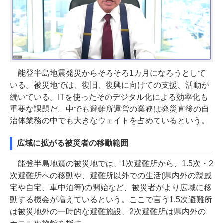
能登半島地震発災からそろそろ1カ月になろうとして
いる。被災地では、復旧、復興に向けての支援、活動が
続いている。ITを使ったそのデジタル化による効率化も
重要な課題だ。中でも避難所運営の業務は発災直後の自
治体業務の中でも大きなウェイトを占めているという。
広域に拡がる被災者の移動範囲
能登半島地震の被災地では、1次避難所から、1.5次・2
次避難所への移動や、避難所以外での生活(県内外の親戚
宅や自宅、車中泊等)の開始など、被災者がより広域に移
動する機会が増えているという。ここで言う1.5次避難所
は被災地外の一時的な避難施設、2次避難所は県内外の