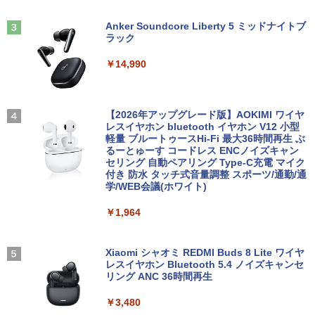
indows11 中古一体型
￥9,880
￥13,500
Anker Soundcore Liberty 5 ミッドナイトブ
￥49,800
ラック
【送料無料】HUNTER×HUNTER 1-39巻
3
ASUS エイスース 液晶ディスプレイ Ey
3
セット
￥14,990
【★最大100%ポイント】【新生活応援・
e Care [ 21.45型 / フルHD(1920×1080) /
3
2026】【Office 2019 H&B】【カメラ×F
【期間限定P15倍+最大10%OFFクーポ
ワイド ] ブラック VP227HF
3
￥19,096
HD】富士通 LIFEBOOK U939/第8世代 C
ン】 【3年保証】APPLE アップル MAC
ore i5/メモリ:8GB/M.2 SSD:256GB/512
MINI SSD256GB メモリ8GB APPLE Ma
￥10,980
GB/1TB/Wi-fi/Bluetooth/13.3型/HDMI/U
c OS X 中古 アウトレット 返品 送料無料
【2026年アップグレード版】AOKIMI ワイヤ
SB-C/USB3.1/パソコン 中古PC 中古ノー
中古デスクトップパソコン 中古パソコン
レスイヤホン bluetooth イヤホン V12 小型
トパソコン Windows11
デスクトップパソコン デスクトップ PC
軽量 ブルートゥースHi-Fi 最大36時間再生 ぶ
2027 青山学院中等部・直前対策合格セッ
4
るーとゅーす コードレス ENCノイズキャン
【期間限定5%OFFクーポン 8/12 10時ま
ト問題集(5冊) 中学受験 過去問の傾向と
4
セリング 自動ペアリング Type-C充電 マイク
￥25,800
￥55,000
で】 モニター 23.8インチ 144Hz FHD p
対策 / 参考書 自宅学習 送料無料 / 受験専
付き 防水 タッチ式音量調整 スポーツ/通勤/通
cモニター フリッカーレス FullHD ブル
門サクセス
学/WEB会議(ホワイト)
ーライトカット ノングレア ディスプレイ
HDMI 144hz pcモニター Adaptive-Syn
￥19,250
￥1,964
ノートパソコン 新品 14型 Office付き Wi
【ポイント10倍】美品 HP 400 G6 SF 9
c ブラック MAXZEN MJM24IC01 MJM2
4
4
ndows11 第11世代Intel メモリ8GB SSD
世代 Core i5 9500 メモリ8GB 16GB 32
4IC02-F144 マクスゼン
256GB/512GB 日本語キーボード 初期設
GB 新品M.2SSD256GB 512GB office付
定済 軽量 薄型 14インチ 学習用 PC 子ど
き デスクトップパソコン 中古パソコン P
Xiaomi シャオミ REDMI Buds 8 Lite ワイヤ
￥10,980
【全巻】 シャングリラ・フロンティア ～
5
も 11世代 インテル 1年保証 在宅勤務 テ
C Windows11 pro Win11 3画面対応 PC
レスイヤホン Bluetooth 5.4 ノイズキャンセ
クソゲーハンター、神ゲーに挑まんとす
レワーク ギフト 楽天1位 送料無料
800 600 G5 G4 モニタ セット オフィス
リング ANC 36時間再生
～ 1-27巻セット （KCデラックス） [ 硬
2024 搭載 選択可 8世代 10世代 DELL 13
梨菜 ]
11a
￥29,800
￥3,480
アイ・オー・データ機器 ワイド液晶ディ
5
スプレイ 23.8型/LCD-A241DB