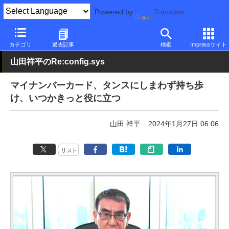
Powered by
Translate
PC Watch
市場
サービス
その他
カテゴリ
過去記事
検索
Impressサイト
山田祥平のRe:config.sys
マイナンバーカード、タンスにしまわず持ち歩
け、いつかきっと役に立つ
山田 祥平
2024年1月27日 06:06
リスト