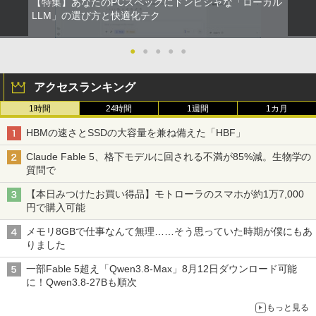
年保証・無輝点保証)(ホワイト) LCD-C2
【特集】あなたのPCスペックにドンピシャな「ローカル
版ビッグガンガンコミックス)
コカ・コーラ やかんの麦茶 from 爽健美茶 ラ
ふかふかダンジョン攻略記〜俺の異世界
5
42SDW
LLM」の選び方と快適化テク
ベルレス 650mlPET×24本
￥250
転生冒険譚〜/ 20 【電子書籍】[ KAKER
￥810
U ]
Xiaomi シャオミ REDMI Buds 8 Lite ワイヤ
￥25,977
￥2,009
●
●
●
●
●
レスイヤホン Bluetooth 5.4 ノイズキャンセ
￥792
リング ANC 36時間再生
アクセスランキング
￥3,480
Philips｜フィリップス 液晶ディスプレ
5
イ(23.8型/IPS/WQHD 2560×1440/75Hz/1
1時間
24時間
1週間
1カ月
ms)(ブラック) 24E1N5600E/11
HBMの速さとSSDの大容量を兼ね備えた「HBF」
￥29,800
Claude Fable 5、格下モデルに回される不満が85%減。生物学の
質問で
【本日みつけたお買い得品】モトローラのスマホが約1万7,000
円で購入可能
メモリ8GBで仕事なんて無理……そう思っていた時期が僕にもあ
りました
一部Fable 5超え「Qwen3.8-Max」8月12日ダウンロード可能
に！Qwen3.8-27Bも順次
もっと見る