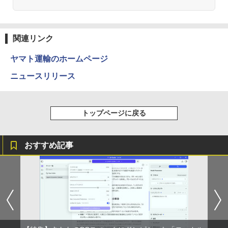
角川まんが学習シリーズ 日本の歴史
2
全16巻定番セット [ 山本 博文 ]
【楽天1位!1,600円OFFクーポン 8/4 20:
2
Anker Soundcore P31i ホワイト
BRUCE WAYNE feat. Flo Milli, ATL Jacob
by Amazon 天然水 ラベルレス 500ml ×24本
異世界居酒屋「のぶ」(22) (角川コミックス・
00-8/11 01:59】Xiaomi Monitor A24i 20
￥17,600
[Explicit]
富士山の天然水 バナジウム含有 水 ミネラル
エース)
関連リンク
26 ディスプレイ 1080P 23.8インチ 144
ウォーター ペットボトル 静岡県産 500ミリリ
￥5,990
Hzリフレッシュレート sRGB99% 1670
ットル (Smart Basic)
￥250
￥832
万色 300nits ΔE＜1 低ブルーライト 大
ヤマト運輸のホームページ
画面 TÜV認証 目にやさしい 調整可能な
【9月上旬発送予定】 ハンターハンター
3
￥1,380
スタンド VESA
ニュースリリース
全巻 HUNTER×HUNTER 1巻-39巻 セッ
ト 最新 冨樫 義博 集英社 ジャンプコミッ
Anker Soundcore Liberty 5 ミッドナイトブ
On My Road (Stadium ver.)
ONE PIECE モノクロ版 115 (ジャンプコミッ
￥12,580
クス 漫画 マンガ まんが 全巻セット 【送
ラック
クスDIGITAL)
by Amazon 天然水ラベルレス 2L×9本
料無料】【新品】
￥250
トップページに戻る
￥14,990
￥594
￥1,117
￥19,096
ASUS エイスース 液晶ディスプレイ Ey
3
e Care ［23.8型 / フルHD(1920×1080) /
おすすめ記事
ワイド］ VA249HG
【2026年アップグレード版】AOKIMI ワイヤ
On My Road (Stadium ver.)
HUNTER×HUNTER モノクロ版 39 (ジャンプ
[9月上旬より発送予定][新品]HUNTER×H
4
レスイヤホン bluetooth イヤホン V12 小型
コミックスDIGITAL)
by Amazon 炭酸水 ラベルレス 500ml ×24本
￥13,800
UNTER ハンター×ハンター (1-39巻 最新
軽量 ブルートゥースHi-Fi 最大36時間再生 ぶ
強炭酸水 ペットボトル 500ミリリットル (Sm
￥250
刊) 全巻セット [入荷予約]
るーとゅーす コードレス ENCノイズキャン
art Basic)
￥572
セリング 自動ペアリング Type-C充電 マイク
￥19,096
付き 防水 タッチ式音量調整 スポーツ/通勤/通
￥1,625
アイオーデータ｜I-O DATA 液晶ディスプ
4
学/WEB会議 6.0(オフホワイト)
レイ(23.8型/ADS/FullHD 1920×1080/10
0Hz/5ms/HDMI/DP/USB Type-C/VESA/5
BUGS LIFE
スーパーの裏でヤニ吸うふたり 9巻 (デジタル
￥2,599