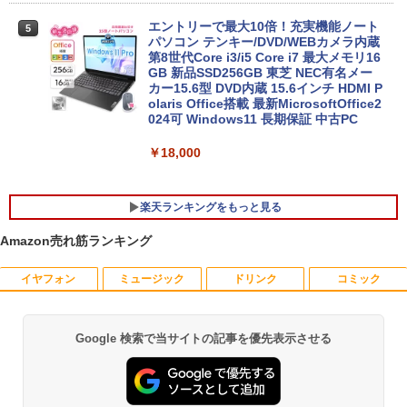
エントリーで最大10倍！充実機能ノート
5
パソコン テンキー/DVD/WEBカメラ内蔵
第8世代Core i3/i5 Core i7 最大メモリ16
GB 新品SSD256GB 東芝 NEC有名メー
カー15.6型 DVD内蔵 15.6インチ HDMI P
olaris Office搭載 最新MicrosoftOffice2
024可 Windows11 長期保証 中古PC
￥18,000
楽天ランキングをもっと見る
Amazon売れ筋ランキング
イヤフォン
ミュージック
ドリンク
コミック
PHILIPS 241V8 LED液晶モニター 23.8
【楽天ブックス限定特典】原かれん 1st
1
1
インチワイド ブラック 1920×1080 （フ
写真集 どストライク(生写真1枚) [ 原 か
ルHD）16:9 IPSパネル 非光沢 ノングレ
れん ]
ア 液晶ディスプレイ HDMI VGA VESA準
Google 検索で当サイトの記事を優先表示させる
Anker Soundcore P40i オフホワイト
BRUCE WAYNE feat. Flo Milli, ATL Jacob
【Amazon.co.jp限定】 い・ろ・は・す 2L P
薬屋のひとりごと 17巻 (デジタル版ビッグガ
拠 PS4 switch 対応 スイッチ 【中古】
￥4,400
[Explicit]
ET ラベルレス ×8本
ンガンコミックス)
￥7,990
￥6,500
￥250
￥1,112
￥770