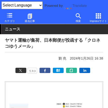
Powered by
Translate
PC Watch
市場
サービス
その他
カテゴリ
過去記事
検索
Impressサイト
ニュース
ヤマト運輸が集荷、日本郵便が投函する「クロネ
コゆうメール」
劉 尭
2024年1月26日 16:38
リスト