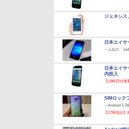
ジェネシス、約
日本エイサー
～上位の「Jade
日本エイサー
内投入
【19時20分更
SIMロッ
～Android
【17時追記