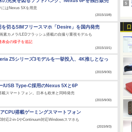
d端末の充実を図るソフトバンク、Nexus 6Pを独占販売
向けにはNexus 5Xを用意
(2015/10/8)
円を切るSIMフリースマホ「Desire」を国内発売
0万画素カメラ/LEDフラッシュ搭載の自撮り重視モデルも
発表会の様子を追記
(2015/10/1)
eria Z5シリーズ3モデルを一挙投入、4K推しとなっ
(2015/9/30)
USB Type-C採用のNexus 5Xと6P
 6.0搭載スマートフォン。日本も欧米と同時発売
(2015/9/30)
0コアCPU搭載ゲーミングスマートフォン
lt 3対応2-in-1やContinuum対応Windowsスマホも
(2015/9/3)