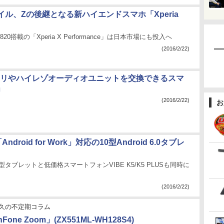
ル、Zの後継となる新ハイエンドスマホ「Xperia
n 820搭載の「Xperia X Performance」は日本市場にも投入へ
(2016/2/22)
テリやハイレゾオーディオユニットを交換できるスマ
」
(2016/2/22)
お
Android for Work」対応の10型Android 6.0タブレ
型タブレットと低価格スマートフォンVIBE K5/K5 PLUSも同時に
(2016/2/22)
久の不定期コラム
Fone Zoom」(ZX551ML-WH128S4)