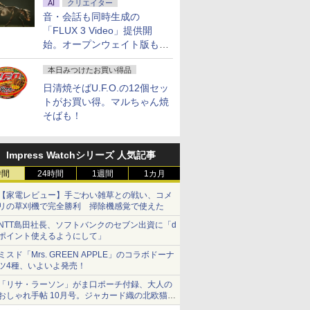
AI
クリエイター
音・会話も同時生成の
「FLUX 3 Video」提供開
始。オープンウェイト版も計
画
本日みつけたお買い得品
日清焼そばU.F.O.の12個セッ
トがお買い得。マルちゃん焼
そばも！
Impress Watchシリーズ 人気記事
時間
24時間
1週間
1カ月
【家電レビュー】手ごわい雑草との戦い、コメ
リの草刈機で完全勝利 掃除機感覚で使えた
NTT島田社長、ソフトバンクのセブン出資に「d
ポイント使えるようにして」
ミスド「Mrs. GREEN APPLE」のコラボドーナ
ツ4種、いよいよ発売！
「リサ・ラーソン」がま口ポーチ付録、大人の
おしゃれ手帖 10月号。ジャカード織の北欧猫デ
ザイン