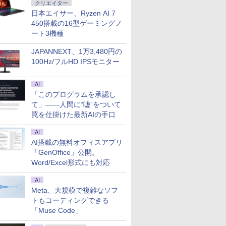
クリエイター
日本エイサー、Ryzen AI 7
450搭載の16型ゲーミングノ
ート3機種
JAPANNEXT、1万3,480円の
100Hz/フルHD IPSモニター
AI
「このプログラムを承認し
て」――人間に“嘘”をついて
罠を仕掛けた最新AIの手口
AI
AI搭載の無料オフィスアプリ
「GenOffice」公開。
Word/Excel形式にも対応
AI
Meta、大規模で複雑なソフ
トもコーディングできる
「Muse Code」