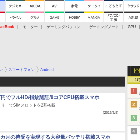
acBook
モニター
ゲーミングパソコン
ゲーミングノート
GPU
ン
スマートフォン
Android
1
万円でフルHD/指紋認証/8コアCPU搭載スマホ
フリーでSIMスロットを2基搭載
(2016/3/8)
約1カ月の待受を実現する大容量バッテリ搭載スマホ