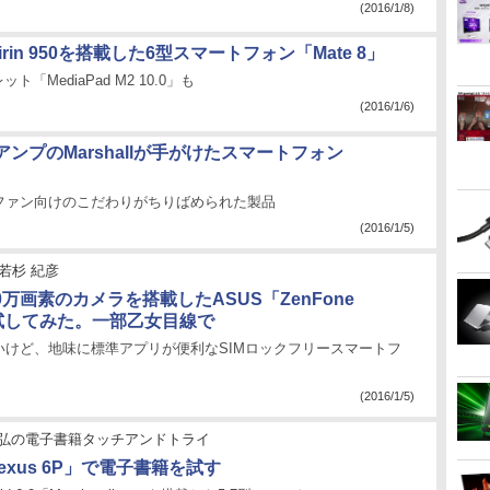
(2016/1/8)
Kirin 950を搭載した6型スマートフォン「Mate 8」
ット「MediaPad M2 10.0」も
(2016/1/6)
ンプのMarshallが手がけたスマートフォン
」
ファン向けのこだわりがちりばめられた製品
(2016/1/5)
若杉 紀彦
00万画素のカメラを搭載したASUS「ZenFone
」を試してみた。一部乙女目線で
いけど、地味に標準アプリが便利なSIMロックフリースマートフ
(2016/1/5)
弘の電子書籍タッチアンドトライ
Nexus 6P」で電子書籍を試す