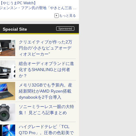
【やじうまPC Watch】
ジェンスン・フアン氏の聖地「やきとん三吉 神
田北口店」で「ご来店記念コース」を娘と堪能
もっと見る
～コース名を変更したのはNVIDIAに怒られたか
らではない
Special Site
クリエイティブが作った2万
円台の“小さなピュアオーデ
ィオスピーカー”
総合オーディオブランドに進
化するSHANLINGとは何者
か？
メモリ32GBでも予算内。産
経新聞社がAMD Ryzen搭載
dynabookを2千台導入
ソニーミラーレス一眼の大特
集！ 見どころ記事まとめ
ハイグレードテレビ「TCL
Q7D Pro」。圧巻の色彩美で