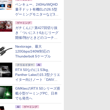
ベンキュー、240Hz/WQHD
量子ドット有機ELの26.5型
ゲーミングモニターなど3機
種
ゲーミング
ガチくんに! 第427回切り抜
き「ついにスト6おじリーグ
開催/翔がときどのコーチ就
任など」
Nextorage、最大
120Gbps/240W対応の
Thunderbolt 5ケーブル
クリエイター
AI
RTX 50なのに1.53kg、
Panther Lakeの15.3型クリエ
イター向けノート「DAIV
Z5」
GMKtecのRTX 50シリーズ搭
載小型ゲーミングPC、日本
でも発売へ
AI
ゲーミング