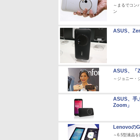
～まるでコン
ン
ASUS、Z
ASUS、「
～ジョニー・シ
ASUS、手
Zoom」
Lenovoの
～6.5型液晶