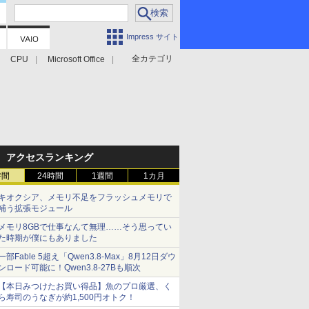
Impress サイト
全カテゴリ
CPU
Microsoft Office
アクセスランキング
時間
24時間
1週間
1カ月
キオクシア、メモリ不足をフラッシュメモリで
補う拡張モジュール
メモリ8GBで仕事なんて無理……そう思ってい
た時期が僕にもありました
一部Fable 5超え「Qwen3.8-Max」8月12日ダウ
ンロード可能に！Qwen3.8-27Bも順次
【本日みつけたお買い得品】魚のプロ厳選、く
ら寿司のうなぎが約1,500円オトク！