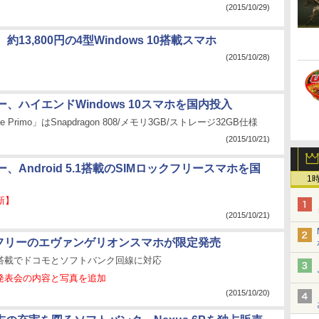
(2015/10/29)
13,800円の4型Windows 10搭載スマホ
(2015/10/28)
、ハイエンドWindows 10スマホを国内投入
 Primo」はSnapdragon 808/メモリ3GB/ストレージ32GB仕様
(2015/10/21)
、Android 5.1搭載のSIMロックフリースマホを国
1
新】
(2015/10/21)
クフリーのエヴァンゲリオンスマホが限定発売
 5.0搭載でドコモとソフトバンク回線に対応
】発表会の内容と写真を追加
(2015/10/20)