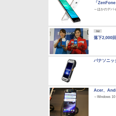
「ZenFone
～ほかのデバ
.biz
落下2,00
パナソニック
Acer、And
～Windows 1