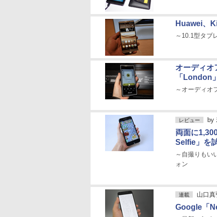
Huawei、
～10.1型タブレ
オーディオア
「London
～オーディオ
by
レビュー
両面に1,3
Selfie
～自撮りもい
ォン
山口真
連載
Google「