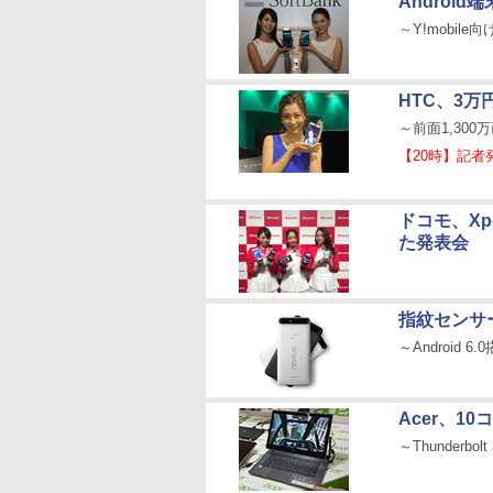
Androi
～Y!mobile
HTC、3万
～前面1,30
【20時】記者
ドコモ、Xp
た発表会
指紋センサー/
～Android
Acer、1
～Thunderbo