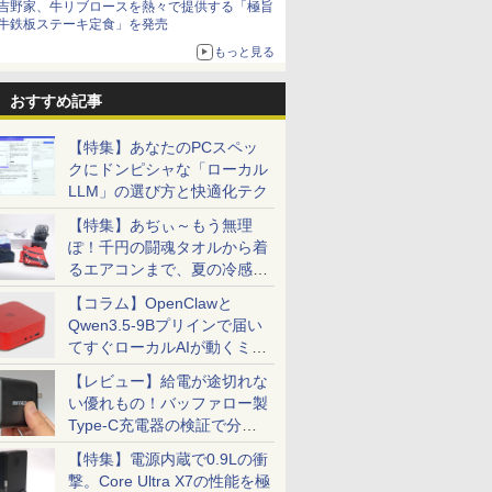
吉野家、牛リブロースを熱々で提供する「極旨
牛鉄板ステーキ定食」を発売
もっと見る
おすすめ記事
【特集】あなたのPCスペッ
クにドンピシャな「ローカル
LLM」の選び方と快適化テク
【特集】あぢぃ～もう無理
ぽ！千円の闘魂タオルから着
るエアコンまで、夏の冷感グ
ッズ一挙紹介
【コラム】OpenClawと
Qwen3.5-9Bプリインで届い
てすぐローカルAIが動くミニ
PC「SER9 Pro」
【レビュー】給電が途切れな
い優れもの！バッファロー製
Type-C充電器の検証で分か
ったこと
【特集】電源内蔵で0.9Lの衝
撃。Core Ultra X7の性能を極