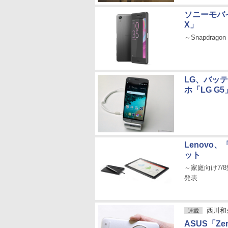
ソニーモバイ
X」
～Snapdrago
LG、バッ
ホ「LG G5
Lenovo、「
ット
～家庭向け7/8
発表
西川和
連載
ASUS「Zen