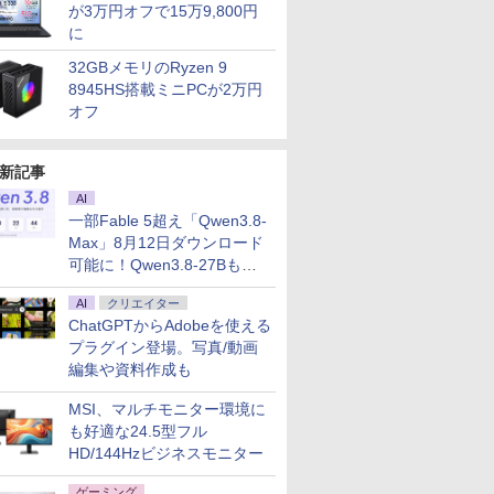
が3万円オフで15万9,800円
に
32GBメモリのRyzen 9
8945HS搭載ミニPCが2万円
オフ
新記事
AI
一部Fable 5超え「Qwen3.8-
Max」8月12日ダウンロード
可能に！Qwen3.8-27Bも順
次
AI
クリエイター
ChatGPTからAdobeを使える
プラグイン登場。写真/動画
編集や資料作成も
MSI、マルチモニター環境に
も好適な24.5型フル
HD/144Hzビジネスモニター
ゲーミング