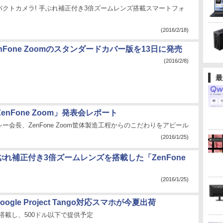
パクトカメラ! 手ぶれ補正付き3倍ズームレンズ搭載スマートフォ
(2016/2/18)
enFone Zoomのスタンダードカバー版を13日に発売
(2016/2/8)
最
ZenFone Zoom」発表会レポート
ー会長、ZenFone Zoom筐体製造工程からのこだわりをアピール
(2016/1/25)
ぶれ補正付き3倍ズームレンズを搭載した「ZenFone
(2016/1/25)
Google Project Tango対応スマホが今夏出荷
を搭載し、500ドル以下で提供予定