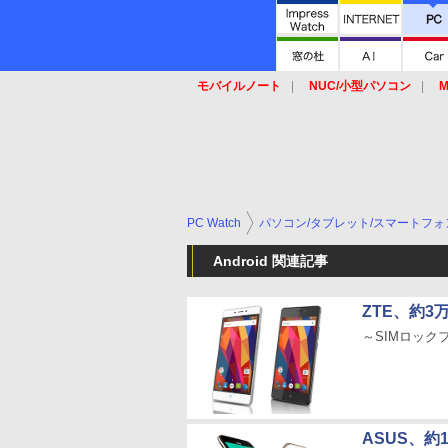
モバイルノート
NUC/小型パソコン
M
SSD
キーボード
マウス
PC Watch
パソコン/タブレット/スマートフォ
Android 関連記事
ZTE、約3
～SIMロック
ASUS、