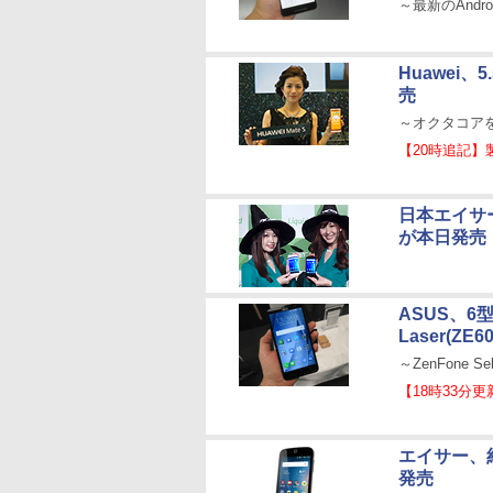
～最新のAndro
Huawei、
売
～オクタコア
【20時追記
日本エイサーの
が本日発売
ASUS、6
Laser(ZE6
～ZenFone S
【18時33分更
エイサー、約
発売