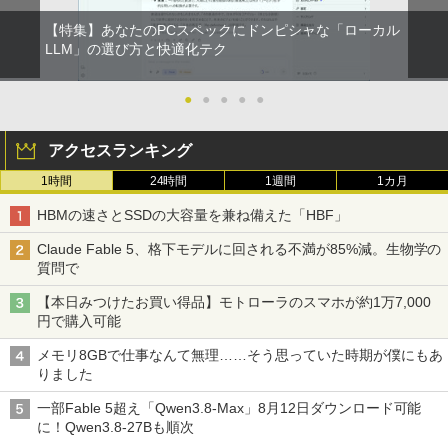
GB 新品SSD256GB 東芝 NEC有名メー
カー15.6型 DVD内蔵 15.6インチ HDMI P
【特集】あなたのPCスペックにドンピシャな「ローカル
olaris Office搭載 最新MicrosoftOffice2
LLM」の選び方と快適化テク
024可 Windows11 長期保証 中古PC
￥18,000
●
●
●
●
●
アクセスランキング
1時間
24時間
1週間
1カ月
HBMの速さとSSDの大容量を兼ね備えた「HBF」
Claude Fable 5、格下モデルに回される不満が85%減。生物学の
質問で
【本日みつけたお買い得品】モトローラのスマホが約1万7,000
円で購入可能
メモリ8GBで仕事なんて無理……そう思っていた時期が僕にもあ
りました
一部Fable 5超え「Qwen3.8-Max」8月12日ダウンロード可能
に！Qwen3.8-27Bも順次