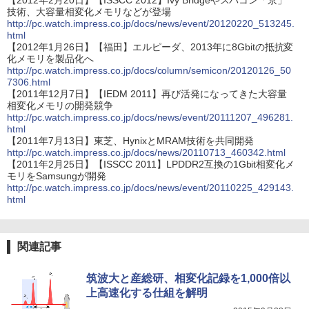
【2012年2月20日】【ISSCC 2012】Ivy Bridgeやスパコン「京」
技術、大容量相変化メモリなどが登場
http://pc.watch.impress.co.jp/docs/news/event/20120220_513245.
html
【2012年1月26日】【福田】エルピーダ、2013年に8Gbitの抵抗変
化メモリを製品化へ
http://pc.watch.impress.co.jp/docs/column/semicon/20120126_50
7306.html
【2011年12月7日】【IEDM 2011】再び活発になってきた大容量
相変化メモリの開発競争
http://pc.watch.impress.co.jp/docs/news/event/20111207_496281.
html
【2011年7月13日】東芝、HynixとMRAM技術を共同開発
http://pc.watch.impress.co.jp/docs/news/20110713_460342.html
【2011年2月25日】【ISSCC 2011】LPDDR2互換の1Gbit相変化メ
モリをSamsungが開発
http://pc.watch.impress.co.jp/docs/news/event/20110225_429143.
html
関連記事
筑波大と産総研、相変化記録を1,000倍以
上高速化する仕組を解明