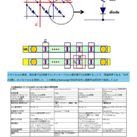
メモリセルの構造。抵抗素子(記憶素子)とダイオード(セル選択素子)を積層することで、理論限界である「4×(F
の2乗)」のメモリセルを実現した。この構造はSamsungが2011年12月に国際学会IEDMで発表したもの