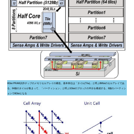
8Gbit PRAM試作チップのメモリセルアレイの構造。基本単位は「タイル(Tile)」と呼ぶ8Mbitのセルアレイであ
る。64個のタイルが集まって、「パーティション」と呼ぶ1Gbitのブロックの半分を構成する。8個のパーティシ
ョンで8Gbitとなる