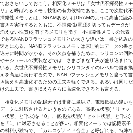
ておさらいしておこう。相変化メモリは「次世代不揮発性メモ
リ」と呼ばれるメモリ技術の有力候補である。ここで次世代不
揮発性メモリとは、SRAMあるいはDRAMのように高速に読み
書きを実行するとともに、不揮発性(電源を切ってもデータが
消えない性質)を有するメモリを指す。不揮発性メモリの代表
であるNANDフラッシュメモリとの大きな違いは、書き込みの
速さにある。NANDフラッシュメモリは原理的にデータの書き
込みに時間がかかる。その欠点を補うために、シリコンの回路
やモジュールの実装などでは、さまざまな工夫が盛り込まれて
いる。次世代不揮発性メモリはシリコンダイのレベルで書き換
えを高速に実行するので、NANDフラッシュメモリと違って書
き換えを高速化するための工夫を軽くできる。あるいは同じだ
けの工夫で、書き換えをさらに高速化できるとも言える。
相変化メモリの記憶素子は非常に単純で、電気抵抗の違いを
データに対応させるというものである。高抵抗状態(「リセッ
ト状態」と呼ぶ)を「0」、低抵抗状態(「セット状態」と呼ぶ)
を「1」に対応させることが多い。相変化メモリでは記憶素子
の材料が独特で、「カルコゲナイド合金」と呼ばれる、特殊な