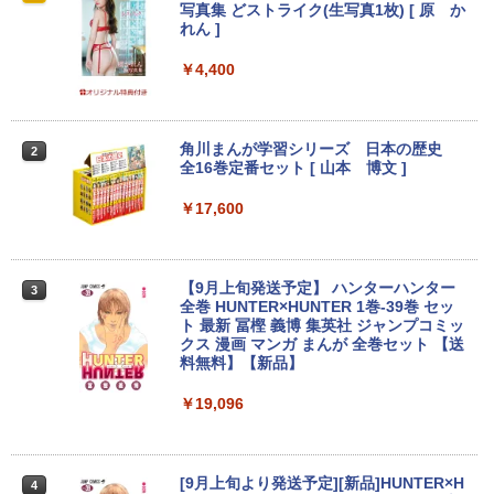
s11 15.6型 HP 250 G7 第七世代 Core-i3
インチワイド ブラック 1920×1080 （フ
写真集 どストライク(生写真1枚) [ 原 か
メモリ8GB SSD128GB 15.6インチ 無線
ルHD）16:9 IPSパネル 非光沢 ノングレ
れん ]
Anker Soundcore P31i ホワイト
BRUCE WAYNE feat. Flo Milli, ATL Jacob
by Amazon 天然水 ラベルレス 500ml ×24本
異世界居酒屋「のぶ」(22) (角川コミックス・
LAN テンキー HDMI Webカメラ DVDマ
ア 液晶ディスプレイ HDMI VGA VESA準
[Explicit]
富士山の天然水 バナジウム含有 水 ミネラル
エース)
ルチ Bluetooth USB3.0 SDカード ノー
拠 PS4 switch 対応 スイッチ 【中古】
￥4,400
ウォーター ペットボトル 静岡県産 500ミリリ
トPC ノート 中古パソコン 中古PC Win1
￥5,990
ットル (Smart Basic)
1 Office 格安 中古
￥250
￥832
￥6,500
￥1,380
￥12,800
角川まんが学習シリーズ 日本の歴史
2
全16巻定番セット [ 山本 博文 ]
Anker Soundcore Liberty 5 ミッドナイトブ
On My Road (Stadium ver.)
ONE PIECE モノクロ版 115 (ジャンプコミッ
【楽天1位!1,600円OFFクーポン 8/4 20:
2
ラック
クスDIGITAL)
by Amazon 天然水ラベルレス 2L×9本
00-8/11 01:59】Xiaomi Monitor A24i 20
￥17,600
【マラソン限定30%OFF】中古 Dell Ins
26 ディスプレイ 1080P 23.8インチ 144
￥250
2
piron 3593 Core i3 1005G1 第10世代CP
Hzリフレッシュレート sRGB99% 1670
￥14,990
￥594
￥1,117
U メモリ8GB SSD256GB 15インチ フル
万色 300nits ΔE＜1 低ブルーライト 大
HD Windows11 Home WEBカメラ 無線
画面 TÜV認証 目にやさしい 調整可能な
【9月上旬発送予定】 ハンターハンター
3
LAN テンキー DVDマルチ P75F 1年保証
スタンド VESA
全巻 HUNTER×HUNTER 1巻-39巻 セッ
レビュー特典:WPS Office Bランク パソ
【2026年アップグレード版】AOKIMI ワイヤ
On My Road (Stadium ver.)
HUNTER×HUNTER モノクロ版 39 (ジャンプ
ト 最新 冨樫 義博 集英社 ジャンプコミッ
コン ノートパソコン デル 中古ノートPC
￥12,580
レスイヤホン bluetooth イヤホン V12 小型
コミックスDIGITAL)
by Amazon 炭酸水 ラベルレス 500ml ×24本
クス 漫画 マンガ まんが 全巻セット 【送
軽量 ブルートゥースHi-Fi 最大36時間再生 ぶ
強炭酸水 ペットボトル 500ミリリットル (Sm
料無料】【新品】
￥250
￥30,800
るーとゅーす コードレス ENCノイズキャン
art Basic)
￥572
セリング 自動ペアリング Type-C充電 マイク
￥19,096
付き 防水 タッチ式音量調整 スポーツ/通勤/通
ASUS エイスース 液晶ディスプレイ Ey
￥1,625
3
学/WEB会議 6.0(オフホワイト)
e Care ［23.8型 / フルHD(1920×1080) /
【★最大100%ポイント】【第8世代 4コ
ワイド］ VA249HG
3
BUGS LIFE
スーパーの裏でヤニ吸うふたり 9巻 (デジタル
ア・8スレッド】富士通 LIFEBOOK A57
￥2,599
版ビッグガンガンコミックス)
[9月上旬より発送予定][新品]HUNTER×H
コカ・コーラ やかんの麦茶 from 爽健美茶 ラ
4