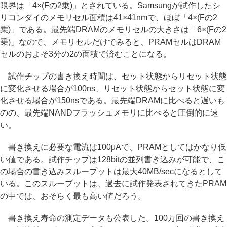
限界は「4×(Fの2乗)」とされている。Samsungが試作したシ
リコンダイのメモリセル面積は41×41nmで、ほぼ「4×(Fの2
乗)」である。最先端DRAMのメモリセルの大きさは「6×(Fの2
乗)」なので、メモリセルだけでみると、PRAMセルはDRAM
セルのおよそ3分の2の面積で済むことになる。
試作チップの書き換え時間は、セット状態からリセット状態
に変化させる場合が100ns、リセット状態からセット状態に変
化させる場合が150nsである。最先端DRAMに比べると遅いも
のの、最先端NANDフラッシュメモリに比べると圧倒的に速
い。
書き換えに必要な電流は100μAで、PRAMとしてはかなり低
い値である。試作チップは128bitの並列書き込みが可能で、こ
の場合の書き込みスループットは最大40MB/secになるとして
いる。このスループットは、過去に試作発表されてきたPRAM
の中では、おそらく最も高い値だろう。
書き換え寿命の測定データも公表した。100万回の書き換え