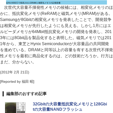
近年のISSCCで発表されたDRAMと相変化メモリの記憶容量
次世代大容量不揮発性メモリの候補には、相変化メモリのほ
かに、抵抗変化メモリ(ReRAM)と磁気メモリ(MRAM)がある。
Samsungが8Gbitの相変化メモリを発表したことで、開発競争
は相変化メモリが先行したようにも見える。しかし1月にはエ
ルピーダメモリが64Mbit抵抗変化メモリの開発を発表し、201
3年には8Gbit品を製品化すると表明した。磁気メモリでは201
1年から、東芝とHynix Semiconductorが大容量品の共同開発
を進めている。DRAMと同等以上の容量を有する次世代不揮発
性メモリを最初に商品化するのは、どの技術だろうか。行方は
まだ、分からない。
(2012年 2月 21日)
[Reported by 福田 昭]
編集部のおすすめ記事
32Gbitの大容量抵抗変化メモリと128Gbi
tの大容量NANDフラッシュ