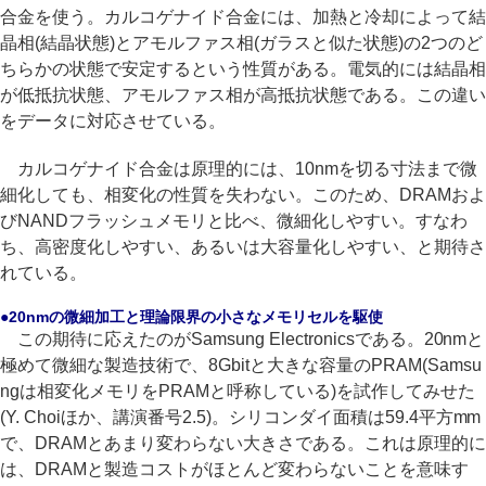
合金を使う。カルコゲナイド合金には、加熱と冷却によって結
晶相(結晶状態)とアモルファス相(ガラスと似た状態)の2つのど
ちらかの状態で安定するという性質がある。電気的には結晶相
が低抵抗状態、アモルファス相が高抵抗状態である。この違い
をデータに対応させている。
カルコゲナイド合金は原理的には、10nmを切る寸法まで微
細化しても、相変化の性質を失わない。このため、DRAMおよ
びNANDフラッシュメモリと比べ、微細化しやすい。すなわ
ち、高密度化しやすい、あるいは大容量化しやすい、と期待さ
れている。
●20nmの微細加工と理論限界の小さなメモリセルを駆使
この期待に応えたのがSamsung Electronicsである。20nmと
極めて微細な製造技術で、8Gbitと大きな容量のPRAM(Samsu
ngは相変化メモリをPRAMと呼称している)を試作してみせた
(Y. Choiほか、講演番号2.5)。シリコンダイ面積は59.4平方mm
で、DRAMとあまり変わらない大きさである。これは原理的に
は、DRAMと製造コストがほとんど変わらないことを意味す