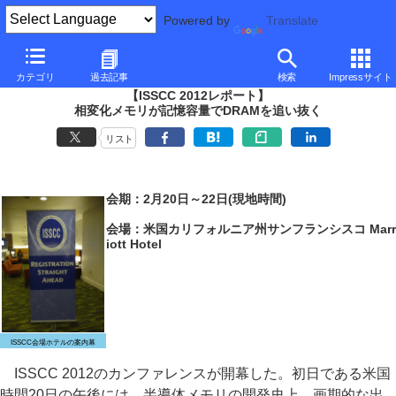
Powered by
Translate
PC Watch
イベント
ISSCC
2012
カテゴリ
過去記事
検索
Impressサイト
【ISSCC 2012レポート】
相変化メモリが記憶容量でDRAMを追い抜く
リスト
会期：2月20日～22日(現地時間)
会場：米国カリフォルニア州サンフランシスコ Marr
iott Hotel
ISSCC会場ホテルの案内幕
ISSCC 2012のカンファレンスが開幕した。初日である米国
時間20日の午後には、半導体メモリの開発史上、画期的な出