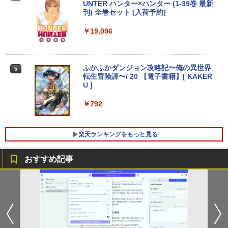
9/第8世代 Core i5/メモリ: 8GB/16GB/新
￥13,800
UNTER ハンター×ハンター (1-39巻 最新
ベルレス 650mlPET×24本
￥250
品 SSD:256GB/512GB/1TB/DVD/Wi-fi/1
刊) 全巻セット [入荷予約]
￥810
5.6型/Office/HDMI/USB3.1/中古PC 中古
Xiaomi シャオミ REDMI Buds 8 Lite ワイヤ
￥2,009
ノートパソコン Windows11 Win11正式
レスイヤホン Bluetooth 5.4 ノイズキャンセ
￥19,096
対応
リング ANC 36時間再生
アイオーデータ｜I-O DATA 液晶ディスプ
4
レイ(23.8型/ADS/FullHD 1920×1080/10
￥27,800
0Hz/5ms/HDMI/DP/USB Type-C/VESA/5
￥3,480
年保証・無輝点保証)(ホワイト) LCD-C2
ふかふかダンジョン攻略記〜俺の異世界
5
42SDW
転生冒険譚〜/ 20 【電子書籍】[ KAKER
U ]
【1500円OFFクーポン】【WEBカメラ
￥25,977
4
＆テンキー付き】ノートパソコン 15.6イ
￥792
ンチ SSD512GB メモリ16GB Corei5 第
8世代 Microsoft Office付き Windows11
DELL Latitude 3500 中古ノートパソコ
Philips｜フィリップス 液晶ディスプレ
5
ン PC パソコン 中古ノートPC 中古PC 最
楽天ランキングをもっと見る
イ(23.8型/IPS/WQHD 2560×1440/75Hz/1
大SSD1TB メモリ32GB 中古パソコン フ
ms)(ブラック) 24E1N5600E/11
ルHD
おすすめ記事
￥29,800
￥24,800
エントリーで最大10倍！充実機能ノート
5
パソコン テンキー/DVD/WEBカメラ内蔵
第8世代Core i3/i5 Core i7 最大メモリ16