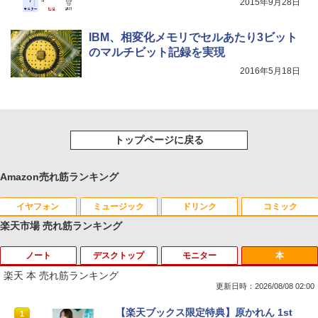
2015年9月28日
IBM、相変化メモリでセルあたり3ビット
のマルチビット記録を実現
2016年5月18日
トップページに戻る
Amazon売れ筋ランキング
イヤフォン
ミュージック
ドリンク
コミック
楽天市場 売れ筋ランキング
ノート
デスクトップ
モニター
本
Anker Soundcore P40i オフホワイト
BRUCE WAYNE feat. Flo Milli, ATL Jacob
【Amazon.co.jp限定】 い・ろ・は・す 2L P
薬屋のひとりごと 17巻 (デジタル版ビッグガ
[Explicit]
ET ラベルレス ×8本
ンガンコミックス)
楽天 本 売れ筋ランキング
￥7,990
更新日時：2026/08/08 02:00
￥250
￥1,112
￥770
[訳アリ★格安] ノートパソコン Window
PHILIPS 241V8 LED液晶モニター 23.8
【楽天ブックス限定特典】原かれん 1st
1
1
1