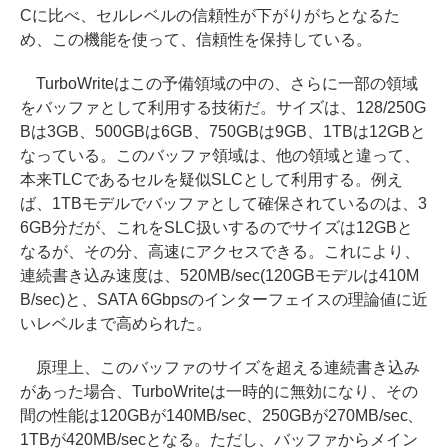
Cに比べ、セルレベルの信頼性が下がりがちとなるた
め、この機能を使って、信頼性を保持している。
TurboWriteはこの予備領域の中の、さらに一部の領域
をバッファとして利用する技術だ。サイズは、128/250G
Bは3GB、500GBは6GB、750GBは9GB、1TBは12GBと
なっている。このバッファ領域は、他の領域と違って、
本来TLCであるセルを疑似SLCとして利用する。例え
ば、1TBモデルでバッファとして確保されているのは、3
6GB分だが、これをSLC扱いするのでサイズは12GBと
なるが、その分、高速にアクセスできる。これにより、
連続書き込み速度は、520MB/sec(120GBモデルは410M
B/sec)と、SATA 6Gbpsのインターフェイスの理論値に近
いレベルまで高められた。
原理上、このバッファのサイズを超える連続書き込み
があった場合、TurboWriteは一時的に無効になり、その
間の性能は120GBが140MB/sec、250GBが270MB/sec、
1TBが420MB/secとなる。ただし、バッファからメイン