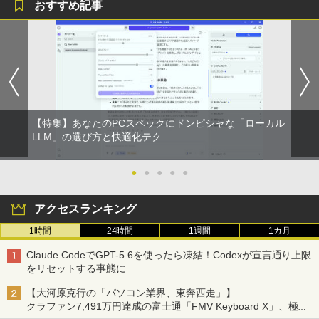
おすすめ記事
【特集】あなたのPCスペックにドンピシャな「ローカル
LLM」の選び方と快適化テク
●
●
●
●
●
アクセスランキング
1時間
24時間
1週間
1カ月
Claude CodeでGPT-5.6を使ったら凍結！Codexが宣言通り上限
をリセットする事態に
【大河原克行の「パソコン業界、東奔西走」】
クラファン7,491万円達成の富士通「FMV Keyboard X」、極限