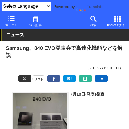
Powered by
Translate
PC Watch
市場
技術
Samsung
カテゴリ
過去記事
検索
Impressサイト
ニュース
Samsung、840 EVO発表会で高速化機能などを解
説
（2013/7/19 00:00）
リスト
7月18日(発表)発表