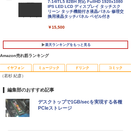
7-14ITL5 82BH 対応 FullHD 1920x1080
カメラ HP 最高峰 EliteBook 830 G5 中
IPS LED LCD ディスプレイ タッチスク
古パソコン 安心サポート 初期設定済み
リーン タッチ機能付き液晶パネル 修理交
ミニPC Dell HP Lenovo 高速CPU 第8世
換用液晶タッチパネル ベゼル付き
5
￥51,800
代 Corei3/i5-8500T メモリ最大16GB SS
D1TB 二画面デュアル アウトレット オフ
￥15,500
ィス付き 最新MSOffice2024可 Win11Pr
o 中古パソコンデスクトップパソコン ミ
フルHD 14.0型 DELL Latitude 7410 Cor
ニPC デル 中古パソコンデスクトップPC
5
楽天ランキングをもっと見る
e i7 10610U メモリ16G M.2SSD256G W
i-Fi6 Webカメラ USBType-C Windows
￥18,888
Amazon売れ筋ランキング
11【中古】
￥49,800
イヤフォン
ミュージック
ドリンク
コミック
永瀬廉 プレミアムBOX【初回限定版】
1
（若杉 紀彦）
（仮） [ 永瀬廉 ]
￥8,800
Anker Soundcore P40i オフホワイト
BRUCE WAYNE feat. Flo Milli, ATL Jacob
by Amazon 天然水 ラベルレス 500ml ×24本
薬屋のひとりごと 17巻 (デジタル版ビッグガ
編集部のおすすめ記事
[Explicit]
富士山の天然水 バナジウム含有 水 ミネラル
ンガンコミックス)
ウォーター ペットボトル 静岡県産 500ミリリ
￥7,990
デスクトップで1GB/secを実現する各種
ットル (Smart Basic)
￥250
￥770
PCIeストレージ
[新品]葬送のフリーレン (1-15巻 最新刊)
2
￥1,380
全巻セット
Anker Soundcore P31i ブラック
BRUCE WAYNE feat. Flo Milli, ATL Jacob
ONE PIECE モノクロ版 115 (ジャンプコミッ
￥8,965
[Explicit]
クスDIGITAL)