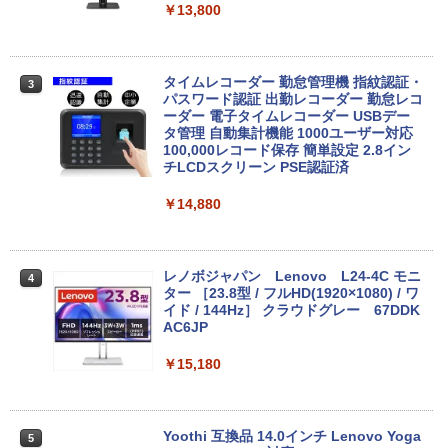
古｜デスクトップPC 中古PC｜高性能 グ
Hz | MEM:8GB | SSD:256GB(新品) | DV
￥13,800
ラフィック搭載｜ゲーム 動画編集 画像編
Dマルチ | Win11Pro64bit
集 仕事用
￥15,000
￥44,999
タイムレコーダー 勤怠管理機 指紋認証・
3
パスワード認証 出勤レコーダー 勤怠レコ
ーダー 電子タイムレコーダー USBデー
送料無料 MouseComputer SL4-B450 単
タ管理 自動集計機能 1000ユーザー対応
3
超得5,000円OFF&P10倍｜CPU第11世代
体 AMD Ryzen 3 3200G Windows11 64
100,000レコード保存 簡単設定 2.8イン
3
｜NEC VM-9｜最大180日保証｜中古ノー
bit HDMI メモリー8GB 高速SSD256GB
チLCDスクリーン PSE認証済
トパソコン Windows11 office付き｜Co
M.2-SATA +HDD1TB DVDマルチ 中古デ
re i5 第11世代｜メモリ最大16GB SSD25
スクトップパソコン 中古 パソコン【30
￥14,880
6GB｜Microsoft office2019搭載｜13.3
日保証】1235602
インチ｜Webカメラ搭載｜ノートパソコ
ン｜中古パソコン｜パソコン｜中古ノー
￥19,800
トPC
レノボジャパン Lenovo L24-4C モニ
4
ター ［23.8型 / フルHD(1920×1080) / ワ
￥45,800
イド / 144Hz］ クラウドグレー 67DDK
中古パソコン | Lenovo | ThinkCentre M
AC6JP
4
720s Small | Windows11 | デスクトップ
| 一年保証 | 第8世代 | Core i5 8400 2.8
￥15,180
【期間限定！エントリーで最大10倍】【
(〜最大4.0)GHz | MEM:8GB | SSD:512G
4
2025年 年間出荷数 No.2 ノートPC 2026
B(新品) | DVDマルチ | Win11Pro64bit
年 爆進中！】整備済み ノートパソコン 1
3.3型 Windows11 Core i5 大容量 SSD 5
￥22,980
Yoothi 互換品 14.0インチ Lenovo Yoga
5
12GB 16GB メモリ Wi-Fi 無線LAN Web