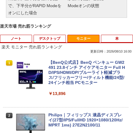
で、下半分がRAPID Modeを
Modeオンの状態
オンにした場合
楽天市場 売れ筋ランキング
ノート
デスクトップ
モニター
本
楽天 モニター 売れ筋ランキング
更新日時：2026/08/10 16:00
【新品】Windows11 ノートパソコン off
【訳あり品】中古パソコン | NEC | Mate
【BenQ公式店】BenQ ベンキュー GW2
1
1
1
ice付き 15.6インチワイド液晶 フルHD I
MKM30B-4 | Windows11 | デスクトップ
491 23.8インチ アイケアモニター Full H
ntel Pentium GOLD 6500Y メモリ12GB
| 一年保証 | 第8世代 | Core i5 8500 3.0
D/IPS/HDMI/DP/ブルーライト軽減プラ
新品SSD256GB USB3.0 HDMI 日本語配
(〜最大4.1)GHz | MEM:8GB | SSD:256G
ス/フリッカーフリー/ティルト機能/24型/
列キーボード【NC15】
B(NVMe) | DVD-ROM | 無線LAN:あり |
24インチ相当 PCモニター
Win11Pro64bit
￥39,800
￥13,896
￥15,000
中古｜DELL Alienware Aurora R5｜Cor
Philips｜フィリップス 液晶ディスプレ
2
2
e i7｜メモリ8GB｜SSD256GB＋HDD1T
中古パソコン | NEC | Mate MRL36L-5 |
イ(27型/IPS/FullHD 1920×1080/120Hz/
2
B｜最新 Windows 11 Pro｜Office｜Ge
Windows11 | デスクトップ | 一年保証 |
MPRT 1ms) 27E2N2100/11
Force GTX 1070搭載｜ゲーミングPC 中
第9世代 | Core i3 9100 3.6(〜最大4.2)G