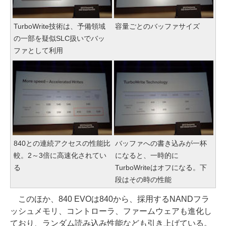
TurboWrite技術は、予備領域
容量ごとのバッファサイズ
の一部を疑似SLC扱いでバッ
ファとして利用
840との連続アクセスの性能比
バッファへの書き込みが一杯
較。2～3倍に高速化されてい
になると、一時的に
る
TurboWriteはオフになる。下
段はその時の性能
このほか、840 EVOは840から、採用するNANDフラ
ッシュメモリ、コントローラ、ファームウェアも進化し
ており、ランダム読み込み性能なども引き上げている。