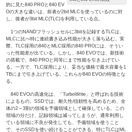
的に見た840 PROと840 EV
Oの大きな違いは、前者が2bit MLCを使っているのに対
し、後者が3bit MLC(TLC)を利用している点。
1つのNANDフラッシュセルに3bitを記録するTLCは、
MLCに比べ特に連続書き込み性能が大きく落ち込む。実
際、TLC採用の840とMLC採用の840 PROには、そうい
った性能差が出ている。しかし、840 EVOでは、新技術
の搭載で、840 PROと同等にまで性能を引き上げてい
る。一方で、TLC採用により、妥当な価格で最大容量を1
TBにまで引き上げている。これらが840 EVOの特徴とな
る。
840 EVOの高速化は、「TurboWrite」と呼ばれる技術
によるもの。SSDでは、耐久性/信頼性を高めるため、全
体の2～3割の領域を予備領域として確保している。この
領域の分だけ、記録領域は減ってしまうが、通常利用し
ている領域に不良が発生しても、予備領域を使うこと
で、そのSSDを使い続けることができる。特にTLCはML