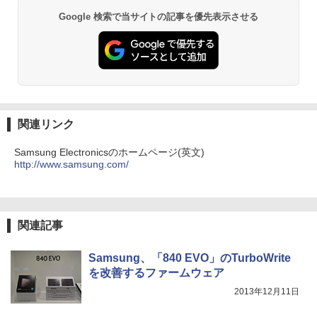
【Amazon.co.jp限定】 い・ろ・は・す 2L P
ET ラベルレス ×8本
￥5,990
Google 検索で当サイトの記事を優先表示させる
￥250
￥594
￥1,112
公式TOEIC Listening & Reading 問題
3
集 12 [ ETS ]
Anker Soundcore Liberty 5 ミッドナイトブ
On My Road (Stadium ver.)
異世界居酒屋「のぶ」(22) (角川コミックス・
ラック
エース)
by Amazon 天然水ラベルレス 2L×9本
￥3,630
￥250
￥14,990
￥832
￥1,117
関連リンク
Samsung Electronicsのホームページ(英文)
WORLD SEIKYO vol.8 [ 聖教新聞社 ]
4
http://www.samsung.com/
【2026年アップグレード版】AOKIMI ワイヤ
見知らぬ糸
HUNTER×HUNTER モノクロ版 39 (ジャンプ
レスイヤホン bluetooth イヤホン V12 小型
コミックスDIGITAL)
【Amazon.co.jp限定】 伊藤園 磨かれて、澄
￥300
軽量 ブルートゥースHi-Fi 最大36時間再生 ぶ
みきった日本の水 2L 8本 ラベルレス [ ケース
￥250
るーとゅーす コードレス ENCノイズキャン
] [ 水 ] [ ペットボトル ] [ 箱買い ] [ ストック
￥572
セリング 自動ペアリング Type-C充電 マイク
] [ 水分補給 ]
関連記事
付き 防水 タッチ式音量調整 スポーツ/通勤/通
学/WEB会議(ホワイト)
￥998
方舟 （講談社文庫） [ 夕木 春央 ]
On My Road (Stadium ver.)
スーパーの裏でヤニ吸うふたり 9巻 (デジタル
5
Samsung、「840 EVO」のTurboWrite
￥1,964
版ビッグガンガンコミックス)
を改善するファームウェア
￥913
by Amazon 炭酸水 ラベルレス 500ml ×24本
￥250
2013年12月11日
強炭酸水 ペットボトル 500ミリリットル (Sm
￥810
Xiaomi シャオミ REDMI Buds 8 Lite ワイヤ
art Basic)
レスイヤホン Bluetooth 5.4 ノイズキャンセ