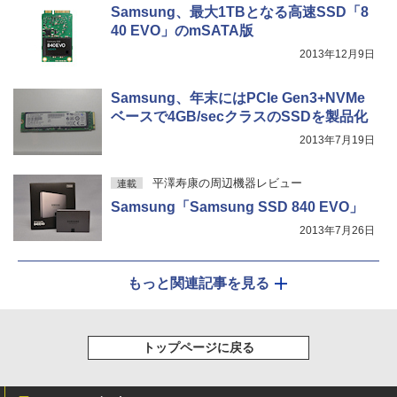
Samsung、最大1TBとなる高速SSD「8
リング ANC 36時間再生
￥1,625
40 EVO」のmSATA版
￥3,480
2013年12月9日
Samsung、年末にはPCIe Gen3+NVMe
ベースで4GB/secクラスのSSDを製品化
2013年7月19日
平澤寿康の周辺機器レビュー
連載
Samsung「Samsung SSD 840 EVO」
2013年7月26日
もっと関連記事を見る
トップページに戻る