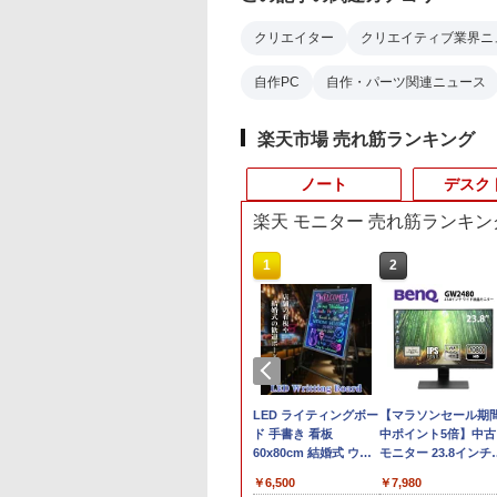
クリエイター
クリエイティブ業界ニ
自作PC
自作・パーツ関連ニュース
楽天市場 売れ筋ランキング
ノート
デスク
楽天 モニター 売れ筋ランキン
10
10
10
1
1
1
2
2
2
500円OFFクーポ
OGI ミニPC AMD
・オー・データ機
本日10倍！高性能第10
【マラソン値引中！国
楽天1位★マラソン限
【即納】中古ノートパ
中古パソコン | NEC |
LED ライティングボー
富士通 ★中古パソコ
【マラソンセール期
【大特価】中古 NEC
【テンキー&Wi-
en 組込み V2748
ワイド液晶ディスプ
世代Core i7-10610Uノ
内組立の 新品】デスク
定P2倍【クーポン利用
ソコン windows11
Mate MKM30B-4 |
ド 手書き 看板
ン・Aランク
中ポイント5倍】中古
VersaPro VKM44X-A
】ノートパソコン
ni pc 高性能 長期
23.8型/LCD-
ートパソコン 中古
トップPC デスクトッ
で実質10,999円】モバ
office付き 東芝 PB55
Windows11 | デスクト
60x80cm 結婚式 ウェ
★FMVD38001
モニター 23.8インチ
PC-VKM44XZGA Co
6インチ SSD128GB
稼働8C/16T 最大
1DB
Dynabook G83 超軽量
プ パソコン ビジネス
イルモニター 15.6イン
Intel 第6世代Core i3 初
ップ | 一年保証 | 第8世
ルカムボード カフェ
[ESPRIMO D588/T(i5
フルHD IPSパネル ノ
i5 1145G7 第11世代
,800
,800
,370
￥27,600
￥153,425
￥13,999
￥10,800
￥18,000
￥6,500
￥21,280
￥7,980
￥19,800
8GB Core i3 第
GHz Win11Pro
約779g メモリ最大
第14世代 corei7
チ FHD IPS 薄型軽量
心者向け メモリ4GB
代 | Core i5 8500
店頭ディスプレイ マー
8500 8GB SSD500G
ングレア BenQ
CPU メモリ8GB