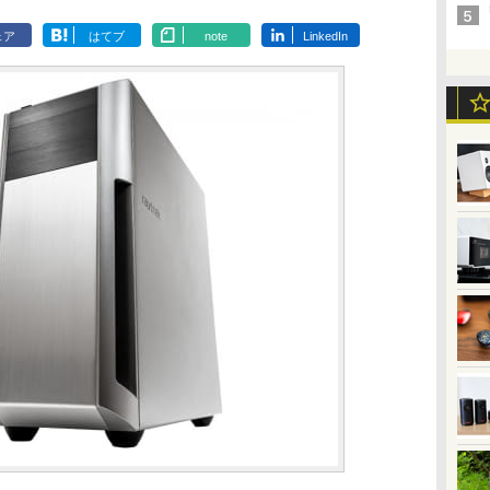
ェア
はてブ
note
LinkedIn