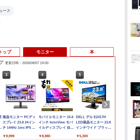
ュース
トップ
モニター
本
グ
更新日時：2026/08/07 19:00
3
3
3
4
4
4
5
5
5
6
6
6
間
【★最大100%ポイン
液晶モニター PCディ
ノートパソコン14イン
モバイルモニター 15.6
中古美品 15.6インチ
「3500U/4300Uより速
【マラソン限定
★office搭載＼2年保証
DELL デル E2417H
超得1,000円
【エントリー
【公式・メー
ト】【新生活応援・
スプレイ 23.8 24イン
チ 極軽量約965g 富士
インチ InnoView モバ
Fujitsu LIFEBOOK
い」 NiPoGi ミニpc
30%OFF】中古 DELL
／ minipc ミニPC デス
LED液晶モニター 23.8
活応援 豪華
ト100％還元
販・送料無料
re
2026】【Office 2019
チ 144Hz 1ms IPS フ
通 LIFEBOOK U748 高
イルディスプレイ 自立
A5510/D / Windows11/
Ryzen Embedded
Inspiron 3501 P90F
クトップパソコン パソ
インチワイド ブラック
最新OS対応 
ス】GMKtec
ー 新品 フルH
-
H&B】HP デスクトップ
ルHD ノングレア 非光
性能第7世代Core i5-
型 1920*1080 FHD ポー
超高性能 第10世代
R2544初登場
Core i3 1005G1 第10
コン 新品 Office付き
1920×1080 （フル
最大180日保証
AMD Ryzen 5
Series 3 Pro 
￥49,800
￥9,999
￥16,500
￥8,980
￥25,990
￥33,800
￥39,800
￥46,980
￥5,300
￥19,800
￥91,999
￥11,280
B
PC＋24型モニターセッ
沢 ブルーライトカット
7300U カメラ内蔵 メモ
タブルモニター IPS液晶
Core i5-10210u/ 8GB/
8GB+256GB 4TB拡張
世代CPU メモリ12GB
インテル Core i3-
HD） 16:9 IPSパネル
i3 第8世代
6コア12スレ
21.45インチ