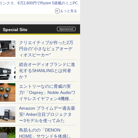
リンクス、6万2,800円でRyzen 5搭載のミニPC
もっと見る
Special Site
クリエイティブが作った2万
円台の“小さなピュアオーデ
ィオスピーカー”
総合オーディオブランドに進
化するSHANLINGとは何者
か？
エントリーなのに脅威の実
力!「Osprey」Noble Audioワ
イヤレスイヤフォン4機種を
一気に聴く
Amazon プライムデー過去最
安! Anker注目プロジェクタ
ー3モデルを使ってみた
鳥肌ものの「DENON
HOME」サウンドを体感し