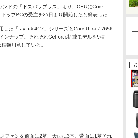
ドの「ドスパラプラス」より、CPUにCore
スクトップPCの受注を25日より開始したと発表した。
用した「raytrek 4CZ」シリーズとCore Ultra 7 265K
をラインナップ。それぞれGeForce搭載モデルを9種
を12種類用意している。
お
スファンを前面に2基、天面に3基、背面に1基それ