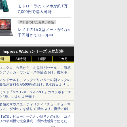
モトローラのスマホが約1万
7,000円で購入可能
本日みつけたお買い得品
レノボの15.3型ノートが4万5
千円引きでセール中
Impress Watchシリーズ 人気記事
時間
24時間
1週間
1カ月
ユニクロ、今日から「お盆特別セール」。涼感
シアサッカーワンピース待望値下げ、撥水ギア
ショーツは1990円に
マクドナルド、マックデリバリーの朝マックの
最低注文料金が500円値上げ。8月18日より
1,500円から受付
ミスド「Mrs. GREEN APPLE」のコラボドーナ
ツ4種、いよいよ発売！
老舗のマウスユーティリティ「チューチューマ
ウス」がAIの力を借りて15年ぶりに復活／64bit
化、Windows 10/11、「Chrome」も走り回
【家電レビュー】手ごわい雑草との戦い、コメ
る。復活記念で2026年末まで500円
リの草刈機で完全勝利 掃除機感覚で使えた