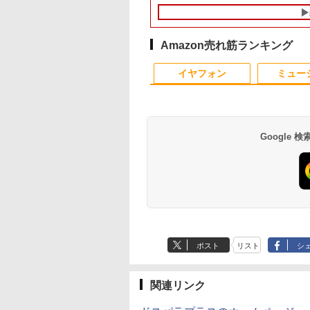
 Microsoft
GB+512GB ミニパ
16GB 新品SSD1TB
Windows11 10 SSD
1080P 高画質 プラグア
SSD128GB 15.6インチ
3.0(〜最大4.1)GHz |
カー付属 強化ガラス
Win10Pro64)]
GW2480 HDMI
SSD240GB 15イン
ice付き
 USB3.2×6
13.3インチ HDMI搭載
1TB メモリ 32GB 1年
ンドプレイ 調整可能ス
HD テンキー付き ノー
MEM:8GB |
光る パネル看板 メニ
DisplayPort VGA 
HD Windows11Hom
dows11 Lenovo
e-C/HDMI/DP 3画
WEBカメラ5GWIFI
保証 安い 激安 ゲーム
タンド搭載 USB-C PD
トPC 日本語キーボー
SSD:512GB(新品) |
ュー 案内板(1年保証
ーカー内蔵 ケーブル
DVD 1年保証 レビュ
nkpad L580 中古ノ
 Wi-Fi 産業機器
Bluetooth内蔵 中古パ
ゲーミングパソコン ゲ
対応 ミニHDMI ノート
ド コスパ
DVD-ROM | 無線LAN:
付)
き 動作確認済み 30日
特典：WPS Office 
Amazon売れ筋ランキング
パソコン PC パソ
 仕事 エッジ AI
ソコン
ーミングPC 高スペッ
PC スマホ ゲーム機対
あり | Win11Pro64bit
保証 送料無料
ンク パソコン ノー
10
1
2
 中古ノートPC 中
MicrosoftOffice2024
ク 動画視聴 おしゃれ
応 ブラック Ingnok
ソコン エヌイーシー
イヤフォン
ミュー
C SSD1TB メモリ
可 Windows11 送料無
本体のみ
yn02d
古パソコン
GB 中古パソコン レ
料 持ち運び便利
Google
とケロのデイブッ
永瀬廉 プレミアム
はじめての世界名作え
漫画 いしぶみ 原
am and Kero
BOX【初回限定版】
ほん あかいえほんの
が落ちてくるとき、
 Book [ 島田ゆか ]
（仮） [ 永瀬廉 ]
おうち（1～40巻）
くらは空を見ていた
（0） [ 中脇 初枝 ]
（一般書 511） [ 
950
￥8,800
￥26,400
￥1,650
テレビ放送編『いし
Anker Soundcore
BRUCE WAYNE feat.
【Amazon.co.jp限
薬屋のひとりごと 17
Anker Soundcore
BRUCE WAYNE feat
by Amazon 天然水
異世界居酒屋「の
み』 ]
P40i ブラック
Flo Milli, ATL Jacob
定】 い・ろ・は・す
巻 (デジタル版ビッグ
P31i ブラック
Flo Milli, ATL Jacob
ラベルレス 500ml
ぶ」(22) (角川コミッ
[Explicit]
2L PET ラベルレス
ガンガンコミックス)
[Explicit]
×24本 富士山の天然
クス・エース)
￥7,990
￥5,990
ポスト
リスト
シ
×8本
水 バナジウム含有 
￥250
￥1,112
￥770
￥250
￥1,380
￥832
ミネラルウォーター
ペットボトル 静岡県
産 500ミリリットル
関連リンク
(Smart Basic)