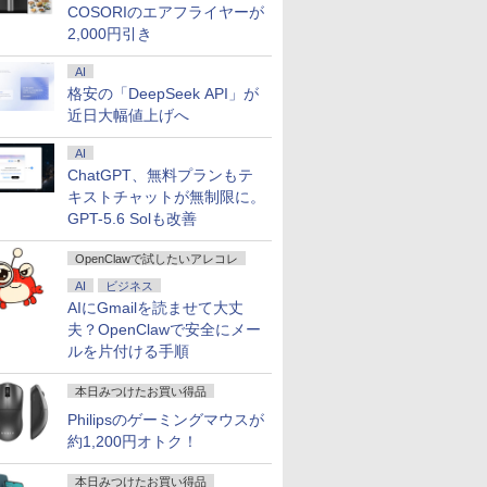
COSORIのエアフライヤーが
DDR5
5型 角度調整
office付き｜CPU第8世
12GB+256GB SSD
能 Type-C対応 HDMI
DVD 搭載｜Core i5 第7
7430U【16GB
Type-C対応 HDMI
8世代 Microsoft
16GB+512GB ミニパ
16GB 新品
Windows1
1080P 
office付き
8GB
 液晶
代｜メモリ8GB
(4TB拡大可能) 4K 静音
デュアルモニター サブ
世代 メモリ 8GB SSD
LPDDR4 512GB SSD
VESA対応 モニター 持
Office付き
ソコン USB3.2×6
13.3インチ
1TB メモリ
ンドプレイ
2,000円引き
パソコン
 PCIe3.0
S5
SSD128GB｜
高速熱放散 小型超軽量
モニター 3年保証 ミニ
256GB｜店長厳選
M.2 】 Windows11Pro
ち運び サブディスプレ
Windows11 Lenovo
Type-C/HDMI/DP 3画
WEBカメラ
保証 安い 
タンド搭載 
ー付き｜ノ
SD1TB/最大
保証 転送不
Microsoft office2019
ミニパソコン豊富なイ
PC対応 テレワーク 在
Lenovo ThinkPad
対応 最大4.3GHz mini
イ デュアルモニター テ
Thinkpad L580 中古ノ
面4K Wi-Fi 産業機器
Bluetoo
ゲーミング
対応 ミニH
AI
2F1UT）
搭載｜タブレット型パ
ンターフェース
宅勤務 EVICIV
15.6型 Bluetooth Wi-
pc WiFi6 SSD容量拡大
レワーク ミニPC対応
ートパソコン PC パソ
医療 仕事 エッジ AI
ソコン
ーミングP
PC スマホ
格安の「DeepSeek API」が
7
8
9
10
ffice付き
 2.5Gbps
ソコン｜Webカメラ搭
USB3.2/HDMI 2.0×2 高
Fi 無線｜中古 パソコン
可能 小型pc 4K@60Hz
EVICIV
コン 中古ノートPC 中
Microsoft
ク 動画視
応 ブラック 
近日大幅値上げへ
コン
 静音 mini
載｜2in1｜ノートパソ
速2.4G/5GWi-Fi BT4.2
中古PC Word Excel
静音 高速熱放散 ミニパ
古PC SSD1TB メモリ
可 Windo
本体のみ
yn02d
 第8世代
1 Pro 4K
コン｜中古パソコン｜
省電力 小型パソコン
ソコン 6C12T BT5.2
16GB 中古パソコン レ
料 持ち運
AI
ltra
パソコン
ノボ
ChatGPT、無料プランもテ
キストチャットが無制限に。
GPT-5.6 Solも改善
語がもの
［小説］ 波うららか
小学1年 もっと文章読
バムとケロのデイブッ
永瀬廉 プ
OpenClawで試したいアレコレ
分 ネイ
に、めおと日和 [ 百
解 （毎日のドリル） [
ク Bam and Kero
BOX【初
AI
ビジネス
写し [
瀬 しのぶ ]
学研プラス ]
Day Book [ 島田ゆか ]
（仮） [ 永
AIにGmailを読ませて大丈
ゼイ ]
￥2,420
￥748
￥4,950
￥8,800
夫？OpenClawで安全にメー
ルを片付ける手順
本日みつけたお買い得品
Philipsのゲーミングマウスが
約1,200円オトク！
本日みつけたお買い得品