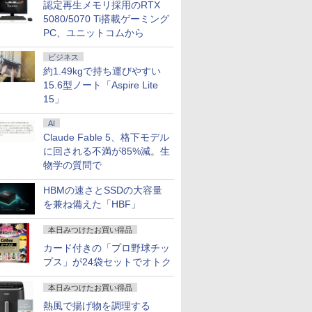
認定再生メモリ採用のRTX
5080/5070 Ti搭載ゲーミング
PC、ユニットコムから
ビジネス
約1.49kgで持ち運びやすい
15.6型ノート「Aspire Lite
15」
AI
Claude Fable 5、格下モデル
に回される不満が85%減。生
物学の質問で
7
7
7
8
8
8
9
9
9
10
10
10
HBMの速さとSSDの大容量
を兼ね備えた「HBF」
本日みつけたお買い得品
カード付きの「プロ野球チッ
プス」が24袋セットでオトク
OFF｜新生
でポイン
カー直
超得2,000円OFF&P2倍
NiPoGi ミニpc Intel
【選べるタッチ式 14イ
レビュー投稿 5年保証
【正規永久版office付
【タッチ式選べる 携帯
【1500円OFFクーポ
NIPOGI ミニPC AMD
アイ・オー・データ機
本日10倍
【マラソン
楽天1位★
特典付き｜
のチャン
】モニタ
｜Surface Go2｜超軽
N5030 【2026新モデ
ンチ】モバイルモニタ
｜MS Office 2024 H&B
き】【期間限定
式】モバイルモニター
ン】【テンキー&Wi-
Ryzen 組込み V2748
器 ワイド液晶ディスプ
世代Core i
内組立の 
定P2倍【
第8世代｜
 ミニPC
D HP
量タブレットノートパ
ル・業界超ミニ】 最大
ー 14インチ フルHD
搭載｜中古ノートパソ
10％OFF】OEM Key
14インチ フルHD IPS
Fi】ノートパソコン
mini pc 高性能 長期
レイ 23.8型/LCD-
ートパソコ
トップPC
で実質10,
本日みつけたお買い得品
｜Core
 7640HS
322pe
ソコン｜中古ノートパ
3.1Hz mini pc
IPSパネル 非光沢 タッ
コン Windows11
ACEMAGIC ミニpc
パネル 非光沢 タッチ
15.6インチ SSD128GB
安定稼働8C/16T 最大
A241DB
Dynaboo
プ パソコ
イルモニター
￥29,800
￥29,900
￥11,999
￥29,800
￥89,800
￥11,999
￥21,800
￥52,800
￥12,370
￥27,600
￥153,425
￥13,999
熱風で揚げ物を調理する
｜中古ノー
ッド
FHDモニタ
ソコン Windows11
Windows11 Pro
チ式/非タッチ式選択可
Office付｜テンキー
AMD R5
式/非タッチ式選択可能
メモリ8GB Core i3 第
4.3GHz Win11Pro
約779g 
第14世代 co
チ FHD I