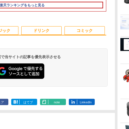
チ
ト/第8世代 Core i7/メモ
HDMI VGA スピーカー
リ最大16GB SSD1TB
パネル 薄型 軽量 持ち運
爆速256GB-SSD/ カメ
可 mini pc
SSD480GB 15インチ
2350M~i5-13500H i7-
LEDバックライト付 非
トパソコン
MAX5.0GHz 
ー IPS 21.
楽天ランキングをもっと見る
スピ
e
リ:8GB/16GB/32GB/SSD:256GB/512GB/1TB/DVD/USB
内蔵 ヘッドホン端子
薄い軽い FHD液晶
び 壁掛けに対応
ラ/ 無線Wi-Fi6/ Office
Windows11 Pro 動作
フルHD Windows11
10870H Windows11
光沢 ノングレア 液晶
Windows11 
32GB/最大12
VESA 100Hz
付
ー
3.0/Wifi/無線キーボード
VESA対応 テレワーク
type-C WIFI
Switch/PS3/PS4/PS5/Xbox
付き/ Win11【中古ノー
より高速 4K×3画面出
Home WEBカメラ 無
SSD 256GB~1TB メモ
ディスプレイ ディスプ
｜中古ノート
Radeon 760M
HDMI VGA P
Bラ
&マウス/USBメモ
在宅勤務 法人向け オ
Bluetooth 中古ノート
One/PC/スマ
トパソコン 中古パソコ
力 ミニパソコン
線LAN テンキー 1年保
リ 8~16GB デスクトッ
レイポート VGA【中
15.6 テンキ
M.2 2280 S
Switch 3年
トパ
リ/Windows11/中古 パ
フィス TERRA 2441W
パソコン Office付き
ホ/USBType-C/標準
ン 中古PC】税込送料
HDMI2.0+DP1.4 静音性
証 レビュー特典：WPS
プPC office2021 安い
古】
ートパソコン
2×8TB USB4
可 (型番：AK
3
4
5
6
 中
ソコン/ ディスプレイ
5GWIFI Bluetooth最新
HDMI対応【選べる種
無料 あす楽対応 即日
小型pc 豊富な端子
Office Bランク パソコ
激安 ゲーム 高スペッ
Microsoft O
Bluetooth5.2
ジック
ドリンク
コミック
MicrosoftOffice2024
類】タッチ/ケース付
発送（Windows10も
Type-C USB3.2 有線
ン ノートパソコン デ
ク 026
｜ノートパソ
LAN*2 VESA
可 Windows11
き/4Kタイプ
対応可能/ Win10）
LAN WIFI5/BT4.2 省電
ル 中古パソコン
Windows11
pc Windows1
力 オフィス/学習向け
3画面出力 M6 U
P2
 検索で当サイトの記事を優先表示させる
爆
日本創世史
JAFルートマップ全日
ちいかわカレンダー
100日後に英
ぼ
本2026拡大版 [ JAFメ
2027 [ ナガノ ]
になる1日10
￥2,728
ディアワークス ]
ティブ英語書き
￥1,980
広島
ブレット・リン
￥6,600
￥1,980
ぶ
.
Anker Soundcore
On My Road
by Amazon 天然水
ONE PIECE モノクロ
【2026年アップグレ
On My Road
by Amazon 炭酸水
HUNTER×HUNTER
Xiaomi シャオミ
BUGS LIFE
コカ・コーラ やかんの
スーパーの裏でヤニ吸
Liberty 5 ミッドナイ
(Stadium ver.)
ラベルレス 2L×9本
版 115 (ジャンプコミ
ード版】AOKIMI ワ
(Stadium ver.)
ラベルレス 500ml
モノクロ版 39 (ジャ
REDMI Buds 8 Lite ワ
麦茶 from 爽健美茶 ラ
うふたり 9巻 (デジタル
￥250
トブラック
ックスDIGITAL)
イヤレスイヤホン
×24本 強炭酸水 ペッ
ンプコミックス
イヤレスイヤホン
ベルレス
版ビッグガンガンコミ
￥250
￥1,117
￥250
ェア
はてブ
note
LinkedIn
水
bluetooth イヤホン
トボトル 500ミリリ
DIGITAL)
Bluetooth 5.4 ノイズ
650mlPET×24本
ックス)
￥14,990
￥594
￥1,964
￥1,625
￥572
￥3,480
￥2,009
￥810
V12 小型軽量 ブルー
ットル (Smart
キャンセリング ANC
トゥースHi-Fi 最大
Basic)
36時間再生
36時間再生 ぶるーと
ゅーす コードレス
ENCノイズキャンセ