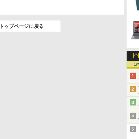
リング 自動ペアリン
グ Type-C充電 マイ
ク付き 防水 タッチ式
音量調整 スポーツ/通
勤/通学/WEB会議(ホ
トップページに戻る
ワイト)
1