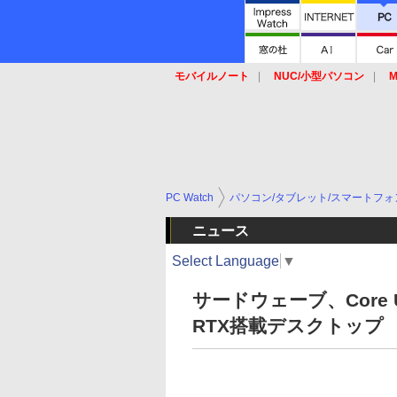
モバイルノート
NUC/小型パソコン
M
SSD
キーボード
マウス
PC Watch
パソコン/タブレット/スマートフォ
ニュース
Select Language
▼
サードウェーブ、Core Ul
RTX搭載デスクトップ