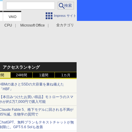
Impress サイト
全カテゴリ
CPU
Microsoft Office
アクセスランキング
時間
24時間
1週間
1カ月
HBMの速さとSSDの大容量を兼ね備えた
「HBF」
【本日みつけたお買い得品】モトローラのスマ
ホが約1万7,000円で購入可能
Claude Fable 5、格下モデルに回される不満が
85%減。生物学の質問で
ChatGPT、無料プランもテキストチャットが無
制限に。GPT-5.6 Solも改善