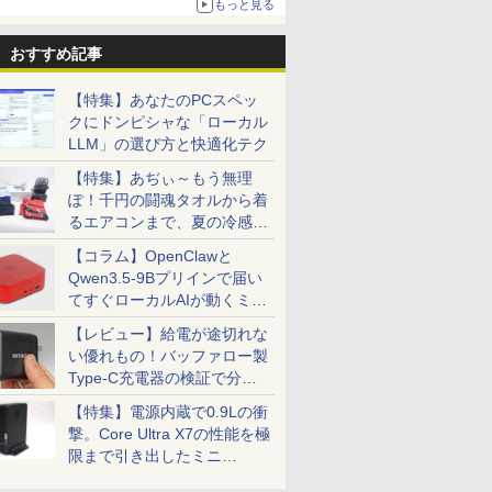
もっと見る
おすすめ記事
【特集】あなたのPCスペッ
クにドンピシャな「ローカル
LLM」の選び方と快適化テク
【特集】あぢぃ～もう無理
ぽ！千円の闘魂タオルから着
るエアコンまで、夏の冷感グ
ッズ一挙紹介
【コラム】OpenClawと
Qwen3.5-9Bプリインで届い
てすぐローカルAIが動くミニ
PC「SER9 Pro」
【レビュー】給電が途切れな
い優れもの！バッファロー製
Type-C充電器の検証で分か
ったこと
【特集】電源内蔵で0.9Lの衝
撃。Core Ultra X7の性能を極
限まで引き出したミニ
PC「GPD BOX」