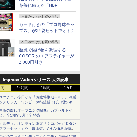
を兼ね備えた「HBF」
本日みつけたお買い得品
カード付きの「プロ野球チッ
プス」が24袋セットでオトク
本日みつけたお買い得品
熱風で揚げ物を調理する
COSORIのエアフライヤーが
2,000円引き
Impress Watchシリーズ 人気記事
時間
24時間
1週間
1カ月
ユニクロ、今日から「お盆特別セール」。涼感
シアサッカーワンピース待望値下げ、撥水ギア
ショーツは1990円に
東映の歴代オープニング映像がカプセルトイ
に。全5種で8月下旬発売
カルディ、オンライン限定「ネコバッグ＆タン
ブラーセット」を一般販売。7月の抽選販売の
当選無効分
令和のファミコンディスクシステム？安価に書