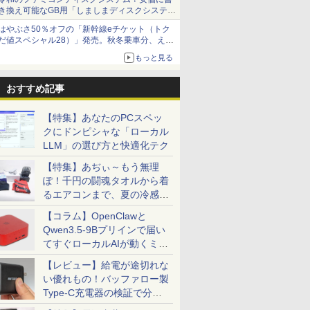
き換え可能なGB用「しましまディスクシステ
ム」
はやぶさ50％オフの「新幹線eチケット（トク
だ値スペシャル28）」発売。秋冬乗車分、えき
ねっと限定
もっと見る
おすすめ記事
【特集】あなたのPCスペッ
クにドンピシャな「ローカル
LLM」の選び方と快適化テク
【特集】あぢぃ～もう無理
ぽ！千円の闘魂タオルから着
るエアコンまで、夏の冷感グ
ッズ一挙紹介
【コラム】OpenClawと
Qwen3.5-9Bプリインで届い
てすぐローカルAIが動くミニ
PC「SER9 Pro」
【レビュー】給電が途切れな
い優れもの！バッファロー製
Type-C充電器の検証で分か
ったこと