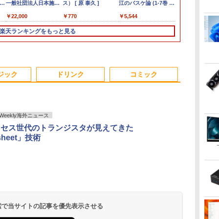
マ
ガノ
 G3 Pro
富士通 LIFEBOOK
ADSパネル フルHD
一般社団法人日本施設
GMKtec ミニPC AMD
ート SZ5〜SV8
8/11 01:59】Xiaomi
ス） [ 原 泰久 ]
SFF G9 ワークステーション
PRO13 インテル第10
ルモニター 10.5インチ
江のバスケ論 (1-7巻 最
Office 202
Windows11
ワイド フルH
巻定番セット 
10110U 16GB
A576/第6世代 Core i3/
HDMI スピーカー内蔵
基準管理士協会 ]
Ryzen 5 7640HS 6コア12ス
Panasonic 第6〜8世代
Monitor A24i 2026 デ
第12世代 Core i5 12600 メモ
世代 Core i5 1035G1メ
11インチ フルHD
新刊) 全巻セット [入荷
テルCeleron
一年保証 | 第7世
1920×1080 
正 ]
￥8,999
￥6,600
￥22,000
￥91,999
￥15,980
￥12,580
￥770
￥99,800
￥25,800
￥10,999
￥5,544
￥29,980
￥9,980
￥14,800
￥24,200
-
で増設 512GB
メモ
中古ディスプレイ
レッド MAX5.0GHz DDR5
Core i5 新品SSD
ィスプレイ 1080P 23.8
リ32GB SSD 2TB NVMe
モリ8GB 秒速起動SSD
1080P 100%sRGB
予約]
～第14世代 
7400 3.0(～最
レア ディス
ーカ
2 最大8TB
リ:4GB/SSD:128GB/15.6
32GB/最大128GB Radeon
512GB メモリ16GB
インチ 144Hzリフレッ
NVIDIA T400 4GB GDDR6
最大1TB 14型
400cd/m? 光沢IPS パ
8GB/16GB
MEM:8GB | H
ThinkVision 
楽天ランキングをもっと見る
像
o mini pc
型液晶/USB
760M PCIe3.0 M.2 2280
Win11 12.1型FHD Web
シュレート sRGB99%
Windows11 Pro 省スペース
FHD1920*1080高解像
ネル 色鮮やか 265g 超
SSD256GB/5
DVDマルチ | Wi
63EDMAR2J
 BT5.2 小型PC
3.0/VGA/HDMI/DVD/Office/
SSD1TB/最大2×8TB USB4
カメラ 無線LAN 軽量
1670万色 300nits ΔE
デスクトップ 中古PC
度 カメラ内蔵 ノート
軽量 Type-C対応
14インチ FH
ー 100Hz ピ
付
ニパソコン 2画
中古パソコン ノートパ
Bluetooth5.2 2.5Gbps
初期設定済 すぐ使える
＜1 低ブルーライト 大
パソコン
miniHDMI モニター 持
1920x1080
ルト 高さ調整
 nucbox 省
ソコン Windows11
LAN*2 VESA 静音 mini pc
テレワーク FHD 事務
画面 TÜV認証 目にや
Windows11Proオフィ
ち運び サブディスプレ
日本語キーボ
ル 23 インチ 
ップPC
Windows10
Windows11 Pro 4K 3画面出
学習 パナソニック 中
さしい 調整可能なスタ
ス付き 5GWIFI
イ ミニPC対応 3年保証
薄型 軽量 初
VGA D-SUB
ジック
ドリンク
コミック
力 M6 Ultra
古 パソコン PC
ンド VESA
Bluetooth 最新
EVICIV
ビジネス 初
DisPlayPort
MicrosoftOffice2024
新モデル ホワ
可送料無料 中古パソコ
ク シルバー
ン軽量
eekly海外ニュース
ロセス世代のトランジスタが見えてきた
sheet」技術
.
Anker Soundcore
On My Road
by Amazon 天然水
ONE PIECE モノクロ
【2026年アップグレ
On My Road
by Amazon 炭酸水
HUNTER×HUNTER
Xiaomi シャオミ
BUGS LIFE
【Amazon.co.jp限
スーパーの裏でヤニ吸
Liberty 5 ミッドナイ
(Stadium ver.)
ラベルレス 2L×9本
版 115 (ジャンプコミ
ード版】AOKIMI ワ
(Stadium ver.)
ラベルレス 500ml
モノクロ版 39 (ジャ
REDMI Buds 8 Lite ワ
定】 伊藤園 磨かれ
うふたり 9巻 (デジタル
￥250
トブラック
ックスDIGITAL)
イヤレスイヤホン
×24本 強炭酸水 ペッ
ンプコミックス
イヤレスイヤホン
て、澄みきった日本の
版ビッグガンガンコミ
￥250
￥1,117
￥250
bluetooth イヤホン
トボトル 500ミリリ
DIGITAL)
Bluetooth 5.4 ノイズ
水 2L 8本 ラベルレス [
ックス)
￥14,990
￥594
￥1,964
￥1,625
￥572
￥3,480
￥998
￥810
 検索で当サイトの記事を優先表示させる
V12 小型軽量 ブルー
ットル (Smart
キャンセリング ANC
ケース ] [ 水 ] [ ペット
トゥースHi-Fi 最大
Basic)
36時間再生
ボトル ] [ 箱買い ] [ ス