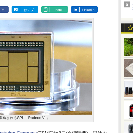
ェア
はてブ
note
LinkedIn
されるGPU「Radeon VII」