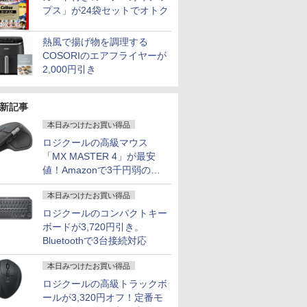
プス」が24袋セットでオトク
熱風で揚げ物を調理する
COSORIのエアフライヤーが
2,000円引き
新記事
本日みつけたお買い得品
ロジクールの高級マウス
「MX MASTER 4」が最安
値！Amazonで3千円弱の割
引
7
7
7
2
8
8
8
3
9
9
9
4
10
10
10
本日みつけたお買い得品
ロジクールのコンパクトキー
ボードが3,720円引き。
Bluetoothで3台接続対応
本日みつけたお買い得品
ロジクールの高級トラックボ
ソコン
Lenovo |
大28倍】
習シリー
中古富士通 ノートパソ
【1,000円クーポン＋ポ
[新品]◆特典あり◆ク
【エントリーでポイント
【新品】Windows11
【最大40％OFF×1,500
こびとづかんのこびと
【エントリーでポイント
中古ノートパソコン IR
【エントリーでP10倍
異世界居酒屋「のぶ」
【エントリーでポ
中古 フルHD
【クーポン
実写映画『
ールが3,320円オフ！定番モ
dows11
M710e Small |
 23.8型
史 全20
コン LIFEBOOK
イント最大31.5%還
レヨンしんちゃん (1-
100％還元のチャンス】
ノートパソコン office
円OFFクーポン】デュ
づくり [ 文化出版局 ]
100％還元のチャンス】
カメラ顔認証 富士通
★8/11 01:59まで】
(22) 【電子書籍】[ 蝉
倍】 【Aランク 良
チ NEC LA
19,692
ク』公式P