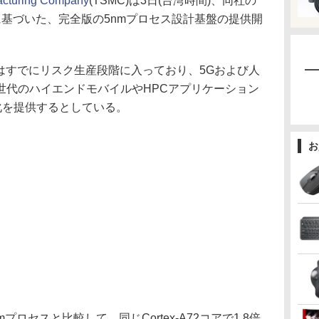
acturing Company
(TSMC)は3日(台湾時間)、同社の
form(OIP)に基づいた、完全版の5nmプロセス設計基盤の提供開
はすでにリスク生産段階に入っており、5Gおよび人
世代のハイエンドモバイルやHPCアプリケーション
化を提供するとしている。
お
ロセスと比較して、同じCortex-A72コアで1.8倍