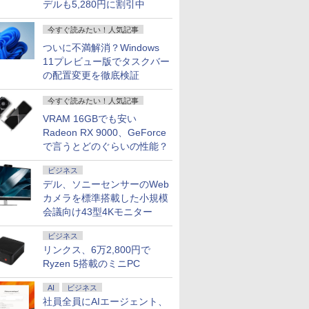
デルも5,280円に割引中
4付き イン
 | デスクトップ |
D
[ 羽田
U9310 13.3型
元！】モニター 27イン
50巻 全巻)[特製クレヨ
GMKtec ミニpc G3 Pro
付き 15.6インチワイド
アルモニター モバイル
GMKtec ミニPC AMD
LIFEBOOK A5510 大
【ポイント5倍★8/5〜
川 夏哉 ]
SFF G9 ワー
GN286J4
色 ゲーミ
BOOK 
￥1,760
 第13世代
代 | Core i5
IPS ノング
FHD(1920x1080) 超軽
チ 液晶ディスプレイ
ンしんちゃん紙袋付]
Intel Core i3 10110U 16GB
液晶 フルHD Intel
モニター 【軽量650g
Ryzen 5 7640HS 6コア12ス
画面15.6型 テンキー 第
10】モニター iiyama
第12世代 Core i5
Windows
ー 320Hz 白
MOOK） [
￥35,000
￥16,979
￥29,300
￥66,248
￥35,820
￥14,998
￥91,999
￥36,300
￥17,930
￥924
￥99,800
￥39,589
￥21,880
￥2,200
メモリ
大3.5)GHz |
プレイ
薄 ノートPC/第10世代
WQHD(2560×1440)
全巻セット
DDR4 64GBまで増設 512GB
Pentium GOLD 6500Y
超薄型3.5mm】14イン
レッド MAX5.0GHz DDR5
10世代Core i5-10210U
ProLite P1671HSC-
リ32GB SSD 2T
第11世代Cor
0.5msMPR
今すぐ読みたい！人気記事
DD:500GB |
E24-30
Core i5-10310U＠
144Hz VAパネル ブル
SSD M.2 2242 最大8TB
メモリ12GB 新品
チ ディスプレイ ダブル
32GB/最大128GB Radeon
SSD256GB メモリ
B1J 15.6型 モバイルモ
NVIDIA T400 4
1165G7 1
チ 24イ
ついに不満解消？Windows
12B 14型
n11Pro64bit
P モニタ
1.7GHz/ 8GB メモ
ーライト軽減
Windows11 Pro mini pc
SSD256GB NVMe
モニター ポータブルモ
760M PCIe3.0 M.2 2280
16GB Wi-
ニター フル
Windows11 P
NVMe式51
sRGB120%
11プレビュー版でタスクバー
D
ボット チ
リ/SSD
FreeSync & G-Sync サ
4.1GHz WIFI6 BT5.2 小型PC
PCIe3.0 USB3.0 HDMI
ニター ケーブル 1080P
SSD1TB/最大2×8TB USB4
Fi6(802.11ax)
HD（1,920×1,080）IPS
デスクトップ 中
カメラ 無線W
液晶ディス
の配置変更を徹底検証
 Webカメラ
 スイーベ
256GB/WIFI/USB
ポート オフィス＆カジ
VESA対応 ミニパソコン 2画
日本語配列キーボード
フルHD ゲーミングモ
Bluetooth5.2 2.5Gbps
Bluetooth5.2 DVDス
方式 USB Type-C Mini
Office付き
Adaptive
ード搭載
HDMI
Type-
ュアルゲーミング対応
面 高性能 みにpc nucbox 省
【NC15】
ニター 13~17.3インチ
LAN*2 VESA 静音 mini pc
ーパーマルチ HDMI
HDMI カバースタンド
古ノートパ
HDMI2.0×2
心者 学生
C/HDMI/windows
129%sRGB 高色域対
エネ デスクトップPC
ノートパソコン 180°回
Windows11 Pro 4K 3画面出
VGA Office
3年保証 国内サポート
パソコン 
ブルーライ
今すぐ読みたい！人気記事
期設定済み
11&MS Office 2019 搭
応 KTC H27T27S
転 アルミ合金製 折りた
力 M6 Ultra
Windows11 送料無料
料無料 あ
白 ブラック
VRAM 16GBでも安い
イト ピン
載 整備済み品/送料無料
たみ式
日発送（Wi
Amzfast
Radeon RX 9000、GeForce
も対応可能 
で言うとどのぐらいの性能？
ビジネス
デル、ソニーセンサーのWeb
カメラを標準搭載した小規模
会議向け43型4Kモニター
ビジネス
リンクス、6万2,800円で
Ryzen 5搭載のミニPC
AI
ビジネス
社員全員にAIエージェント、