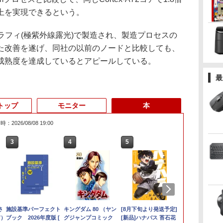
上を実現できるという。
ラフィ(極紫外線露光)で製造され、製造プロセスの
た改善を遂げ、同社の以前のノードと比較しても、
成熟度を達成しているとアピールしている。
最
トップ
モニター
本
：2026/08/08 19:00
3
3
3
3
4
4
4
4
5
5
5
6
1
6
6
く
さ
でポイント
【★最大100%ポイン
IO-DATA モニター 21.5
施設基準パーフェクト
【エントリーでポイント
【訳あり特価】【最新
【楽天1位!1,600円OFF
キングダム 80 （ヤン
【エントリーでポイント10
超軽量980g ノートパ
【楽天1位 10.5/11イン
[8月下旬より発送予定]
新品ノートパ
中古パソコン | 
【ポイント最
角川まんが学
7）
チャンス】
ト】【大特価!訳あり!】
インチ MF224EDB
ブック 2026年度版 [
100％還元のチャンス】
Office2024】レッツノ
クーポン 8/4 20:00-
グジャンプコミック
倍】 【Aランク 良品】HP Z2
ソコンSONY VAIO
チ 小型 軽量】モバイ
[新品]ハナバス 苔石花
VETESA Win
ThinkCentre 
レノボ lenovo
ズ 世界の歴