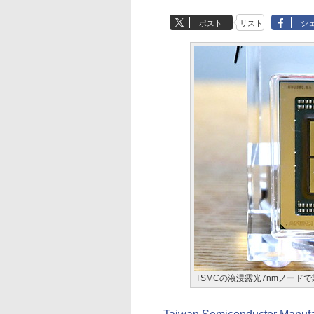
ポスト
リスト
シ
TSMCの液浸露光7nmノードで製造