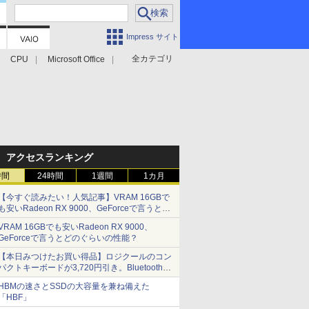
Impress サイト
全カテゴリ
CPU
Microsoft Office
アクセスランキング
時間
24時間
1週間
1カ月
【今すぐ読みたい！人気記事】VRAM 16GBで
も安いRadeon RX 9000、GeForceで言うとど
のぐらいの性能？ - PC Watch
VRAM 16GBでも安いRadeon RX 9000、
GeForceで言うとどのぐらいの性能？
【本日みつけたお買い得品】ロジクールのコン
パクトキーボードが3,720円引き。Bluetoothで3
台接続対応
HBMの速さとSSDの大容量を兼ね備えた
「HBF」