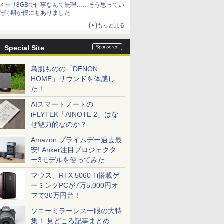
メモリ8GBで仕事なんて無理……そう思ってい
た時期が僕にもありました
もっと見る
Special Site
鳥肌ものの「DENON
HOME」サウンドを体感し
た！
AIスマートノートの
iFLYTEK「AINOTE 2」はな
ぜ魅力的なのか？
Amazon プライムデー過去最
安! Anker注目プロジェクタ
ー3モデルを使ってみた
マウス、RTX 5060 Ti搭載ゲ
ーミングPCが7万5,000円オ
フで30万円台！
ソニーミラーレス一眼の大特
集！ 見どころ記事まとめ