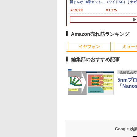
 AMD
EBOOK A5510 大
イント5倍★8/5〜
夏哉 ]
SFF G9 ワークステーション
GN286J4LN
色 ゲーミング モニタ
BOOK （講談社
Celeron B710 1.6GHz
Windows11 | デスクトップ |
ワイドカラー液晶ディ
習まんが 18巻セット／
ChromeOS 11.6型
ト!!】iiyama/イイヤ
（ワイドKC） [ ナ
GMKtec ミニpc
HS 6コア12ス
15.6型 テンキー 第
】モニター iiyama
第12世代 Core i5 12600 メモ
Windows11 卓越性能
ー 320Hz 白 Fast IPS
MOOK） [ 講談社 ]
Windows7世代のPC
一年保証 | 第7世代 | Core i5
スプレイ PTFWDE-
高井啓介
CPU Intel Celeron
フルHD対応21.5型
]
Intel Core i3 
,300
,930
4
￥99,800
￥39,589
￥21,880
￥2,200
￥3,500
￥9,980
￥4,050
￥19,800
￥5,980
￥6,500
￥1,375
￥66,248
Hz DDR5
代Core i5-10210U
Lite P1671HSC-
リ32GB SSD 2TB NVMe
第11世代Core i7-
0.5msMPRT 24.5イン
均一 BIOS表示可 ジャ
7400 3.0(～最大3.5)GHz |
22W / PTFBDE-22W ブ
N4020 メモリ 4GB
ProLite XUB2292HS
DDR4 64GBま
B Radeon
D256GB メモリ
J 15.6型 モバイルモ
NVIDIA T400 4GB GDDR6
1165G7 16GB 爆速
チ 24インチモニタ
ンクPC 送料無料
MEM:8GB | HDD:500GB |
ラック/ ホワイト色 ス
LPDDR4 SSD 32GB
B1 HDMI対応 スピ
SSD M.2 224
.2 2280
B Wi-
ー フル
Windows11 Pro 省スペース
NVMe式512GB-SSD
sRGB120% 320cd/m²
[95213]
DVDマルチ | Win11Pro64bit
ピーカー搭載 プリンス
eMMC 2021製 WebK
ー内蔵 綺麗な鮮明画
Windows11 Pr
8TB USB4
802.11ax)
1,920×1,080）IPS
デスクトップ 中古PC
カメラ 無線Wi-Fi6
液晶ディスプレイ
トン
カメラ付き 360度回
【中古】 送料無料
4.1GHz WIFI6
.5Gbps
etooth5.2 DVDス
USB Type-C Mini
Office付き Win11【中
Adaptive Sync対応
転可能 ACアダプタ
VESA対応 ミ
Amazon売れ筋ランキング
 mini pc
ーマルチ HDMI
MI カバースタンド
古ノートパソコン 中古
HDMI2.0×2 DP1.4×2 低
き 【中古品整備品】
面 高性能 みにpc
o 4K 3画面出
 Office
保証 国内サポート
パソコン 中古PC】送
ブルーライト ホワイト
エネ デスクト
イヤフォン
ミュー
ndows11 送料無料
料無料 あす楽対応 即
白 ブラック 黒
日発送（Windows10
Amzfast ケーブル付
編集部のおすすめ記事
も対応可能 Win10）
後藤弘茂のW
5nmプ
「Nano
Anker Soundcore
BRUCE WAYNE feat.
by Amazon 天然水
薬屋のひとりごと 17
Anker Soundcore
BRUCE WAYNE feat
【Amazon.co.jp限
異世界居酒屋「の
P40i オフホワイト
Flo Milli, ATL Jacob
ラベルレス 500ml
巻 (デジタル版ビッグ
P31i ブラック
Flo Milli, ATL Jacob
定】 い・ろ・は・す
ぶ」(22) (角川コミッ
[Explicit]
×24本 富士山の天然
ガンガンコミックス)
[Explicit]
2L PET ラベルレス
クス・エース)
￥7,990
￥5,990
水 バナジウム含有 水
×8本
￥250
￥1,380
￥770
￥250
￥1,112
￥832
Google
ミネラルウォーター
ペットボトル 静岡県