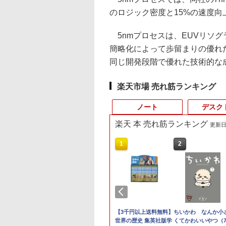
のロジック密度と15%の速度向
5nmプロセスは、EUVリソグ
簡略化によって歩留まりの優れ
同じ開発段階で優れた技術的な
楽天市場 売れ筋ランキング
ノート
デスク
楽天 本 売れ筋ランキング
更新日時
4
10
10
10
1
1
1
1
2
2
2
2
ポイント
ノートパソコン IR
ントリーでP10倍
界居酒屋「のぶ」
【エントリーでポイント10
中古 フルHD 13.3イン
【クーポン利用で実質
実写映画『ブルーロッ
【中古】 富士通
中古パソコン | Lenovo |
【中古良品】【安心保
【3千円以上送料無料】
R160-NEC
□◇〇【目が疲れに
ちいかわ なんか小
【エントリー
ャンス】
ラ顔認証 富士通
11 01:59まで】
2) 【電子書籍】[ 蝉
倍】 【Aランク 良品】HP Z2
チ NEC LAVIE
19,692円＋P2！】☆白
ク』公式PHOTO
LIFEBOOK A A561/D
ThinkCentre M710e Small |
証】Princeton 21.5型
世界の歴史 集英社版学
Chromebook Y2 1点
い ブルーライトカッ
くてかわいいやつ（
100％還元の