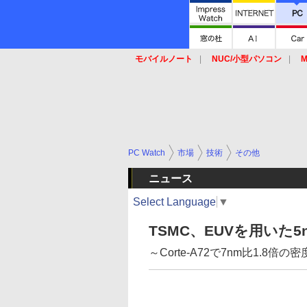
モバイルノート
NUC/小型パソコン
M
SSD
キーボード
マウス
PC Watch
市場
技術
その他
ニュース
Select Language
▼
TSMC、EUVを用いた
～Corte-A72で7nm比1.8倍