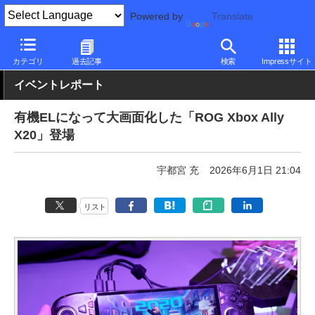
Powered by
Translate
PC Watch
イベント
COMPUTEX TAIPEI
2026
カテゴリ
過去記事
検索
Impressサイト
イベントレポート
有機ELになって大画面化した「ROG Xbox Ally
X20」登場
宇都宮 充
2026年6月1日 21:04
リスト