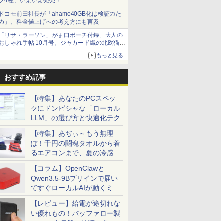
ツ4種、いよいよ発売！
ドコモ前田社長が「ahamo40GB化は検証のた
め」、料金値上げへの考え方にも言及
「リサ・ラーソン」がま口ポーチ付録、大人の
おしゃれ手帖 10月号。ジャカード織の北欧猫デ
ザイン
もっと見る
おすすめ記事
【特集】あなたのPCスペッ
クにドンピシャな「ローカル
LLM」の選び方と快適化テク
【特集】あぢぃ～もう無理
ぽ！千円の闘魂タオルから着
るエアコンまで、夏の冷感グ
ッズ一挙紹介
【コラム】OpenClawと
Qwen3.5-9Bプリインで届い
てすぐローカルAIが動くミニ
PC「SER9 Pro」
【レビュー】給電が途切れな
い優れもの！バッファロー製