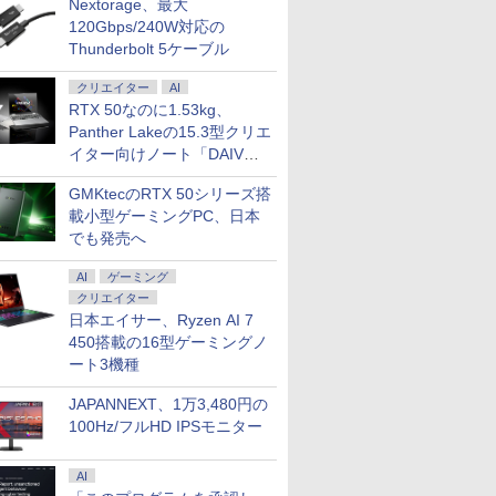
Nextorage、最大
120Gbps/240W対応の
Thunderbolt 5ケーブル
クリエイター
AI
RTX 50なのに1.53kg、
Panther Lakeの15.3型クリエ
イター向けノート「DAIV
Z5」
GMKtecのRTX 50シリーズ搭
載小型ゲーミングPC、日本
でも発売へ
AI
ゲーミング
クリエイター
日本エイサー、Ryzen AI 7
450搭載の16型ゲーミングノ
ート3機種
JAPANNEXT、1万3,480円の
100Hz/フルHD IPSモニター
AI