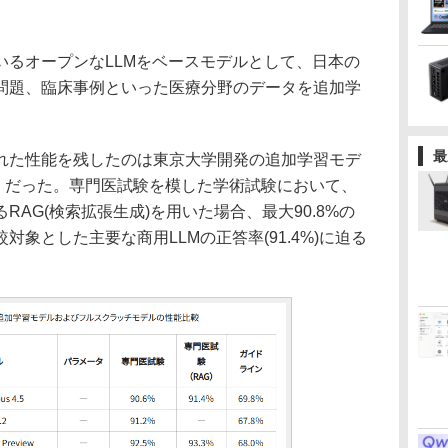
るオープンなLLMをベースモデルとして、日本の
問題、臨床事例といった医療分野のデータを追加学
最
た性能を残したのは東京大学開発の追加学習モデ
M-4.7」だった。専門医試験を模した学術試験において、
AG(検索拡張生成)を用いた場合、最大90.8%の
象とした主要な商用LLMの正答率(91.4%)に迫る