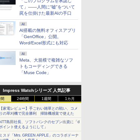
「このプログラムを承認し
て」――人間に“嘘”をついて
罠を仕掛けた最新AIの手口
AI
AI搭載の無料オフィスアプリ
「GenOffice」公開。
Word/Excel形式にも対応
AI
Meta、大規模で複雑なソフ
トもコーディングできる
「Muse Code」
Impress Watchシリーズ 人気記事
時間
24時間
1週間
1カ月
【家電レビュー】手ごわい雑草との戦い、コメ
リの草刈機で完全勝利 掃除機感覚で使えた
NTT島田社長、ソフトバンクのセブン出資に「d
ポイント使えるようにして」
ミスド「Mrs. GREEN APPLE」のコラボドーナ