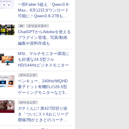
一部Fable 5超え「Qwen3.8-
Max」8月12日ダウンロード
可能に！Qwen3.8-27Bも順
次
AI
クリエイター
ChatGPTからAdobeを使える
プラグイン登場。写真/動画
編集や資料作成も
MSI、マルチモニター環境に
も好適な24.5型フル
HD/144Hzビジネスモニター
ゲーミング
ベンキュー、240Hz/WQHD
量子ドット有機ELの26.5型
ゲーミングモニターなど3機
種
ゲーミング
ガチくんに! 第427回切り抜
き「ついにスト6おじリーグ
開催/翔がときどのコーチ就
任など」