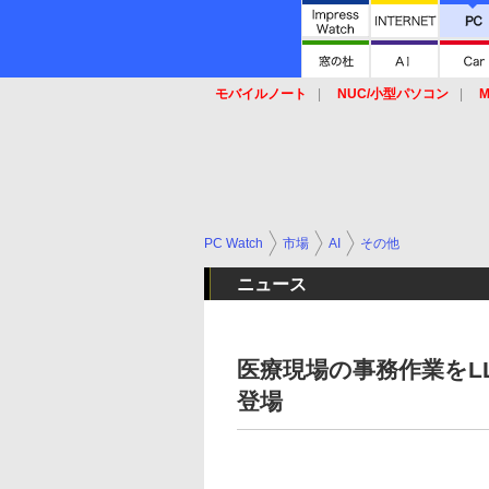
モバイルノート
NUC/小型パソコン
M
SSD
キーボード
マウス
PC Watch
市場
AI
その他
ニュース
医療現場の事務作業をL
登場