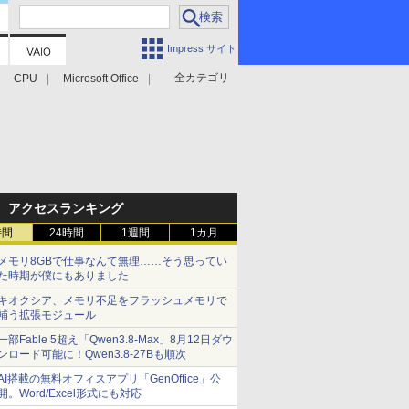
Impress サイト
全カテゴリ
CPU
Microsoft Office
アクセスランキング
時間
24時間
1週間
1カ月
メモリ8GBで仕事なんて無理……そう思ってい
た時期が僕にもありました
キオクシア、メモリ不足をフラッシュメモリで
補う拡張モジュール
一部Fable 5超え「Qwen3.8-Max」8月12日ダウ
ンロード可能に！Qwen3.8-27Bも順次
AI搭載の無料オフィスアプリ「GenOffice」公
開。Word/Excel形式にも対応