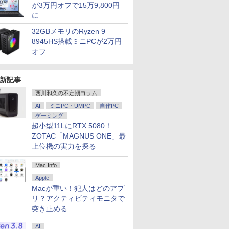
が3万円オフで15万9,800円
に
32GBメモリのRyzen 9
8945HS搭載ミニPCが2万円
オフ
新記事
西川和久の不定期コラム
AI
ミニPC・UMPC
自作PC
ゲーミング
超小型11LにRTX 5080！
ZOTAC「MAGNUS ONE」最
上位機の実力を探る
Mac Info
Apple
Macが重い！犯人はどのアプ
リ？アクティビティモニタで
突き止める
AI