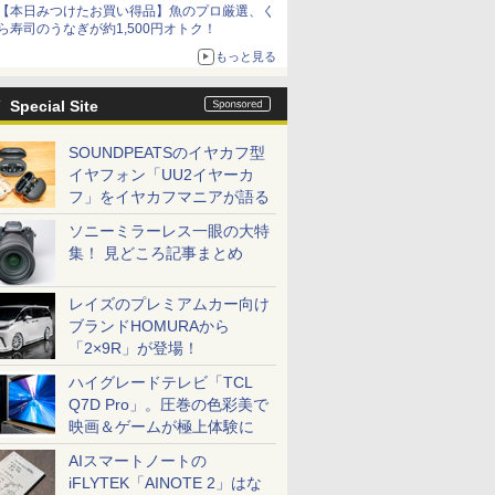
【本日みつけたお買い得品】魚のプロ厳選、く
ら寿司のうなぎが約1,500円オトク！
もっと見る
Special Site
SOUNDPEATSのイヤカフ型
イヤフォン「UU2イヤーカ
フ」をイヤカフマニアが語る
ソニーミラーレス一眼の大特
集！ 見どころ記事まとめ
レイズのプレミアムカー向け
ブランドHOMURAから
「2×9R」が登場！
ハイグレードテレビ「TCL
Q7D Pro」。圧巻の色彩美で
映画＆ゲームが極上体験に
AIスマートノートの
iFLYTEK「AINOTE 2」はな