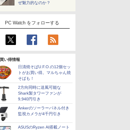
ぜ魅力的なのか？
PC Watch をフォローする
買い得情報
日清焼そばU.F.O.の12個セッ
トがお買い得。マルちゃん焼
そばも！
2方向同時に送風可能な
Shark製タワーファンが
9,940円引き
Ankerのソーラーパネル付き
監視カメラが4千円引き
ASUSのRyzen AI搭載ノート