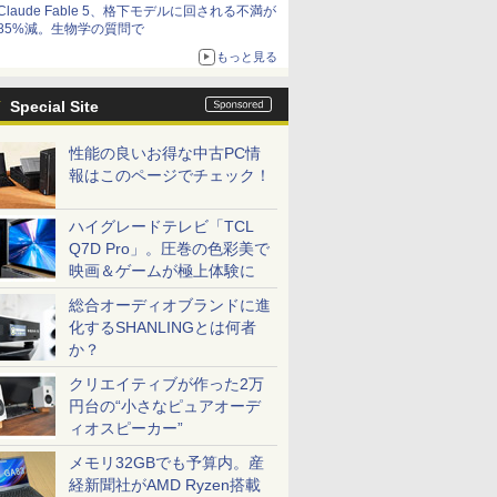
Claude Fable 5、格下モデルに回される不満が
85%減。生物学の質問で
もっと見る
Special Site
性能の良いお得な中古PC情
報はこのページでチェック！
ハイグレードテレビ「TCL
Q7D Pro」。圧巻の色彩美で
映画＆ゲームが極上体験に
総合オーディオブランドに進
化するSHANLINGとは何者
か？
クリエイティブが作った2万
円台の“小さなピュアオーデ
ィオスピーカー”
メモリ32GBでも予算内。産
経新聞社がAMD Ryzen搭載