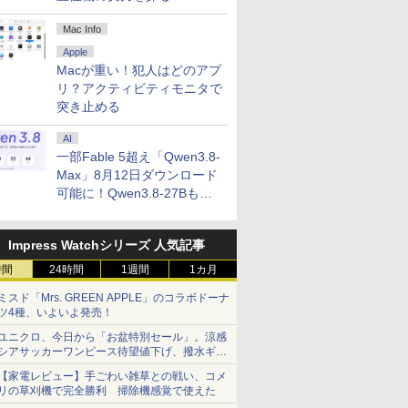
Mac Info
Apple
Macが重い！犯人はどのアプ
リ？アクティビティモニタで
突き止める
AI
一部Fable 5超え「Qwen3.8-
Max」8月12日ダウンロード
可能に！Qwen3.8-27Bも順
次
Impress Watchシリーズ 人気記事
時間
24時間
1週間
1カ月
ミスド「Mrs. GREEN APPLE」のコラボドーナ
ツ4種、いよいよ発売！
ユニクロ、今日から「お盆特別セール」。涼感
シアサッカーワンピース待望値下げ、撥水ギア
ショーツは1990円に
【家電レビュー】手ごわい雑草との戦い、コメ
リの草刈機で完全勝利 掃除機感覚で使えた