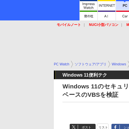
モバイルノート
NUC/小型パソコン
M
SSD
キーボード
マウス
PC Watch
ソフトウェア/アプリ
Windows
Windows 11便利テク
Windows 11のセ
ベースのVBSを検証
ポスト
リスト
シ