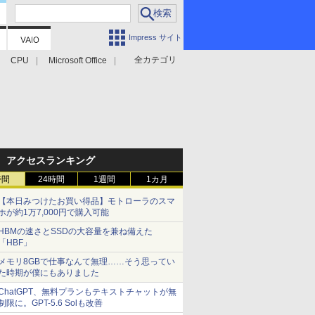
Impress サイト
全カテゴリ
CPU
Microsoft Office
アクセスランキング
時間
24時間
1週間
1カ月
【本日みつけたお買い得品】モトローラのスマ
ホが約1万7,000円で購入可能
HBMの速さとSSDの大容量を兼ね備えた
「HBF」
メモリ8GBで仕事なんて無理……そう思ってい
た時期が僕にもありました
ChatGPT、無料プランもテキストチャットが無
制限に。GPT-5.6 Solも改善