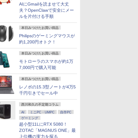
AIにGmailを読ませて大丈
夫？OpenClawで安全にメー
ルを片付ける手順
本日みつけたお買い得品
Philipsのゲーミングマウスが
約1,200円オトク！
本日みつけたお買い得品
モトローラのスマホが約1万
7,000円で購入可能
本日みつけたお買い得品
レノボの15.3型ノートが4万5
千円引きでセール中
西川和久の不定期コラム
AI
ミニPC・UMPC
自作PC
ゲーミング
超小型11LにRTX 5080！
ZOTAC「MAGNUS ONE」最
上位機の実力を探る