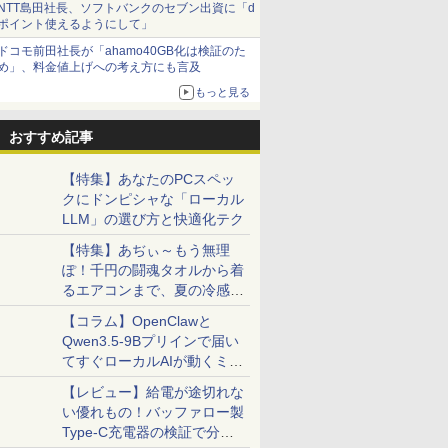
NTT島田社長、ソフトバンクのセブン出資に「d
ポイント使えるようにして」
ドコモ前田社長が「ahamo40GB化は検証のた
め」、料金値上げへの考え方にも言及
もっと見る
おすすめ記事
【特集】あなたのPCスペッ
クにドンピシャな「ローカル
LLM」の選び方と快適化テク
【特集】あぢぃ～もう無理
ぽ！千円の闘魂タオルから着
るエアコンまで、夏の冷感グ
ッズ一挙紹介
【コラム】OpenClawと
Qwen3.5-9Bプリインで届い
てすぐローカルAIが動くミニ
PC「SER9 Pro」
【レビュー】給電が途切れな
い優れもの！バッファロー製
Type-C充電器の検証で分か