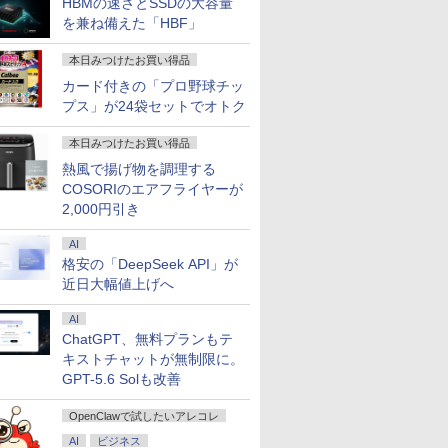
HBMの速さとSSDの大容量
を兼ね備えた「HBF」
本日みつけたお買い得品
カード付きの「プロ野球チッ
プス」が24袋セットでオトク
本日みつけたお買い得品
熱風で揚げ物を調理する
COSORIのエアフライヤーが
2,000円引き
AI
格安の「DeepSeek API」が
近日大幅値上げへ
AI
ChatGPT、無料プランもテ
キストチャットが無制限に。
GPT-5.6 Solも改善
OpenClawで試したいアレコレ
AI
ビジネス