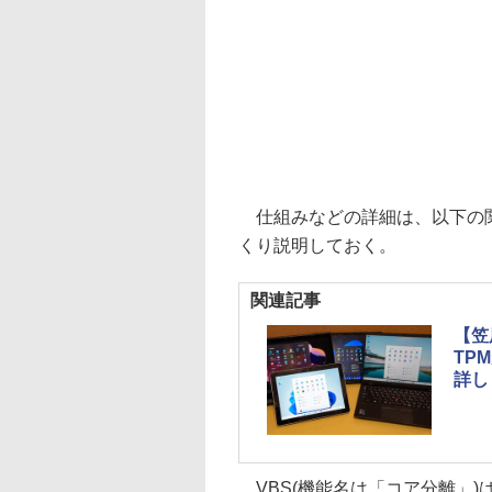
仕組みなどの詳細は、以下の関
くり説明しておく。
関連記事
【笠
TP
詳し
VBS(機能名は「コア分離」)