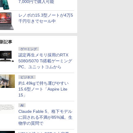
7,000円で購入可能
レノボの15.3型ノートが4万5
千円引きでセール中
新記事
ゲーミング
認定再生メモリ採用のRTX
5080/5070 Ti搭載ゲーミング
PC、ユニットコムから
ビジネス
約1.49kgで持ち運びやすい
15.6型ノート「Aspire Lite
15」
AI
Claude Fable 5、格下モデル
に回される不満が85%減。生
物学の質問で