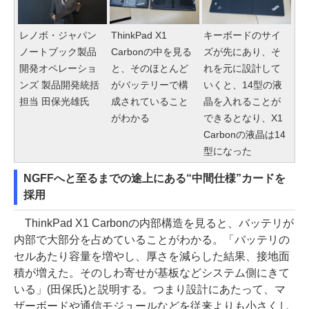
レノボ・ジャパン
ThinkPad X1
キーボードのサイ
ノートブック製品
Carbonの中を見る
ズが先にあり、そ
開発オペレーショ
と、そのほとんど
れを元に設計して
ンズ 製品開発統括
がバッテリーで構
いくと、14型の液
担当 田保光雄氏
成されていること
晶を入れることが
がわかる
できるとなり、X1
Carbonの液晶は14
型になった
NGFFへと至るまでの途上にある“中間仕様”カードを
採用
ThinkPad X1 Carbonの内部構造を見ると、バッテリが
内部で大部分を占めていることがわかる。「バッテリの
セルあたり容量を増やし、厚さを減らした結果、接地面
積が増えた。そのしわ寄せが基板などシステム側にきて
いる」(田保氏)と説明する。つまり設計にあたって、マ
ザーボードや通信モジュールなどを従来よりも小さくし