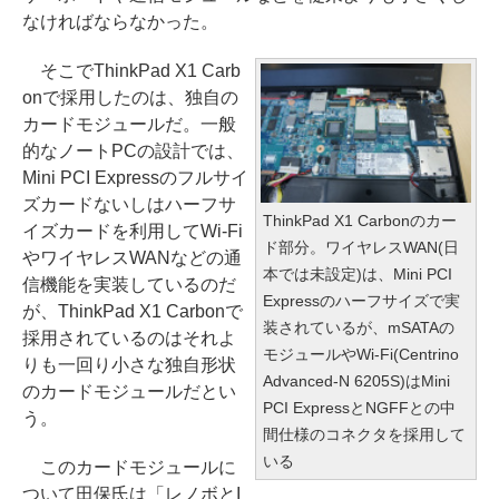
なければならなかった。
そこでThinkPad X1 Carb
onで採用したのは、独自の
カードモジュールだ。一般
的なノートPCの設計では、
Mini PCI Expressのフルサイ
ズカードないしはハーフサ
ThinkPad X1 Carbonのカー
イズカードを利用してWi-Fi
ド部分。ワイヤレスWAN(日
やワイヤレスWANなどの通
本では未設定)は、Mini PCI
信機能を実装しているのだ
Expressのハーフサイズで実
が、ThinkPad X1 Carbonで
装されているが、mSATAの
採用されているのはそれよ
モジュールやWi-Fi(Centrino
りも一回り小さな独自形状
Advanced-N 6205S)はMini
のカードモジュールだとい
PCI ExpressとNGFFとの中
う。
間仕様のコネクタを採用して
いる
このカードモジュールに
ついて田保氏は「レノボとI