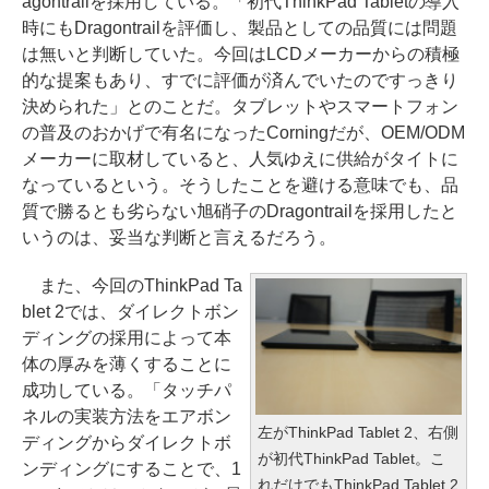
agontrailを採用している。「初代ThinkPad Tabletの導入
時にもDragontrailを評価し、製品としての品質には問題
は無いと判断していた。今回はLCDメーカーからの積極
的な提案もあり、すでに評価が済んでいたのですっきり
決められた」とのことだ。タブレットやスマートフォン
の普及のおかげで有名になったCorningだが、OEM/ODM
メーカーに取材していると、人気ゆえに供給がタイトに
なっているという。そうしたことを避ける意味でも、品
質で勝るとも劣らない旭硝子のDragontrailを採用したと
いうのは、妥当な判断と言えるだろう。
また、今回のThinkPad Ta
blet 2では、ダイレクトボン
ディングの採用によって本
体の厚みを薄くすることに
成功している。「タッチパ
ネルの実装方法をエアボン
左がThinkPad Tablet 2、右側
ディングからダイレクトボ
が初代ThinkPad Tablet。こ
ンディングにすることで、1
れだけでもThinkPad Tablet 2