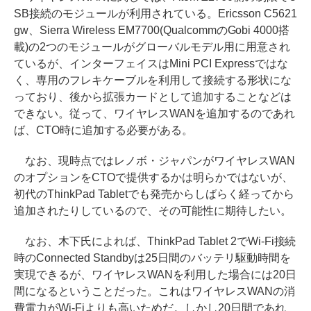
SB接続のモジュールが利用されている。Ericsson C5621
gw、Sierra Wireless EM7700(QualcommのGobi 4000搭
載)の2つのモジュールがグローバルモデル用に用意され
ているが、インターフェイスはMini PCI Expressではな
く、専用のフレキケーブルを利用して接続する形状にな
っており、後から拡張カードとして追加することなどは
できない。従って、ワイヤレスWANを追加するのであれ
ば、CTO時に追加する必要がある。
なお、現時点ではレノボ・ジャパンがワイヤレスWAN
のオプションをCTOで提供するかは明らかではないが、
初代のThinkPad Tabletでも発売からしばらく経ってから
追加されたりしているので、その可能性に期待したい。
なお、木下氏によれば、ThinkPad Tablet 2でWi-Fi接続
時のConnected Standbyは25日間のバッテリ駆動時間を
実現できるが、ワイヤレスWANを利用した場合には20日
間になるということだった。これはワイヤレスWANの消
費電力がWi-Fiよりも高いためだ。しかし20日間であれ