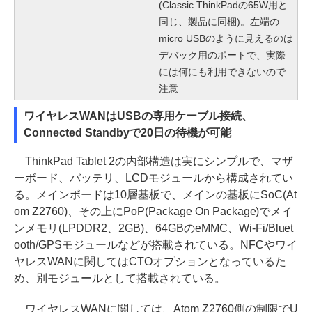
(Classic ThinkPadの65W用と
同じ、製品に同梱)。左端の
micro USBのように見えるのは
デバック用のポートで、実際
には何にも利用できないので
注意
ワイヤレスWANはUSBの専用ケーブル接続、
Connected Standbyで20日の待機が可能
ThinkPad Tablet 2の内部構造は実にシンプルで、マザ
ーボード、バッテリ、LCDモジュールから構成されてい
る。メインボードは10層基板で、メインの基板にSoC(At
om Z2760)、その上にPoP(Package On Package)でメイ
ンメモリ(LPDDR2、2GB)、64GBのeMMC、Wi-Fi/Bluet
ooth/GPSモジュールなどが搭載されている。NFCやワイ
ヤレスWANに関してはCTOオプションとなっているた
め、別モジュールとして搭載されている。
ワイヤレスWANに関しては、Atom Z2760側の制限でU