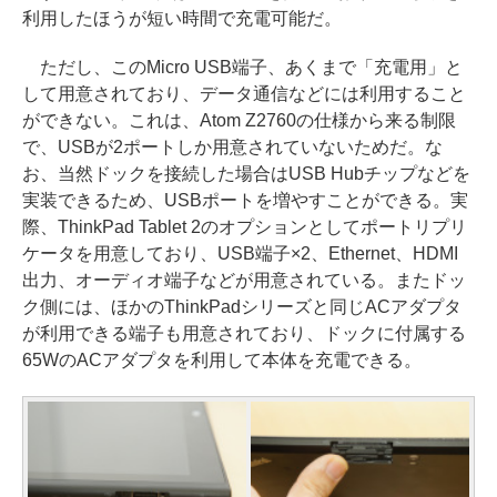
利用したほうが短い時間で充電可能だ。
ただし、このMicro USB端子、あくまで「充電用」と
して用意されており、データ通信などには利用すること
ができない。これは、Atom Z2760の仕様から来る制限
で、USBが2ポートしか用意されていないためだ。な
お、当然ドックを接続した場合はUSB Hubチップなどを
実装できるため、USBポートを増やすことができる。実
際、ThinkPad Tablet 2のオプションとしてポートリプリ
ケータを用意しており、USB端子×2、Ethernet、HDMI
出力、オーディオ端子などが用意されている。またドッ
ク側には、ほかのThinkPadシリーズと同じACアダプタ
が利用できる端子も用意されており、ドックに付属する
65WのACアダプタを利用して本体を充電できる。