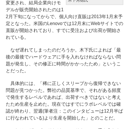
木下秀徳氏
変更され、結局企業向けモ
デルが販売開始されたのは1
2月下旬になってからで、個人向け直販は2013年1月末予
定となった。米国のLenovoでは12月末にWebサイトでの
直販が開始されており、すでに受注および出荷が開始さ
れている。
なぜ遅れてしまったのだろうか。木下氏によれば「最
後の最後でハードウェアに手を入れなければならない問
題が発生し、その修正に時間がかかったため」というこ
とだった。
具体的には、「稀に正しくスリープから復帰できない
問題が見つかった。弊社の品質基準で、それがある頻度
で発生するレベルであれば、出荷すべきではないと考え
たため生産を止めた。現在ではすでにラボレベルでは確
認が終わり、翌週(筆者注：このインタビューは12月半ば
に行なわれている)より生産を開始した」とのことだ。