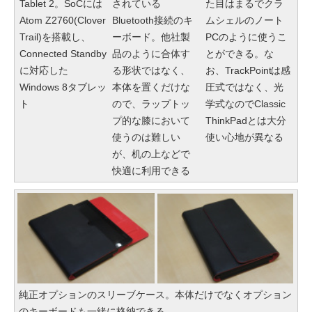
Tablet 2。SoCには
されている
た目はまるでクラ
Atom Z2760(Clover
Bluetooth接続のキ
ムシェルのノート
Trail)を搭載し、
ーボード。他社製
PCのように使うこ
Connected Standby
品のように合体す
とができる。な
に対応した
る形状ではなく、
お、TrackPointは感
Windows 8タブレッ
本体を置くだけな
圧式ではなく、光
ト
ので、ラップトッ
学式なのでClassic
プ的な膝において
ThinkPadとは大分
使うのは難しい
使い心地が異なる
が、机の上などで
快適に利用できる
純正オプションのスリーブケース。本体だけでなくオプション
のキーボードも一緒に格納できる