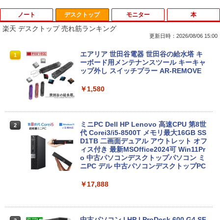
ノート
デスクトップ
モニター
本
楽天 デスクトップ 売れ筋ランキング
更新日時：2026/08/06 15:00
中古パソコン | Dell | Latitude 3500 | Wi
エアリア 世田谷電器 世田谷の給水塔 キ
1
1
ndows11 | ノートPC | 一年保証 | 第8世
ーボード用メンテナンスツール キーキャ
代 | Core i5-8265U 1.6(〜最大3.9)GHz |
ップ外し スイッチプラー AR-REMOVE
MEM:8GB | SSD:256GB(新品) | 光学ド
ライブ非搭載 | 無線LAN:あり | Webカメ
￥1,580
ラ内蔵 | フルHD | テンキー | Win11Pro6
4Bit | ACアダプター付属
￥25,980
ミニPC Dell HP Lenovo 高速CPU 第8世
2
代 Corei3/i5-8500T メモリ最大16GB SS
D1TB 二画面デュアル アウトレット オフ
ィス付き 最新MSOffice2024可 Win11Pr
【最新Office2024】中古ノート Lenovo
o 中古パソコンデスクトップパソコン ミ
2
ThinkPad L580 第8世代Core i5 大画面
ニPC デル 中古パソコンデスクトップPC
15.6インチ液晶 メモリ8GB/16GB 新品S
SD 1TB テンキー付き Webカメラ内蔵 U
￥17,888
SB 3.0 無線LAN搭載 office付き Windo
ws11搭載 ノートPC パソコン ノート 中
古パソコン 中古PC オフィス 中古
中古パソコン | HP | ProDesk 600 G4 SF