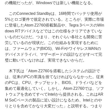
の機能だったが、Windowsでは新しい機能となる。
このConnected Standbyは、16時間でバッテリ使用が
5%とロゴ要件で規定されている。ところが、実際に市場
に登場したAtom Z2760搭載製品や、Tegra 3ベースのWin
dows RTデバイスなどではこの仕様をクリアできていな
いものだらけだ。つまり、それぐらい各社とも開発に苦
労しているのが現状だ。この仕組みを実現するために
は、ファームウェア(BIOS)、Wi-FiやワイヤレスWANの
デバイスドライバ、マザーボードの設計などがすべて完
璧に動いていなければ、実現できないからだ。
木下氏は「Atom Z2760を搭載したシステムの設計で
は、従来のPCの常識を捨てなければならなかった。従来
のPCは、CPU、チップセット、BIOS、ドライバなどを
集めて最適化していく。しかし、Atom Z2760では、ソフ
トウェアを含めてすべてIntelから提供される。これはAR
M SoCベースの製品に近い設計になるため、Intelとのや
りとりを含めてかなり大変だった」と説明する。つまり