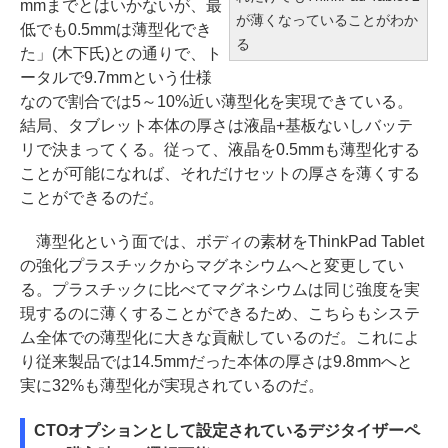
mmまでとはいかないが、最
が薄くなっていることがわか
低でも0.5mmは薄型化でき
る
た」(木下氏)との通りで、ト
ータルで9.7mmという仕様
なので割合では5～10%近い薄型化を実現できている。
結局、タブレット本体の厚さは液晶+基板ないしバッテ
リで決まってくる。従って、液晶を0.5mmも薄型化する
ことが可能になれば、それだけセットの厚さを薄くする
ことができるのだ。
薄型化という面では、ボディの素材をThinkPad Tablet
の強化プラスチックからマグネシウムへと変更してい
る。プラスチックに比べてマグネシウムは同じ強度を実
現するのに薄くすることができるため、こちらもシステ
ム全体での薄型化に大きな貢献しているのだ。これによ
り従来製品では14.5mmだった本体の厚さは9.8mmへと
実に32%も薄型化が実現されているのだ。
CTOオプションとして設定されているデジタイザーペ