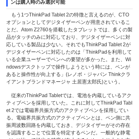
ンは購入時のみ選択可能
もう1つThinkPad Tablet 2の特徴と言えるのが、CTO
オプションとしてデジタイザーペンが用意されているこ
とだ。Atom Z2760を搭載したタブレットでは、多くの製
品がタッチのみに対応しており、デジタイザーペンに対
応している製品は少ない。それでもThinkPad Tablet 2が
デジタイザーペンに対応したのは「ThinkPadを利用して
いる企業ユーザーでペンへの要望が多かった。また、Wi
ndowsデスクトップで操作しようという時には、ペンが
あると操作性が向上する」(レノボ・ジャパン Thinkクラ
イアントブランドマネージャ 土居憲太郎氏)という。
従来のThinkPad Tabletでは、電池を内蔵しているアク
ティブペンを採用していた。これに対してThinkPad Tabl
et 2では電磁界共振方式のアクティブペンを採用してい
る。電磁界共振方式のアクティブペンとは、ペン側に共
振周波数回路を内蔵しておき、デジタイザーがその存在
を認識することで位置を特定するペンだ。一般的な静電