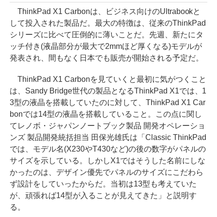
ThinkPad X1 Carbonは、ビジネス向けのUltrabookと
して投入された製品だ。最大の特徴は、従来のThinkPad
シリーズに比べて圧倒的に薄いことだ。先週、新たにタ
ッチ付き(液晶部分が最大で2mmほど厚くなる)モデルが
発表され、間もなく日本でも販売が開始される予定だ。
ThinkPad X1 Carbonを見ていくと最初に気がつくこと
は、Sandy Bridge世代の製品となるThinkPad X1では、1
3型の液晶を搭載していたのに対して、ThinkPad X1 Car
bonでは14型の液晶を搭載していること。この点に関し
てレノボ・ジャパンノートブック製品 開発オペレーショ
ンズ 製品開発統括担当 田保光雄氏は「Classic ThinkPad
では、モデル名(X230やT430など)の後の数字がパネルの
サイズを示している。しかしX1ではそうした名前にしな
かったのは、デザイン優先でパネルのサイズにこだわら
ず設計をしていったからだ。当初は13型も考えていた
が、頑張れば14型が入ることが見えてきた」と説明す
る。