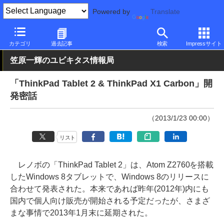
Powered by
Translate
PC Watch
パソコン/タブレット/スマートフォン
ノートパソコン
カテゴリ
過去記事
検索
Impressサイト
笠原一輝のユビキタス情報局
「ThinkPad Tablet 2 & ThinkPad X1 Carbon」開
発密話
（2013/1/23 00:00）
リスト
レノボの「ThinkPad Tablet 2」は、Atom Z2760を搭載
したWindows 8タブレットで、Windows 8のリリースに
合わせて発表された。本来であれば昨年(2012年)内にも
国内で個人向け販売が開始される予定だったが、さまざ
まな事情で2013年1月末に延期された。