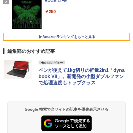
BUGS LIFE
￥1,964
施設基準パーフェクトブック 2026年度
5
【公式限定2年保証】モニター 21.5イン
4
￥250
版 [ 一般社団法人日本施設基準管理士協
FUJITSU/富士通 ESPRIMO G6012/MX
チ フルhd 高画質 100Hz VA ノングレア
4
会 ]
レビュー投稿 5年保証｜MS Office 2024
【第12世代 Intel Core i5-12500T/16GB
非光沢 スピーカー内蔵 3年保証 ディスプ
Xiaomi シャオミ REDMI Buds 8 Lite ワイヤ
4
H&B 搭載｜中古ノートパソコン Windo
(DDR4)/M.2 SSD256GB/無線LAN/Win11
レイ パソコンモニター PCモニター フル
レスイヤホン Bluetooth 5.4 ノイズキャンセ
￥22,000
ws11 Office付｜テンキー DVD 搭載｜C
Pro-64bit】中古/送料無料 ※沖縄、離島
ハイビジョン 21インチ 液晶モニター ア
リング ANC 36時間再生
ore i5 第7世代 メモリ 8GB SSD 256GB
を除く
イリスオーヤマ DT-JF * 安心延長保証対
Amazonランキングをもっと見る
｜店長厳選 Lenovo ThinkPad 15.6型 Bl
象
￥2,980
uetooth Wi-Fi 無線｜中古 パソコン 中古
￥55,000
PC Word Excel
編集部のおすすめ記事
￥9,999
【Amazon.co.jp限定】 い・ろ・は・す 2L P
薬屋のひとりごと 17巻 (デジタル版ビッグガ
￥29,800
Hothotレビュー
ET ラベルレス ×8本
ンガンコミックス)
【全品最大2500円OFFクーポン】【新品
5
ペンが使えて1kg切りの軽量2in1「dyna
マウス＋新品キーボード付】Core i7 第8
グリーンハウス 7型ワイド液晶 電子POP
5
book V8」。新開発の小型ダブルファン
￥1,112
￥770
世代 Dell OptiPlex 3060/3070 SFF 22イ
取付金具付き ホワイト GH-EP7F-WH [G
で処理速度もトップクラス
＼11日まで限定価格／ノートパソコン 新
ンチ液晶セッ Office付き Windows11 メ
HEP7FWH]
5
品 福袋 6点セット Intel Pentium GOLD
モリ8GB/16GB/32GB SSD256GB/512G
6500Y メモリ8GB SSD256GB Windows
B/ 1TB DisplayPort 2画面同時出力 WIFI
￥10,970
11 WPS Office付き 初期設定済み 14イン
子機付 USB3.0中古デスクトップパソコ
by Amazon 天然水 ラベルレス 500ml ×24本
異世界居酒屋「のぶ」(22) (角川コミックス・
チ フルHD ノートPC 初心者 学生 在宅ワ
ン
富士山の天然水 バナジウム含有 水 ミネラル
エース)
ーク テンキー Wi-Fi Bluetooth HDMI 軽
ウォーター ペットボトル 静岡県産 500ミリリ
Google 検索で当サイトの記事を優先表示させる
量 持ち運び 安い
ットル (Smart Basic)
￥54,999
￥832
￥29,999
￥1,380