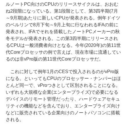
ルノートPC向けのCPUのリリースサイクルは、おおむ
ね2段階になっている。第1段階として、第3四半期(7月
～9月期)あたりに新しいCPUが発表される。例年ドイツ
のベルリンで8月下旬～9月上旬に行なわれるIFAの前に
発表され、IFAでそれを搭載したノートPCメーカーの秋
冬モデルが発表される。この第3四半期にリリースされ
るCPUは一般消費者向けとなる。今年(2020年)の第11世
代Coreプロセッサの例で言えば、現在市場に流通してい
るのは非vPro版の第11世代Coreプロセッサだ。
これに対して例年1月のCESで投入されるのがvPro版
になる。といってもCPUのプロセッサー・ナンバーはほ
とんど同一で、vProつきとして区別されることになる。
いずれも大規模な企業(エンタープライズ)で必要になる
デバイスのリモート管理だったり、ハードウェアセキュ
リティの機能などを含んでおり、エンタープライズ向け
などに販売されている企業向けのノートパソコンに搭載
される。