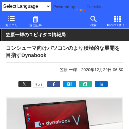
Powered by
Translate
PC Watch
パソコン/タブレット/スマートフォン
モバイルノート
カテゴリ
過去記事
検索
Impressサイト
笠原一輝のユビキタス情報局
コンシューマ向けパソコンのより積極的な展開を
目指すDynabook
笠原 一輝
2020年12月29日 06:50
リスト