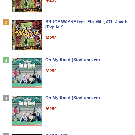
￥250
￥9,250
￥16,500
￥29,800
世界の新富裕層はなぜ「オルカン・S＆P
2
500」を買わないのか 20代で純資産4億
円をつくった超レバレッジ投資の極意 [
Anker Soundcore P31i ブラック
BRUCE WAYNE feat. Flo Milli, ATL Jacob
＼500円OFFクーポンあり！／ モバイル
宮脇 さき ]
2
[Explicit]
良品 15.6インチ HP Notebook 250G7 W
【エントリーでポイント100％還元チャ
モニター 15.6インチ 1080PフルHD ディ
2
2
￥5,990
indows11 超高性能 第10世代Core i5-10
ンス】GMKtec G10 ミニPC【AMD Ryz
スプレイ VESA対応 コスパ デュアルモニ
￥1,980
￥250
35G1 8GB 爆速NVMe式256GB-SSD カ
en 5 3500U DDR4 16GB 512GB/256GB/
ター サブモニター ゲーミングモニター
メラ 無線 Office付き Win11【中古ノー
1T SSD】4C/8T 3.7GHz 64GB 16T拡張
ポータブルモニター 外付けモニター リモ
トパソコン 中古パソコン 中古PC】送料
Windows11 Pro 8K/4K 3画面出力 LAN *
ートワーク IPS mini pc ミニPC 多デバ
無料 あす楽対応 即日発送（Windows10
2 WiFi5 Bluetooth5.0 Nucbox みにpc
イス対応 ブラック
コレクション・台湾のモダニズム（第6
3
も対応可能 Win10）
Ryzen 5 N95/N97/N100/4300U/N150よ
Anker Soundcore Liberty 5 ミッドナイトブ
On My Road (Stadium ver.)
巻） 衛生と病院 [ 鈴木哲造 ]
り高性能
ラック
￥9,480
￥29,689
￥250
￥19,800
￥61,999
￥14,990
★Gigastone モニター 21.45インチ ディ
3
良品 15.6インチ HP Notebook 250G7 W
スプレイ PCモニター VESA モニタ ノン
3
indows11 超高性能 第10世代Core i5-10
MINISFORUM｜ミニスフォーラム 超小
グレア フルHD 75Hz ブルーライト軽減
【2026年アップグレード版】AOKIMI ワイヤ
On My Road (Stadium ver.)
3
和山やま作品4冊セット 小冊子＆アクリ
4
35G1 8GB 爆速NVMe式256GB-SSD カ
型 デスクトップパソコン LN150W(Wind
パネル 178度 広角 高解像度目に優しいフ
レスイヤホン bluetooth イヤホン V12 小型
ルスタンド付き特装版 （ビームコミック
メラ 無線 Office付き Win11【中古ノー
ows 11 Pro/Intel Processor N150/メモ
リッカーフリー (PS5確認済み/HDMI/VG
軽量 ブルートゥースHi-Fi 最大36時間再生 ぶ
￥250
ス） [ 和山 やま ]
トパソコン 中古パソコン 中古PC】送料
リ 8GB/SSD 256GB/VESA) ミニPC LN1
A/3年保証)
るーとゅーす コードレス ENCノイズキャン
無料 あす楽対応 即日発送（Windows10
50W-8/256-W11Pro(N150)
セリング 自動ペアリング Type-C充電 マイク
￥11,000
も対応可能 Win10）
付き 防水 タッチ式音量調整 スポーツ/通勤/通
￥9,980
学/WEB会議(ホワイト)
￥49,800
￥29,689