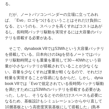
る。
だが、ノートパソコンベンダーの立場に立ってみれ
ば、「Evo」ロゴをつけるということはそれだけ負担に
なる。というのも、スペックを高くすればコストはあが
るし、長時間バッテリ駆動を実現するには大容量のバッ
テリを搭載する必要がある。
そこで、dynabook V8では53Whという大容量バッテリ
を搭載している。日本向けの1kgを切るノートではバッ
テリ駆動時間よりも重量を重視して30～40Whという容
量が小さなバッテリが搭載されていることが少なくな
い。容量を少なくすれば重量が軽くなるので、それだけ
軽量を実現することが容易になるからだ。しかし、dyna
book V8では「Evoで規定されている長時間バッテリ駆動
を満たすためには53Whのバッテリを搭載する必要があ
った。しかし、そうなるとその分だけスペースも必要に
なるため、基板設計もシミュレーションからやり直して
10層基板という高密度実装基板にして搭載した」(島本