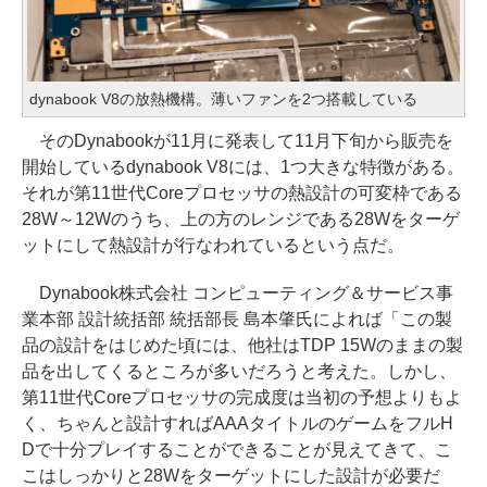
dynabook V8の放熱機構。薄いファンを2つ搭載している
そのDynabookが11月に発表して11月下旬から販売を
開始しているdynabook V8には、1つ大きな特徴がある。
それが第11世代Coreプロセッサの熱設計の可変枠である
28W～12Wのうち、上の方のレンジである28Wをターゲ
ットにして熱設計が行なわれているという点だ。
Dynabook株式会社 コンピューティング＆サービス事
業本部 設計統括部 統括部長 島本肇氏によれば「この製
品の設計をはじめた頃には、他社はTDP 15Wのままの製
品を出してくるところが多いだろうと考えた。しかし、
第11世代Coreプロセッサの完成度は当初の予想よりもよ
く、ちゃんと設計すればAAAタイトルのゲームをフルH
Dで十分プレイすることができることが見えてきて、こ
こはしっかりと28Wをターゲットにした設計が必要だ