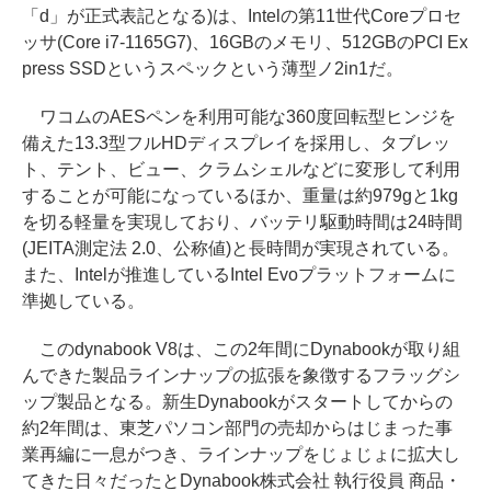
「d」が正式表記となる)は、Intelの第11世代Coreプロセ
ッサ(Core i7-1165G7)、16GBのメモリ、512GBのPCI Ex
press SSDというスペックという薄型ノ2in1だ。
ワコムのAESペンを利用可能な360度回転型ヒンジを
備えた13.3型フルHDディスプレイを採用し、タブレッ
ト、テント、ビュー、クラムシェルなどに変形して利用
することが可能になっているほか、重量は約979gと1kg
を切る軽量を実現しており、バッテリ駆動時間は24時間
(JEITA測定法 2.0、公称値)と長時間が実現されている。
また、Intelが推進しているIntel Evoプラットフォームに
準拠している。
このdynabook V8は、この2年間にDynabookが取り組
んできた製品ラインナップの拡張を象徴するフラッグシ
ップ製品となる。新生Dynabookがスタートしてからの
約2年間は、東芝パソコン部門の売却からはじまった事
業再編に一息がつき、ラインナップをじょじょに拡大し
てきた日々だったとDynabook株式会社 執行役員 商品・