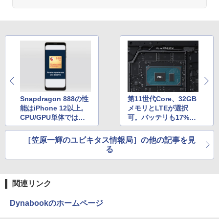
ONE PIECE モノクロ版 115 (ジャンプコミッ
クスDIGITAL)
by Amazon 天然水ラベルレス 2L×9本
￥594
￥1,117
HUNTER×HUNTER モノクロ版 39 (ジャンプ
コミックスDIGITAL)
by Amazon 炭酸水 ラベルレス 500ml ×24本
強炭酸水 ペットボトル 500ミリリットル (Sm
art Basic)
￥572
Snapdragon 888の性
第11世代Core、32GB
能はiPhone 12以上。
メモリとLTEが選択
￥1,625
CPU/GPU単体では負
可。バッテリも17%増
けるが総合性能で上回
えたSurface Pro 7+。
スーパーの裏でヤニ吸うふたり 9巻 (デジタル
る結果に
ただし販路は法人か教
版ビッグガンガンコミックス)
コカ・コーラ やかんの麦茶 from 爽健美茶 ラ
［笠原一輝のユビキタス情報局］の他の記事を見
育向け
ベルレス 650mlPET×24本
る
￥810
￥2,009
関連リンク
Dynabookのホームページ