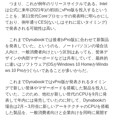
つまり、これが例年のリリースサイクルである。Intel
は公式に来年(2021年)の初頭にvPro版を投入するという
ことを、第11世代Coreプロセッサの発表時に明らかにし
ており、例年通りCES(ないしはそれに近いタイミング)
で発表される可能性は高い。
これまでDynabookでは後者(vPro版)に合わせて新製品
を発表していた。というのも、ノートパソコンの場合法
人向け、一般消費者向けという区別はあっても、筐体デ
ザインや内部マザーボードなどは共有していて、最終的
に違いはソフトウェア(OSがWindows 10 HomeかWindo
ws 10 Proか)ぐらいであることが多いからだ。
これまでDynabookではvPro版が発表されるタイミン
グで新しい筐体やマザーボードを搭載した製品を投入し
ていた。このため、他社が新しい世代のCPUを9月に発
表して年内には発売していたのに対して、Dynabookの
場合は2月～3月頃に新しいアーキテクチャのCPUを搭載
した製品を、一般消費者向けと企業向けを同時に展開す