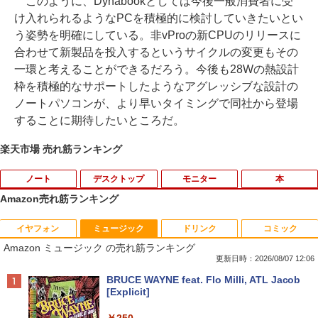
このように、Dynabookとしては今後一般消費者に受
け入れられるようなPCを積極的に検討していきたいとい
う姿勢を明確にしている。非vProの新CPUのリリースに
合わせて新製品を投入するというサイクルの変更もその
一環と考えることができるだろう。今後も28Wの熱設計
枠を積極的なサポートしたようなアグレッシブな設計の
ノートパソコンが、より早いタイミングで同社から登場
することに期待したいところだ。
楽天市場 売れ筋ランキング
ノート
デスクトップ
モニター
本
Amazon売れ筋ランキング
イヤフォン
ミュージック
ドリンク
コミック
ノートパソコン 極軽量約965g 富士通 LI
超得10％OFF｜買い替えならこれ!! Micr
Yoothi 互換品 液晶 15.6インチ NV156F
獣医腫瘍学テキスト 第2版[本/雑誌] / 日
1
1
1
1
Amazon ミュージック の売れ筋ランキング
FEBOOK U748 14インチ 高性能第7世代
osoft office付き デスクトップパソコン
HM-N41 NV156FHM-N42 NV156FHM-N
本獣医がん学会/著 日本獣医がん学会獣医
Core i5-7300U カメラ内蔵 メモリ最大16
中古デスクトップ 第8世代 メモリ8GB S
43 NV156FHM-N46 NV156FHM-N47 NV
腫瘍科認定医認定委員会/監修
更新日時：2026/08/07 12:06
GB SSD1TB 薄い軽い FHD液晶 type-C
SD256GB HDD500GB Windows11 セッ
156FHM-N49 対応 FullHD 1920x1080 I
Anker Soundcore P40i オフホワイト
BRUCE WAYNE feat. Flo Milli, ATL Jacob
WIFI Bluetooth Office付き 5GWIFI Blu
ト購入可能 単品 NEC デスクトップ PC
PS LED LCD 液晶ディスプレイ 修理交換
￥19,800
[Explicit]
etooth最新MicrosoftOffice2024可 Win
パソコン 中古 おすすめ デスクトップパ
用液晶パネル
￥7,990
dows11 中古ノートパソコン
ソコン マイクロソフトオフィス 2019 PC