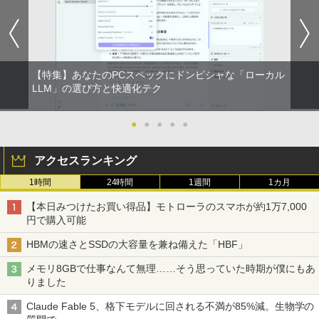
【特集】あなたのPCスペックにドンピシャな「ローカル
LLM」の選び方と快適化テク
●
●
●
●
●
アクセスランキング
1時間
24時間
1週間
1カ月
【本日みつけたお買い得品】モトローラのスマホが約1万7,000
円で購入可能
HBMの速さとSSDの大容量を兼ね備えた「HBF」
メモリ8GBで仕事なんて無理……そう思っていた時期が僕にもあ
りました
Claude Fable 5、格下モデルに回される不満が85%減。生物学の