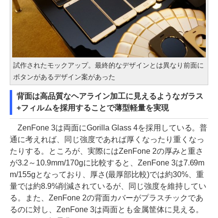
試作されたモックアップ。最終的なデザインとは異なり前面に
ボタンがあるデザイン案があった
背面は高品質なヘアライン加工に見えるようなガラス
+フィルムを採用することで薄型軽量を実現
ZenFone 3は両面にGorilla Glass 4を採用している。普
通に考えれば、同じ強度であれば厚くなったり重くなっ
たりする。ところが、実際にはZenFone 2の厚みと重さ
が3.2～10.9mm/170gに比較すると、ZenFone 3は7.69m
m/155gとなっており、厚さ(最厚部比較)では約30%、重
量では約8.9%削減されているが、同じ強度を維持してい
る。また、ZenFone 2の背面カバーがプラスチックであ
るのに対し、ZenFone 3は両面とも金属筐体に見える。