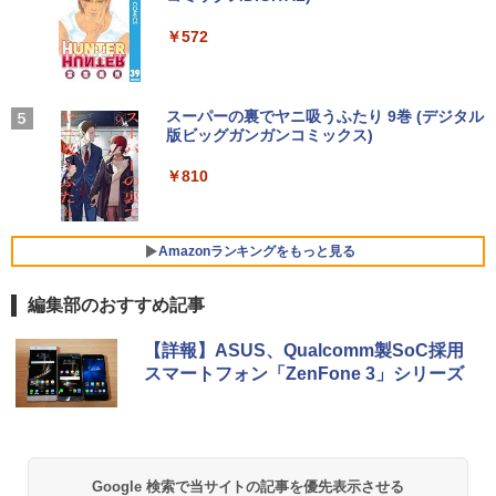
s11 初期設定済 Webカメラ zoom 日本語
軽量 ブルートゥースHi-Fi 最大36時間再生 ぶ
強炭酸水 ペットボトル 500ミリリットル (Sm
￥250
￥924
キーボード 14.1型 Intel Celeron メモリ
るーとゅーす コードレス ENCノイズキャン
art Basic)
￥572
Yoothi 互換品 液晶 13.3インチ HP Pavili
4
8GB SSD1TB(最大) 大容量バッテリービ
セリング 自動ペアリング Type-C充電 マイク
on Aero 13-bg 13z-bg 13-bg0000 13z-
ジネス 大学生 プレゼント 学生向け
付き 防水 タッチ式音量調整 スポーツ/通勤/通
￥1,625
bg000 13-bg0xxx 13z-bg0xx 対応 1920
学/WEB会議(ホワイト)
x1200 WUXGA IPS LED LCD 液晶ディ
￥29,800
スプレイ 修理交換用液晶パネル
BUGS LIFE
スーパーの裏でヤニ吸うふたり 9巻 (デジタル
[新品]新装版 動物のお医者さん (1-12巻
5
￥1,964
版ビッグガンガンコミックス)
全巻) 全巻セット
コカ・コーラ やかんの麦茶 from 爽健美茶 ラ
￥10,200
ベルレス 650mlPET×24本
￥250
￥810
￥9,240
【中古】【極軽極薄】東芝 dynabook G
Xiaomi シャオミ REDMI Buds 8 Lite ワイヤ
4
￥2,009
83 13.3型FHD(1920x1080)液晶 第11世
レスイヤホン Bluetooth 5.4 ノイズキャンセ
代Core i5/ 16GB / SSD256GB / Webカ
リング ANC 36時間再生
Pixio PX279 Wave ゲーミングモニター
5
メラ内蔵 / USB Type-C / HDMI / 無線LA
Amazonランキングをもっと見る
240Hz Fast IPS 27インチ 白 パステル ブ
N Bluetooth / Win11 Pro搭載 /Office 20
￥3,480
ルー ピンク FHD かわいい 水色 ゲーム部
24 H&B / Aランク
屋 pcモニター ディスプレイ ピクシオ
編集部のおすすめ記事
￥37,400
￥15,800
【詳報】ASUS、Qualcomm製SoC採用
スマートフォン「ZenFone 3」シリーズ
VETESA正規店 新品 ノートパソコン セ
5
ール office付き windows11 マウスセッ
ト PC 15.6型 第12世代 Celeron N95 メ
モリ16GB SSD512GB/1TB 安い 格安 ラ
ップトップ
Google 検索で当サイトの記事を優先表示させる