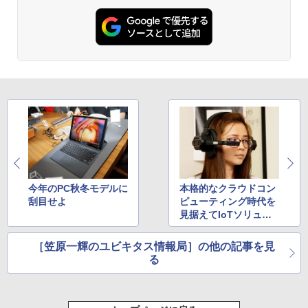
￥49,800
今年のPC秋冬モデルに
本格的なクラウドコン
刮目せよ
ピューティング時代を
見据えてIoTソリュー
ションに取り組む台湾
企業
［笠原一輝のユビキタス情報局］の他の記事を見
る