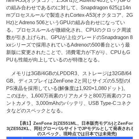
rtex-A53(オクタコア、1.5GHz)とAdreno 405というGPU
の組み合わせであるのに対して、Snapdragon 625は14n
mプロセスルールで製造されCortex-A53(オクタコア、2G
Hz)とAdreno 506というGPUの組み合わせになってい
る。プロセスルールが微細化され、CPUのクロック周波
数が引き上げられ、GPUが上位グレードのSnapdragon 8
xxシリーズで採用されているAdrenoの500番台という最
新版に変更されたことで、消費電力が下がり、CPUもG
PUも性能が向上しているのが特徴となる。
メモリは3GB/4GBのLPDDR3、ストレージは32GB/64
GB。ディスプレイはZenFone 2と同じサイズの5.5型のI
PS液晶を採用している(解像度は1,920×1,080ドット)。
このほか、1,600万画素のリアカメラと800万画素のフロ
ントカメラ、3,000mAhのバッテリ、USB Type-Cコネク
タなどのスペックとなる。
【表1】ZenFone 2(ZE551ML、日本販売モデル)とZenFone
3(ZE552KL、同社グローバルサイトでJPモデルとして発表される
のスペック、現時点では日本では未発売)