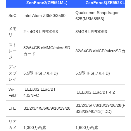
ZenFone2(ZE551ML)
ZenFone3(ZE552KL)
Qualcomm Snapdragon
SoC
Intel Atom Z3580/3560
625(MSM8953)
メモ
2～4GB LPPDDR3
3/4GB LPPDDR3
リ
スト
32/64GB eMMC/microSD
レー
32/64GB eMCP/microSDカ
カード
ジ
ディ
スプ
5.5型 IPS(フルHD)
5.5型 IPS(フルHD)
レイ
Wi-
IEEE802.11ac/BT
IEEE802.11ac/BT 4.2
Fi/BT
4.0/NFC
B1/2/3/5/7/8/18/19/26/28(FD
LTE
B1/2/3/4/5/6/8/9/18/19/28
B38/39/40/41(TDD)
リア
カメ
1,300万画素
1,600万画素