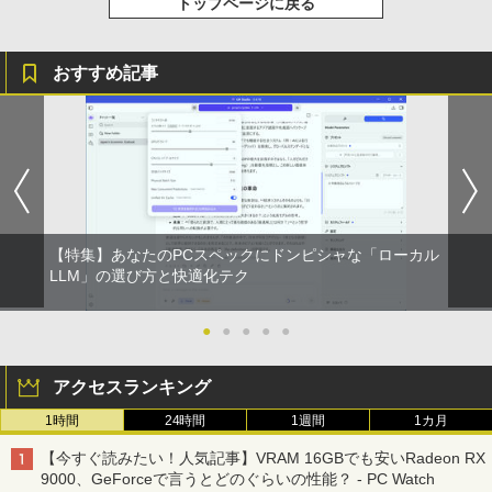
トップページに戻る
おすすめ記事
【特集】あなたのPCスペックにドンピシャな「ローカル
LLM」の選び方と快適化テク
●
●
●
●
●
アクセスランキング
1時間
24時間
1週間
1カ月
【今すぐ読みたい！人気記事】VRAM 16GBでも安いRadeon RX
9000、GeForceで言うとどのぐらいの性能？ - PC Watch