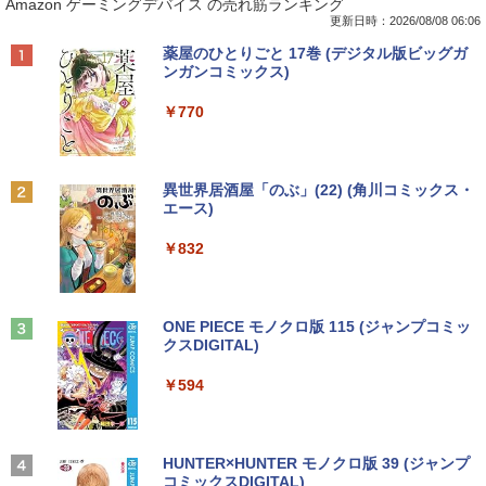
Amazon ゲーミングデバイス の売れ筋ランキング
in11搭載 パソコンノートパソコンoffice
B4L【中古】
巻) 全巻セット
付き 初心者向けノートPC 初期設定済 1
更新日時：2026/08/08 06:06
5.6型 インテル高速CPU ランダムで発送
￥6,600
￥8,954
Anker Soundcore P40i オフホワイト
BRUCE WAYNE feat. Flo Milli, ATL Jacob
【Amazon.co.jp限定】 い・ろ・は・す 2L P
薬屋のひとりごと 17巻 (デジタル版ビッグガ
メモリ4GB～ 高速SSD1TB 最大 フルHD
[Explicit]
ET ラベルレス ×8本
ンガンコミックス)
Webカメラ zoom 軽量薄型 無線 型番更
￥7,990
新で在庫処分
￥250
￥1,112
￥770
フィリップス（ディスプレイ） 221S9A/
2
￥9,980
【楽天ブックス限定特典】今日もアゲて
11 [21.5型液晶ディスプレイ/1920×1080/
2
こ！ギャルせなちゃん(ギャルせなちゃん
HDMI、D-Sub/スピーカー：あり/5年間
ステッカー) [ ウク ]
フル保証]
Anker Soundcore P31i ブラック
BRUCE WAYNE feat. Flo Milli, ATL Jacob
by Amazon 天然水 ラベルレス 500ml ×24本
異世界居酒屋「のぶ」(22) (角川コミックス・
[Explicit]
富士山の天然水 バナジウム含有 水 ミネラル
エース)
MS限定クーポンあり! 【Win11正式対
￥1,595
￥9,980
2
ウォーター ペットボトル 静岡県産 500ミリリ
￥5,990
応】Webカメラ&テンキー付き ノートパ
ットル (Smart Basic)
￥250
￥832
ソコン 中古 パソコン メモリ 8GB 最大3
2GB 新品 SSD 256GB 高性能 第8世代 C
￥1,380
ore i5搭載 DVD 中古ノートパソコン Win
パンク・ガーデニング宣言 エコロジカル
【楽天1位！保護レザーケース付き】【タ
3
3
dows11 Pro 店長オススメ おまかせ 15.6
で型破りな庭園論 [ エリック・ルノワー
ッチ選択】 モバイルモニター 15.6インチ
型 無線LAN office付き 2026 福袋 ギフト
Anker Soundcore Liberty 5 ミッドナイトブ
On My Road (Stadium ver.)
ONE PIECE モノクロ版 115 (ジャンプコミッ
ル ]
ノングレア 非光沢 1080PフルHD コスパ
ラック
クスDIGITAL)
by Amazon 天然水ラベルレス 2L×9本
高画質 デュアルモニター サブモニター
￥29,800
￥250
ポータブルモニター ゲーミングモニター
￥2,640
￥14,990
￥594
￥1,117
リモートワーク IPS Tpye-C/mini HDMI
pc ミニPC iPhone対応
【新品】【楽天1位！】ノートパソコン
￥9,999
3
ゲーム オブ ファミリア-家族戦記- 1
4
新品第13世代CPU搭載ノートPC Office
【2026年アップグレード版】AOKIMI ワイヤ
On My Road (Stadium ver.)
HUNTER×HUNTER モノクロ版 39 (ジャンプ
7 【電子書籍】[ 山口 ミコト ]
付きノートパソコン 初心者向け Window
レスイヤホン bluetooth イヤホン V12 小型
コミックスDIGITAL)
by Amazon 炭酸水 ラベルレス 500ml ×24本