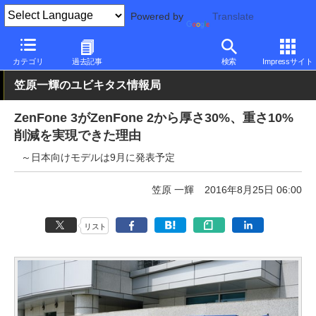
Powered by
Translate
PC Watch
パソコン/タブレット/スマートフォン
スマートフォン
カテゴリ
過去記事
検索
Impressサイト
笠原一輝のユビキタス情報局
ZenFone 3がZenFone 2から厚さ30%、重さ10%
削減を実現できた理由
～日本向けモデルは9月に発表予定
笠原 一輝
2016年8月25日 06:00
リスト