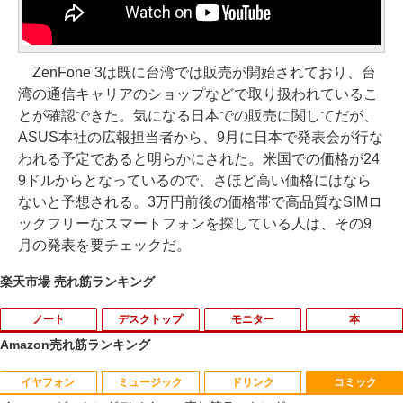
ZenFone 3は既に台湾では販売が開始されており、台
湾の通信キャリアのショップなどで取り扱われているこ
とが確認できた。気になる日本での販売に関してだが、
ASUS本社の広報担当者から、9月に日本で発表会が行な
われる予定であると明らかにされた。米国での価格が24
9ドルからとなっているので、さほど高い価格にはなら
ないと予想される。3万円前後の価格帯で高品質なSIMロ
ックフリーなスマートフォンを探している人は、その9
月の発表を要チェックだ。
楽天市場 売れ筋ランキング
ノート
デスクトップ
モニター
本
Amazon売れ筋ランキング
イヤフォン
ミュージック
ドリンク
コミック
【期間限定破格金額！】新生活 新古品 W
中古24インチ液晶モニター PHILIPS 241
[新品]マッシュル-MASHLE- (1-18巻 全
1
1
1