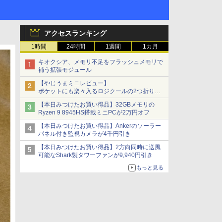
アクセスランキング
1時間
24時間
1週間
1カ月
キオクシア、メモリ不足をフラッシュメモリで
補う拡張モジュール
【やじうまミニレビュー】
ポケットにも楽々入るロジクールの2つ折りマ
ウス「Mobi Fold」。その気になるギミックと
【本日みつけたお買い得品】32GBメモリの
は？
Ryzen 9 8945HS搭載ミニPCが2万円オフ
【本日みつけたお買い得品】Ankerのソーラー
パネル付き監視カメラが4千円引き
【本日みつけたお買い得品】2方向同時に送風
可能なShark製タワーファンが9,940円引き
もっと見る