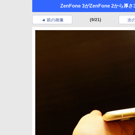
ZenFone 3がZenFone 2か
(9/21)
前の画像
次