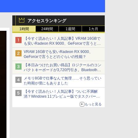
アクセスランキング
1時間
24時間
1週間
1カ月
【今すぐ読みたい！人気記事】VRAM 16GBで
も安いRadeon RX 9000、GeForceで言うとど
のぐらいの性能？ - PC Watch
VRAM 16GBでも安いRadeon RX 9000、
GeForceで言うとどのぐらいの性能？
【本日みつけたお買い得品】ロジクールのコン
パクトキーボードが3,720円引き。Bluetoothで3
台接続対応
メモリ8GBで仕事なんて無理……そう思ってい
た時期が僕にもありました
【今すぐ読みたい！人気記事】ついに不満解
消？Windows 11プレビュー版でタスクバーの
配置変更を徹底検証 - PC Watch
もっと見る