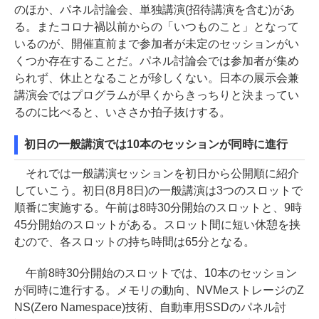
のほか、パネル討論会、単独講演(招待講演を含む)があ
る。またコロナ禍以前からの「いつものこと」となって
いるのが、開催直前まで参加者が未定のセッションがい
くつか存在することだ。パネル討論会では参加者が集め
られず、休止となることが珍しくない。日本の展示会兼
講演会ではプログラムが早くからきっちりと決まってい
るのに比べると、いささか拍子抜けする。
初日の一般講演では10本のセッションが同時に進行
それでは一般講演セッションを初日から公開順に紹介
していこう。初日(8月8日)の一般講演は3つのスロットで
順番に実施する。午前は8時30分開始のスロットと、9時
45分開始のスロットがある。スロット間に短い休憩を挟
むので、各スロットの持ち時間は65分となる。
午前8時30分開始のスロットでは、10本のセッション
が同時に進行する。メモリの動向、NVMeストレージのZ
NS(Zero Namespace)技術、自動車用SSDのパネル討