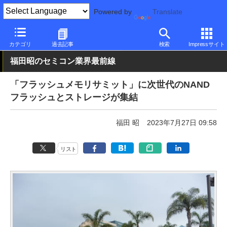
Powered by
Translate
PC Watch
市場
技術
その他
カテゴリ
過去記事
検索
Impressサイト
福田昭のセミコン業界最前線
「フラッシュメモリサミット」に次世代のNAND
フラッシュとストレージが集結
福田 昭
2023年7月27日 09:58
リスト