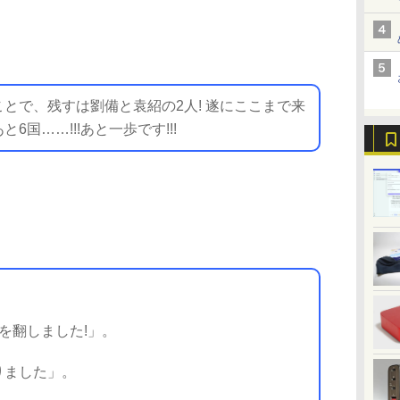
で、残すは劉備と袁紹の2人! 遂にここまで来
と6国……!!!あと一歩です!!!
を翻しました!」。
りました」。