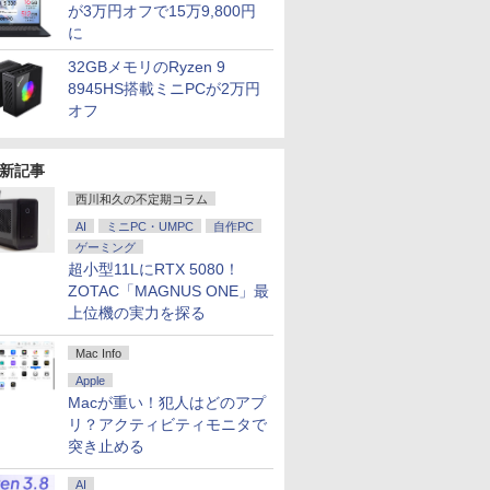
が3万円オフで15万9,800円
に
32GBメモリのRyzen 9
8945HS搭載ミニPCが2万円
オフ
新記事
西川和久の不定期コラム
AI
ミニPC・UMPC
自作PC
ゲーミング
超小型11LにRTX 5080！
ZOTAC「MAGNUS ONE」最
上位機の実力を探る
Mac Info
Apple
Macが重い！犯人はどのアプ
リ？アクティビティモニタで
突き止める
AI