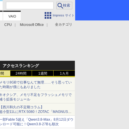
Impress サイト
全カテゴリ
CPU
Microsoft Office
アクセスランキング
時間
24時間
1週間
1カ月
メモリ8GBで仕事なんて無理……そう思ってい
た時期が僕にもありました
キオクシア、メモリ不足をフラッシュメモリで
補う拡張モジュール
【西川和久の不定期コラム】
超小型11LにRTX 5080！ZOTAC「MAGNUS
ONE」最上位機の実力を探る
一部Fable 5超え「Qwen3.8-Max」8月12日ダウ
ンロード可能に！Qwen3.8-27Bも順次