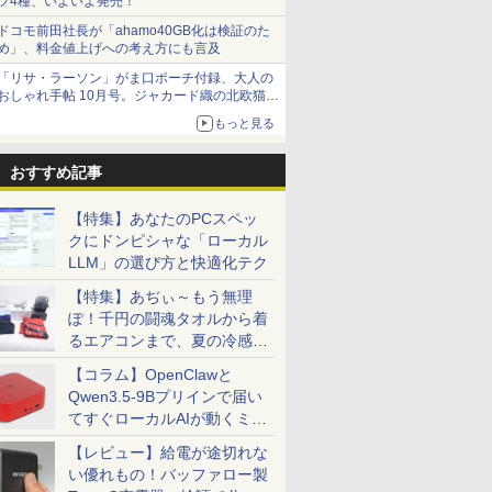
ツ4種、いよいよ発売！
ドコモ前田社長が「ahamo40GB化は検証のた
め」、料金値上げへの考え方にも言及
「リサ・ラーソン」がま口ポーチ付録、大人の
おしゃれ手帖 10月号。ジャカード織の北欧猫デ
ザイン
もっと見る
おすすめ記事
【特集】あなたのPCスペッ
クにドンピシャな「ローカル
LLM」の選び方と快適化テク
【特集】あぢぃ～もう無理
ぽ！千円の闘魂タオルから着
るエアコンまで、夏の冷感グ
ッズ一挙紹介
【コラム】OpenClawと
Qwen3.5-9Bプリインで届い
てすぐローカルAIが動くミニ
PC「SER9 Pro」
【レビュー】給電が途切れな
い優れもの！バッファロー製