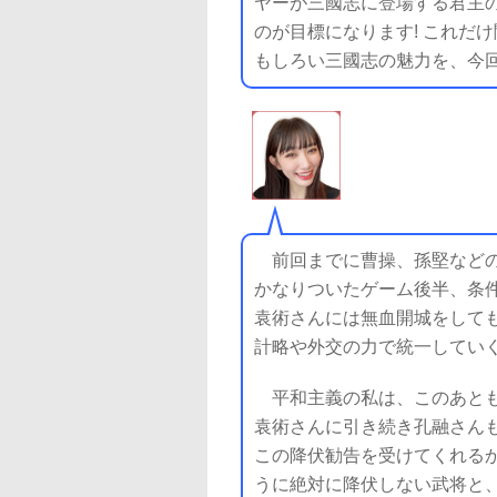
ヤーが三國志に登場する君主の
のが目標になります! これだ
もしろい三國志の魅力を、今回
前回までに曹操、孫堅などの
かなりついたゲーム後半、条
袁術さんには無血開城をして
計略や外交の力で統一していく
平和主義の私は、このあとも
袁術さんに引き続き孔融さん
この降伏勧告を受けてくれる
うに絶対に降伏しない武将と