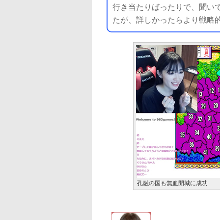
行き当たりばったりで、聞い
たが、詳しかったらより戦略的
孔融の国も無血開城に成功