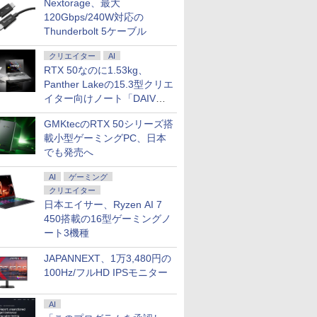
Nextorage、最大
120Gbps/240W対応の
Thunderbolt 5ケーブル
クリエイター
AI
RTX 50なのに1.53kg、
Panther Lakeの15.3型クリエ
イター向けノート「DAIV
Z5」
GMKtecのRTX 50シリーズ搭
載小型ゲーミングPC、日本
でも発売へ
AI
ゲーミング
クリエイター
日本エイサー、Ryzen AI 7
450搭載の16型ゲーミングノ
ート3機種
JAPANNEXT、1万3,480円の
100Hz/フルHD IPSモニター
AI