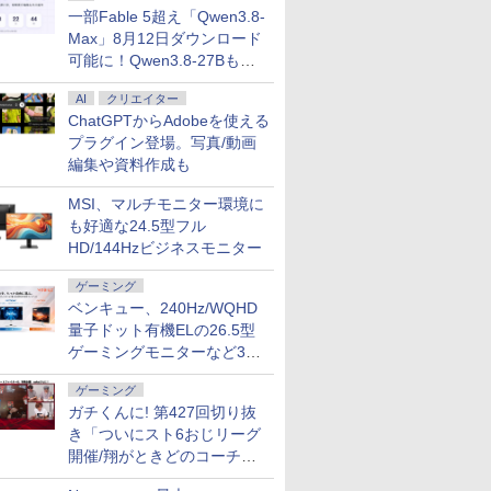
一部Fable 5超え「Qwen3.8-
Max」8月12日ダウンロード
可能に！Qwen3.8-27Bも順
次
AI
クリエイター
ChatGPTからAdobeを使える
プラグイン登場。写真/動画
編集や資料作成も
MSI、マルチモニター環境に
も好適な24.5型フル
HD/144Hzビジネスモニター
ゲーミング
ベンキュー、240Hz/WQHD
量子ドット有機ELの26.5型
ゲーミングモニターなど3機
種
ゲーミング
ガチくんに! 第427回切り抜
き「ついにスト6おじリーグ
開催/翔がときどのコーチ就
任など」