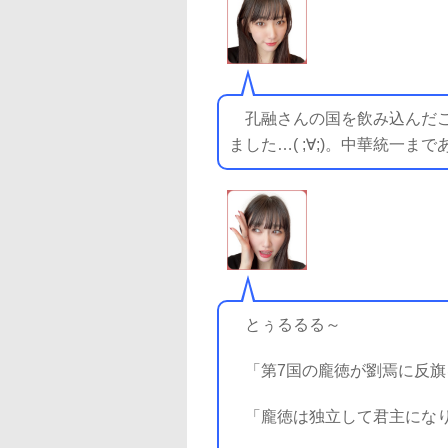
孔融さんの国を飲み込んだこと
ました…( ;∀;)。中華統一まであ
とぅるるる～
「第7国の龐徳が劉焉に反旗
「龐徳は独立して君主にな