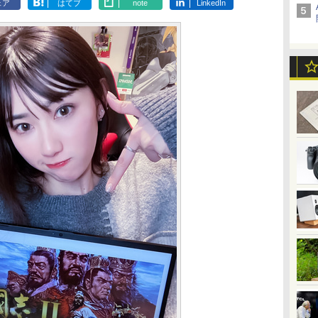
ェア
はてブ
note
LinkedIn