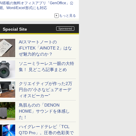
AI搭載の無料オフィスアプリ「GenOffice」公
開。Word/Excel形式にも対応
もっと見る
Special Site
AIスマートノートの
iFLYTEK「AINOTE 2」はな
ぜ魅力的なのか？
ソニーミラーレス一眼の大特
集！ 見どころ記事まとめ
クリエイティブが作った2万
円台の“小さなピュアオーデ
ィオスピーカー”
鳥肌ものの「DENON
HOME」サウンドを体感し
た！
ハイグレードテレビ「TCL
Q7D Pro」。圧巻の色彩美で