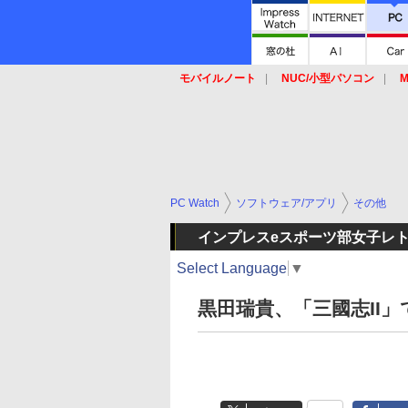
モバイルノート
NUC/小型パソコン
M
SSD
キーボード
マウス
PC Watch
ソフトウェア/アプリ
その他
インプレスeスポーツ部女子レ
Select Language
▼
黒田瑞貴、「三國志II