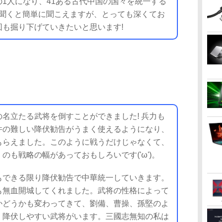
1人になり、41ある古代中国の国々を統一する
け聞くと簡単に聞こえますが、とっても深くてお
も掘り下げていきたいと思います!
名立たる武将を倒すことができました! 兵力も
件の難しい降伏勧告がうまく使えるようになり、
もらえました。このように戦うだけじゃなくて、
のも戦略の幅があっておもしろいです('ω')。
できる限り降伏勧告で中華統一していきます。
も無血開城してくれました。武将の性格によって
かどうかも変わってきて、劉備、曹操、孫堅のよ
、降伏しやすい武将がいます。三國志無知の私は