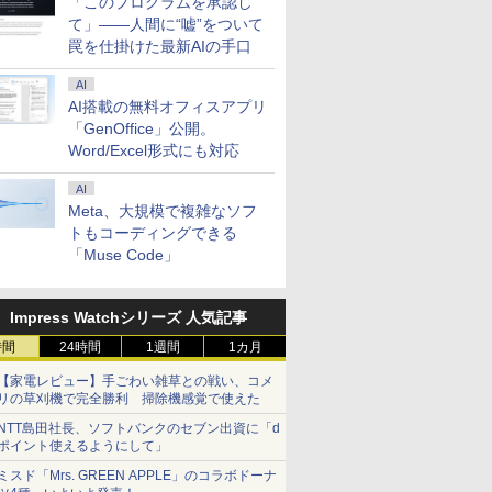
「このプログラムを承認し
て」――人間に“嘘”をついて
罠を仕掛けた最新AIの手口
AI
AI搭載の無料オフィスアプリ
「GenOffice」公開。
Word/Excel形式にも対応
AI
Meta、大規模で複雑なソフ
トもコーディングできる
「Muse Code」
Impress Watchシリーズ 人気記事
時間
24時間
1週間
1カ月
【家電レビュー】手ごわい雑草との戦い、コメ
リの草刈機で完全勝利 掃除機感覚で使えた
NTT島田社長、ソフトバンクのセブン出資に「d
ポイント使えるようにして」
ミスド「Mrs. GREEN APPLE」のコラボドーナ