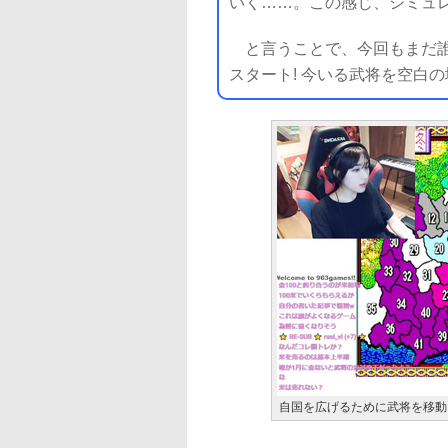
いく……。この感じ、シミュレ
と言うことで、今回もまだ誰
スタート! 今いる武将を空白
自国を広げるために武将を移動