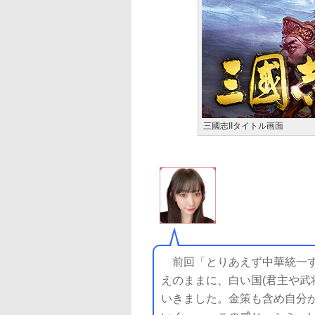
三國志IIタイトル画面
前回「とりあえず中華統一す
えのままに、白い国(君主や武
いきました。金策も含め自分