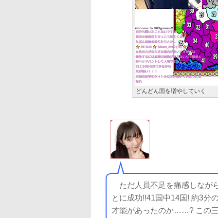
どんどん国を増やしていく
ただ人員不足を痛感しながら
とに成功!!41国中14国! 約
才能があったのか……? この