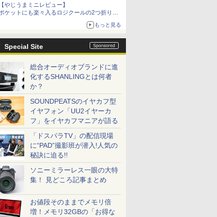
【やじうまミニレビュー】
ポケットにも楽々入るロジクールの2つ折りマ
ウス「Mobi Fold」。その気になるギミックと
もっと見る
は？
Special Site
総合オーディオブランドに進
化するSHANLINGとは何者
か？
SOUNDPEATSのイヤカフ型
イヤフォン「UU2イヤーカ
フ」をイヤカフマニアが語る
「ドスパラTV」の配信現場
に“PAD”撮影班が潜入!人気の
秘訣に迫る!!
ソニーミラーレス一眼の大特
集！ 見どころ記事まとめ
お値段そのままでメモリ倍
増！メモリ32GBの「お得な