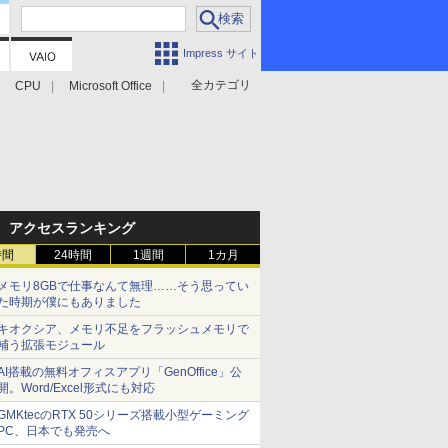
Impress サイト
全カテゴリ
CPU
Microsoft Office
アクセスランキング
時間
24時間
1週間
1カ月
メモリ8GBで仕事なんて無理……そう思ってい
た時期が僕にもありました
キオクシア、メモリ不足をフラッシュメモリで
補う拡張モジュール
AI搭載の無料オフィスアプリ「GenOffice」公
開。Word/Excel形式にも対応
GMKtecのRTX 50シリーズ搭載小型ゲーミング
PC、日本でも発売へ