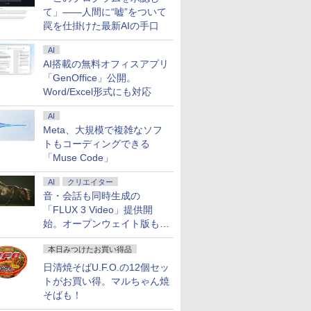
て」――人間に“嘘”をついて
罠を仕掛けた最新AIの手口
AI
AI搭載の無料オフィスアプリ
「GenOffice」公開。
Word/Excel形式にも対応
AI
Meta、大規模で複雑なソフ
トもコーディングできる
「Muse Code」
AI
クリエイター
音・会話も同時生成の
「FLUX 3 Video」提供開
始。オープンウェイト版も計
画
本日みつけたお買い得品
日清焼そばU.F.O.の12個セッ
トがお買い得。マルちゃん焼
そばも！