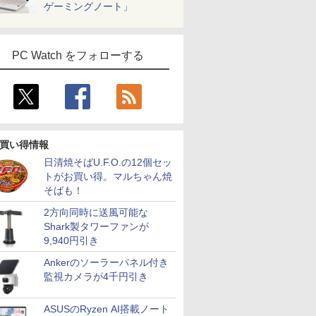
ゲーミングノート」
PC Watch をフォローする
買い得情報
日清焼そばU.F.O.の12個セッ
トがお買い得。マルちゃん焼
そばも！
2方向同時に送風可能な
Shark製タワーファンが
9,940円引き
Ankerのソーラーパネル付き
監視カメラが4千円引き
ASUSのRyzen AI搭載ノート