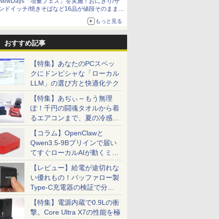
NewDays「増量フェス」を実施！おにぎり/サ
ンドイッチ/焼きそばなど16品が値段そのままで
ボリュームアップ
もっと見る
おすすめ記事
【特集】あなたのPCスペッ
クにドンピシャな「ローカル
LLM」の選び方と快適化テク
【特集】あぢぃ～もう無理
ぽ！千円の闘魂タオルから着
るエアコンまで、夏の冷感グ
ッズ一挙紹介
【コラム】OpenClawと
Qwen3.5-9Bプリインで届い
てすぐローカルAIが動くミニ
PC「SER9 Pro」
【レビュー】給電が途切れな
い優れもの！バッファロー製
Type-C充電器の検証で分か
ったこと
【特集】電源内蔵で0.9Lの衝
撃。Core Ultra X7の性能を極