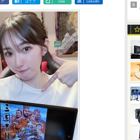
ェア
はてブ
note
LinkedIn