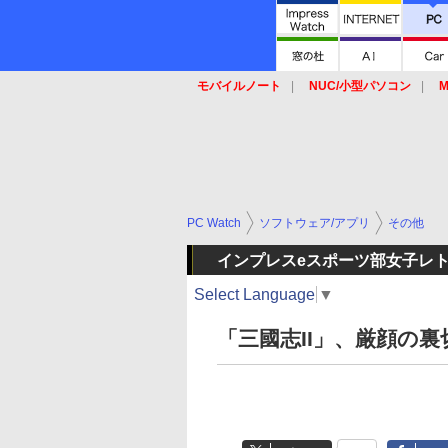
モバイルノート
NUC/小型パソコン
M
SSD
キーボード
マウス
PC Watch
ソフトウェア/アプリ
その他
インプレスeスポーツ部女子レ
Select Language
▼
「三國志II」、厳顔の