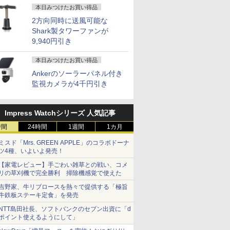
本日みつけたお買い得品
2方向同時に送風可能な
Shark製タワーファンが
9,940円引き
本日みつけたお買い得品
Ankerのソーラーパネル付き
監視カメラが4千円引き
Impress Watchシリーズ 人気記事
時間
24時間
1週間
1カ月
ミスド「Mrs. GREEN APPLE」のコラボドーナ
ツ4種、いよいよ発売！
【家電レビュー】手ごわい雑草との戦い、コメ
リの草刈機で完全勝利 掃除機感覚で使えた
吉野家、牛リブロースを熱々で提供する「極旨
牛鉄板ステーキ定食」を発売
NTT島田社長、ソフトバンクのセブン出資に「d
ポイント使えるようにして」