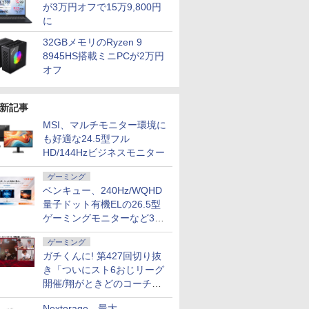
が3万円オフで15万9,800円
に
32GBメモリのRyzen 9
8945HS搭載ミニPCが2万円
オフ
新記事
MSI、マルチモニター環境に
も好適な24.5型フル
HD/144Hzビジネスモニター
ゲーミング
ベンキュー、240Hz/WQHD
量子ドット有機ELの26.5型
ゲーミングモニターなど3機
種
ゲーミング
ガチくんに! 第427回切り抜
き「ついにスト6おじリーグ
開催/翔がときどのコーチ就
任など」
Nextorage、最大