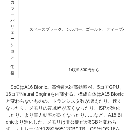
カ
ラ
ー
バ
リ
スペースブラック、シルバー、ゴールド、ディープパ
エ
ー
シ
ョ
ン
価
14万9,800円から
格
SoCはA16 Bionic。高性能×2+高効率×4、5コアGPU、
16コアNeural Engineを内蔵する。構成自体はA15 Bionic
と変わらないものの、トランジスタ数が増えたり、速く
なったり、メモリの帯域幅が広くなったり、ISPが進化
したり、より電力効率が良くなったり……など、A15 Bi
onicより進化した。メモリは非公開だが6GBと変わら
ず。ストレージは128/256/512GB/1TB。OSはiOS 16を