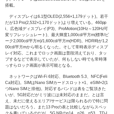
搭載。
ディスプレイは6.1型OLED(2,556×1,179ドット)。若干
だが13 Pro(2,532×1,170ドット)より増えている。460pp
i、広色域ディスプレイ(P3)、ProMotion(10Hz～120Hz可
変リフレッシュレート)、最大輝度1,000cd/平方m(標準/ピ
ーク2,000cd/平方m)/1,600cd/平方m(HDR)。HDR時が1,2
00cd/平方mから明るくなった。そして常時表示ディスプ
レイ対応。これまでロック画面は普段消えており、タッ
プするなどで表示していたが、何もしない時でも常時薄
っすらロック画面が表示可能となる。
ネットワークはWi-Fi 6対応、Bluetooth 5.3、NFC(Feli
Ca対応)。SIMはNano SIMカードスロット×1、eSIM×2(1
つNano SIMと排他)。対応するバンドは表をご覧頂きた
いが、5G対応だがミリ波には未対応のままだ。とは言
え、未だに使えるエリア/サービスは限られるので特に問
題はないだろう。また13 Proの表と比較しながらスペッ
クを書いているのだが、5G NRのn14、n26、n53、TD-L