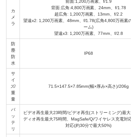
前面:1,200万画素、f/1.9
背面:広角:4,800万画素、24mm、f/1.78
カ
超広角: 1,200万画素、13mm、f/2.2
メ
望遠x2: 1,200万画素、48mm、f/1.78(広角4,800万画素
ラ
ーム)
望遠x3: 1,200万画素、77mm、f/2.8
防
塵
IP68
防
水
サ
イ
ズ/
71.5×147.5×7.85mm(幅×厚み×高さ)/206g
重
量
バ
ビデオ再生最大23時間/ビデオ再生(ストリーミング)最大20
ッ
ディオ再生最大75時間、MagSafe/Qiワイヤレス充電対応
テ
対応(約30分で最大50%)
リ