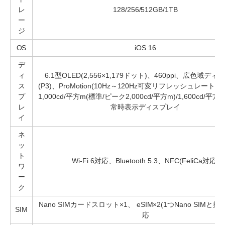
レ
128/256/512GB/1TB
ー
ジ
OS
iOS 16
デ
ィ
6.1型OLED(2,556×1,179ドット)、460ppi、広色域デ
ス
(P3)、ProMotion(10Hz～120Hz可変リフレッシュレート
プ
1,000cd/平方m(標準/ピーク2,000cd/平方m)/1,600cd/平方
レ
常時表示ディスプレイ
イ
ネ
ッ
ト
Wi-Fi 6対応、Bluetooth 5.3、NFC(FeliCa対応)
ワ
ー
ク
Nano SIMカードスロット×1、 eSIM×2(1つNano SIMと排他)
SIM
応