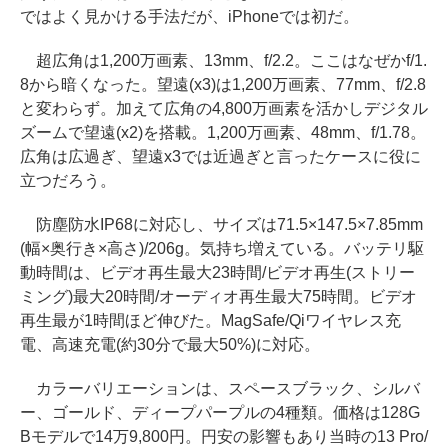
ではよく見かける手法だが、iPhoneでは初だ。
超広角は1,200万画素、13mm、f/2.2。ここはなぜかf/1.
8から暗くなった。望遠(x3)は1,200万画素、77mm、f/2.8
と変わらず。加えて広角の4,800万画素を活かしデジタル
ズームで望遠(x2)を搭載。1,200万画素、48mm、f/1.78。
広角は広過ぎ、望遠x3では近過ぎと言ったケースに役に
立つだろう。
防塵防水IP68に対応し、サイズは71.5×147.5×7.85mm
(幅×奥行き×高さ)/206g。気持ち増えている。バッテリ駆
動時間は、ビデオ再生最大23時間/ビデオ再生(ストリー
ミング)最大20時間/オーディオ再生最大75時間。ビデオ
再生最が1時間ほど伸びた。MagSafe/Qiワイヤレス充
電、高速充電(約30分で最大50%)に対応。
カラーバリエーションは、スペースブラック、シルバ
ー、ゴールド、ディープパープルの4種類。価格は128G
Bモデルで14万9,800円。円安の影響もあり当時の13 Pro/