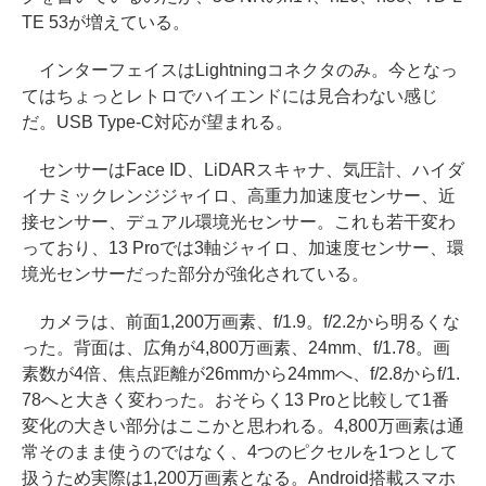
TE 53が増えている。
インターフェイスはLightningコネクタのみ。今となっ
てはちょっとレトロでハイエンドには見合わない感じ
だ。USB Type-C対応が望まれる。
センサーはFace ID、LiDARスキャナ、気圧計、ハイダ
イナミックレンジジャイロ、高重力加速度センサー、近
接センサー、デュアル環境光センサー。これも若干変わ
っており、13 Proでは3軸ジャイロ、加速度センサー、環
境光センサーだった部分が強化されている。
カメラは、前面1,200万画素、f/1.9。f/2.2から明るくな
った。背面は、広角が4,800万画素、24mm、f/1.78。画
素数が4倍、焦点距離が26mmから24mmへ、f/2.8からf/1.
78へと大きく変わった。おそらく13 Proと比較して1番
変化の大きい部分はここかと思われる。4,800万画素は通
常そのまま使うのではなく、4つのピクセルを1つとして
扱うため実際は1,200万画素となる。Android搭載スマホ