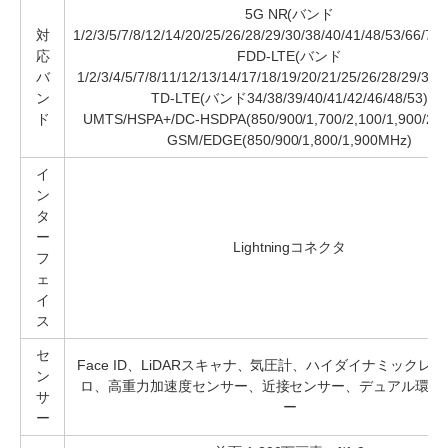
5G NR(バンド
対
1/2/3/5/7/8/12/14/20/25/26/28/29/30/38/40/41/48/53/66/71/
応
FDD-LTE(バンド
バ
1/2/3/4/5/7/8/11/12/13/14/17/18/19/20/21/25/26/28/29/30/
ン
TD-LTE(バンド34/38/39/40/41/42/46/48/53)
ド
UMTS/HSPA+/DC-HSDPA(850/900/1,700/2,100/1,900/2,
GSM/EDGE(850/900/1,800/1,900MHz)
イ
ン
タ
ー
Lightningコネクタ
フ
ェ
イ
ス
セ
Face ID、LiDARスキャナ、気圧計、ハイダイナミックレ
ン
ロ、高重力加速度センサー、近接センサー、デュアル環境
サ
ー
ー