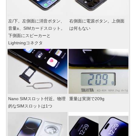
左/下。左側面に消音ボタン、
右側面に電源ボタン。上側面
音量±、SIMカードスロット。
は何もない
下側面にスピーカーと
Lightningコネクタ
Nano SIMスロット付近。物理
重量は実測で209g
的なSIMスロットは1つ