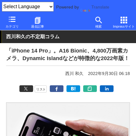
Powered by
Translate
PC Watch
パソコン/タブレット/スマートフォン
スマートフォン
カテゴリ
過去記事
検索
Impressサイト
西川和久の不定期コラム
「iPhone 14 Pro」。A16 Bionic、4,800万画素カ
メラ、Dynamic Islandなどが特徴的な2022年版！
西川 和久
2022年9月30日 06:18
リスト