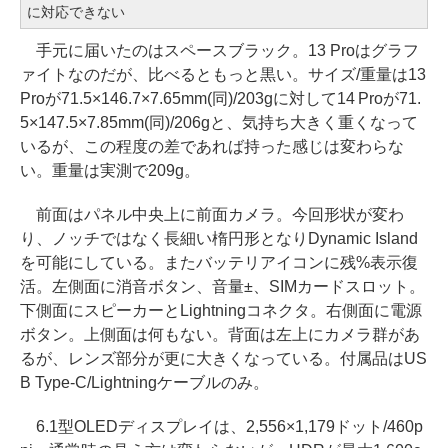
に対応できない
手元に届いたのはスペースブラック。13 Proはグラフ
ァイトなのだが、比べるともっと黒い。サイズ/重量は13
Proが71.5×146.7×7.65mm(同)/203gに対して14 Proが71.
5×147.5×7.85mm(同)/206gと、気持ち大きく重くなって
いるが、この程度の差であれば持った感じは変わらな
い。重量は実測で209g。
前面はパネル中央上に前面カメラ。今回形状が変わ
り、ノッチではなく長細い楕円形となりDynamic Island
を可能にしている。またバッテリアイコンに残%表示復
活。左側面に消音ボタン、音量±、SIMカードスロット。
下側面にスピーカーとLightningコネクタ。右側面に電源
ボタン。上側面は何もない。背面は左上にカメラ群があ
るが、レンズ部分が更に大きくなっている。付属品はUS
B Type-C/Lightningケーブルのみ。
6.1型OLEDディスプレイは、2,556×1,179ドット/460p