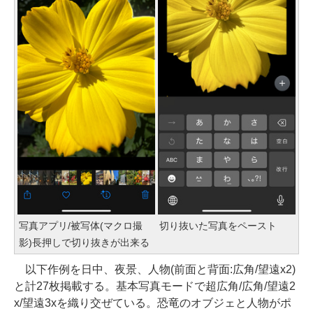
写真アプリ/被写体(マクロ撮
切り抜いた写真をペースト
影)長押しで切り抜きが出来る
以下作例を日中、夜景、人物(前面と背面:広角/望遠x2)
と計27枚掲載する。基本写真モードで超広角/広角/望遠2
x/望遠3xを織り交ぜている。恐竜のオブジェと人物がポ