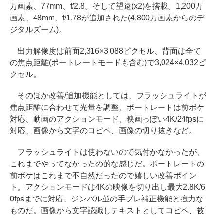
万画素、77mm、f/2.8。そして望遠(x2)を搭載。1,200万
画素、48mm、f/1.78が追加された(4,800万画素からのデ
ジタルズーム)。
出力解像度は前面2,316×3,088ピクセル、背面は全て
の焦点距離(ポートレートモードも含む)で3,024×4,032ピ
クセル。
そのほか改善/追加機能としては、フラッシュライトが
焦点距離に合わせて光量を調整、ポートレートは前ボケ
対応、動画のアクションモード、映画っぽい4K/24fpsに
対応、画像から文字のコピペ、画像の切り抜きなど。
フラッシュライトは使わないので気付かなかったが、
これまでやってなかったの的な感じだ。ポートレートの
前ボケはこれまで不自然だったので嬉しい改善ポイン
ト。アクションモードは4Kの映像を切り出し最大2.8K/6
0fpsまでに対応、ジンバル並の手ブレ補正機能と強力な
ものだ。画像から文字認識しテキストとしてコピペ、被