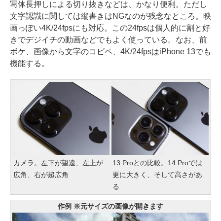
写体長押しによる切り抜きなどは、かなり便利。ただし
文字認識に関しては縦書きはNGなのが残念なところ。映
画っぽい4K/24fpsにも対応。この24fpsは個人的に割と好
きでデジイチの動画などでもよく使っている。なお、前
ボケ、画像から文字のコピペ、4K/24fpsはiPhone 13でも
機能する。
カメラ。左下が望遠、左上が
13 Proとの比較。14 Proでは
広角、右が超広角
更に大きく、そして高さがあ
る
作例 ※元サイズの画像が開きます