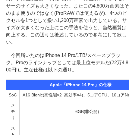
サーのサイズも大きくなった。またこの4,800万画素はそ
のまま使うのではなく(ProRAWでは使えるが)、4つのピ
クセルを1つとして扱い1,200万画素で出力している。サ
イズが大きくなった上にこの手法を使うと、当然画質は
向上する。この辺りは後述しているので参考にして欲し
い。
今回届いたのはiPhone 14 Pro/1TB/スペースブラッ
ク。Proのラインナップとしては最上位モデルだ(22万4,8
00円!)。主な仕様は以下の通り。
Apple「iPhone 14 Pro」の仕様
SoC
A16 Bionic(高性能×2+高効率×4)、5コアGPU、16コアNeural
メ
モ
6GB(非公開)
リ
ス
ト