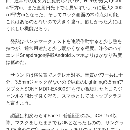
pi。通常時の見え方は変わらないが、HDRが最大1,600c
d/平方m、また直射日光下でも見やすいように最大2,000
cd/平方mとなった。そしてロック画面の常時点灯可能。
これはあるのとないので大きく違う。欲しかった人には
うれしい機能だろう。
発熱はベンチマークテストを連続作動すると少し熱を
持つが、通常用途だと少し暖かくなる程度。昨今のハイ
エンドSnapdragon搭載Androidスマホよりはかなり温度
は低めだ。
サウンドは横位置でステレオ対応。音質/パワー共に十
分。3.5mmジャックがないので純正のLightning/3.5mmア
ダプタとSONY MDR-EX800STを使い視聴したところジ
ャンルを問わず良く鳴る。スマホとしてはトップクラス
と言えよう。
認証は相変わらずFace ID(顔認証)のみ。iOS 15.4以
降、マスクをしたままでもOKとなったものの、サングラ
スや(強めの)ブルーライトカットありのメガネをしてい