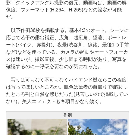
影、クイックアングル撮影の復元。動画時は、動画の解
像度、フォーマット(H.264、H.265)などの設定が可能
だ。
以下作例36枚を掲載する。基本4:3のオート。シーンに
応じて若干の露出補正、広角、超広角、望遠、ポートレ
ート(バイク、赤提灯)、夜景(渋谷川、線路、最後1つ手前
など)などを使っている。カメラの起動やオートフォーカ
スは速いが、撮影直後、少し固まる時間があり、写真を
確認するのに一呼吸必要なのが気になった。
写りは可もなく不可もなくハイエンド機ならこの程度
は写ってほしいところか。肌色は筆者の自撮りで確認し
たところ割と自然な感じだった(見苦しいので掲載してい
ない)。美人エフェクトも各項目かなり効く。
作例