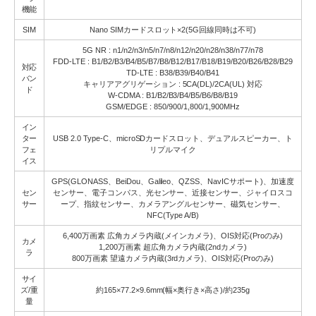
機能
SIM
Nano SIMカードスロット×2(5G回線同時は不可)
5G NR : n1/n2/n3/n5/n7/n8/n12/n20/n28/n38/n77/n78
FDD-LTE : B1/B2/B3/B4/B5/B7/B8/B12/B17/B18/B19/B20/B26/B28/B29
対応
TD-LTE : B38/B39/B40/B41
バン
キャリアアグリゲーション : 5CA(DL)/2CA(UL) 対応
ド
W-CDMA : B1/B2/B3/B4/B5/B6/B8/B19
GSM/EDGE : 850/900/1,800/1,900MHz
イン
ター
USB 2.0 Type-C、microSDカードスロット、デュアルスピーカー、ト
フェ
リプルマイク
イス
GPS(GLONASS、BeiDou、Galileo、QZSS、NavICサポート)、加速度
セン
センサー、電子コンパス、光センサー、近接センサー、ジャイロスコ
サー
ープ、指紋センサー、カメラアングルセンサー、磁気センサー、
NFC(Type A/B)
6,400万画素 広角カメラ内蔵(メインカメラ)、OIS対応(Proのみ)
カメ
1,200万画素 超広角カメラ内蔵(2ndカメラ)
ラ
800万画素 望遠カメラ内蔵(3rdカメラ)、OIS対応(Proのみ)
サイ
ズ/重
約165×77.2×9.6mm(幅×奥行き×高さ)/約235g
量