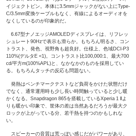
イジェクトピン。本体に3.5mmジャックがない上にType-
C/3.5mm変換ケーブルもなく、有線によるオーディオを
なくしているのが印象的だ。
6.67型ナノエッジAMOLEDディスプレイは、リフレッ
シュレート90Hzで表示も滑らか。もちろん明るさ、コン
トラスト、発色、視野角も超良好。仕様上、色域DCI-P3
110%(デルタE <1)。コントラスト比100,000:1、最大700
cd/平方m(100%APL)と、なかなかのものを採用してい
る。もちろんタッチの反応も問題ない。
発熱はベンチマークテストなど負荷をかけた状態だけ
でなく、通常運用時も少し長い時間触っていると少し暖
かくなる。Snapdragon 865を搭載しているXperia 1 IIよ
りも暖かい印象で、筐体の差は当然あるだろうが最大ク
ロックが上がっている分、若干熱を持つのかもしれな
い。
スピーカーの音質は荒っぽい感じだがパワーがあり、