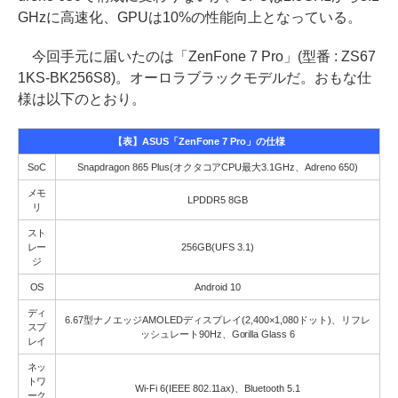
GHzに高速化、GPUは10%の性能向上となっている。
今回手元に届いたのは「ZenFone 7 Pro」(型番 : ZS67
1KS-BK256S8)。オーロラブラックモデルだ。おもな仕
様は以下のとおり。
【表】ASUS「ZenFone 7 Pro」の仕様
SoC
Snapdragon 865 Plus(オクタコアCPU最大3.1GHz、Adreno 650)
メモ
LPDDR5 8GB
リ
スト
レー
256GB(UFS 3.1)
ジ
OS
Android 10
ディ
6.67型ナノエッジAMOLEDディスプレイ(2,400×1,080ドット)、リフレ
スプ
ッシュレート90Hz、Gorilla Glass 6
レイ
ネッ
トワ
Wi-Fi 6(IEEE 802.11ax)、Bluetooth 5.1
ーク