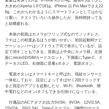
重量は実測で237g。iPhone Xが174g、縦長6.5型で少し
大きめのXperia 1 IIで181g。iPhone 11 Pro Maxでさえ22
6g。これからわかるようにスマートフォンとしてはかな
り重い。テストでいろいろ操作したが、長時間持ってる
と結構疲れる。
本体の前面はカメラがフリップ式なのでノッチレス。
フチはこの程度あるほうが使いやすい。初回起動時ナビ
ゲーションバーはソフトウェア式で表示しているが、設
定で消すこともできる。背面は上中央にカメラ群。左側
面にmicroSD/SIMカードスロット。下側面にType-C、ス
テータスLED。右側面に音量±ボタン、電源ボタン。
電源ボタンはスマートキーと呼ばれ、指紋センサーと
一体化しており、設定によってすばやく2回クリックす
ると指定のアプリを起動したり、Wi-Fi、Bluetooth、懐
中電灯などのオン/オフもできる仕掛けになっている。
付属品のACアダプタ(出力5V/3A、9V/3A、12V/2.5A、
15V/2A、20V1.5A)。Type-Cケーブル、2種類のケース、