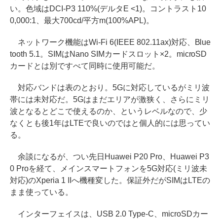
い。色域はDCI-P3 110%(デルタE <1)。コントラスト10
0,000:1、最大700cd/平方m(100%APL)。
ネットワーク機能はWi-Fi 6(IEEE 802.11ax)対応、Blue
tooth 5.1。SIMはNano SIMカードスロット×2。microSD
カードとは別ですべて同時に使用可能だ。
対応バンドは表のとおり。5Gに対応しているがミリ波
帯には未対応だ。5Gはまだエリアが激狭く、さらにミリ
波となるとどこで使えるのか、というレベルなので、少
なくとも後1年はLTEで良いのではと個人的には思ってい
る。
余談になるが、つい先日Huawei P20 Pro、Huawei P3
0 Proを経て、メインスマートフォンを5G対応(ミリ波未
対応)のXperia 1 IIへ機種変した。保証外だがSIMはLTEの
まま使っている。
インターフェイスは、USB 2.0 Type-C、microSDカー