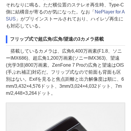
それなりに鳴る。ただ横位置のステレオ再生時、Type-C
側に結構音が寄るのが気になった。なお「
NePlayer for A
SUS
」がプリインストールされており、ハイレゾ再生に
も対応している。
フリップ式で超広角/広角/望遠の3カメラ搭載
搭載しているカメラは、広角6,400万画素(F1.8、ソニ
ーIMX686)、超広角1,200万画素(ソニーIMX363)、望遠
(光学3倍)800万画素。ZenFone 7 Proの広角と望遠はOIS
(手ぶれ補正)対応だ。フリップ式なので前面も背面も区
別はない。Exifを見ると焦点距離と出力解像度は順に、6
mm/3,432×4,576ドット、3mm/3,024×4,032ドット、7m
m/2,448×3,264ドット。