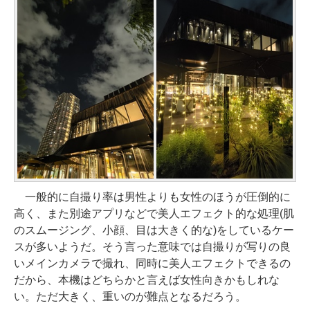
一般的に自撮り率は男性よりも女性のほうが圧倒的に
高く、また別途アプリなどで美人エフェクト的な処理(肌
のスムージング、小顔、目は大きく的な)をしているケー
スが多いようだ。そう言った意味では自撮りが写りの良
いメインカメラで撮れ、同時に美人エフェクトできるの
だから、本機はどちらかと言えば女性向きかもしれな
い。ただ大きく、重いのが難点となるだろう。