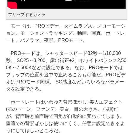
フリップするカメラ
モードは、PROビデオ、タイムラプス、スローモーシ
ョン、モーショントラッキング、動画、写真、ポートレ
ート、パノラマ、夜景、PROモード。
PROモードは、シャッタースピード32秒～1/10,000
秒、ISO25～3,200、露出補正±2、ホワイトバランス2,50
0K～7,500Kなどに設定できる。なお、PROモードでは
フリップの位置を途中で止めることも可能だ。PROビデ
オはPROモード同様、ISO感度などいろいろなパラメー
タを設定できる。
ポートレートはいわゆる背景ぼかし+美人エフェクト
(肌のトーン、ファンデ、美白、目の大きさ、小顔)だ
が、背面時と前面時で画角が自動的に変わってしまう。
望遠での背景ぼかしは使いにくく、任意に設定できるよ
うにしてほしいところだ。