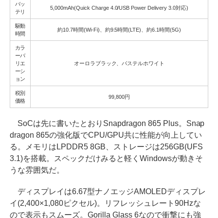
バッ
5,000mAh(Quick Charge 4.0/USB Power Delivery 3.0対応)
テリ
駆動
約10.7時間(Wi-Fi)、約9.5時間(LTE)、約6.1時間(5G)
時間
カラ
ーバ
リエ
オーロラブラック、パステルホワイト
ーシ
ョン
税別
99,800円
価格
SoCは先に書いたとおりSnapdragon 865 Plus。Snap
dragon 865の強化版でCPU/GPU共に性能が向上してい
る。メモリはLPDDR5 8GB、ストレージは256GB(UFS
3.1)を搭載。スペックだけみると軽くWindowsが動きそ
うな雰囲気だ。
ディスプレイは6.67型ナノエッジAMOLEDディスプレ
イ(2,400×1,080ピクセル)。リフレッシュレート90Hzな
ので表示もスムーズ。Gorilla Glass 6なので衝撃にも強