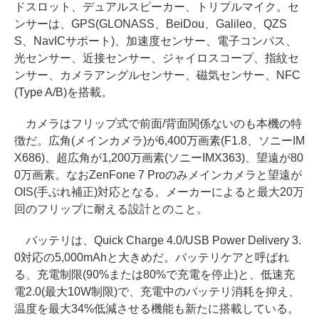
ドスロット、デュアルスピーカー、トリプルマイク。セ
ンサーは、GPS(GLONASS、BeiDou、Galileo、QZS
S、NavICサポート)、加速度センサー、電子コンパス、
光センサー、近接センサー、ジャイロスコープ、指紋セ
ンサー、カメラアングルセンサー、磁気センサー、NFC
(Type A/B)を搭載。
カメラはフリップ式で前面/背面関係ないのも本機の特
徴だ。広角(メインカメラ)が6,400万画素(F1.8、ソニーIM
X686)、超広角が1,200万画素(ソニーIMX363)、望遠が80
0万画素。なおZenFone 7 Proのみメインカメラと望遠が
OIS(手ぶれ補正)対応となる。メーカーによると最大20万
回のフリップに耐える設計とのこと。
バッテリは、Quick Charge 4.0/USB Power Delivery 3.
0対応の5,000mAhと大きめだ。バッテリケアと呼ばれ
る、充電制限(90%または80%で充電を停止)と、低速充
電2.0(最大10W制限)で、充電中のバッテリ消耗を抑え、
温度を最大34%低減させる機能も新たに搭載している。