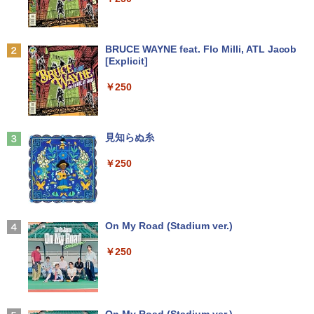
￥5,480
710e Small | Windows11 | デスクトップ
￥6,800
| 一年保証 | 第7世代 | Core i5 7400 3.0
【予約】和山やま 作品4冊セット 小冊子
2
(～最大3.5)GHz | MEM:8GB | HDD:500
＆アクリルスタンド付き特装版 【2026年
GB | DVDマルチ | Win11Pro64bit
12月11日発売予定】 わやまやま 夢中さ
Anker Soundcore P31i ブラック
BRUCE WAYNE feat. Flo Milli, ATL Jacob
DELL デル E2420H 液晶モニター 23.8イ
君に カラオケ行こ ファミレス行こ 特典
2
[Explicit]
【★最大100%ポイント】【新生活応援・
ンチワイド ブラック 1920×1080 （フル
付き 豪華 限定
￥9,980
2
￥5,990
2026】【Office 2019 H&B】富士通 MU
HD）IPSパネル LEDバックライト付 非光
￥250
937/Celeron 3865U/メモリ:4GB/8GB/S
沢 ノングレア 液晶ディスプレイ ディス
￥11,000
SD:128GB/256GB/512GB/1TB/13.3型/
プレイポート VGA VESA準拠 【中古】
フルHD/wifi/HDMI/USB3.0/中古 ノート
中古パソコン | NEC | Mate MKM28L-4 |
3
パソコン/モバイルPC/Windows11
￥5,500
Windows11 | デスクトップ | 一年保証 |
Anker Soundcore Liberty 5 ミッドナイトブ
見知らぬ糸
第8世代 | Core i5 8400 2.8(〜最大4.0)G
【全巻】 日本三國 1-7巻セット （裏少年
3
ラック
￥9,999
Hz | MEM:8GB | SSD:256GB(新品) | DV
サンデーコミックス） [ 松木 いっか ]
￥250
Dマルチ | 無線LANなし | Win11Pro64bit
￥14,990
IODATA LCD-DF241EDB 液晶モニター
￥5,478
3
23.8インチワイド ブラックj LED液晶モ
￥15,000
【2in1 タブレット PC フル】高性能 富士
ニター 1920 x 1080 フルHD 16:9 ADSパ
3
通 ARROWS Tab R727 第7世代 Core i5
ネル 非光沢 ノングレア 液晶ディスプレ
12.5型 WEBカメラ Windows11 搭載 モ
イ ディスプレイポート HDMI VGA VESA
【2026年アップグレード版】AOKIMI ワイヤ
On My Road (Stadium ver.)
バイル PC メモリ 4GB ストレージ 128G
準拠 PS4 switch 対応 スイッチ 【中古】
レスイヤホン bluetooth イヤホン V12 小型
[新品]シティーハンター CITY HUNTER
NEC MRM29/L-5 PC-MRM29LZ6ACS5
4
4
B コスパ抜群 本体 WIFI Bluetooth USB
軽量 ブルートゥースHi-Fi 最大36時間再生 ぶ
￥250
ゼノンセレクション (1-29巻 全巻) 全巻
Core i5-9400 2.9GHz 8GB 256GB(新品
3.0 パソコン 中古PC 中古ノートパソコ
るーとゅーす コードレス ENCノイズキャン
￥6,600
セット
SSD) DisplayPort x2/アナログRGB出力
ン
セリング 自動ペアリング Type-C充電 マイク
DVD+-RW Windows11 Pro 64bit 【中
付き 防水 タッチ式音量調整 スポーツ/通勤/通
古】【20260325】
￥25,520
学/WEB会議(ホワイト)
￥12,999
中古 モバイルモニター15.6インチEVICIV
On My Road (Stadium ver.)