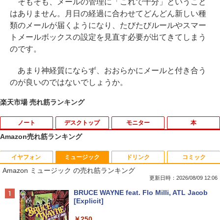
そもそも、メールの管理に「これで十分」ということ
はありません。月日の経過に合わせてどんどん新しい種
類のメールが届くようになり、たびたびルールやスマー
トメールボックスの設定を見直す必要が出てきてしまう
のです。
あまり神経質にならず、おおらかにメールと付き合う
のが良いのではないでしょうか。
楽天市場 売れ筋ランキング
ノート
デスクトップ
モニター
本
Amazon売れ筋ランキング
イヤフォン
ミュージック
ドリンク
コミック
【今だけ】全品ポイント10倍 お買い物マ
キヤノン 9967B001
【送料無料】TF: I-O DATA☆LCD-MF24
夢をかなえるゾウ 子ども版1 おかしな
1
1
1
1
Amazon ミュージック の売れ筋ランキング
ラソン★8/4～8/11★【2031年6月までO
4EDSW 液晶モニター 23.8インチ ワイド
神様ガネーシャとひみつの教え [ 水野敬
S更新可能】dynabook Chromebook C
ノングレア スピーカー搭載 [23.8インチ]
也 ]
更新日時：2026/08/09 12:06
￥5,380
1 SH-W02 Snapdragon SC7180 メモリ
[フルHD/LED/HDMI]/ VGA/ DVI-D/ 中古
Anker Soundcore P40i オフホワイト
BRUCE WAYNE feat. Flo Milli, ATL Jacob
4GB eMM搭載 Google ChromeOS 中古
ディスプレイ 中古モニター /24型 ワイド
￥1,650
[Explicit]
パソコン ノートPC【送料無料】【1年保
液晶モニター【3ケ月保証】
￥7,990
証】
中古パソコン | Lenovo | ThinkCentre M
2
￥250