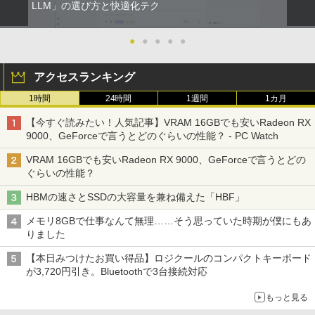
LLM」の選び方と快適化テク
●
●
●
●
●
アクセスランキング
1時間
24時間
1週間
1カ月
【今すぐ読みたい！人気記事】VRAM 16GBでも安いRadeon RX
9000、GeForceで言うとどのぐらいの性能？ - PC Watch
VRAM 16GBでも安いRadeon RX 9000、GeForceで言うとどの
ぐらいの性能？
HBMの速さとSSDの大容量を兼ね備えた「HBF」
メモリ8GBで仕事なんて無理……そう思っていた時期が僕にもあ
りました
【本日みつけたお買い得品】ロジクールのコンパクトキーボード
が3,720円引き。Bluetoothで3台接続対応
もっと見る