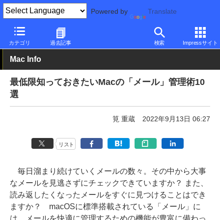
Powered by
Translate
PC Watch
パソコン/タブレット/スマートフォン
モバイルノート
カテゴリ
過去記事
検索
Impressサイト
Mac Info
最低限知っておきたいMacの「メール」管理術10
選
筧 重蔵
2022年9月13日 06:27
リスト
毎日溜まり続けていくメールの数々。その中から大事
なメールを見逃さずにチェックできていますか？ また、
読み返したくなったメールをすぐに見つけることはでき
ますか？ macOSに標準搭載されている「メール」に
は、メールを快適に管理するための機能が豊富に備わっ