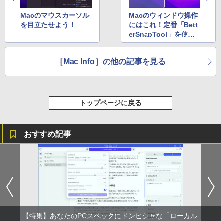
ONE PIECE モノクロ版 115 (ジャンプコミッ
クスDIGITAL)
by Amazon 天然水ラベルレス 2L×9本
Macのマウスカーソル
Macのウィンドウ操作
を目立たせよう！
にはこれ！定番「Bett
￥594
￥1,117
erSnapTool」を使い
こなそう
［Mac Info］の他の記事を見る
HUNTER×HUNTER モノクロ版 39 (ジャンプ
コミックスDIGITAL)
by Amazon 炭酸水 ラベルレス 500ml ×24本
強炭酸水 ペットボトル 500ミリリットル (Sm
art Basic)
￥572
トップページに戻る
￥1,625
スーパーの裏でヤニ吸うふたり 9巻 (デジタル
おすすめ記事
版ビッグガンガンコミックス)
コカ・コーラ やかんの麦茶 from 爽健美茶 ラ
ベルレス 650mlPET×24本
￥810
￥2,009
【特集】あなたのPCスペックにドンピシャな「ローカル