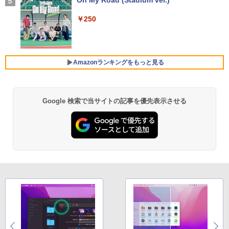
￥27,000
4
￥1,964
EVICIV156 -コンディションランク【B】
（商品 No.57-0）
￥250
ハイキュー！！ 全巻セット(1-45巻) （ジ
5
【マラソンセール期間中ポイント5倍】中
4
ャンプコミックス） [ 古舘春一 ]
古ノートパソコン 第8世代 Core i5 Wind
Xiaomi シャオミ REDMI Buds 8 Lite ワイヤ
￥7,990
【期間限定P15倍+最大10%OFFクーポ
5
ows11 メモリ8GB SSD240GB 15.6イン
レスイヤホン Bluetooth 5.4 ノイズキャンセ
ン】 【3年保証】HP PRODESK 400 G6
￥25,828
チ 大画面 Webカメラ ZOOM対応 DVDマ
リング ANC 36時間再生
SFF SSD256GB メモリ8GB Core i5 Wi
ルチ NEC VersaPro VKT16X-2 初期設定
Amazonランキングをもっと見る
ndows 11 Pro 中古 アウトレット 返品
済 すぐ使える 90日保証 送料無料
￥3,480
送料無料 中古デスクトップパソコン 中古
LG PCモニター 23.8インチ IPS フルHD
5
パソコン デスクトップパソコン デスクト
100Hz HDMI×2 ブルーライト低減 VESA
￥21,980
ップ PC OFFICE付き
対応 24MS500-B フルハイビジョン ディ
スプレイ モニター LGエレクトロニクス
Google 検索で当サイトの記事を優先表示させる
【Amazon.co.jp限定】 い・ろ・は・す 2L P
薬屋のひとりごと 17巻 (デジタル版ビッグガ
￥37,400
ET ラベルレス ×8本
ンガンコミックス)
￥11,440
8月5日限定10倍＆抽選10000P！｜高性
5
￥1,112
￥770
能ノートパソコン富士通 ライフブック A
579/749 Windows11 第八世代Corei5 1
5.6型大画面 メモリ8GB 秒速起動新品SS
D256GB DVD内蔵【カメラ、テンキー選
べる】ノートパソコン オフィス付き Mic
by Amazon 天然水 ラベルレス 500ml ×24本
異世界居酒屋「のぶ」(22) (角川コミックス・
rosoftoffice2024可 WIFI Bluetooth 送
富士山の天然水 バナジウム含有 水 ミネラル
エース)
料無料
ウォーター ペットボトル 静岡県産 500ミリリ
ットル (Smart Basic)
￥832
￥24,000
￥1,380