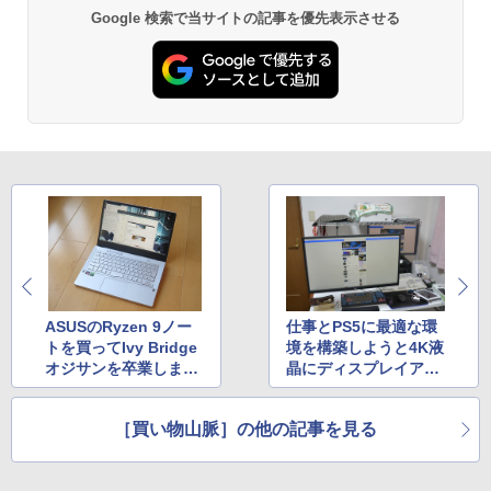
￥250
￥832
Google 検索で当サイトの記事を優先表示させる
￥1,112
Anker Soundcore Liberty 5 ミッドナイトブ
見知らぬ糸
ONE PIECE モノクロ版 115 (ジャンプコミッ
ラック
クスDIGITAL)
by Amazon 炭酸水 ラベルレス 500ml ×24本
強炭酸水 ペットボトル 500ミリリットル (Sm
￥250
art Basic)
￥14,990
￥594
￥1,625
【2026年アップグレード版】AOKIMI ワイヤ
On My Road (Stadium ver.)
HUNTER×HUNTER モノクロ版 39 (ジャンプ
レスイヤホン bluetooth イヤホン V12 小型
コミックスDIGITAL)
by Amazon 天然水ラベルレス 2L×9本
軽量 ブルートゥースHi-Fi 最大36時間再生 ぶ
￥250
るーとゅーす コードレス ENCノイズキャン
￥572
￥1,117
セリング 自動ペアリング Type-C充電 マイク
ASUSのRyzen 9ノー
仕事とPS5に最適な環
付き 防水 タッチ式音量調整 スポーツ/通勤/通
学/WEB会議(ホワイト)
トを買ってIvy Bridge
境を構築しようと4K液
オジサンを卒業しまし
晶にディスプレイアー
On My Road (Stadium ver.)
スーパーの裏でヤニ吸うふたり 9巻 (デジタル
￥1,964
た
ム導入したら想定以上
版ビッグガンガンコミックス)
【Amazon.co.jp限定】 伊藤園 磨かれて、澄
の快適さだった
みきった日本の水 2L 8本 ラベルレス [ ケース
￥250
［買い物山脈］の他の記事を見る
] [ 水 ] [ ペットボトル ] [ 箱買い ] [ ストック
￥810
Xiaomi シャオミ REDMI Buds 8 Lite ワイヤ
] [ 水分補給 ]
レスイヤホン Bluetooth 5.4 ノイズキャンセ
リング ANC 36時間再生
￥998