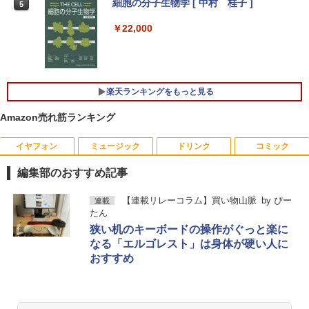
【1500円OFFクーポン】【WEBカメラ
細胞の分子生物学 [ 中村 桂子 ]
4
5
＆テンキー付き】ノートパソコン 15.6イ
ンチ SSD512GB メモリ16GB Corei5 第
￥22,000
8世代 Microsoft Office付き Windows11
アイリスオーヤマ △ポータブルモニター
4
DELL Latitude 3500 中古ノートパソコ
15.6インチ DP-EF164S-B ブラック
ン PC パソコン 中古ノートPC 中古PC 最
大SSD1TB メモリ32GB 中古パソコン フ
￥13,068
ルHD
楽天ランキングをもっと見る
￥24,800
Amazon売れ筋ランキング
【公式限定2年保証】 モニター 23インチ
5
フルhd 高画質 100Hz VA ノングレア 非
イヤフォン
ミュージック
ドリンク
コミック
光沢 スピーカー内蔵 3年保証 ディスプレ
【全商品10%OFF+P5倍】HP ProBook 4
5
イ パソコンモニター PCモニター フルハ
50 G7 ノートパソコン 第10世代 Core i5
編集部のおすすめ記事
イビジョン 21インチ 液晶モニター アイ
Windows11 Pro 正式対応 15型液晶 WE
リスオーヤマ DT-JF * 安心延長保証対象
Bカメラ メモリ 8GB 16GB SSD 256GB
Anker Soundcore P40i オフホワイト
BRUCE WAYNE feat. Flo Milli, ATL Jacob
by Amazon 天然水 ラベルレス 500ml ×24本
薬屋のひとりごと 17巻 (デジタル版ビッグガ
【連載リレーコラム】買い物山脈
by
ぴー
連載
512GB WPS Office付き USB TypeC HD
[Explicit]
富士山の天然水 バナジウム含有 水 ミネラル
ンガンコミックス)
たん
MI 指紋認証 テンキー 中古PC 中古ノー
￥16,820
ウォーター ペットボトル 静岡県産 500ミリリ
￥7,990
狭い机のキーボードの操作がぐっと楽に
トパソコン
ットル (Smart Basic)
￥250
￥770
なる「エルゴレスト」は身体が硬い人に
￥28,400
￥1,380
おすすめ
Anker Soundcore P31i ブラック
BRUCE WAYNE feat. Flo Milli, ATL Jacob
異世界居酒屋「のぶ」(22) (角川コミックス・
[Explicit]
エース)
【Amazon.co.jp限定】 い・ろ・は・す 2L P
ET ラベルレス ×8本
￥5,990