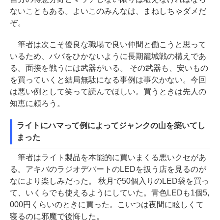
ないこともある。よいこのみんなは、まねしちゃダメだ
ぞ。
筆者は次こそ優良な職場で良い仲間と働こうと思って
いるため、ババをひかないように長期籠城戦の構えであ
る。面接を戦うには武器がいる。 その武器も、安いもの
を買っていくと結局無駄になる事例は事欠かない。今回
は悪い例として笑って読んでほしい。買うときは先人の
知恵に頼ろう。
ライトにハマって例によってジャンクの山を築いてし
まった
筆者はライト製品を本能的に買いまくる悪いクセがあ
る。アキバのラジオデパートのLEDを扱う店を見るのが
なにより楽しみだった。 秋月で50個入りのLED袋を買っ
て、いくらでも使えるようにしていた。青色LEDも1個5,
000円くらいのときに買った。こいつは夜間に眩しくて
寝るのに邪魔で後悔した。