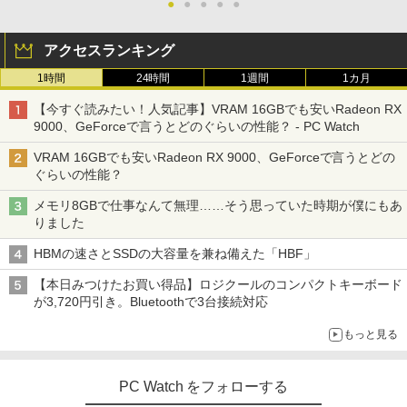
●
●
●
●
●
アクセスランキング
1時間
24時間
1週間
1カ月
【今すぐ読みたい！人気記事】VRAM 16GBでも安いRadeon RX
9000、GeForceで言うとどのぐらいの性能？ - PC Watch
VRAM 16GBでも安いRadeon RX 9000、GeForceで言うとどの
ぐらいの性能？
メモリ8GBで仕事なんて無理……そう思っていた時期が僕にもあ
りました
HBMの速さとSSDの大容量を兼ね備えた「HBF」
【本日みつけたお買い得品】ロジクールのコンパクトキーボード
が3,720円引き。Bluetoothで3台接続対応
もっと見る
PC Watch をフォローする