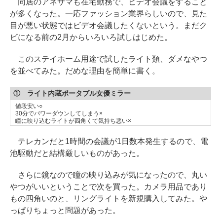
同居のアネサマも在宅勤務で、ビデオ会議をすること
が多くなった。一応ファッション業界らしいので、見た
目が悪い状態ではビデオ会議したくないという。まだク
ビになる前の2月からいろいろ試しはじめた。
このステイホーム用途で試したライト類、ダメなやつ
を並べてみた。だめな理由を簡単に書く。
① ライト内蔵ポータブル女優ミラー
値段安い○
30分でパワーダウンしてしまう×
瞳に映り込むライトが四角くて気持ち悪い×
テレカンだと1時間の会議が1日数本発生するので、電
池駆動だと結構厳しいものがあった。
さらに鏡なので瞳の映り込みが気になったので、丸い
やつがいいということで次を買った。カメラ用品であり
もの四角いのと、リングライトを新規購入してみた。や
っぱりちょっと問題があった。