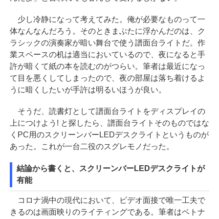
少し冷静になって考えてみた。俺が必要なものって一
体なんなんだろう。そのときまぶたに浮かんだのは、ク
ラシックの演奏家が暗い舞台で使う譜面台ライトだ。作
業スペースの机は適当においているので、夜になると手
許が暗くて紙の本を読むのがつらい。筆者は最近になっ
て目を悪くしてしまったので、夜の部屋は落ち着けるよ
うに暗くしたいが手許は明るいほうが良い。
そうだ、読書灯として譜面台ライトをディスプレイの
上につけよう! と探したら、譜面台ライトそのものではな
くPC用のスクリーンバーLEDデスクライトというものが
あった。これが一台二役のスグレモノだった。
結論から書くと、スクリーンバーLEDデスクライトが
有能
コロナ渦中の現代において、ビデオ面接で唯一工夫で
きるのは画面映りのライティングである。筆者はベトナ