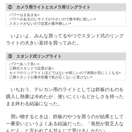
② カメラ用ライトとカメラ用リングライト
パワーはまあまあ○
パワーがあるのにサイズが小さいので集中的に眩しい×
スタンドがないので設置が案外難しい×
いよいよ、みんな買ってるやつでスタンド式のリング
ライトの大きい直径を買ってみた。
③ スタンド式リングライト
パワーあって良い○
三脚式スタンドで設置が楽○
カメラのリングライトほどではないが眩しいので画面が見にくくなる×
三脚スタンドが案外邪魔で机が広くないと置けない×
いちおう、テレカン用のライトとしては鉄板のものを
購入し熱量は冷めたが、使いにくいもどかしさを持った
まま終わる結論になった。
買い物するときは、鉄板のやつを買うのが結果として
一番安いというよくある結論だった。「発想が貧乏人な
んだよ」と言われても甘んじて受けるしかない。