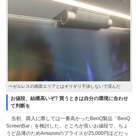
ベゼルレスの画面エリアとはギリギリ干渉しないで済んだ
お値段、結構高いぞ? 買うときは自分の環境に合わせ
て判断を
当初、購入に際しては一番高かったBenQ製品「BenQ
ScreenBar」を検討した。ところが良いお値段で、ちょ
うど品薄のためAmazonのプライスが25,000円ほどだっ