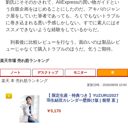
劉氏にそそのかされて、AliExpressの買い物ガイドとい
う自腹企画をはじめることにしたのだ。アキバのジャン
ク屋をしていた筆者であっても、ろくでもないトラブル
に巻き込まれる悪い予感しかしない。すでに素人にはオ
ススメできないような経験をしているからだ。
到着後に比較レビューを行なう。面白いのは製品レビ
ューじゃなくて購入トラブルのほうだ。乞うご期待。
楽天市場 売れ筋ランキング
ノート
デスクトップ
モニター
本
楽天 本 売れ筋ランキング
更新日時：2026/08/09 10:00
中古ノートパソコン インテル Celeron C
【マラソンセール期間中ポイント5倍】
【 限定生産・特典つき 】YUZURU2027
1
1
1
ore i5 Windows11 Pro Office 2024付き
【まとめ買いでお得】 中古モニター 18.5
羽生結弦カレンダー壁掛け版 [ 能登 直 ]
メモリ4GB/8GB/16GB選択可 SSD128G
インチ WXGA 1366x768 ノングレア DE
B/1TB選択可 15.6型 テンキー ビジネス
LL E1916H DisplayPort VGA ケーブル
￥5,170
在宅勤務 学生向け 初期設定不要 店長お
付き サブモニターにおすすめ 動作確認済
まかせ中古厳選 ノートPC ノート パソコ
み 30日保証 送料無料
ン 中古PC 在宅ワーク オフィス 中古