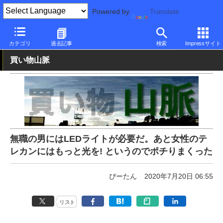
Powered by
Translate
PC Watch
半導体/周辺機器
アクセサリ
その他
カテゴリ
過去記事
検索
Impressサイト
買い物山脈
無職の男にはLEDライトが必要だ。あと女性のテ
レカンにはもっと光を! というのでポチりまくった
ぴーたん
2020年7月20日 06:55
リスト