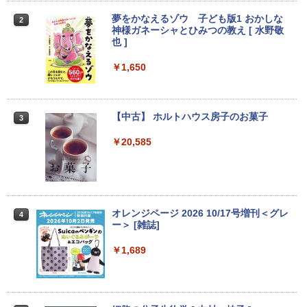
￥3,900
￥11,980
夢をかなえるゾウ 子ども版1 おかしな
2
神様ガネーシャとひみつの教え [ 水野敬
也 ]
【期間限定10%OFFクーポン 8/12 10時
2
【期間限定破格金額！】新生活 新古品 W
まで】 モニター 21.5型 液晶ディスプレ
￥1,650
2
in11搭載 パソコンノートパソコンoffice
イ ベゼル ディスプレイ 液晶モニター PC
付き 初心者向けノートPC 初期設定済 1
モニター 壁掛け フリッカーレス FreeSy
5.6型 インテル高速CPU ランダムで発送
nc 21.5インチ 角度調節 FullHD ブルー
メモリ4GB～ 高速SSD1TB 最大 フルHD
ライトカット VAパネル VESAフル FHD
【中古】 ホルトハウス房子のお菓子
3
Webカメラ zoom 軽量薄型 無線 型番更
ノングレア MAXZEN JM22CH02
新で在庫処分
￥20,585
￥9,480
￥12,980
【3年保証】PS5対応 23.8型 液晶モニタ
3
■Apple MacBook Retina 12インチ 201
ー フルHD IPS リフレッシュレート 100H
オレンジページ 2026 10/17号増刊＜グレ
3
4
7 A1534 Core m3 1.2GHz 8GB ローズゴ
z VESA 対応 スピーカー HDMI VGA モニ
ー＞ [雑誌]
ールド 初期化済み 動作確認済み2638003
ター 液晶 液晶モニター 液晶ディスプレ
イ 23.8インチ パソコンモニター 新品 Fe
￥1,689
uVision FSID24BF0SI フュービジョン
￥18,594
ゲーミングモニター
￥10,980