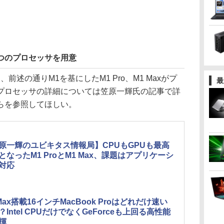
は5つのプロセッサを用意
には、前述の通りM1を基にしたM1 Pro、M1 Maxがプ
最
プロセッサの詳細については笠原一輝氏の記事で詳
らを参照してほしい。
原一輝のユビキタス情報局】CPUもGPUも最高
となったM1 ProとM1 Max、課題はアプリケーシ
対応
 Max搭載16インチMacBook Proはどれだけ速い
？Intel CPUだけでなくGeForceも上回る高性能
揮