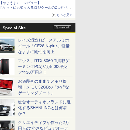
【やじうまミニレビュー】
ポケットにも楽々入るロジクールの2つ折りマ
ウス「Mobi Fold」。その気になるギミックと
もっと見る
は？
Special Site
レイズ鍛造1ピースアルミホ
イール「CE28 N-plus」軽量
なままに剛性を向上
マウス、RTX 5060 Ti搭載ゲ
ーミングPCが7万5,000円オ
フで30万円台！
お値段そのままでメモリ倍
増！メモリ32GBの「お得な
ゲーミングノート」
総合オーディオブランドに進
化するSHANLINGとは何者
か？
クリエイティブが作った2万
円台の“小さなピュアオーデ