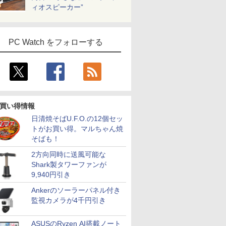
ィオスピーカー”
PC Watch をフォローする
買い得情報
日清焼そばU.F.O.の12個セッ
トがお買い得。マルちゃん焼
そばも！
2方向同時に送風可能な
Shark製タワーファンが
9,940円引き
Ankerのソーラーパネル付き
監視カメラが4千円引き
ASUSのRyzen AI搭載ノート