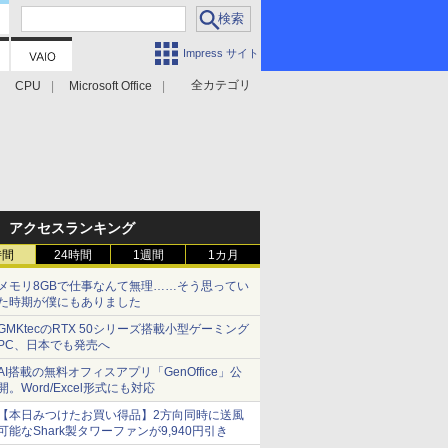
Impress サイト
全カテゴリ
CPU
Microsoft Office
アクセスランキング
時間
24時間
1週間
1カ月
メモリ8GBで仕事なんて無理……そう思ってい
た時期が僕にもありました
GMKtecのRTX 50シリーズ搭載小型ゲーミング
PC、日本でも発売へ
AI搭載の無料オフィスアプリ「GenOffice」公
開。Word/Excel形式にも対応
【本日みつけたお買い得品】2方向同時に送風
可能なShark製タワーファンが9,940円引き