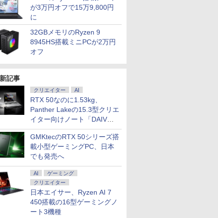
が3万円オフで15万9,800円
に
32GBメモリのRyzen 9
8945HS搭載ミニPCが2万円
オフ
新記事
クリエイター
AI
RTX 50なのに1.53kg、
Panther Lakeの15.3型クリエ
イター向けノート「DAIV
Z5」
GMKtecのRTX 50シリーズ搭
載小型ゲーミングPC、日本
でも発売へ
AI
ゲーミング
クリエイター
日本エイサー、Ryzen AI 7
450搭載の16型ゲーミングノ
ート3機種