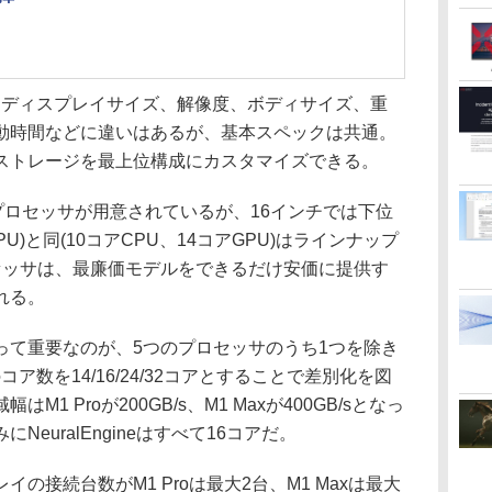
roは、ディスプレイサイズ、解像度、ボディサイズ、重
動時間などに違いはあるが、基本スペックは共通。
ストレージを最上位構成にカスタマイズできる。
プロセッサが用意されているが、16インチでは下位
GPU)と同(10コアCPU、14コアGPU)はラインナップ
セッサは、最廉価モデルをできるだけ安価に提供す
れる。
て重要なのが、5つのプロセッサのうち1つを除き
コア数を14/16/24/32コアとすることで差別化を図
1 Proが200GB/s、M1 Maxが400GB/sとなっ
euralEngineはすべて16コアだ。
接続台数がM1 Proは最大2台、M1 Maxは最大