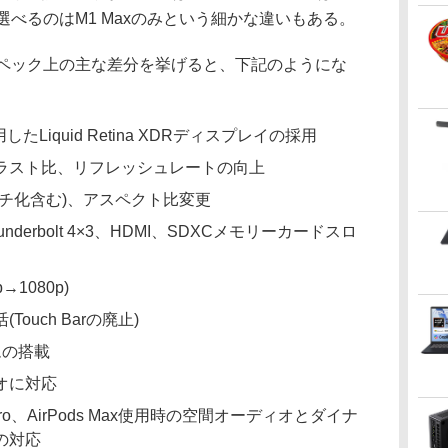
選べるのはM1 Maxのみという細かな違いもある。
とのスペック上の主な差分を挙げると、下記のようにな
たLiquid Retina XDRディスプレイの採用
ラスト比、リフレッシュレートの向上
チ化含む)、アスペクト比変更
erbolt 4×3、HDMI、SDXCメモリーカードスロ
1080p)
uch Barの廃止)
ムの搭載
オに対応
ds Pro、AirPods Max使用時の空間オーディオとダイナ
の対応