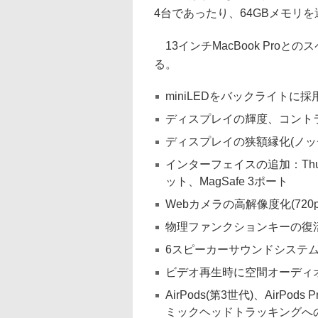
4台であったり、64GBメモリを
13インチMacBook Pro
る。
miniLEDをバックライトに採用し
ディスプレイの輝度、コント
ディスプレイの狭額縁化(ノッ
インターフェイスの追加：Thund
ット、MagSafe 3ポート
Webカメラの高解像度化(720p→
物理ファンクションキーの復活(To
6スピーカーサウンドシステ
ビデオ再生時に空間オーディ
AirPods(第3世代)、AirPo
ミックヘッドトラッキングへ