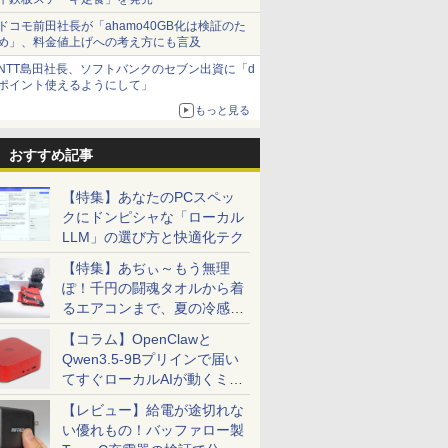
ドコモ前田社長が「ahamo40GB化は検証のた
め」、料金値上げへの考え方にも言及
NTT島田社長、ソフトバンクのセブン出資に「d
ポイント使えるようにして」
もっと見る
おすすめ記事
【特集】あなたのPCスペッ
クにドンピシャな「ローカル
LLM」の選び方と快適化テク
【特集】あぢぃ～もう無理
ぽ！千円の闘魂タオルから着
るエアコンまで、夏の冷感グ
ッズ一挙紹介
【コラム】OpenClawと
Qwen3.5-9Bプリインで届い
てすぐローカルAIが動くミニ
PC「SER9 Pro」
【レビュー】給電が途切れな
い優れもの！バッファロー製