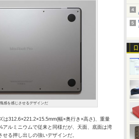
塊感を感じさせるデザインだ
は312.6×221.2×15.5mm(幅×奥行き×高さ)、重量
100%アルミニウムで従来と同様だが、天面、底面は湾
させる押し出しの強いデザインだ。