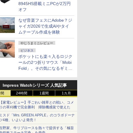
8945HS搭載ミニPCが2万円
オフ
なぜ音楽フェスにAdobe？ジ
ャイガ2026で生成AIやタイ
ムテーブル作成を体験
やじうまミニレビュー
ビジネス
ポケットにも楽々入るロジク
ールの2つ折りマウス「Mobi
Fold」。その気になるギミッ
クとは？
Impress Watchシリーズ 人気記事
時間
24時間
1週間
1カ月
【家電レビュー】手ごわい雑草との戦い、コメ
リの草刈機で完全勝利 掃除機感覚で使えた
ミスド「Mrs. GREEN APPLE」のコラボドーナ
ツ4種、いよいよ発売！
吉野家、牛リブロースを熱々で提供する「極旨
牛鉄板ステーキ定食」を発売