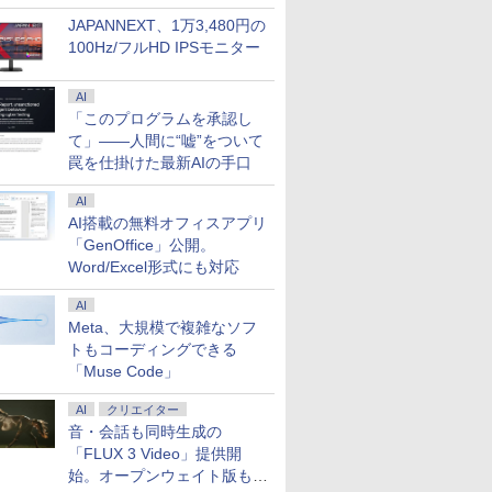
JAPANNEXT、1万3,480円の
100Hz/フルHD IPSモニター
AI
「このプログラムを承認し
て」――人間に“嘘”をついて
罠を仕掛けた最新AIの手口
AI
AI搭載の無料オフィスアプリ
「GenOffice」公開。
Word/Excel形式にも対応
AI
Meta、大規模で複雑なソフ
トもコーディングできる
「Muse Code」
AI
クリエイター
音・会話も同時生成の
「FLUX 3 Video」提供開
始。オープンウェイト版も計