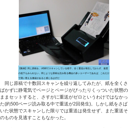
【動画】同じ原稿を、iX500でスキャンしている様子。全く重送が発生しておらず、速度
の低下もみられない。同じような原稿を読み取る機会の多いユーザーであれば、これだけ
で買い替える価値があると感じるはずだ
同じ原稿で十数回スキャンを繰り返してみたが、紙を全くさ
ばかずに静電気でページとページがぴったりくっついた状態の
ままセットすると、さすがに重送がゼロというわけではなかっ
た(約500ページ読み取る中で重送が2回発生)。しかし紙をさば
いた状態でスキャンした限りでは重送は発生せず、また重送そ
のものを見逃すこともなかった。