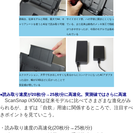
原稿台。従来モデルと同様、最大でA4、キ
サイドガイド部。ハの字状に開きにくくなっ
ャリアシートを使うとA3まで読み取り可能
ている。また従来は銀色のメッキ加工で指紋
がつきやすかったが、今回のモデルでは改め
られている
エクステンション。片手で引き出しやすくな
見るからにコンパクトになったACアダプタ
ったほか、幅が1.5倍ほどに広がったことで
安定感が増している
●読み取り速度が20枚/分→25枚/分に高速化。実測値ではさらに高速
ScanSnap iX500は従来モデルに比べてさまざまな進化がみ
られるが、まずは「自炊」用途に関係するところで、注目すべ
きポイントを見ていこう。
・読み取り速度の高速化(20枚/分→25枚/分)