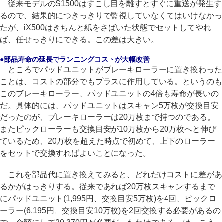
従来モデルのS1500はすこし目を離すとすぐに重送が発生す
るので、結果的につきっきりで監視していなくてはいけなかっ
たが、iX500はきちんと紙をさばいた状態でセットしてやれ
ば、任せっきりにできる。この差は大きい。
●部品寿命の延長でランニングコストが大幅改善
ところでパッドユニットがブレーキローラーに置き換わった
ことは、コストの部分でもプラスに作用している。というのも
このブレーキローラー、パッドユニットの4倍も寿命が長いの
だ。具体的には、パッドユニットはスキャン5万枚が交換目安
だったのが、ブレーキローラーは20万枚まで持つのである。
またピックローラーも交換目安が10万枚から20万枚へと伸び
ているため、20万枚を超えた時点で初めて、上下のローラー
をセットで交換すればよいことになった。
これを部品代に置き換えてみると、どれだけコストに差があ
るかがはっきりする。従来であれば20万枚スキャンするまで
にパッドユニット(1,995円、交換目安5万枚)を4回、ピックロ
ーラー(6,195円、交換目安10万枚)を2回交換する必要があるの