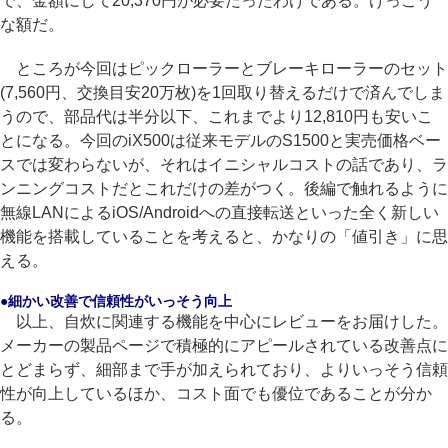
で、金額にして20,370円が必要だったわけである。けっこう
な額だ。
ところが今回はピックローラーとブレーキローラーのセット
(7,560円、交換目安20万枚)を1回取り替えるだけで済んでしま
うので、部品代は半分以下、これまでより12,810円も安いこ
とになる。今回のiX500は従来モデルのS1500と実売価格ベー
スでは変わらないが、それはイニシャルコストの話であり、ラ
ンニングコストだとこれだけの差がつく。後編で触れるように
無線LANによるiOS/Androidへの直接転送といった全く新しい
機能を搭載していることを考えると、かなりの「値引き」に思
える。
●細かい改善で信頼性がいっそう向上
以上、自炊に関連する機能を中心にレビューをお届けした。
メーカーの製品ページで積極的にアピールされている改善点に
とどまらず、細部まで手が加えられており、よりいっそう信頼
性が向上しているほか、コスト面でも優位であることが分か
る。