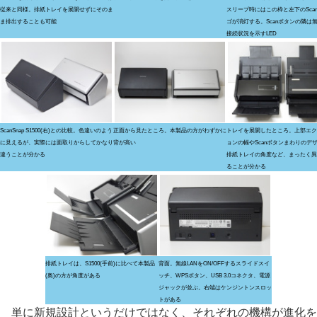
従来と同様。排紙トレイを展開せずにそのま
スリープ時にはこの枠と左下のScanS
ま排出することも可能
ゴが消灯する。Scanボタンの隣は無
接続状況を示すLED
ScanSnap S1500(右)との比較。色違いのよう
正面から見たところ。本製品の方がわずかに
トレイを展開したところ。上部エク
に見えるが、実際には面取りからしてかなり
背が高い
ョンの幅やScanボタンまわりのデ
違うことが分かる
排紙トレイの角度など、まったく異
ることが分かる
排紙トレイは、S1500(手前)に比べて本製品
背面。無線LANをON/OFFするスライドスイ
(奥)の方が角度がある
ッチ、WPSボタン、USB 3.0コネクタ、電源
ジャックが並ぶ。右端はケンジントンスロッ
トがある
単に新規設計というだけではなく、それぞれの機構が進化を