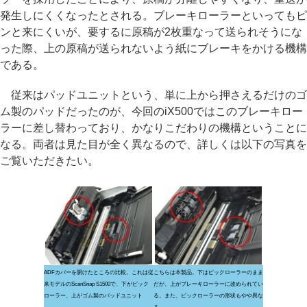
発生しにくくなったとされる。ブレーキローラーといってもピ
ンと来にくいが、要するに原稿が2枚重なって送られそうにな
った際、上の原稿が送られないよう紙にブレーキをかける機構
である。
従来はパッドユニットという、単に上から押さえるだけのゴ
ム製のパッドだったのが、今回のiX500ではこのブレーキロー
ラーに差し替わっており、かなりこだわりの機構ということに
なる。両者は見た目が全く異なるので、詳しくは以下の写真を
ご覧いただきたい。
ADFカバーを開けたところの比較。これは従
こちらは本製品。下はピックローラーのまま
来モデルのScanSnap S1500で、下がピック
だが、上がブレーキローラーに改められてい
ローラー、上がゴム製のパッドユニット
る。また、ピックローラーの形状もやや異な