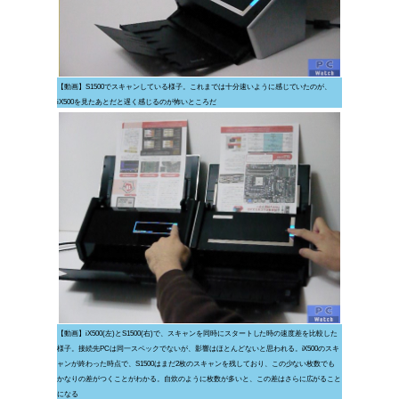
【動画】S1500でスキャンしている様子。これまでは十分速いように感じていたのが、
iX500を見たあとだと遅く感じるのが怖いところだ
【動画】iX500(左)とS1500(右)で、スキャンを同時にスタートした時の速度差を比較した
様子。接続先PCは同一スペックでないが、影響はほとんどないと思われる。iX500のスキ
ャンが終わった時点で、S1500はまだ2枚のスキャンを残しており、この少ない枚数でも
かなりの差がつくことがわかる。自炊のように枚数が多いと、この差はさらに広がること
になる