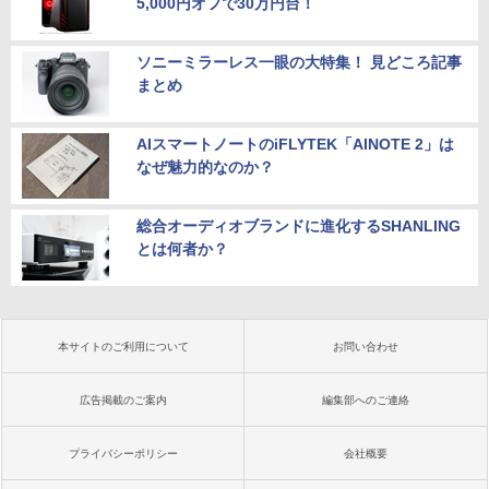
5,000円オフで30万円台！
A 静音 mini pc Windows11 Pro 4K 3画
面出力 M6 Ultra
ソニーミラーレス一眼の大特集！ 見どころ記事
￥91,999
まとめ
AIスマートノートのiFLYTEK「AINOTE 2」は
なぜ魅力的なのか？
総合オーディオブランドに進化するSHANLING
とは何者か？
本サイトのご利用について
お問い合わせ
広告掲載のご案内
編集部へのご連絡
プライバシーポリシー
会社概要