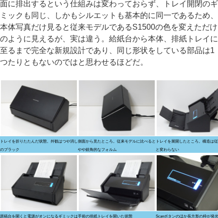
面に排出するという仕組みは変わっておらず、トレイ開閉のギ
ミックも同じ、しかもシルエットも基本的に同一であるため、
本体写真だけ見ると従来モデルであるS1500の色を変えただけ
のように見えるが、実は違う。給紙台から本体、排紙トレイに
至るまで完全な新規設計であり、同じ形状をしている部品は1
つたりともないのではと思わせるほどだ。
トレイを折りたたんだ状態。外観はつや消し
側面から見たところ。従来モデルに比べると
トレイを展開したところ。構造は従
のブラック
やや鋭角的なフォルム
と変わらない
原稿台を開くと電源がオンになるギミックは
手前の排紙トレイを開いた状態
Scanボタンのほか長方形の枠が発