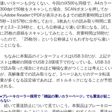
速いパターンも少なくない。今回のiX500も同様で、A4カラー
300dpiで50枚をスキャンした場合、SCANボタンを押してか
らAdobe ReaderでPDFが表示されるまでの総所要時間は1分5
5秒～1分57秒に分布しており、1枚あたりの読み取り時間に直
すと2.3～2.34秒と、むしろ公称値より速い計算になる。試し
に25枚の原稿をスキャンしてみたところ、所要時間は58秒だ
ったので、「25枚/分」という公称値よりもわずかながら速い
ことになる。
ちなみに本製品のインターフェイスはUSB 3.0だが、上記テ
ストは機材の関係でUSB 2.0環境下で行なっている。USB 3.0
で読み取った場合にそれほど極端な差がつくことは考えにくい
が、高解像度での読み取りなど、1ページあたりのデータ転送
量が多くなる設定値であれば、ボトルネックになることが予想
される。
●ブレーキローラー採用で「雑誌の薄いカラーページ」でも重送が起こ
らない
続いて重送防止について見ていこう。本製品はブレーキロー
ラーを採用したことにより、原稿が分離しやすくなり、重送が