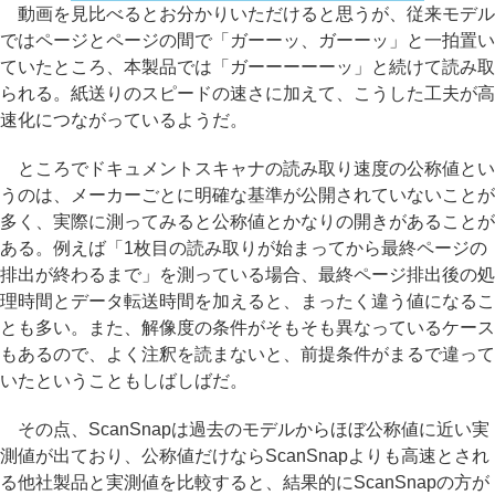
動画を見比べるとお分かりいただけると思うが、従来モデル
ではページとページの間で「ガーーッ、ガーーッ」と一拍置い
ていたところ、本製品では「ガーーーーーッ」と続けて読み取
られる。紙送りのスピードの速さに加えて、こうした工夫が高
速化につながっているようだ。
ところでドキュメントスキャナの読み取り速度の公称値とい
うのは、メーカーごとに明確な基準が公開されていないことが
多く、実際に測ってみると公称値とかなりの開きがあることが
ある。例えば「1枚目の読み取りが始まってから最終ページの
排出が終わるまで」を測っている場合、最終ページ排出後の処
理時間とデータ転送時間を加えると、まったく違う値になるこ
とも多い。また、解像度の条件がそもそも異なっているケース
もあるので、よく注釈を読まないと、前提条件がまるで違って
いたということもしばしばだ。
その点、ScanSnapは過去のモデルからほぼ公称値に近い実
測値が出ており、公称値だけならScanSnapよりも高速とされ
る他社製品と実測値を比較すると、結果的にScanSnapの方が