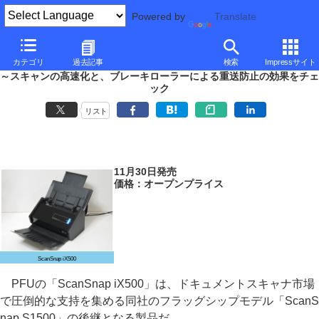
Powered by
Translate
■
山口真弘の電子書籍タッチアンドトライ
■
カテゴリ
過去記事
検索
Impressサイト
PFUのドキュメントスキャナ「ScanSnap iX500」を試す(前編)
～スキャンの高速化と、ブレーキローラーによる重送防止の効果をチェ
ック
リスト
11月30日発売
価格：オープンプライス
ScanSnap iX500
PFUの「ScanSnap iX500」は、ドキュメントスキャナ市場
で圧倒的な支持を集める同社のフラッグシップモデル「ScanS
nap S1500」の後継となる製品だ。