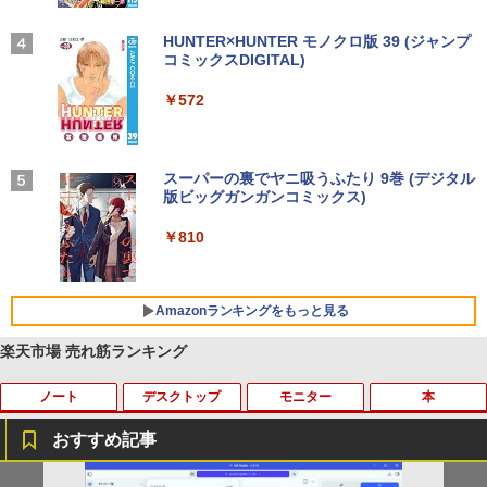
【2026年アップグレード版】AOKIMI ワイヤ
On My Road (Stadium ver.)
HUNTER×HUNTER モノクロ版 39 (ジャンプ
レスイヤホン bluetooth イヤホン V12 小型
コミックスDIGITAL)
by Amazon 炭酸水 ラベルレス 500ml ×24本
軽量 ブルートゥースHi-Fi 最大36時間再生 ぶ
強炭酸水 ペットボトル 500ミリリットル (Sm
￥250
るーとゅーす コードレス ENCノイズキャン
art Basic)
￥572
セリング 自動ペアリング Type-C充電 マイク
付き 防水 タッチ式音量調整 スポーツ/通勤/通
￥1,625
学/WEB会議(ホワイト)
BUGS LIFE
スーパーの裏でヤニ吸うふたり 9巻 (デジタル
￥1,964
版ビッグガンガンコミックス)
コカ・コーラ やかんの麦茶 from 爽健美茶 ラ
ベルレス 650mlPET×24本
￥250
￥810
Xiaomi シャオミ REDMI Buds 8 Lite ワイヤ
￥2,009
レスイヤホン Bluetooth 5.4 ノイズキャンセ
リング ANC 36時間再生
Amazonランキングをもっと見る
￥3,480
楽天市場 売れ筋ランキング
ノート
デスクトップ
モニター
本
おすすめ記事
【法人限定】バッファロー WLE-OP-AC
【マラソンセール期間中ポイント5倍】中
アースドリームス 厳選おまかせモニター
【3千円以上送料無料】夏目友人帳 1-33
1
1
1
1