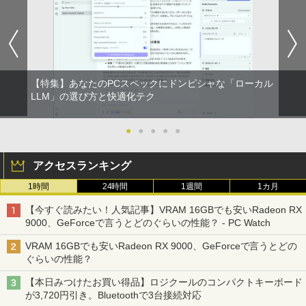
12C2 WLE-OP-AC12C後継品 エアステ
古デスクトップパソコン Core i7 第9世代
21.5型〜27型ワイド 【HDMI対応 / FULL
巻セット
ーション プロ用 12V ACアダプター
メモリ16GB M.2 SSD512GB DVD-ROM
HD解像度】 大手メーカー液晶 (Dell/HP/
DisplayPort DVI 省スペース Windows1
NEC等) テレワーク デュアルモニター S
￥19,404
1 マウスコンピューター MPro-S201X 初
witch PS4 PS5対応 【整備済み中古品】
￥3,570
期設定済 すぐ使える 90日保証 送料無料
￥6,470
￥37,980
【特集】あなたのPCスペックにドンピシャな「ローカル
「こうして日本人だけが騙される」マス
中古ノートパソコン 訳あり パナソニック
LLM」の選び方と快適化テク
2
2
コミが報じない「国際政治
Let's note SZ6 Core i5 Windows11 Pro
Office 2024付き メモリ4GB/8GB選択可
【お買い物マラソン限定価格】モニター
2
SSD256GB/512GB/1TB選択可 12型 無
【全品最大2500円OFFクーポン】【超小
21.5インチ 100Hz FHD VAパネル スピー
●
●
●
●
●
￥2,970
2
線LAN HDMI 軽量 モバイル ビジネス 在
型 第8世代 i5】 Core i5 第8世代 DELL O
カー搭載 ブルーライト軽減 ノングレアタ
宅勤務 学生向け
ptiPlex 3060 MicroDisplayPort Office
イプ 壁掛け対応 省スペース 角度調整 高
アクセスランキング
付き Windows11 メモリ8GB/16GB SSD
視野角 178° Adaptive-Sync対応 MAXZ
256GB/512GB/ 1TB HDMI 2画面同時出
EN MJM22CH03-F100 2608mr
￥12,980
1時間
24時間
1週間
1カ月
力 WIFI USB3.0 ミニPC 本体 デスクトッ
筋肉 脳 血管 腸 骨 5つの力が毎日高ま
3
プパソコン 中古 パソコン
￥9,930
る！ 鎌田式長生き常備菜 [ 鎌田 實 ]
【今すぐ読みたい！人気記事】VRAM 16GBでも安いRadeon RX
9000、GeForceで言うとどのぐらいの性能？ - PC Watch
￥42,999
￥1,694
【ポイント10倍 期間限定】dynabook K
3
70 第11世代 intel N4500 10.1型 高精細 I
VRAM 16GBでも安いRadeon RX 9000、GeForceで言うとどの
PSノングレア 無音ファンレス Wi-Fi 6 W
液晶モニター PCディスプレイ 23.8 24イ
3
ぐらいの性能？
EBカメラ 初期設定済み すぐ使える Win
ンチ 144Hz 1ms IPS フルHD ノングレア
dows 11 頑丈設計 2in1 タブレットPC
【期間限定P15倍+最大10%OFFクーポ
非光沢 ブルーライトカット HDMI VGA
3
【本日みつけたお買い得品】ロジクールのコンパクトキーボード
(タッチペン非付属)【整備済み中古品】
ン】 【3年保証】HP PRODESK 400 G6
スピーカー内蔵 ヘッドホン端子 VESA対
アーティストのための人体解剖学 ドロー
4
が3,720円引き。Bluetoothで3台接続対応
DM SSD512GB メモリ8GB Core i5 Win
応 テレワーク 在宅勤務 法人向け オフィ
イング フォーム＆ポーズ [ Tom Fox ]