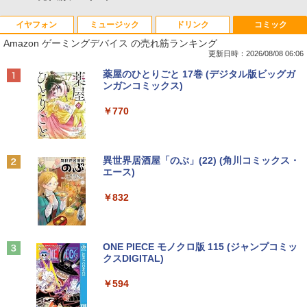
イヤフォン
ミュージック
ドリンク
コミック
Amazon ゲーミングデバイス の売れ筋ランキング
更新日時：2026/08/08 06:06
Anker Soundcore P40i オフホワイト
BRUCE WAYNE feat. Flo Milli, ATL Jacob
【Amazon.co.jp限定】 い・ろ・は・す 2L P
薬屋のひとりごと 17巻 (デジタル版ビッグガ
[Explicit]
ET ラベルレス ×8本
ンガンコミックス)
￥7,990
￥250
￥1,112
￥770
Anker Soundcore P31i ブラック
BRUCE WAYNE feat. Flo Milli, ATL Jacob
by Amazon 天然水 ラベルレス 500ml ×24本
異世界居酒屋「のぶ」(22) (角川コミックス・
[Explicit]
富士山の天然水 バナジウム含有 水 ミネラル
エース)
ウォーター ペットボトル 静岡県産 500ミリリ
￥5,990
ットル (Smart Basic)
￥250
￥832
￥1,380
Anker Soundcore Liberty 5 ミッドナイトブ
On My Road (Stadium ver.)
ONE PIECE モノクロ版 115 (ジャンプコミッ
ラック
クスDIGITAL)
by Amazon 天然水ラベルレス 2L×9本
￥250
￥14,990
￥594
￥1,117