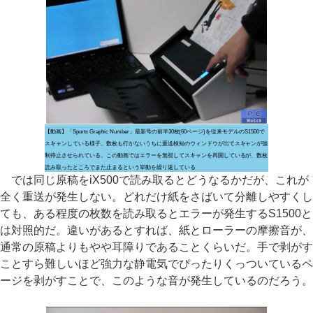
【動画】「Sports Graphic Number」最新号の前半30枚(60ページ)を従来モデルのS1500で
スキャンしている様子。数枚も行かないうちに重送検知のウィンドウが出てスキャンが強
制停止させられている。この動画ではエラーを無視してスキャンを再開しているが、数枚
読み取ったところでまた止まるという挙動を繰り返している
では同じ原稿をiX500で読み取るとどうなるかだが、これが
全く重送が発生しない。どれだけ紙をさばいて分離しやすくし
ても、ある程度の枚数を読み取るとエラーが発生するS1500と
は対照的だ。違いがあるとすれば、紙とローラーの摩擦音が、
通常の原稿よりもやや耳障りであることくらいだ。手で剥がす
ことすら難しいほど強力な静電気でぴったりくっついているペ
ージを剥がすことで、このような音が発生しているのだろう。