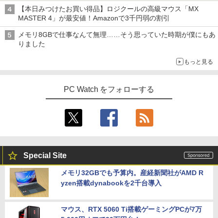
dows 11 Pro 中古 アウトレット 返品 送
ス TERRA 2441W
￥16,700
【本日みつけたお買い得品】ロジクールの高級マウス「MX
料無料 中古デスクトップパソコン 中古パ
￥5,500
MASTER 4」が最安値！Amazonで3千円弱の割引
ソコン デスクトップパソコン デスクトッ
￥9,999
プ PC ミニPC OFFICE付き
メモリ8GBで仕事なんて無理……そう思っていた時期が僕にもあ
【1500円OFFクーポン】【テンキー&Wi
4
りました
￥52,800
-Fi】ノートパソコン 15.6インチ SSD128
ROCKIN'ON JAPAN (ロッキング・オ
GB メモリ8GB Core i3 第8世代 Micros
【楽天1位！保護レザーケース付き】【タ
5
4
もっと見る
ン・ジャパン) 2026年 10月号
oft Office付き Windows11 Lenovo Thi
ッチ選択】 モバイルモニター 15.6インチ
nkpad L580 中古ノートパソコン PC パ
ノングレア 非光沢 1080PフルHD コスパ
ソコン 中古ノートPC 中古PC SSD1TB
＼3年保証／ デスクトップパソコン パソ
高画質 デュアルモニター サブモニター
￥1,080
4
メモリ16GB 中古パソコン レノボ
コン Windows11 新品 Office付き イン
ポータブルモニター ゲーミングモニター
PC Watch をフォローする
テル 第13世代 Core i5 4590~Core i7 13
リモートワーク IPS Tpye-C/mini HDMI
700 5.20GHz 16コア24スレッド メモリ
pc ミニPC iPhone対応
￥21,800
8~32GB SSD 256GB~1TB デスクトップ
PC office2021 ゲーム 本体のみ
￥9,999
￥57,999
【中古パソコン】Microsoft Surface Go
5
2｜10.5インチ｜タッチ対応 PixelSense
Special Site
｜第8世代 Core m3-8100Y｜メモリ8GB
HP P224 LED液晶モニター 21.5インチワ
5
｜高速128GB SSD｜Win 11 & Office 20
イド 薄型 液晶ディスプレイ 1920×1080
メモリ32GBでも予算内。産経新聞社がAMD R
19｜軽量モバイルタブレットPC｜プラチ
【エントリーでポイント100％還元のチ
（フルHD）白色LEDバックライト IPSパ
5
yzen搭載dynabookを2千台導入
ナ｜本体のみ｜キーボードなし
ャンス】GMKtec ミニPC AMD Ryzen 5
ネル 非光沢 ノングレア ディスプレイポ
7640HS 6コア12スレッド MAX5.0GHz D
ート HDMI VGA PS4 switch 対応 スイッ
DR5 32GB/最大128GB Radeon 760M P
チ VESA準拠【中古】
￥22,800
CIe3.0 M.2 2280 SSD1TB/最大2×8TB U
マウス、RTX 5060 Ti搭載ゲーミングPCが7万
SB4 Bluetooth5.2 2.5Gbps LAN*2 VES
￥5,600