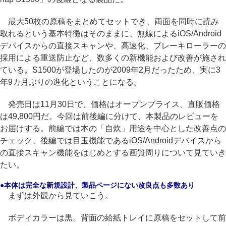
最大50枚の原稿をまとめてセットでき、両面を同時に読み
取れるという基本特徴はそのままに、無線によるiOS/Android
デバイスからの直接スキャンや、高速化、ブレーキローラーの
採用による重送防止など、数多くの新機能および改善が施され
ている。S1500が登場したのが2009年2月だったため、実に3
年9カ月ぶりの進化ということになる。
発売日は11月30日で、価格はオープンプライス、直販価格
は49,800円だ。今回は前後編に分けて、本製品のレビューを
お届けする。前編では本の「自炊」用途を中心とした改善点の
チェック、後編では目玉機能であるiOS/Androidデバイスから
の直接スキャン機能をはじめとする画質周りについて見ていき
たい。
●本体は完全な新規設計、製品ページにない改良点も多数あり
まずは外観から見ていこう。
ボディカラーは黒。背面の給紙トレイに原稿をセットして前