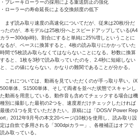
・ブレーキローラーの採用による重送防止の強化
・ローラーの寿命延長による交換頻度の低下
まず読み取り速度の高速化についてだが、従来は20枚/分だ
ったのが、本モデルは25枚/分へとスピードアップしている(A4
カラー300dpi時)。割合にすると単純に25%増しということに
なるが、ペースに換算すると、4枚の読み取りにかかっていた
時間で5枚読み取らなくてはならないことになる。秒数に換算
すると、1枚を3秒で読み取っていたのを、2.4秒に短縮しない
と、この値にならない。かなりの難関であることが分かる。
これについては、動画を見ていただくのが手っ取り早い。iX
500単体、S1500単体、そして両者を並べた状態でスキャンし
た動画を用意している。動作音も含めてチェックする場合は機
種別に撮影した最初の2つを、速度差だけチェックしたければ
最後の1つを見ていただきたい。原稿には「DOS/V Power Rep
ort」2012年9月号の本文20ページ(10枚)を使用し、読み取り設
定は自炊で多用される「300dpiカラー」、各種補正はオフで
読み取っている。