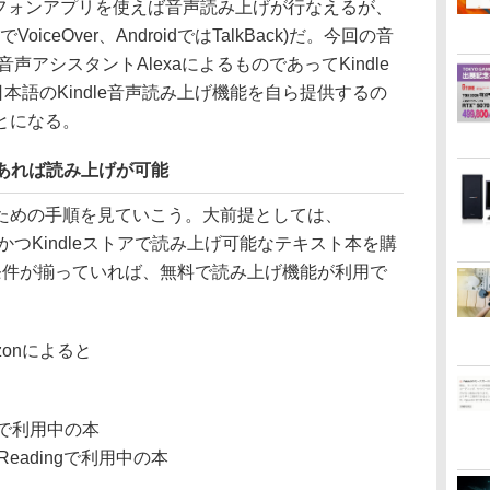
トフォンアプリを使えば音声読み上げが行なえるが、
iceOver、AndroidではTalkBack)だ。今回の音
の音声アシスタントAlexaによるものであってKindle
日本語のKindle音声読み上げ機能を自ら提供するの
とになる。
有効であれば読み上げが可能
めの手順を見ていこう。大前提としては、
り、かつKindleストアで読み上げ可能なテキスト本を購
条件が揃っていれば、無料で読み上げ機能が利用で
onによると
ーで利用中の本
me Readingで利用中の本