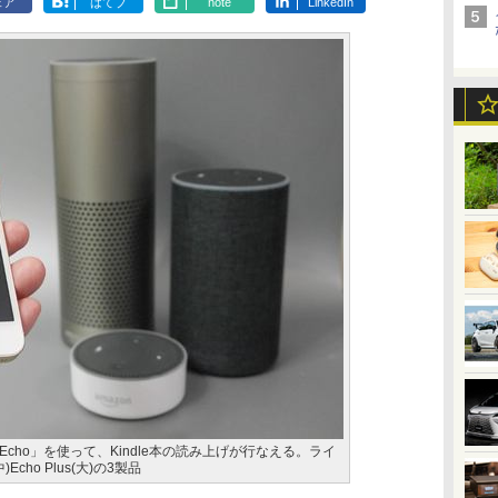
ェア
はてブ
note
LinkedIn
 Echo」を使って、Kindle本の読み上げが行なえる。ライ
)Echo Plus(大)の3製品