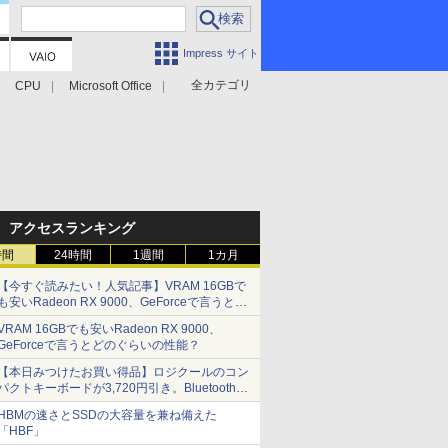
Impress サイト
全カテゴリ
CPU
Microsoft Office
アクセスランキング
時間
24時間
1週間
1カ月
【今すぐ読みたい！人気記事】VRAM 16GBで
も安いRadeon RX 9000、GeForceで言うとど
のぐらいの性能？ - PC Watch
VRAM 16GBでも安いRadeon RX 9000、
GeForceで言うとどのぐらいの性能？
【本日みつけたお買い得品】ロジクールのコン
パクトキーボードが3,720円引き。Bluetoothで3
台接続対応
HBMの速さとSSDの大容量を兼ね備えた
「HBF」