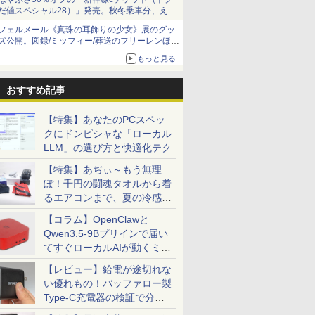
だ値スペシャル28）」発売。秋冬乗車分、えき
ねっと限定
フェルメール《真珠の耳飾りの少女》展のグッ
ズ公開。図録/ミッフィー/葬送のフリーレンほ
か、注目ブランドコラボが実現
もっと見る
おすすめ記事
【特集】あなたのPCスペッ
クにドンピシャな「ローカル
LLM」の選び方と快適化テク
【特集】あぢぃ～もう無理
ぽ！千円の闘魂タオルから着
るエアコンまで、夏の冷感グ
ッズ一挙紹介
【コラム】OpenClawと
Qwen3.5-9Bプリインで届い
てすぐローカルAIが動くミニ
PC「SER9 Pro」
【レビュー】給電が途切れな
い優れもの！バッファロー製
Type-C充電器の検証で分か
ったこと