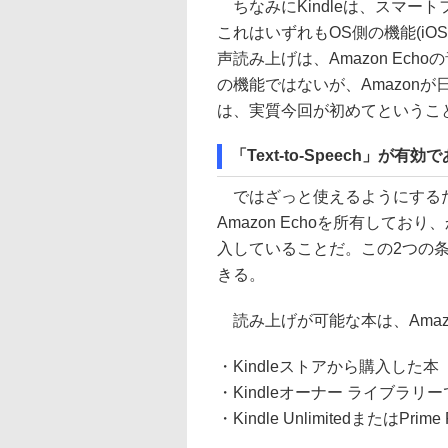
ちなみにKindleは、スマー
これはいずれもOS側の機能(iOSでVo
声読み上げは、Amazon Echo
の機能ではないが、Amazonが
は、実質今回が初めてというこ
「Text-to-Speech」が
ではざっと使えるようにするた
Amazon Echoを所有してお
入していることだ。この2つの
きる。
読み上げが可能な本は、Amaz
・Kindleストアから購入した本
・Kindleオーナー ライブラリ
・Kindle UnlimitedまたはPri