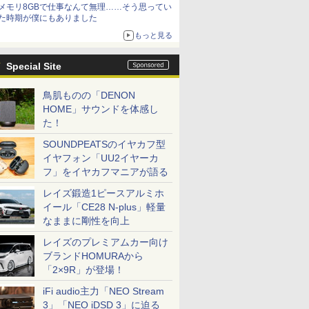
メモリ8GBで仕事なんて無理……そう思ってい
た時期が僕にもありました
もっと見る
Special Site
鳥肌ものの「DENON
HOME」サウンドを体感し
た！
SOUNDPEATSのイヤカフ型
イヤフォン「UU2イヤーカ
フ」をイヤカフマニアが語る
レイズ鍛造1ピースアルミホ
イール「CE28 N-plus」軽量
なままに剛性を向上
レイズのプレミアムカー向け
ブランドHOMURAから
「2×9R」が登場！
iFi audio主力「NEO Stream
3」「NEO iDSD 3」に迫る