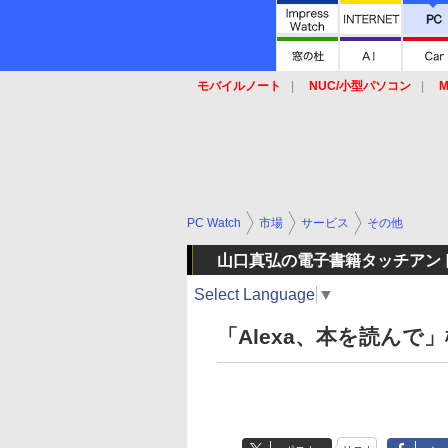
モバイルノート
NUC/小型パソコン
M
SSD
キーボード
マウス
PC Watch
市場
サービス
その他
山口真弘の電子書籍タッチアン
Select Language
▼
「Alexa、本を読んで