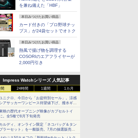
を兼ね備えた「HBF」
本日みつけたお買い得品
カード付きの「プロ野球チッ
プス」が24袋セットでオトク
本日みつけたお買い得品
熱風で揚げ物を調理する
COSORIのエアフライヤーが
2,000円引き
Impress Watchシリーズ 人気記事
時間
24時間
1週間
1カ月
ユニクロ、今日から「お盆特別セール」。涼感
シアサッカーワンピース待望値下げ、撥水ギア
ショーツは1990円に
東映の歴代オープニング映像がカプセルトイ
に。全5種で8月下旬発売
カルディ、オンライン限定「ネコバッグ＆タン
ブラーセット」を一般販売。7月の抽選販売の
当選無効分
はやぶさ50％オフの「新幹線eチケット（トク