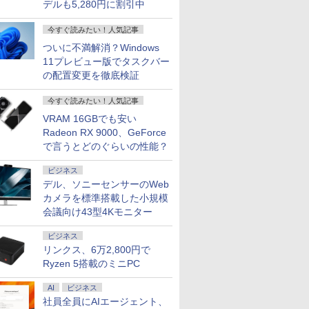
デルも5,280円に割引中
今すぐ読みたい！人気記事
ついに不満解消？Windows
11プレビュー版でタスクバー
の配置変更を徹底検証
今すぐ読みたい！人気記事
VRAM 16GBでも安い
Radeon RX 9000、GeForce
で言うとどのぐらいの性能？
ビジネス
デル、ソニーセンサーのWeb
カメラを標準搭載した小規模
会議向け43型4Kモニター
ビジネス
リンクス、6万2,800円で
Ryzen 5搭載のミニPC
AI
ビジネス
社員全員にAIエージェント、