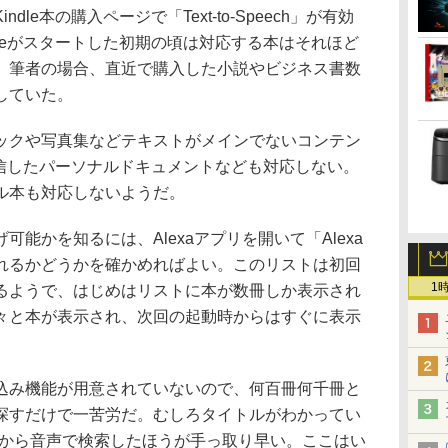
le本の購入ページで「Text-to-Speech」が有効
dleがスタートした初期の頃は対応する本はそれほど
、筆者の場合、直近で購入した小説やビジネス書数
していた。
クや写真集などテキストがメインでないコンテン
に送信したパーソナルドキュメントなども対応しない。
ル本も対応しないようだ。
能かを知るには、Alexaアプリを開いて「Alexa
れるかどうかを確かめればよい。このリストは初回
1
るようで、はじめはリストに本が数冊しか表示され
々と本が表示され、次回の起動時からはすぐに表示
み機能が用意されていないので、何百冊何千冊と
探すだけで一苦労だ。むしろタイトルがわかってい
側から音声で検索したほうが手っ取り早い。ここはい