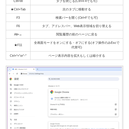
Ctrl+W
タブを閉じる(Ctrl+F4でも可)
★Ctrl+Tab
次のタブに移動する
F3
検索バーを開く(Ctrl+Fでも可)
F6
タブ、アドレスバー、Web表示領域を切り替える
Alt+←
閲覧履歴の前のページに戻る
全画面モードをオンにする・オフにする(オフ操作のみEscで
★F11
代替可)
Ctrl+“+”or“-”
ページ表示内容を拡大もしくは縮小する