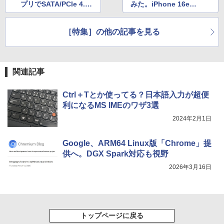
プリでSATA/PCIe 4.0
みた。iPhone 16eも
付き 防水 タッチ式音量調整 スポーツ/通勤/通
学/WEB会議(ホワイト)
と対決。実用性を検証
混ぜて
してみた
On My Road (Stadium ver.)
スーパーの裏でヤニ吸うふたり 9巻 (デジタル
［特集］の他の記事を見る
￥1,964
版ビッグガンガンコミックス)
【Amazon.co.jp限定】 伊藤園 磨かれて、澄
みきった日本の水 2L 8本 ラベルレス [ ケース
￥250
] [ 水 ] [ ペットボトル ] [ 箱買い ] [ ストック
￥810
Xiaomi シャオミ REDMI Buds 8 Lite ワイヤ
] [ 水分補給 ]
レスイヤホン Bluetooth 5.4 ノイズキャンセ
関連記事
リング ANC 36時間再生
￥998
Ctrl＋Tとか使ってる？日本語入力が超便
￥3,480
利になるMS IMEのワザ3選
2024年2月1日
Google、ARM64 Linux版「Chrome」提
供へ。DGX Spark対応も視野
2026年3月16日
トップページに戻る