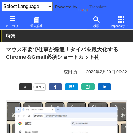
Powered by
Translate
PC Watch
ソフトウェア/アプリ
その他
カテゴリ
過去記事
検索
Impressサイト
特集
マウス不要で仕事が爆速！タイパを最大化する
Chrome＆Gmail必須ショートカット術
森田 秀一
2026年2月20日 06:32
リスト