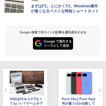
特集
￥29,800
[Explicit]
富士山の天然水 バナジウム含有 水 ミネラル
ンガンコミックス)
まずはF2。とにかくF2。Windows操作
ウォーター ペットボトル 静岡県産 500ミリリ
￥7,990
が速くなるベストな時短ショートカット
ットル (Smart Basic)
￥250
￥770
￥1,380
Anker Soundcore P31i ブラック
BRUCE WAYNE feat. Flo Milli, ATL Jacob
異世界居酒屋「のぶ」(22) (角川コミックス・
Google 検索で当サイトの記事を優先表示させる
[Explicit]
エース)
【Amazon.co.jp限定】 い・ろ・は・す 2L P
ET ラベルレス ×8本
￥5,990
￥250
￥832
￥1,112
Anker Soundcore Liberty 5 ミッドナイトブ
見知らぬ糸
ONE PIECE モノクロ版 115 (ジャンプコミッ
ラック
クスDIGITAL)
by Amazon 炭酸水 ラベルレス 500ml ×24本
強炭酸水 ペットボトル 500ミリリットル (Sm
￥250
art Basic)
￥14,990
￥594
￥1,625
【2026年アップグレード版】AOKIMI ワイヤ
On My Road (Stadium ver.)
HUNTER×HUNTER モノクロ版 39 (ジャンプ
レスイヤホン bluetooth イヤホン V12 小型
コミックスDIGITAL)
by Amazon 天然水ラベルレス 2L×9本
軽量 ブルートゥースHi-Fi 最大36時間再生 ぶ
￥250
SSDはPCIe 5.0でなく
Pixel 10aとPixel 9aは
るーとゅーす コードレス ENCノイズキャン
￥572
￥1,117
てもいい？ゲームやア
何が違うのか比較して
セリング 自動ペアリング Type-C充電 マイク