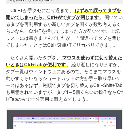
Ctrl+Tが手クセになり過ぎて、
はずみで誤ってタブを
開いてしまったら、Ctrl+Wでタブが閉じます
。開いてい
るタブを再利用するか新しいタブを開くか数秒考えるく
らいなら、Ctrl+Tを押してしまった方が早いです。上記
リストには書きませんでしたが、「間違ってタブを閉じ
てしまった」ときはCtrl+Shift+Tでリカバリできます。
たくさん開いたタブを、
マウスを使わずに切り替えた
いときはCtrl+Tabが便利です
。繰り返しになりますが、
タブ一覧はウィンドウ上にあるので、そこまでマウスを
動かすくらいならショートカットの方が手っ取り早いケ
ースはあるはず。逆順でタブを切り替えるCtrl+Shift+Tab
も用意されていますが、タブ4～5個くらいの操作ならCtr
l+Tabのみで十分実用に耐えるでしょう。