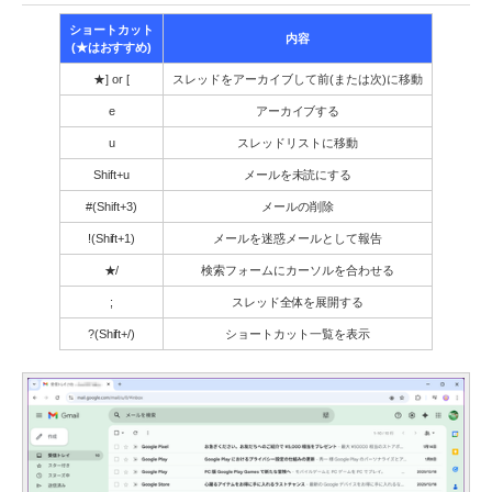
ショートカット
内容
(★はおすすめ)
★] or [
スレッドをアーカイブして前(または次)に移動
e
アーカイブする
u
スレッドリストに移動
Shift+u
メールを未読にする
#(Shift+3)
メールの削除
!(Shift+1)
メールを迷惑メールとして報告
★/
検索フォームにカーソルを合わせる
;
スレッド全体を展開する
?(Shift+/)
ショートカット一覧を表示