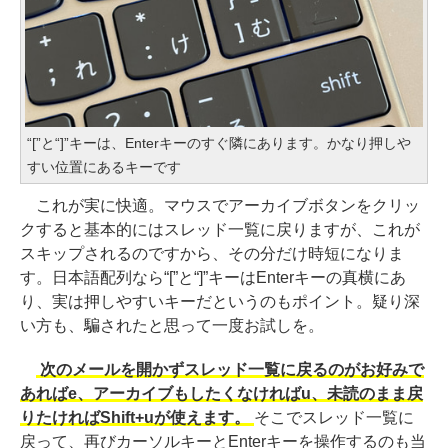
“[”と“]”キーは、Enterキーのすぐ隣にあります。かなり押しや
すい位置にあるキーです
これが実に快適。マウスでアーカイブボタンをクリッ
クすると基本的にはスレッド一覧に戻りますが、これが
スキップされるのですから、その分だけ時短になりま
す。日本語配列なら“[”と“]”キーはEnterキーの真横にあ
り、実は押しやすいキーだというのもポイント。疑り深
い方も、騙されたと思って一度お試しを。
次のメールを開かずスレッド一覧に戻るのがお好みで
あればe、アーカイブもしたくなければu、未読のまま戻
りたければShift+uが使えます。
そこでスレッド一覧に
戻って、再びカーソルキーとEnterキーを操作するのも当