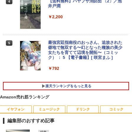
【送料無料】ハヤブサ消防団 〔2〕／池
4
井戸潤
￥26,800
￥2,200
レビュー投稿 5年保証｜MS Office 2024
4
H&B 搭載｜中古ノートパソコン Windo
ws11 Office付｜テンキー DVD 搭載｜C
最強宮廷指南役のおっさん、追放された
5
ore i5 第7世代 メモリ 8GB SSD 256GB
僻地で無双する〜幻となった種族の美少
｜店長厳選 Lenovo ThinkPad 15.6型 Bl
女たちを育てて辺境を開拓〜（コミッ
uetooth Wi-Fi 無線｜中古 パソコン 中古
ク） ： 5 【電子書籍】[ 咲宮まふ ]
PC Word Excel
￥792
￥29,800
楽天ランキングをもっと見る
超得2,500円OFF&P2倍｜第8世代 office
5
Amazon売れ筋ランキング
付き｜楽天1位 三冠獲得｜豪華特典付き
｜最大180日保証｜Core i5 第8世代｜中
古ノートパソコン Windows11 office付
イヤフォン
ミュージック
ドリンク
コミック
き｜15.6型 テンキー付き｜ノートパソコ
ンWindows11 第8世代｜ノートパソコン
編集部のおすすめ記事
｜パソコン｜PC｜中古PC
Anker Soundcore P40i オフホワイト
BRUCE WAYNE feat. Flo Milli, ATL Jacob
by Amazon 天然水 ラベルレス 500ml ×24本
薬屋のひとりごと 17巻 (デジタル版ビッグガ