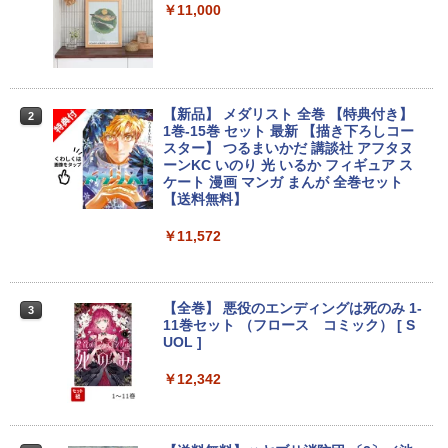
SSD:128GB/13.3型 フルHD/1920x1080/
￥11,000
Wi-fi/Bluetooth/WEBカメラ/USB 3.1 Ty
pe-C/Office/中古 タブレットPC ノート
パソコン Windows11 Windows10
￥15,800
【新品】 メダリスト 全巻 【特典付き】
2
1巻-15巻 セット 最新 【描き下ろしコー
スター】 つるまいかだ 講談社 アフタヌ
ーンKC いのり 光 いるか フィギュア ス
90日保障 いまさらですが WINDOWS X
2
ケート 漫画 マンガ まんが 全巻セット
P搭載 XPなら最強レベル 富士通 FM
【送料無料】
V-A561/572 高速CPU Core I5 2.50G W
INDOWS XP ソフトに最適 メモリー2.0
G 250G DVD 【中古】
￥11,572
￥18,700
【全巻】 悪役のエンディングは死のみ 1-
3
11巻セット （フロース コミック） [ S
UOL ]
【クーポン使用で25,460円 8/2〜10迄】
3
軽量 小型 レッツノート SV8 12.1型 第8
世代 Corei5 8365U メモリ16GB M.2 SS
￥12,342
D 256GB Wi-Fi5 Bluetooth USB Type-
C Webカメラ Windows11 Pro MS offic
e2019 搭載 ノートパソコン 訳あり Let's
note レビュー投稿で180日保証