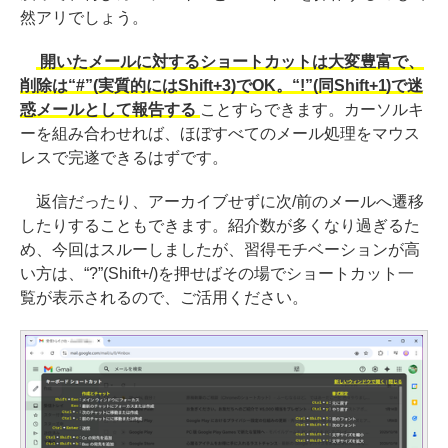
然アリでしょう。
開いたメールに対するショートカットは大変豊富で、
削除は“#”(実質的にはShift+3)でOK。“!”(同Shift+1)で迷
惑メールとして報告する
ことすらできます。カーソルキ
ーを組み合わせれば、ほぼすべてのメール処理をマウス
レスで完遂できるはずです。
返信だったり、アーカイブせずに次/前のメールへ遷移
したりすることもできます。紹介数が多くなり過ぎるた
め、今回はスルーしましたが、習得モチベーションが高
い方は、“?”(Shift+/)を押せばその場でショートカット一
覧が表示されるので、ご活用ください。