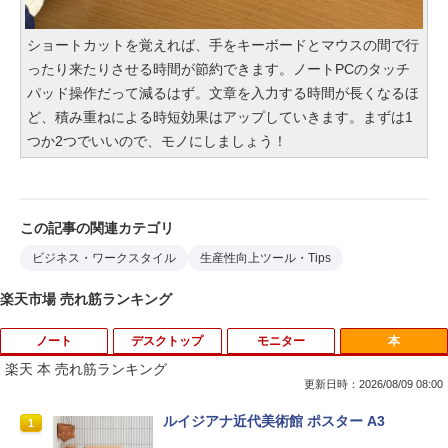
ショートカットを覚えれば、手をキーボードとマウスの間で行
ったり来たりさせる時間が節約できます。ノートPCのタッチ
パッド操作だって減るはず。文章を入力する時間が長くなるほ
ど、積み重ねによる時短効果はアップしていきます。まずは1
つか2つでいいので、モノにしましょう！
この記事の関連カテゴリ
ビジネス・ワークスタイル
生産性向上ツール・Tips
楽天市場 売れ筋ランキング
ノート
デスクトップ
モニター
本
楽天 本 売れ筋ランキング
更新日時：2026/08/09 08:00
【★最大100%ポイント】富士通 タブレ
ルイジアナ近代美術館 ポスター A3
1
1
ット Q739/第8世代 Core i3/メモリ:4GB/