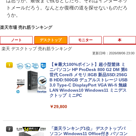
は思うが、最後まで残るとしたら、それはインターネッ
トメールだろう。なんとか復権の道を探せないものだろ
うか。
楽天市場 売れ筋ランキング
ノート
デスクトップ
モニター
本
楽天 デスクトップ 売れ筋ランキング
更新日時：2026/08/06 23:00
【大特価】中古 VAIO Core i7 1065G7 第
【★最大100%ポイント】超小型筐体 ミ
1
1
10世代CPU メモリ8GB SSD256GB 14イ
ニパソコン HP ProDesk 800 G2 DM 第6
ンチ フルHD Windows11 Home WEBカ
世代 Corei5 メモリ:8GB 新品SSD:256G
メラ 無線LAN VJPK13C11N 1年保証 レ
B HDD:500GB デュアルストレージ USB
ビュー特典:WPS Office Bランク パソコ
3.0 Type-C DisplayPort VGA Wi-fi 無線
ン ノートパソコン バイオ 中古ノートPC
LAN Windows10 Windows11 ミニデス
win11 中古ノートパソコン
クトップ ミニPC
￥24,800
￥29,800
マイクロソフト 法人向け Surface Pro 1
「楽天ランキング1位」 デスクトップパ
2
2
2 インチ キーボード ストーン グレー EP
ソコン Windows11 Office付き パソコン