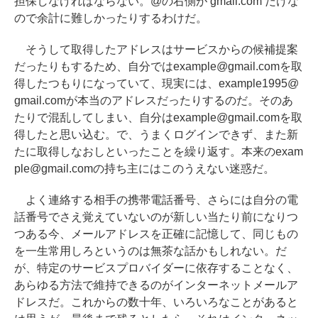
担保しなければならない。@の右側が gmail.com だけな
ので余計に難しかったりするわけだ。
そうして取得したアドレスはサービスからの候補提案
だったりもするため、自分ではexample@gmail.comを取
得したつもりになっていて、現実には、example1995@
gmail.comが本当のアドレスだったりするのだ。そのあ
たりで混乱してしまい、自分はexample@gmail.comを取
得したと思い込む。で、うまくログインできず、また新
たに取得しなおしといったことを繰り返す。本来のexam
ple@gmail.comの持ち主にはこのうえない迷惑だ。
よく連絡する相手の携帯電話番号、さらには自分の電
話番号でさえ覚えていないのが新しい当たり前になりつ
つある今、メールアドレスを正確に記憶して、同じもの
を一生常用しろというのは無茶な話かもしれない。だ
が、特定のサービスプロバイダーに依存することなく、
あらゆる方法で維持できるのがインターネットメールア
ドレスだ。これからの数十年、いろいろなことがあると