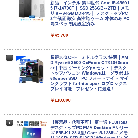
2-32891
新品｜インテル 第14世代 Core i5-4590 i
5 i7-14700F｜ SSD 256GB～2TB｜メモ
リ 8～64GB DDR4/5｜ デスクトップPC
￥25,278
2年保証 激安 高性能 ゲーム 本体のみ PC
高スペッ 初期設定済み
￥45,700
【期間限定 ポイントUP＆クーポン配
3
布】 Lenovo 500e Chromebook Gen 4
s 2in1 ノートパソコン 83L5S00000 Chr
omeOS N100 メモリ4GB eMMC64GB 1
1.6インチ タッチ対応 再生品Sランク
超得10％OFF｜ミドルクラス 快適｜AM
3
D Ryzen5 3500 GeForce GTX1660sup
er｜中古 ゲーミングpc セット｜デスク
￥39,800
トップパソコン Windows11｜グラボ 16
60super SSD｜PC フォートナイト マイ
ンクラフト fortnite apex ロブロックス
プレイ可能｜プレゼントに最適！
【マラソン限定30%OFF】中古 店長おま
4
かせパソコン Core i5 第11世代 メモリ8
￥110,000
GB 16GB SSD240GB 15インチ Window
s11 WPS Office 1年保証 ノートパソコン
【CA】 中古ノートPC 中古ノートパソコ
ン 中古パソコン 中古PC 中古品 win11 パ
ソコン コスパ ノートパソコン
【展示品・代引不可】 富士通 FUJITSU
4
デスクトップPC FMV Desktop Fシリー
ズ F55-K1 23.8型/ Core i5-1235U/ メモ
￥39,800
リ 16GB/ SSD 512GB/ Windows 11/ 20