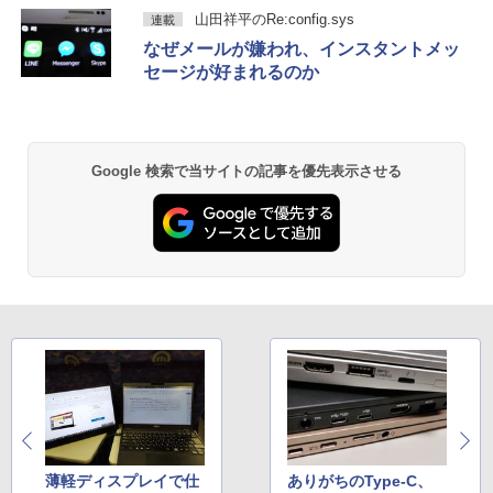
Anker Soundcore P40i オフホワイト
BRUCE WAYNE feat. Flo Milli, ATL Jacob
【Amazon.co.jp限定】 い・ろ・は・す 2L P
薬屋のひとりごと 17巻 (デジタル版ビッグガ
山田祥平のRe:config.sys
連載
￥26,400
[Explicit]
ET ラベルレス ×8本
ンガンコミックス)
￥1,980
なぜメールが嫌われ、インスタントメッ
￥5,990
セージが好まれるのか
￥250
￥1,001
￥770
小学館版学習まんが 世界の歴史 新装版
2
＼レビュー投稿で保証延長／モバイルモ
全22巻セット （小学館 学習まんがシリ
2
ニター 15.6 ディスプレイ ポータブルモ
ーズ） [ 小学館 ]
Anker Soundcore P31i ブラック
BRUCE WAYNE feat. Flo Milli, ATL Jacob
by Amazon 天然水 ラベルレス 500ml ×24本
異世界居酒屋「のぶ」(22) (角川コミックス・
ニター モニター モバイルディスプレイ h
[Explicit]
富士山の天然水 バナジウム含有 水 ミネラル
エース)
Google 検索で当サイトの記事を優先表示させる
dmi タイプC デュアルディスプレイ スタ
￥26,620
ウォーター ペットボトル 静岡県産 500ミリリ
￥4,990
ンド ゲーム 液晶 薄型 軽量
ットル (Smart Basic)
￥250
￥832
￥19,800
￥1,380
モデルプレスカウントダウンマガジン vo
3
l.13
Anker Soundcore Liberty 5 ミッドナイトブ
On My Road (Stadium ver.)
HUNTER×HUNTER モノクロ版 39 (ジャンプ
ラック
コミックスDIGITAL)
by Amazon 天然水ラベルレス 2L×9本
PHILIPS 241V8 LED液晶モニター 23.8
￥1,500
3
￥250
インチワイド ブラック 1920×1080 （フ
￥14,990
￥572
￥1,117
ルHD）16:9 IPSパネル 非光沢 ノングレ
ア 液晶ディスプレイ HDMI VGA VESA準
拠 PS4 switch 対応 スイッチ 【中古】
[新品][全巻収納ダンボール本棚付]◆特典
4
【2026年アップグレード版】AOKIMI ワイヤ
On My Road (Stadium ver.)
スーパーの裏でヤニ吸うふたり 9巻 (デジタル
￥6,500
あり◆魔入りました!入間くん (1-49巻 最
レスイヤホン bluetooth イヤホン V12 小型
版ビッグガンガンコミックス)
by Amazon 炭酸水 ラベルレス 500ml ×24本
新刊)[オリジナル缶バッジ付] 全巻セット
軽量 ブルートゥースHi-Fi 最大36時間再生 ぶ
強炭酸水 ペットボトル 500ミリリットル (Sm
￥250
薄軽ディスプレイで仕
ありがちのType-C、
るーとゅーす コードレス ENCノイズキャン
art Basic)
￥810
￥30,906