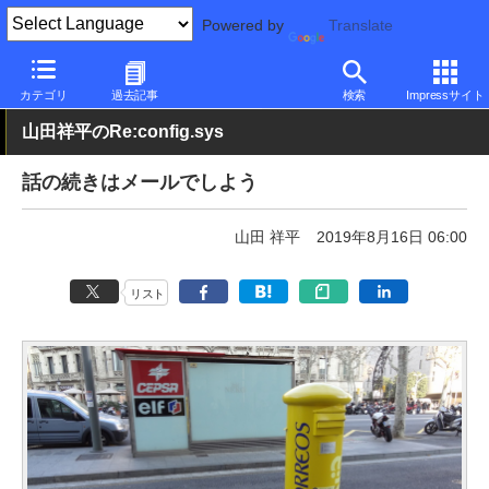
Powered by
Translate
PC Watch
市場
動向
その他
カテゴリ
過去記事
検索
Impressサイト
山田祥平のRe:config.sys
話の続きはメールでしよう
山田 祥平
2019年8月16日 06:00
リスト