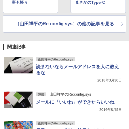
事も軽々
まさかのType-C
セリング 自動ペアリング Type-C充電 マイク
モバイルモニター 15.6インチ InnoView
4
付き 防水 タッチ式音量調整 スポーツ/通勤/通
￥1,625
モバイルディスプレイ 自立型 1920*1080
学/WEB会議(ホワイト)
FHD ポータブルモニター IPS液晶パネル
薄型 軽量 持ち運び 壁掛けに対応 Switc
BUGS LIFE
ONE PIECE モノクロ版 115 (ジャンプコミッ
スター・ウォーズ／マンダロリアン公式
5
￥1,964
［山田祥平のRe:config.sys］の他の記事を見る
h/PS3/PS4/PS5/Xbox One/PC/スマホ/U
クスDIGITAL)
コカ・コーラ やかんの麦茶 from 爽健美茶 ラ
ビジュアルガイド [ パブロ・ヒダルゴ ]
SBType-C/標準HDMI対応【選べる種
ベルレス 650mlPET×24本
￥250
類】タッチ/ケース付き/4Kタイプ
￥594
￥6,600
Xiaomi シャオミ REDMI Buds 8 Lite ワイヤ
￥1,653
レスイヤホン Bluetooth 5.4 ノイズキャンセ
￥8,980
関連記事
リング ANC 36時間再生
￥2,980
山田祥平のRe:config.sys
【楽天1位！保護レザーケース付き】【タ
5
読まないならメールアドレスを人に教え
ッチ選択】 モバイルモニター 15.6インチ
るな
ノングレア 非光沢 1080PフルHD コスパ
高画質 デュアルモニター サブモニター
2018年3月30日
ポータブルモニター ゲーミングモニター
リモートワーク IPS Tpye-C/mini HDMI
pc ミニPC iPhone対応
山田祥平のRe:config.sys
連載
メールに「いいね」ができたらいいね
￥9,999
2016年8月5日
山田祥平のRe:config.sys