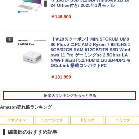
24 Office付き/ 2025年1月モデル
￥149,800
超得2,000円OFF&P2倍｜Windows11正
5
式対応 第8世代｜楽天1位 三冠獲得｜豪
華特典付き｜最大180日保証｜Core i5 第
8世代｜中古ノートパソコン Windows11
office付き｜15.6型 テンキー付き｜ノー
【★20％クーポン】MINISFORUM UM8
5
トパソコンWindows11 第8世代｜ノート
80 PlusミニPC AMD Ryzen 7 8845HS 1
パソコン｜パソコン｜PC｜中古PC
6GB/32GB RAM 512GB/1TB SSD Wind
ows 11 Pro ゲーミングpc 2.5Gbps LA
N/Wi-Fi6E/BT5.2/HDMI2.1/USB4/DP1.4/
￥29,800
OCuLink 搭載コンパクトPC
￥131,999
楽天ランキングをもっと見る
Amazon売れ筋ランキング
イヤフォン
ミュージック
ドリンク
コミック
【送料無料】1.54インチ ST7789 解像度
【エントリーでポイント10倍】はじめて
1
1
240x240 IPS LCDディスプレイ240x240
の世界名作えほん きいろいえほんのおう
編集部のおすすめ記事
LCDモジュール SPI ディスプレイ Ardui
ち 40巻セット
no RasberryPiなど対応