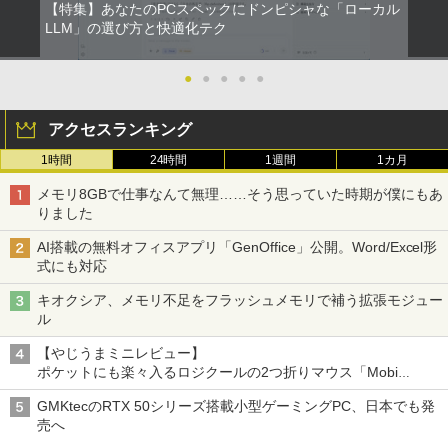
【特集】あなたのPCスペックにドンピシャな「ローカル
LLM」の選び方と快適化テク
●
●
●
●
●
アクセスランキング
1時間
24時間
1週間
1カ月
メモリ8GBで仕事なんて無理……そう思っていた時期が僕にもあ
りました
AI搭載の無料オフィスアプリ「GenOffice」公開。Word/Excel形
式にも対応
キオクシア、メモリ不足をフラッシュメモリで補う拡張モジュー
ル
【やじうまミニレビュー】
ポケットにも楽々入るロジクールの2つ折りマウス「Mobi
Fold」。その気になるギミックとは？
GMKtecのRTX 50シリーズ搭載小型ゲーミングPC、日本でも発
売へ