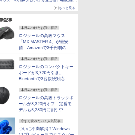
マウス「MX MASTER 4」が最安値！Amazonで
3千円弱の割引
もっと見る
新記事
本日みつけたお買い得品
ロジクールの高級マウス
「MX MASTER 4」が最安
値！Amazonで3千円弱の割
引
本日みつけたお買い得品
ロジクールのコンパクトキー
ボードが3,720円引き。
Bluetoothで3台接続対応
本日みつけたお買い得品
ロジクールの高級トラックボ
ールが3,320円オフ！定番モ
デルも5,280円に割引中
今すぐ読みたい！人気記事
ついに不満解消？Windows
11プレビュー版でタスクバー