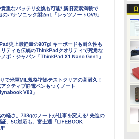
や貴重なバッテリ交換も可能! 新旧要素満載で
g台のパナソニック製2in1「レッツノートQV9」
nkPad史上最軽量の907g! キーボードも耐久性も
リティも伝統のThinkPadクオリティで死角な
ノボ・ジャパン「ThinkPad X1 Nano Gen1」
切りで米軍MIL規格準拠テストクリアの高耐久！
式アクティブ静電ペンもつくノート
ynabook V83」
の軽さ。738gのノートが仕事を変える! 先進の
証、5G対応も。富士通「LIFEBOOK
1/F」