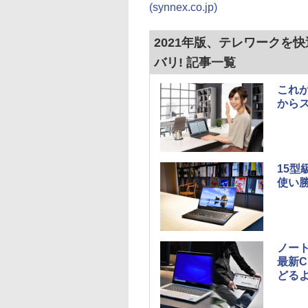
(synnex.co.jp)
2021年版、テレワークを
バリ! 記事一覧
これが
から
15型
使い勝手
ノート
最新
どるよう