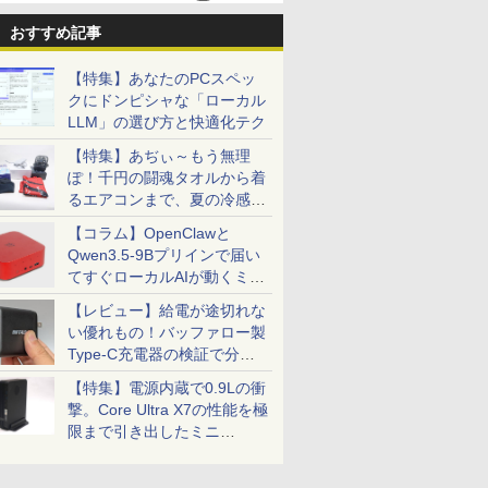
おすすめ記事
【特集】あなたのPCスペッ
クにドンピシャな「ローカル
LLM」の選び方と快適化テク
【特集】あぢぃ～もう無理
ぽ！千円の闘魂タオルから着
るエアコンまで、夏の冷感グ
ッズ一挙紹介
【コラム】OpenClawと
Qwen3.5-9Bプリインで届い
てすぐローカルAIが動くミニ
PC「SER9 Pro」
【レビュー】給電が途切れな
い優れもの！バッファロー製
Type-C充電器の検証で分か
ったこと
【特集】電源内蔵で0.9Lの衝
撃。Core Ultra X7の性能を極
限まで引き出したミニ
PC「GPD BOX」