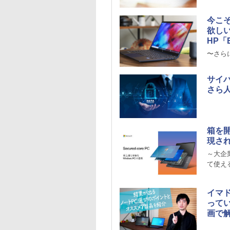
今こ
欲し
HP「El
〜さら
サイ
さら
箱を開
現され
～大企
て使え
イマ
ってい
画で