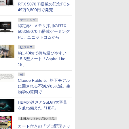
RTX 5070 Ti搭載の記念PCを
49万9,800円で発売
ゲーミング
認定再生メモリ採用のRTX
5080/5070 Ti搭載ゲーミング
PC、ユニットコムから
ビジネス
約1.49kgで持ち運びやすい
15.6型ノート「Aspire Lite
15」
AI
Claude Fable 5、格下モデル
に回される不満が85%減。生
物学の質問で
HBMの速さとSSDの大容量
を兼ね備えた「HBF」
本日みつけたお買い得品
カード付きの「プロ野球チッ