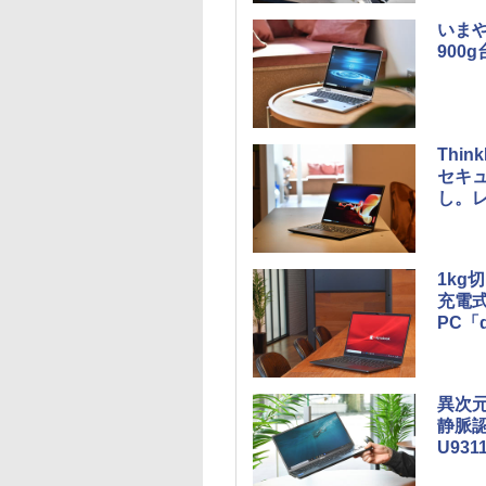
いま
900
Thi
セキュ
し。レ
1kg
充電
PC「d
異次元
静脈認
U931