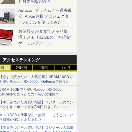
ぜ魅力的なのか？
Amazon プライムデー過去最
安! Anker注目プロジェクタ
ー3モデルを使ってみた
お値段そのままでメモリ倍
増！メモリ32GBの「お得な
ゲーミングノート」
アクセスランキング
時間
24時間
1週間
1カ月
【今すぐ読みたい！人気記事】VRAM 16GBで
も安いRadeon RX 9000、GeForceで言うとど
のぐらいの性能？ - PC Watch
VRAM 16GBでも安いRadeon RX 9000、
GeForceで言うとどのぐらいの性能？
【本日みつけたお買い得品】ロジクールのコン
パクトキーボードが3,720円引き。Bluetoothで3
台接続対応
メモリ8GBで仕事なんて無理……そう思ってい
た時期が僕にもありました
【本日みつけたお買い得品】ロジクールの高級