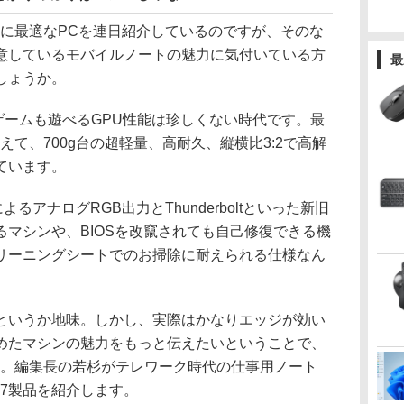
時代に最適なPCを連日紹介しているのですが、そのな
意しているモバイルノートの魅力に気付いている方
最
しょうか。
ゲームも遊べるGPU性能は珍しくない時代です。最
えて、700g台の超軽量、高耐久、縦横比3:2で高解
ています。
るアナログRGB出力とThunderboltといった新旧
マシンや、BIOSを改竄されても自己修復できる機
リーニングシートでのお掃除に耐えられる仕様なん
いうか地味。しかし、実際はかなりエッジが効い
めたマシンの魅力をもっと伝えたいということで、
ました。編集長の若杉がテレワーク時代の仕事用ノート
7製品を紹介します。