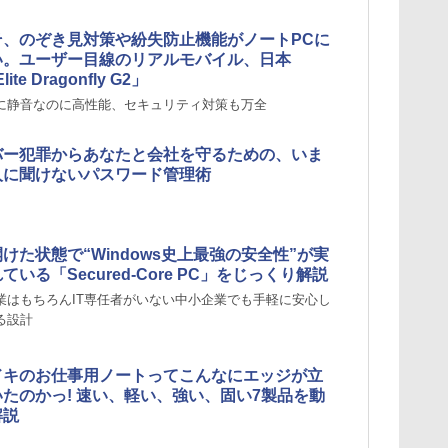
そ、のぞき見対策や紛失防止機能がノートPCに
い。ユーザー目線のリアルモバイル、日本
ite Dragonfly G2」
に静⾳なのに⾼性能、セキュリティ対策も万全
バー犯罪からあなたと会社を守るための、いま
人に聞けないパスワード管理術
けた状態で“Windows史上最強の安全性”が実
ている「Secured-Core PC」をじっくり解説
業はもちろんIT専任者がいない中小企業でも手軽に安心し
る設計
ドキのお仕事用ノートってこんなにエッジが立
たのかっ! 速い、軽い、強い、固い7製品を動
解説