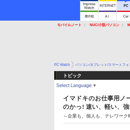
モバイルノート
NUC/小型パソコン
M
SSD
キーボード
マウス
PC Watch
パソコン/タブレット/スマートフォ
トピック
Select Language
▼
イマドキのお仕事用ノ
のかっ! 速い、軽い、
～企業も、個人も、テレワーク