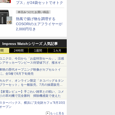
プス」が24袋セットでオトク
本日みつけたお買い得品
熱風で揚げ物を調理する
COSORIのエアフライヤーが
2,000円引き
Impress Watchシリーズ 人気記事
時間
24時間
1週間
1カ月
ユニクロ、今日から「お盆特別セール」。涼感
シアサッカーワンピース待望値下げ、撥水ギア
ショーツは1990円に
東映の歴代オープニング映像がカプセルトイ
に。全5種で8月下旬発売
カルディ、オンライン限定「ネコバッグ＆タン
ブラーセット」を一般販売。7月の抽選販売の
当選無効分
【家電レビュー】手ごわい雑草との戦い、コメ
リの草刈機で完全勝利 掃除機感覚で使えた
スターバックス、横浜に“文化財カフェ”8月10日
オープン
もっと見る