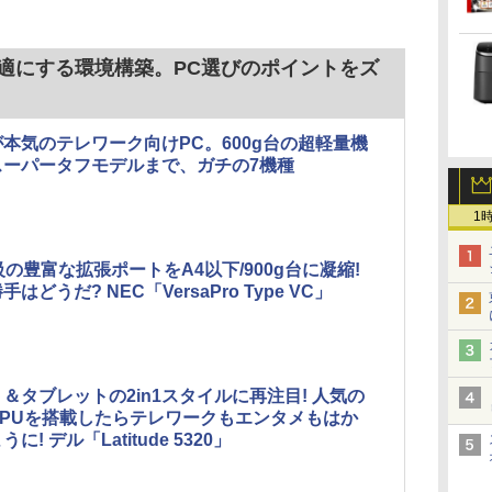
快適にする環境構築。PC選びのポイントをズ
本気のテレワーク向けPC。600g台の超軽量機
スーパータフモデルまで、ガチの7機種
1
級の豊富な拡張ポートをA4以下/900g台に凝縮!
はどうだ? NEC「VersaPro Type VC」
＆タブレットの2in1スタイルに再注目! 人気の
CPUを搭載したらテレワークもエンタメもはか
に! デル「Latitude 5320」