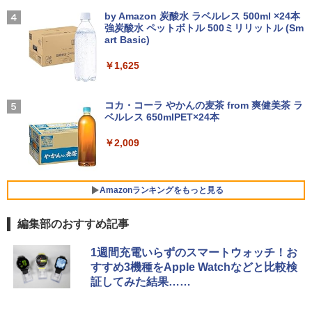
re i5 第6世代 メモリ8 GSSD128G Wind
式対応｜楽天1位｜最大180日保証｜CPU
対応 MAXZEN MJM27CH02-F100
【2026年アップグレード版】AOKIMI ワイヤ
On My Road (Stadium ver.)
オレンジページ 2026 10/17号増刊＜グレ
4
ows11 DVDドライブ Bluetooth HDMI O
第8世代｜HP 中古デスクトップパソコン
レスイヤホン bluetooth イヤホン V12 小型
by Amazon 炭酸水 ラベルレス 500ml ×24本
ー＞ [雑誌]
ffice付き 中古パソコン 中古ノートPC 整
Windows11 office付き｜メモリ8GB SS
軽量 ブルートゥースHi-Fi 最大36時間再生 ぶ
強炭酸水 ペットボトル 500ミリリットル (Sm
￥13,980
￥250
備済み
D256GB HDD500GB｜ デスクトップ Mi
るーとゅーす コードレス ENCノイズキャン
art Basic)
￥1,689
crosoft office 第8世代以降｜セット購入
セリング 自動ペアリング Type-C充電 マイク
可能｜デスクトップ 中古｜中古PC
付き 防水 タッチ式音量調整 スポーツ/通勤/通
￥14,555
￥1,625
学/WEB会議(ホワイト)
モニター 21.5インチ/23.8インチ/27イン
4
￥34,800
チ フルhd 高画質 100Hz VA ノングレア
On My Road (Stadium ver.)
￥1,964
非光沢 スピーカー内蔵 3年保証 ディスプ
コカ・コーラ やかんの麦茶 from 爽健美茶 ラ
【 限定生産・特典つき 】YUZURU2027
5
レビュー投稿 5年保証｜MS Office 2024
レイ パソコンモニター PCモニター フル
ベルレス 650mlPET×24本
4
￥250
羽生結弦カレンダー卓上版 [ 能登 直 ]
H&B 搭載｜中古 ノートパソコン Windo
ハイビジョン 21インチ 液晶モニター ア
ws11 Office付｜スペック Core i5 第7世
デスクトップパソコン Windows11 Offic
イリスオーヤマ DT-JF *
Xiaomi シャオミ REDMI Buds 8 Lite ワイヤ
4
￥2,009
￥2,750
代 メモリ 8GB 大容量 HDD 500GB テン
e付き パソコン 新品｜インテル 第14世代
レスイヤホン Bluetooth 5.4 ノイズキャンセ
キー DVDドライブ搭載 CD DVD 再生可
Core i5-6500 i5 i7-14700F｜ SSD 256G
リング ANC 36時間再生
￥11,980
｜中古パソコン 中古ノートパソコン 中古
B～2TB｜メモリ 8～64GB DDR4/5｜ デ
PC オフィス搭載
スクトップPC 2年保証 激安 高性能 ゲー
￥3,480
Amazonランキングをもっと見る
ム 本体のみ PC 高スペッ 初期設定済み
￥19,800
【2026年最新改良版・高級金属製】【タ
5
￥45,700
編集部のおすすめ記事
ッチ選択】モバイルモニター 15.6インチ
タッチパネル ワイヤレス接続 電池内蔵
薬屋のひとりごと 17巻 (デジタル版ビッグガ
自立スタンド モバイルモニター スタンド
1週間充電いらずのスマートウォッチ！お
ンガンコミックス)
MS限定クーポンあり! 【Win11正式対
ゲーミングモニター 1080PフルHD 高画
5
すすめ3機種をApple Watchなどと比較検
応】Webカメラ&テンキー付き ノートパ
【中古】初心者も安心！おまかせゲーミ
質 デュアルモニター サブモニター ポー
5
証してみた結果……
￥770
ソコン 中古 パソコン メモリ 8GB 最大3
ングセット SILVER 中古デスクトップPC
タブルモニター 選べる9パータン
2GB 新品 SSD 256GB 高性能 第8世代 C
eスポーツ入門 Geforce GT1030搭載！
ore i5搭載 DVD 中古ノートパソコン Win
Win11 Office 24型液晶 ゲーミングキー
￥14,580