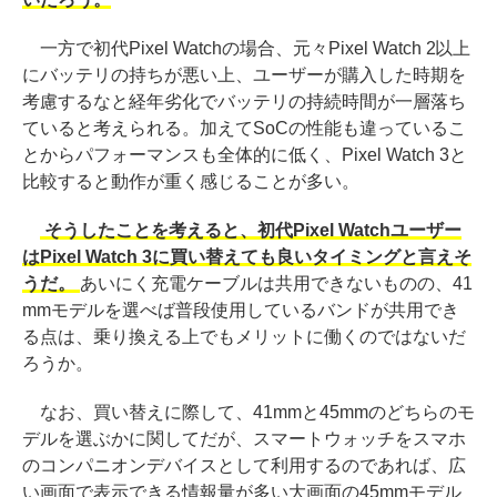
一方で初代Pixel Watchの場合、元々Pixel Watch 2以上
にバッテリの持ちが悪い上、ユーザーが購入した時期を
考慮するなと経年劣化でバッテリの持続時間が一層落ち
ていると考えられる。加えてSoCの性能も違っているこ
とからパフォーマンスも全体的に低く、Pixel Watch 3と
比較すると動作が重く感じることが多い。
そうしたことを考えると、初代Pixel Watchユーザー
はPixel Watch 3に買い替えても良いタイミングと言えそ
うだ。
あいにく充電ケーブルは共用できないものの、41
mmモデルを選べば普段使用しているバンドが共用でき
る点は、乗り換える上でもメリットに働くのではないだ
ろうか。
なお、買い替えに際して、41mmと45mmのどちらのモ
デルを選ぶかに関してだが、スマートウォッチをスマホ
のコンパニオンデバイスとして利用するのであれば、広
い画面で表示できる情報量が多い大画面の45mmモデル