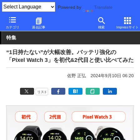
Powered by
Translate
PC Watch
半導体/周辺機器
スマートウォッチ
Google
カテゴリ
過去記事
検索
Impressサイト
特集
“1日持たない”が大幅改善。バッテリ強化の
「Pixel Watch 3」を初代&2代目と使い比べてみた
佐野 正弘
2024年9月10日 06:20
リスト