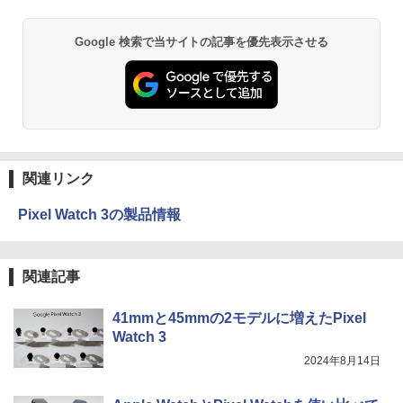
dows11 Pro 店長オススメ おまかせ 15.6
ボード・マウス[8世代 Corei5 8GB SSD2
型 無線LAN office付き 2026 福袋 ギフト
56GB]：良品
異世界居酒屋「のぶ」(22) (角川コミックス・
Google 検索で当サイトの記事を優先表示させる
エース)
￥29,800
￥65,980
￥832
ONE PIECE モノクロ版 115 (ジャンプコミッ
クスDIGITAL)
関連リンク
￥594
Pixel Watch 3の製品情報
HUNTER×HUNTER モノクロ版 39 (ジャンプ
コミックスDIGITAL)
関連記事
￥572
41mmと45mmの2モデルに増えたPixel
Watch 3
2024年8月14日
スーパーの裏でヤニ吸うふたり 9巻 (デジタル
版ビッグガンガンコミックス)