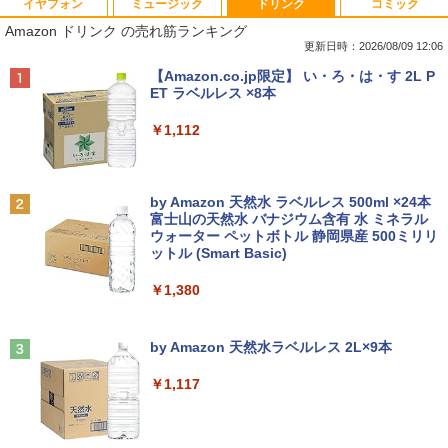
イヤフォン
ミュージック
ドリンク
コミック
【今だけ】全品ポイント10倍 お買い物マ
「3500U/4300Uより速い」 NiPoGi ミニ
【中古良品】【安心保証】Princeton 21.
ちいかわ なんか小さくてかわいいやつ
1
1
1
1
Amazon ドリンク の売れ筋ランキング
ラソン★8/4～8/11★中古パソコン ノー
pc Ryzen Embedded R2544初登場 8G
5型ワイドカラー液晶ディスプレイ PTF
（7）なんか飛び出ていろいろ貼れるフォ
トPC Lenovo ThinkPad E590 Core i3 8
B+256GB 4TB拡張可 mini pc Windows
WDE-22W / PTFBDE-22W ブラック/ ホ
トアルバム付き特装版 （講談社キャラク
更新日時：2026/08/09 12:06
145U メモリ8GB / 16GB / 32GB SSD M.
11 Pro 動作より高速 4K×3画面出力 ミニ
ワイト色 スピーカー搭載 プリンストン
ターズA） [ ナガノ ]
Anker Soundcore P40i オフホワイト
BRUCE WAYNE feat. Flo Milli, ATL Jacob
【Amazon.co.jp限定】 い・ろ・は・す 2L P
2 PCIe256GB / 512GB / 1TB Windows1
パソコン HDMI2.0+DP1.4 静音性 小型pc
[Explicit]
ET ラベルレス ×8本
1 Pro 64bit【送料無料】【1年保証】
豊富な端子Type-C USB3.2 有線LAN WI
￥4,050
￥3,630
￥7,990
FI5/BT4.2 省電力 オフィス/学習向け P2
￥250
￥1,112
￥15,800
￥33,800
【タッチ式選べる 携帯式】モバイルモニ
100日後に英語がものになる1日10分 ネ
2
2
ター 14インチ フルHD IPSパネル 非光沢
イティブ英語書き写し [ ブレット・リン
Anker Soundcore P31i ブラック
BRUCE WAYNE feat. Flo Milli, ATL Jacob
by Amazon 天然水 ラベルレス 500ml ×24本
【マラソンセール期間中ポイント5倍】
タッチ式/非タッチ式選択可能 Type-C対
ゼイ ]
2
[Explicit]
富士山の天然水 バナジウム含有 水 ミネラル
【OSなし】 中古ノートパソコン 第8世代
【全商品10%OFF+P5倍】Dell OptiPlex
応 HDMI VESA対応 モニター 持ち運び
2
ウォーター ペットボトル 静岡県産 500ミリリ
￥5,990
Core i5 富士通 LIFEBOOK A579/B メモ
3070 Micro 第9世代 Core i5 Windows1
サブディスプレイ デュアルモニター テレ
￥1,980
ットル (Smart Basic)
￥250
リ8GB HDD500GB 15.6インチ HDMI テ
1 Pro メモリ 8GB/16GB SSD 256GB/51
ワーク ミニPC対応 EVICIV
ンキー DVD-ROM 初期設定済 すぐ使え
2GB USB無線LANアダプター付属 HDMI
￥1,380
る 7日保証 送料無料 2営業日以内に発送
DisplayPort WPS Office付き デスクト
￥11,999
ップパソコン ミニPC 中古パソコン 小型
楽譜 【取寄品】UN275 輸入 フラッシン
3
コンパクト デスクトップPC
Anker Soundcore Liberty 5 ミッドナイトブ
見知らぬ糸
￥17,980
グ・ウィンズ【メール便不可商品】【沖
ラック
by Amazon 天然水ラベルレス 2L×9本
縄・離島以外送料無料】
￥35,000
￥250
【期間限定5%OFFクーポン 8/12 10時ま
3
￥14,990
￥1,117
で】 モニター 27インチ 100Hz FHD VA
￥30,030
＼★最大2555円OFFクーポン★／【テン
パネル スピーカー搭載 ブルーライト軽減
3
キー搭載内蔵】中古ノートパソコン 東芝
ノングレアタイプ 壁掛け対応 省スペース
dynabook B55 シリーズ 15.6インチ Co
超得2,500円OFF&P2倍｜Windows11正
角度調整 高視野角 178° Adaptive-Sync
3