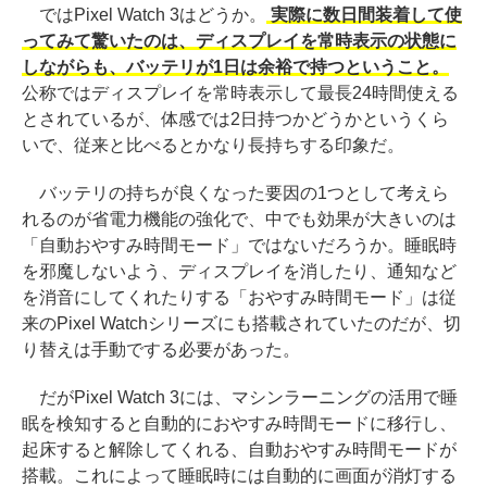
ではPixel Watch 3はどうか。
実際に数日間装着して使
ってみて驚いたのは、ディスプレイを常時表示の状態に
しながらも、バッテリが1日は余裕で持つということ。
公称ではディスプレイを常時表示して最長24時間使える
とされているが、体感では2日持つかどうかというくら
いで、従来と比べるとかなり長持ちする印象だ。
バッテリの持ちが良くなった要因の1つとして考えら
れるのが省電力機能の強化で、中でも効果が大きいのは
「自動おやすみ時間モード」ではないだろうか。睡眠時
を邪魔しないよう、ディスプレイを消したり、通知など
を消音にしてくれたりする「おやすみ時間モード」は従
来のPixel Watchシリーズにも搭載されていたのだが、切
り替えは手動でする必要があった。
だがPixel Watch 3には、マシンラーニングの活用で睡
眠を検知すると自動的におやすみ時間モードに移行し、
起床すると解除してくれる、自動おやすみ時間モードが
搭載。これによって睡眠時には自動的に画面が消灯する