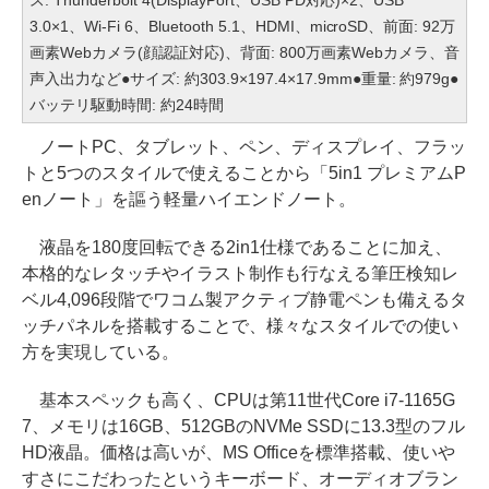
ス: Thunderbolt 4(DisplayPort、USB PD対応)×2、USB
3.0×1、Wi-Fi 6、Bluetooth 5.1、HDMI、microSD、前面: 92万
画素Webカメラ(顔認証対応)、背面: 800万画素Webカメラ、音
声入出力など●サイズ: 約303.9×197.4×17.9mm●重量: 約979g●
バッテリ駆動時間: 約24時間
ノートPC、タブレット、ペン、ディスプレイ、フラッ
トと5つのスタイルで使えることから「5in1 プレミアムP
enノート」を謳う軽量ハイエンドノート。
液晶を180度回転できる2in1仕様であることに加え、
本格的なレタッチやイラスト制作も行なえる筆圧検知レ
ベル4,096段階でワコム製アクティブ静電ペンも備えるタ
ッチパネルを搭載することで、様々なスタイルでの使い
方を実現している。
基本スペックも高く、CPUは第11世代Core i7-1165G
7、メモリは16GB、512GBのNVMe SSDに13.3型のフル
HD液晶。価格は高いが、MS Officeを標準搭載、使いや
すさにこだわったというキーボード、オーディオブラン