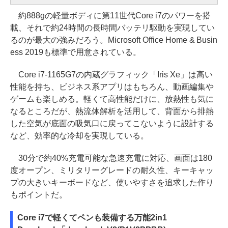
約888gの軽量ボディに第11世代Core i7のパワーを搭
載、それで約24時間の長時間バッテリ駆動を実現してい
るのが最大の強みだろう。Microsoft Office Home & Busin
ess 2019も標準で用意されている。
Core i7-1165G7の内蔵グラフィック「Iris Xe」は高い
性能を持ち、ビジネス系アプリはもちろん、動画編集や
ゲームも楽しめる。軽くて高性能だけに、放熱性も気に
なるところだが、熱流体解析を活用して、背面から排熱
した空気が底面の吸気口に戻ってこないように設計する
など、効率的な冷却を実現している。
30分で約40%充電可能な急速充電に対応、画面は180
度オープン、ミリタリーグレードの耐久性、キーキャッ
プの大きいキーボードなど、使いやすさを追求した作り
もポイントだ。
Core i7で軽くてペンも装備する万能2in1