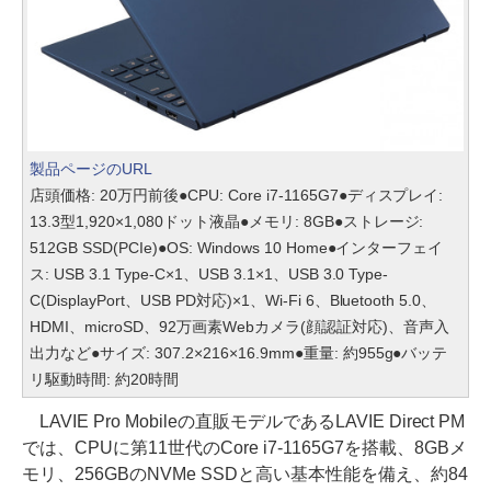
製品ページのURL
店頭価格: 20万円前後●CPU: Core i7-1165G7●ディスプレイ:
13.3型1,920×1,080ドット液晶●メモリ: 8GB●ストレージ:
512GB SSD(PCIe)●OS: Windows 10 Home●インターフェイ
ス: USB 3.1 Type-C×1、USB 3.1×1、USB 3.0 Type-
C(DisplayPort、USB PD対応)×1、Wi-Fi 6、Bluetooth 5.0、
HDMI、microSD、92万画素Webカメラ(顔認証対応)、音声入
出力など●サイズ: 307.2×216×16.9mm●重量: 約955g●バッテ
リ駆動時間: 約20時間
LAVIE Pro Mobileの直販モデルであるLAVIE Direct PM
では、CPUに第11世代のCore i7-1165G7を搭載、8GBメ
モリ、256GBのNVMe SSDと高い基本性能を備え、約84