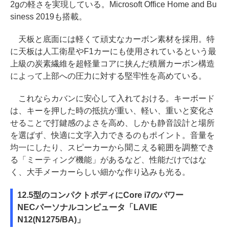
2gの軽さを実現している。Microsoft Office Home and Bu
siness 2019も搭載。
天板と底面には軽くて頑丈なカーボン素材を採用。特
に天板は人工衛星やF1カーにも使用されているという最
上級の炭素繊維を超軽量コアに挟んだ積層カーボン構造
によって上部への圧力に対する堅牢性を高めている。
これならカバンに安心して入れておける。キーボード
は、キーを押した時の抵抗が重い、軽い、重いと変化さ
せることで打鍵感のよさを高め、しかも静音設計と場所
を選ばず、快適に文字入力できるのもポイント。音量を
均一にしたり、スピーカーから聞こえる範囲を調整でき
る「ミーティング機能」があるなど、性能だけではな
く、大手メーカーらしい細かな作り込みも光る。
12.5型のコンパクトボディにCore i7のパワー
NECパーソナルコンピュータ「LAVIE
N12(N1275/BA)」