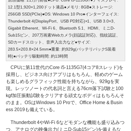
店頭価格: 21万円前後●CPU: Core i5-1135G7●ディスプレイ:
12.1型1,920×1,200ドット液晶●メモリ: 8GB●ストレージ:
256GB SSD(PCIe)●OS: Windows 10 Pro●インターフェイス:
Thunderbolt 4(DisplayPort、USB PD対応)×1、USB 3.0×3、
Gigabit Etherent、Wi-Fi 6、Bluetooth 5.1、HDMI、ミニD-
Sub15ピン、207万画素Webカメラ(顔認証対応)、指紋認証、
SDカードスロット、音声入出力など●サイズ:
283.5×203.8×24.5mm●重量: 約929g(バッテリパックS装着
時)●バッテリ駆動時間: 約13時間
CPUに第11世代のCore i5-1135G7(4コア8スレッド)を
採用し、ビジネス向けアプリはもちろん、軽めのゲーム
も楽しめるグラフィック性能を持ちながら、929gを実
現。レッツノートの代名詞と言える76cm落下試験と100
kgf加圧振動試験をクリアする頑丈なボディはもちろんそ
のまま。OSはWindows 10 Proで、Office Home & Busin
ess 2019も備えている。
Thunderbolt 4やWi-Fi 6などモダンな機能も盛り込みつ
つ、アナログの映像出力(ミニD-Sub15ピン)を備えるな