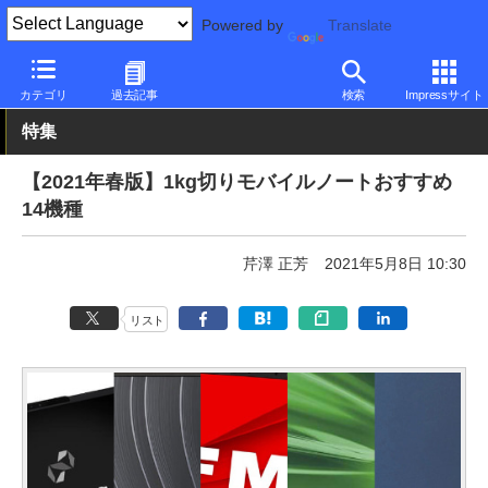
Powered by
Translate
PC Watch
パソコン/タブレット/スマートフォン
モバイルノート
カテゴリ
過去記事
検索
Impressサイト
特集
【2021年春版】1kg切りモバイルノートおすすめ
14機種
芹澤 正芳
2021年5月8日 10:30
リスト