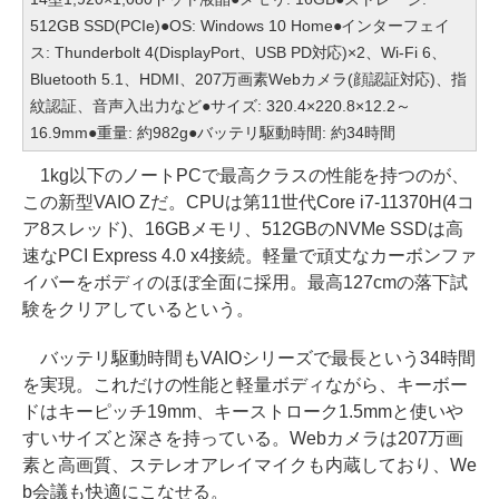
512GB SSD(PCIe)●OS: Windows 10 Home●インターフェイ
ス: Thunderbolt 4(DisplayPort、USB PD対応)×2、Wi-Fi 6、
Bluetooth 5.1、HDMI、207万画素Webカメラ(顔認証対応)、指
紋認証、音声入出力など●サイズ: 320.4×220.8×12.2～
16.9mm●重量: 約982g●バッテリ駆動時間: 約34時間
1kg以下のノートPCで最高クラスの性能を持つのが、
この新型VAIO Zだ。CPUは第11世代Core i7-11370H(4コ
ア8スレッド)、16GBメモリ、512GBのNVMe SSDは高
速なPCI Express 4.0 x4接続。軽量で頑丈なカーボンファ
イバーをボディのほぼ全面に採用。最高127cmの落下試
験をクリアしているという。
バッテリ駆動時間もVAIOシリーズで最長という34時間
を実現。これだけの性能と軽量ボディながら、キーボー
ドはキーピッチ19mm、キーストローク1.5mmと使いや
すいサイズと深さを持っている。Webカメラは207万画
素と高画質、ステレオアレイマイクも内蔵しており、We
b会議も快適にこなせる。