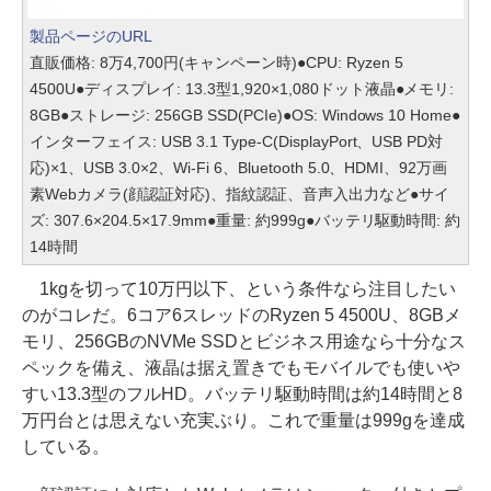
製品ページのURL
直販価格: 8万4,700円(キャンペーン時)●CPU: Ryzen 5
4500U●ディスプレイ: 13.3型1,920×1,080ドット液晶●メモリ:
8GB●ストレージ: 256GB SSD(PCIe)●OS: Windows 10 Home●
インターフェイス: USB 3.1 Type-C(DisplayPort、USB PD対
応)×1、USB 3.0×2、Wi-Fi 6、Bluetooth 5.0、HDMI、92万画
素Webカメラ(顔認証対応)、指紋認証、音声入出力など●サイ
ズ: 307.6×204.5×17.9mm●重量: 約999g●バッテリ駆動時間: 約
14時間
1kgを切って10万円以下、という条件なら注目したい
のがコレだ。6コア6スレッドのRyzen 5 4500U、8GBメ
モリ、256GBのNVMe SSDとビジネス用途なら十分なス
ペックを備え、液晶は据え置きでもモバイルでも使いや
すい13.3型のフルHD。バッテリ駆動時間は約14時間と8
万円台とは思えない充実ぶり。これで重量は999gを達成
している。