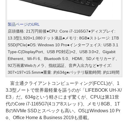
製品ページのURL
店頭価格: 21万円前後●CPU: Core i7-1165G7●ディスプレイ:
13.3型1,920×1,080ドット液晶●メモリ: 8GB●ストレージ: 1TB
SSD(PCIe)●OS: Windows 10 Pro●インターフェイス: USB 3.1
Type-C(DisplayPort、USB PD対応)×2、USB 3.0×2、Gigabit
Etherent、Wi-Fi 6、Bluetooth 5.0、HDMI、SDメモリカード、
92万画素Webカメラ、指紋認証、音声入出力など●サイズ:
307×197×15.5mm●重量: 約634g●バッテリ駆動時間: 約11時間
富士通クライアントコンピューティング(FCCL)が、1
3.3型ノートで世界最軽量を謳うのが「LIFEBOOK UH-X/
E3」だ。634gという軽さにまず驚くが、CPUは第11世
代のCore i7-1165G7(4コア8スレッド)、メモリ8GB、1T
BのNVMe SSDとスペックも高い。OSはWindows 10 Pr
o、Office Home & Business 2019も搭載。