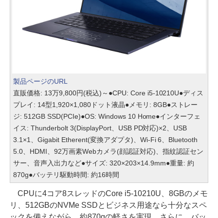
製品ページのURL
直販価格: 13万9,800円(税込)～●CPU: Core i5-10210U●ディス
プレイ: 14型1,920×1,080ドット液晶●メモリ: 8GB●ストレー
ジ: 512GB SSD(PCIe)●OS: Windows 10 Home●インターフェ
イス: Thunderbolt 3(DisplayPort、USB PD対応)×2、USB
3.1×1、Gigabit Etherent(変換アダプタ)、Wi-Fi 6、Bluetooth
5.0、HDMI、92万画素Webカメラ(顔認証対応)、指紋認証セン
サー、音声入出力など●サイズ: 320×203×14.9mm●重量: 約
870g●バッテリ駆動時間: 約16時間
CPUに4コア8スレッドのCore i5-10210U、8GBのメモ
リ、512GBのNVMe SSDとビジネス用途なら十分なスペ
ックを備えながら、約870gの軽さを実現。さらに、バッ