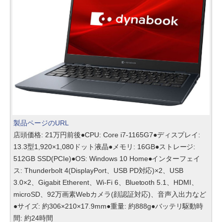
製品ページのURL
店頭価格: 21万円前後●CPU: Core i7-1165G7●ディスプレイ:
13.3型1,920×1,080ドット液晶●メモリ: 16GB●ストレージ:
512GB SSD(PCIe)●OS: Windows 10 Home●インターフェイ
ス: Thunderbolt 4(DisplayPort、USB PD対応)×2、USB
3.0×2、Gigabit Etherent、Wi-Fi 6、Bluetooth 5.1、HDMI、
microSD、92万画素Webカメラ(顔認証対応)、音声入出力など
●サイズ: 約306×210×17.9mm●重量: 約888g●バッテリ駆動時
間: 約24時間