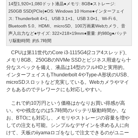
14型1,920×1,080ドット液晶●メモリ: 8GB●ストレージ:
250GB SSD(PCIe)●OS: Windows 10 Home●インターフェイ
ス: Thunderbolt 4×1、USB 3.1×1、USB 3.0×1、Wi-Fi 6、
Bluetooth 5.0、HDMI、microSD、100万画素Webカメラ、音
声入出力など●サイズ: 322×218×19mm●重量: 約980g●バッテ
リ駆動時間: 約5.7時間
CPUは第11世代のCore i3-1115G4(2コア4スレッド)、
メモリ8GB、250GBのNVMe SSDとビジネス用途なら十
分なスペックを備え、液晶は14型のフルHDと実用的。
インターフェイスもThunderbolt 4やType-A形状のUSB、
microSDスロットなど充実している。Webカメラやマイ
クもあるのでテレワークにも対応しやすい。
これで約10万円という価格はかなりお買い得感が高
い。やや残念なのは5.7時間のバッテリ駆動時間か。な
お、BTOにも対応し、メモリやストレージの容量を増や
しての注文も可能。シンプルなデザインを求める人に向
けて、天板のiiyamaロゴをなしで注文できるのがユニー