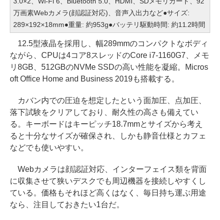
3.0×2、Wi-Fi 6、Bluetooth 5.0、HDMI、SDメモリカード、92
万画素Webカメラ(顔認証対応)、音声入出力など●サイズ:
289×192×18mm●重量: 約953g●バッテリ駆動時間: 約11.2時間
12.5型液晶を採用し、幅289mmのコンパクトなボディ
ながら、CPUは4コア8スレッドのCore i7-1160G7、メモ
リ8GB、512GBのNVMe SSDの高い性能を凝縮。Micros
oft Office Home and Business 2019も搭載する。
カバン内での圧迫を想定したという面加圧、点加圧、
落下試験をクリアしており、耐久性の高さも備えてい
る。キーボードはキーピッチ18.7mmとサイズから考え
ると十分なサイズが確保され、しかも静音仕様とカフェ
などでも使いやすい。
Webカメラは顔認証対応、インターフェイス類を背面
に収集させて狭いデスクでも周辺機器を接続しやすくし
ている。価格もそれほど高くはなく、毎日持ち運ぶ用途
なら、注目しておきたい1台だ。