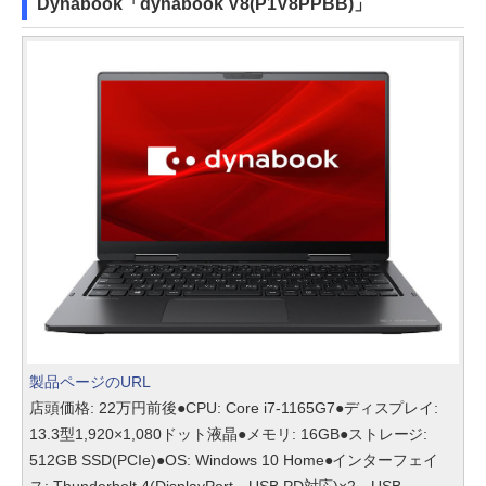
Dynabook「dynabook V8(P1V8PPBB)」
製品ページのURL
店頭価格: 22万円前後●CPU: Core i7-1165G7●ディスプレイ:
13.3型1,920×1,080ドット液晶●メモリ: 16GB●ストレージ:
512GB SSD(PCIe)●OS: Windows 10 Home●インターフェイ