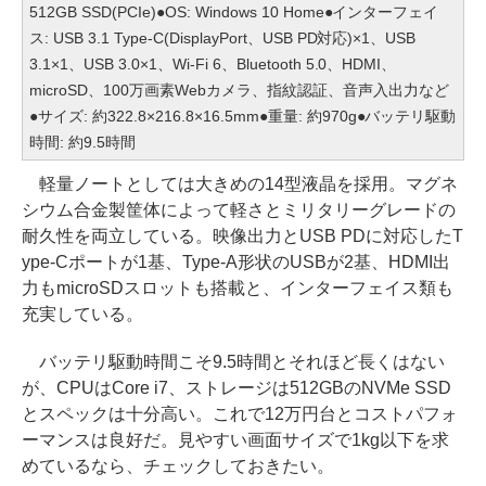
512GB SSD(PCIe)●OS: Windows 10 Home●インターフェイ
ス: USB 3.1 Type-C(DisplayPort、USB PD対応)×1、USB
3.1×1、USB 3.0×1、Wi-Fi 6、Bluetooth 5.0、HDMI、
microSD、100万画素Webカメラ、指紋認証、音声入出力など
●サイズ: 約322.8×216.8×16.5mm●重量: 約970g●バッテリ駆動
時間: 約9.5時間
軽量ノートとしては大きめの14型液晶を採用。マグネ
シウム合金製筐体によって軽さとミリタリーグレードの
耐久性を両立している。映像出力とUSB PDに対応したT
ype-Cポートが1基、Type-A形状のUSBが2基、HDMI出
力もmicroSDスロットも搭載と、インターフェイス類も
充実している。
バッテリ駆動時間こそ9.5時間とそれほど長くはない
が、CPUはCore i7、ストレージは512GBのNVMe SSD
とスペックは十分高い。これで12万円台とコストパフォ
ーマンスは良好だ。見やすい画面サイズで1kg以下を求
めているなら、チェックしておきたい。