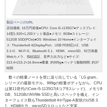
製品ページのURL
店頭価格: 16万円前後●CPU: Core i5-1135G7●ディスプレイ:
14型1,920×1,200ドット液晶●メモリ: 8GB●ストレージ:
512GB SSD(PCIe)●OS: Windows 10 Home●インターフェイ
ス: Thunderbolt 4(DisplayPort、USB PD対応)×2、USB
3.1×2、Wi-Fi 6、Bluetooth 5.1、HDMI、microSD、92万画素
Webカメラ、指紋認証、音声入出力など●サイズ:
313.4×215.2×16.8mm●重量: 約999g●バッテリ駆動時間: 約37
時間
数々の軽量ノートを世に送り出している「LG gram」
シリーズの最新モデル。999gの軽量ボディながら、CPU
は第11世代のCore i5-1135G7(4コア8スレッド)、メモリ8
GB、512GBのNVMe SSDと高いスペックを備え、イン
ターフェイス類もThunderbolt 4やType-A形状のUSB 3.
1、HDMI出力、microSDスロットなど充実。