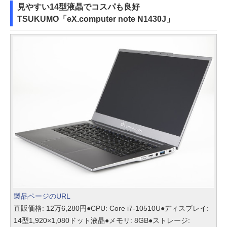
見やすい14型液晶でコスパも良好
TSUKUMO「eX.computer note N1430J」
製品ページのURL
直販価格: 12万6,280円●CPU: Core i7-10510U●ディスプレイ:
14型1,920×1,080ドット液晶●メモリ: 8GB●ストレージ: