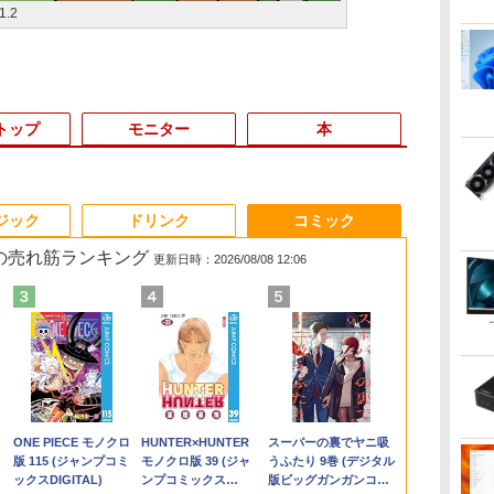
.2
トップ
モニター
本
6
3
3
3
3
4
4
4
4
5
5
5
5
6
6
6
ジック
ドリンク
コミック
 の売れ筋ランキング
更新日時：2026/08/08 12:06
ゲーミングPC G-
ー
ク
集
ス
Yoothi 互換品 液晶
からだの厚みを薄くす
【★最大100%ポイン
「楽天ランキング1
【今だけP10倍！大量
【選べる2色 コスパ抜
ピアノ 楽譜 カプース
【期間限定P15倍+最
＼マラソン限定値引／
Dell SE2416H 23.8イン
信じていた仲間達にダ
レビュー投稿 5年保証
【今だけ無線
Yoothi 互換
ハイキュー！
/WiFi+Bluet
k
で】
。
一体
13.3インチ N133BGA-
る [ 土屋元明 ]
ト】【新生活応援・
位」 デスクトップパソ
還元！】一体型デスク
群】モバイルモニター
チン | 8つの演奏会用エ
大10%OFFクーポン】
【新品 当日出荷】新生
チ モニター (フル
ンジョン奥地で殺され
｜MS Office 2024
レゼント 】Pan
13.3インチ
ット(1-45巻
 ノ
晶デ
ン
EA2 NT133WHM-N35
2026】【Office 2019
コン Windows11
トップパソコン
15.6インチ フルHD
チュード 作品40 | 8
【3年保証】
活応援 7点 セット ゲー
HD/IPS非光沢/HDMI・
かけたがギフト『無限
H&B 搭載｜中古ノー
CF-RZ6 [Core
M133NWFD R
プコミックス）
￥254,980
￥1,540
ディ
5型
NT133WHM-N45
H&B】富士通
Office付き パソコン
VETESA 22型液晶 第2
100%sRGB 非光沢IPS
Concert Studies
MICROSOFT マイク
ミングPC ゲーミング
D-Sub15ピン/傾き調
ガチャ』でレベル9999
トパソコン
8GBメモリ 2
IVO8544 対応 
春一 ]
￥8,900
￥23,999
￥45,700
￥39,900
￥8,999
￥5,940
￥29,700
￥169,290
￥9,800
￥792
￥29,800
￥29,980
￥10,800
￥25,828
ー
付
NT133WHM-N46
LIFEBOOK/第3世代
新品｜インテル 第14世
世代Core i5
パネル Type-C対応
Op.40
ロソフト SURFACE
パソコン デスクトップ
整) 【付属品：電源ケ
の仲間達を手に入れて
Windows11 Office付
SSD 無線 カメ
1920x1080 IP
.
Anker Soundcore
On My Road
by Amazon 天然水
ONE PIECE モノクロ
【2026年アップグレ
On My Road
by Amazon 炭酸水
HUNTER×HUNTER
Xiaomi シャオミ
BUGS LIFE
コカ・コーラ やかんの
スーパーの裏でヤニ吸
ディ
フ
体
NT133WHM-N47
Core i7/メモ
代 Core i5-4590 i5 i7-
Windows11搭載
miniHDMI 薄型軽量 約
GO 2 LTE
パソコン GeForce
ーブル・HDMIケーブ
元パーティーメンバー
｜テンキー DVD 搭載
型] : 良品 ● Le
LCD 液晶デ
Liberty 5 ミッドナイ
(Stadium ver.)
ラベルレス 2L×9本
版 115 (ジャンプコミ
ード版】AOKIMI ワ
(Stadium ver.)
ラベルレス 500ml
モノクロ版 39 (ジャ
REDMI Buds 8 Lite ワ
麦茶 from 爽健美茶 ラ
うふたり 9巻 (デジタル
BOE07AE BOE07AD
リ:8GB/16GB/SSD:256GB/512GB/1TB/
14700F｜ SSD 256GB
Office付き メモリ8GB
650g VESA対応 モニタ
ADVANCED (LTEモデ
RTX5060 Ryzen7
ル】3ヶ月保証付き
と世界に復讐＆『ざま
｜Core i5 第7世代 メ
中古 ノート
修理交換用液
￥250
トブラック
ックスDIGITAL)
イヤレスイヤホン
×24本 強炭酸水 ペッ
ンプコミックス
イヤレスイヤホン
ベルレス
版ビッグガンガンコミ
チ
GB
BOE07C0 BOE0800 対
テンキー/15.6
～2TB｜メモリ 8～
SSD256GB 初期設定済
ー 持ち運び サブディ
ル) SSD128GB メモリ
5700X Windows11
ぁ！』します！（23）
モリ 8GB SSD 256GB
Office搭載
￥250
￥1,117
￥250