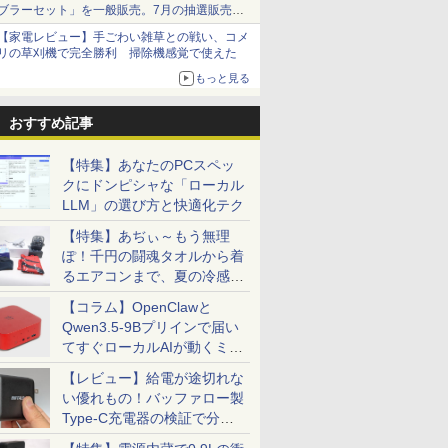
ブラーセット」を一般販売。7月の抽選販売の
当選無効分
【家電レビュー】手ごわい雑草との戦い、コメ
リの草刈機で完全勝利 掃除機感覚で使えた
もっと見る
おすすめ記事
【特集】あなたのPCスペッ
クにドンピシャな「ローカル
LLM」の選び方と快適化テク
【特集】あぢぃ～もう無理
ぽ！千円の闘魂タオルから着
るエアコンまで、夏の冷感グ
ッズ一挙紹介
【コラム】OpenClawと
Qwen3.5-9Bプリインで届い
てすぐローカルAIが動くミニ
PC「SER9 Pro」
【レビュー】給電が途切れな
い優れもの！バッファロー製
Type-C充電器の検証で分か
ったこと