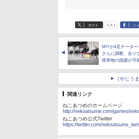
ポスト
リスト
シ
MITが4足チータ
▲
さらに調教。走り
障害物の跳躍が可
［やじうま
関連リンク
ねこあつめのホームページ
http://nekoatsume.com/games/nek
ねこあつめ公式Twitter
https://twitter.com/nekoatsume_t