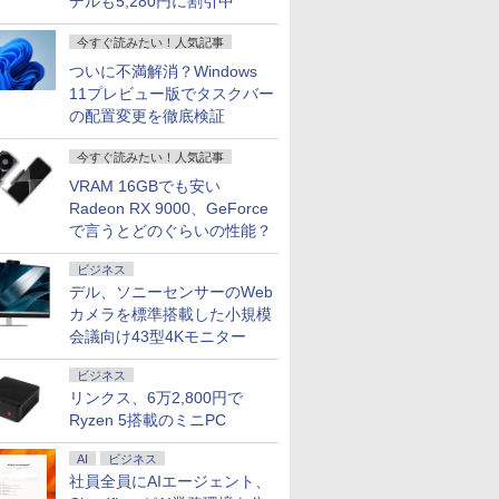
デルも5,280円に割引中
今すぐ読みたい！人気記事
ついに不満解消？Windows
11プレビュー版でタスクバー
の配置変更を徹底検証
今すぐ読みたい！人気記事
VRAM 16GBでも安い
Radeon RX 9000、GeForce
7
7
7
8
8
8
9
9
9
10
10
10
で言うとどのぐらいの性能？
ビジネス
デル、ソニーセンサーのWeb
カメラを標準搭載した小規模
会議向け43型4Kモニター
GEAR Aim GB7A-C256B/CP1 Ryzen7 /RTX5060Ti(8GB版) /32GBメモリ /1TB SSD
マウスプ
品 液晶
！ 全巻セ
13.3インチ 良品
PHILIPS フィリップス
転生したら第七王子だ
【中古】NEC VersaPro
PHILIPS 27型ワイドデ
100日後に英語がもの
【期間限定P15倍+最大
Yoothi 互換品 液晶
【 限定生産・特典つき
バッテリー
【楽天1位
[新品]三国志
ooth対応
ビジネス
asonic
) （ジャン
Lenovo ThinkPad X13
24E2N2100/11 IPSパネ
ったので、気ままに魔
VM-9 PC-VKT42M3G9
ィスプレイ
になる1日10分 ネイ
10%OFFクーポン】
16.0インチ
】YUZURU2027 羽生
証｜MS Off
冠獲得】黒
巻) 全巻セ
リンクス、6万2,800円で
i5-7Y57
1
 [ 古舘
Gen2 Type-20XJ フル
ル採用 フルHD対応
術を極めます（24）
｜第11世代 Core i5-
273V5LHAB/11ステレ
ティブ英語書き写し [
【3年保証】
NE160WUM-NX6
結弦カレンダー卓上版
H&B 搭載
ー 21.5 / 23
￥37,818
Ryzen 5搭載のミニPC
56GB
FullHD
HD / Windows11/ 高性
23.8型ワイド液晶ディ
【電子書籍】[ 石沢庸
1135G7｜メモリ16GB
オスピーカー搭載 液晶
ブレット・リンゼイ ]
PANASONIC パナソニ
BOE0B77 対応
[ 能登 直 ]
トパソコン
27型 240H
￥34,990
￥11,480
￥825
￥35,000
￥12,800
￥1,980
￥36,300
￥13,900
￥2,750
￥37,800
￥11,999
ラ 10.1
S LED
能 AMD Ryzen 5-
スプレイ 5年間フル保
介 ]
｜NVMe SSD 256GB｜
モニターVGA/DVI-D/
ック レッツノート
WUXGA 1920x1200
Windows1
/180Hz/16
t's note
ィスプレイ
5650u/ 16GB/ 爆速
証 ブラック 単品購入の
13.3型 フルHD｜
HDMI 送料無料 一ヶ月
LET'S NOTE CF-LV9
165Hz 40ピン IPS LED
｜Core i7
ゲーミング
AI
ビジネス
パソコン
晶パネル
NVMe式256GB-SSD/
み可（同一商品であれ
Windows 11 Pro｜
保証
SSD256GB メモリ
LCD 液晶ディスプレイ
モリ 8GB
1ms応答 
社員全員にAIエージェント、
カメラ/ 無線Wi-Fi6/
ば複数購入可） クレジ
Webカメラ｜office付
8GB Core i5 Windows
修理交換用液晶パネル
SSD 256
パソコン 