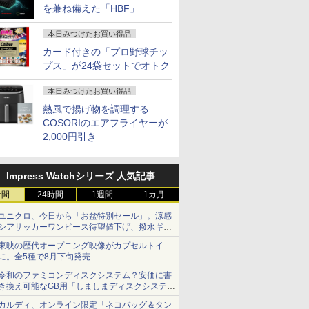
を兼ね備えた「HBF」
本日みつけたお買い得品
カード付きの「プロ野球チッ
プス」が24袋セットでオトク
本日みつけたお買い得品
熱風で揚げ物を調理する
COSORIのエアフライヤーが
2,000円引き
Impress Watchシリーズ 人気記事
時間
24時間
1週間
1カ月
ユニクロ、今日から「お盆特別セール」。涼感
シアサッカーワンピース待望値下げ、撥水ギア
ショーツは1990円に
東映の歴代オープニング映像がカプセルトイ
に。全5種で8月下旬発売
令和のファミコンディスクシステム？安価に書
き換え可能なGB用「しましまディスクシステ
ム」
カルディ、オンライン限定「ネコバッグ＆タン