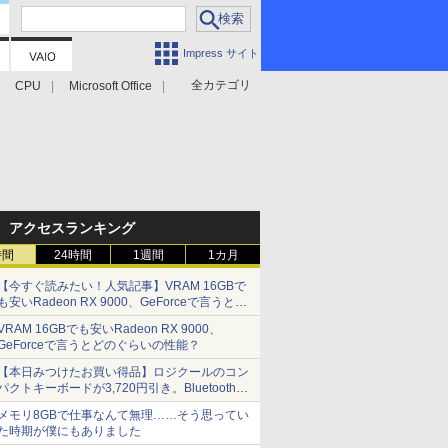
Impress サイト
全カテゴリ
CPU
Microsoft Office
アクセスランキング
時間
24時間
1週間
1カ月
【今すぐ読みたい！人気記事】VRAM 16GBで
も安いRadeon RX 9000、GeForceで言うとど
のぐらいの性能？ - PC Watch
VRAM 16GBでも安いRadeon RX 9000、
GeForceで言うとどのぐらいの性能？
【本日みつけたお買い得品】ロジクールのコン
パクトキーボードが3,720円引き。Bluetoothで3
台接続対応
メモリ8GBで仕事なんて無理……そう思ってい
た時期が僕にもありました