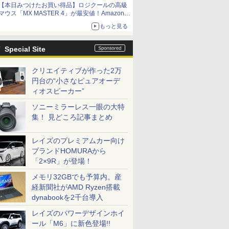
【本日みつけたお買い得品】ロジクールの高級
マウス「MX MASTER 4」が最安値！Amazonで
3千円弱の割引
もっと見る
Special Site
クリエイティブが作った2万
円台の“小さなピュアオーデ
ィオスピーカー”
ソニーミラーレス一眼の大特
集！ 見どころ記事まとめ
レイズのプレミアムカー向け
ブランドHOMURAから
「2×9R」が登場！
メモリ32GBでも予算内。産
経新聞社がAMD Ryzen搭載
dynabookを2千台導入
レイズのパワーデザインホイ
ール「M6」に新色登場!!