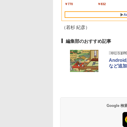
水 バナジウム含有 水
×8本
 Pro 中古 アウトレ
Dynabook G83 13.3イ
光沢 スピーカー内蔵
Bluetooth 中古ノート
ブ/5.8Ghz WI-
対応 スイッチ 【中古】
C/HDMI/Windows11&
角度調節 FullHD ブ
～1TB｜メモリ8GB
￥250
￥1,380
￥770
￥250
￥1,112
￥832
ミネラルウォーター
 返品 送料無料 中
ンチ FHD 中古PC 中古
HDR/Freesync/VESA
パソコン Office付き
FI/Bluetooth/Windows11
2019搭載 パソコン 
ーライトカット VA
16GB｜ キーボード
ペットボトル 静岡県
ートパソコン 中古
パソコン ノート モバ
cocopar HG-238
5GWIFI Bluetooth最
Pro & KINGSOFT WPS
ト
ル VESAフル FHD
ウス付 2年保証 安い
A
産 500ミリリットル
コン ノートパソコ
イルPC フルHD
新
Office/HDMI/デスクト
グレア MAXZEN
PC 初期設定済み テ
(Smart Basic)
ノート ノートPC
Bluetooth タイプC
MicrosoftOffice2024
ップパソコン(再生中古
JM22CH02
ワーク 在宅勤務
（若杉 紀彦）
FICE付き
HDMI
可 Windows11
品)
編集部のおすすめ記事
やじうまPC 
Andr
など追加
Google