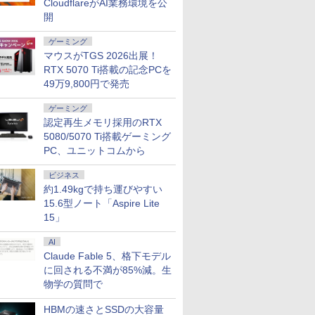
CloudflareがAI業務環境を公
0または
Office付き/ Win11【中
ットカード決済 代金引
ACアダプタ付属 USB-
11 Pro 中古 アウトレ
Dynabook
光沢 スピ
開
 第7世代 選
古ノートパソコン 中古
換決済のみ
C HDMI
ット 返品 送料無料 中
ンチ FHD
HDR/Free
レッツノー
パソコン 中古PC】税
古ノートパソコン 中古
パソコン 
cocopar H
ゲーミング
トノート
込送料無料 あす楽対応
パソコン ノートパソコ
イルPC フ
マウスがTGS 2026出展！
当日発送
ン ノート ノートPC
Bluetoo
RTX 5070 Ti搭載の記念PCを
OFFICE付き
HDMI
49万9,800円で発売
ゲーミング
認定再生メモリ採用のRTX
5080/5070 Ti搭載ゲーミング
PC、ユニットコムから
ビジネス
約1.49kgで持ち運びやすい
15.6型ノート「Aspire Lite
15」
AI
Claude Fable 5、格下モデル
に回される不満が85%減。生
物学の質問で
HBMの速さとSSDの大容量