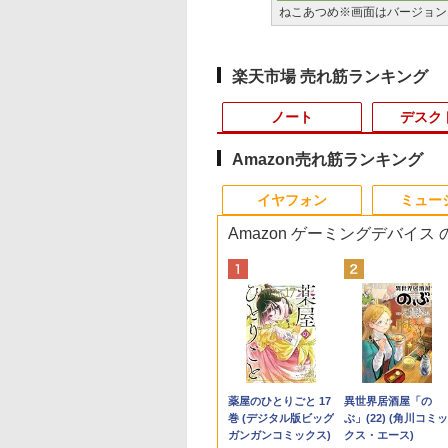
ねこあつめ※画面はバージョン1
楽天市場 売れ筋ランキング
ノート
デスク
Amazon売れ筋ランキング
10
10
10
1
1
1
1
2
2
2
2
イヤフォン
ミュー
Amazon ゲーミングデバイス
版) /32GBメモリ /1TB SSD
間限定P15倍+最大
thi 互換品 液晶
限定生産・特典つき
バッテリー80%以上保
【楽天1位常連・超800
[新品]三国志(1-60巻 全
ノートパソコン14イン
【Dell Core-i7 & 24イン
PHILIPS 241V8 LED液
BARFOUT! SPECIAL
中古パソコン 東芝 ノ
【期間限定10%OFF
＆Premium特別編
【初期設定済み】デ
%OFFクーポン】
.0インチ
UZURU2027 羽生
証｜MS Office 2024
冠獲得】黒/白 モニタ
巻) 全巻セット
チ 極軽量約965g 富士
チ2台液晶PCセット】
晶モニター 23.8インチ
EDITION EARLY
トパソコン Dynaboo
ーポン 8/12 10時ま
台湾、街歩きガイド
クトップパソコン 
年保証】
60WUM-NX6
カレンダー卓上版
H&B 搭載｜中古 ノー
ー 21.5 / 23.8 / 24.5 /
通 LIFEBOOK U748
intel Core i7-7700、
ワイド ブラック
AUTUMN 2026 / TIME
S73 13.3型 薄型軽量
モニター 21.5型 液
型 2026新品 パソコ
￥37,818
￥1,879
NASONIC パナソニ
E0B77 対応
登 直 ]
トパソコン
27型 240Hz/200Hz
高性能第7世代Core i5-
RAM:16GB、SSD:選択
1920×1080 （フル
TRAVEL 岩本 照
ートPC 第8世代 Core
ィスプレイ ベゼル 
一体型PC 24型 21.
,300
,900
750
￥37,800
￥11,999
￥16,500
￥41,800
￥6,500
￥1,870
￥16,800
￥9,480
￥47,700
 レッツノート
GA 1920x1200
Windows11 Office付
/180Hz/165Hz/100Hz
7300U カメラ内蔵 メ
可能
HD）16:9 IPSパネル 非
（Snow Man） [ ブラ
i5-8250U/メモリ 8GB
スプレイ 液晶モニタ
Windows11 Office
Anker Soundcore
BRUCE WAYNE feat.
by Amazon 天然水
薬屋のひとりごと 17
Anker Soundcore
BRUCE WAYNE feat
【Amazon.co.jp限
異世界居酒屋「の
'S NOTE CF-LV9
Hz 40ピン IPS LED
｜Core i7 第10世代 メ
ゲーミングモニター
モリ最大16GB
(256GBor512GBor1TB)/
光沢 ノングレア 液晶デ
ウンズブックス ]
/NVMe SSD ハード
PCモニター 壁掛け 
き｜フルHD液晶一
P40i オフホワイト
Flo Milli, ATL Jacob
ラベルレス 500ml
巻 (デジタル版ビッグ
P31i ブラック
Flo Milli, ATL Jacob
定】 い・ろ・は・す
ぶ」(22) (角川コミッ
D256GB メモリ
D 液晶ディスプレイ
モリ 8GB ストレージ
1ms応答 pcモニター
SSD1TB 薄い軽い
フルHD（1920x1080）
ィスプレイ HDMI VGA
スク/Wi-
リッカーレス
型 インテル Core i5
[Explicit]
×24本 富士山の天然
ガンガンコミックス)
[Explicit]
2L PET ラベルレス
クス・エース)
 Core i5 Windows
交換用液晶パネル
SSD 256GB｜
パソコン モニター 非
FHD液晶 type-C WIFI
液晶モニタ/光学ドライ
VESA準拠 PS4 switch
Fi/Bluetooth/Type-
FreeSync 21.5イン
Core i7｜ SSD 128
￥7,990
￥5,990