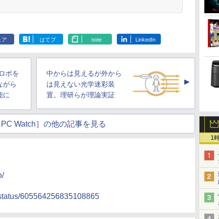
ェア
はてブ
note
LinkedIn
ーロボを
中からは見えるが外から
▲
ながら
は見えない光学迷彩装
能に
置。理研らが理論実証
PC Watch］の他の記事を見る
1
o/
w/status/605564256835108865