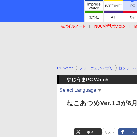
モバイルノート
NUC/小型パソコン
M
SSD
キーボード
マウス
PC Watch
ソフトウェア/アプリ
他ソフト/
やじうまPC Watch
Select Language
▼
ねこあつめVer.1.3
ポスト
リスト
シ