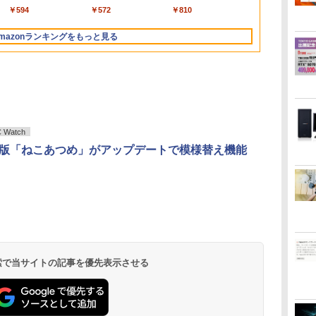
bluetooth イヤホン
トボトル 500ミリリ
DIGITAL)
Bluetooth 5.4 ノイズ
650mlPET×24本
ックス)
office
ル
応 1366x768 WXGA
型/USB3.0/HDMI/wi-
64GB DDR4/5｜ デス
み USB2.0 Wi-Fi無線
スプレイ テレワーク
8GB Windows 11 Pro
SSD 256GB〜1TB メ
（KCデラックス） [ 大
｜店長厳選 Lenovo
Windows1
￥14,990
￥594
￥1,964
￥1,625
￥572
￥3,480
￥2,009
￥810
V12 小型軽量 ブルー
ットル (Smart
キャンセリング ANC
ノー
パネ
 マ
LED LCD 液晶ディス
fi/Office/無線マウ
クトップPC 2年保証
LAN対応 キーボード＆
在宅勤務 UPERFECT
中古 返品 送料無料 中
モリ 16GB〜32GB eス
前 貴史 ]
ThinkPad 15.6型
Windows11
トゥースHi-Fi 最大
Basic)
36時間再生
ノン
プレイ 修理交換用液晶
ス/USBメモリ/中古パソ
激安 高性能 ゲーム 本
マウス付属 在宅勤務
古ノートパソコン 中
ポーツ ゲーム デスク
Bluetooth Wi-Fi 無線
べるカラー 
mazonランキングをもっと見る
36時間再生 ぶるーと
レ
パネル
コン/ノートパソコ
体のみ PC 高スペッ 初
学生向け 初心者向け
古パソコン ノートパ
トップPC パソコン モ
｜中古 パソコン 中古
ト タブレッ
ゅーす コードレス
ン/Windows11/Windows10
期設定済み
高性能PC 新品
ソコン ノート ノート
ニター
PC Word Excel
ENCノイズキャンセ
PC タブレット
リング 自動ペアリン
OFFICE付き
グ Type-C充電 マイ
ク付き 防水 タッチ式
音量調整 スポーツ/通
勤/通学/WEB会議(ホ
Watch
ワイト)
oid版「ねこあつめ」がアップデートで模様替え機能
 検索で当サイトの記事を優先表示させる