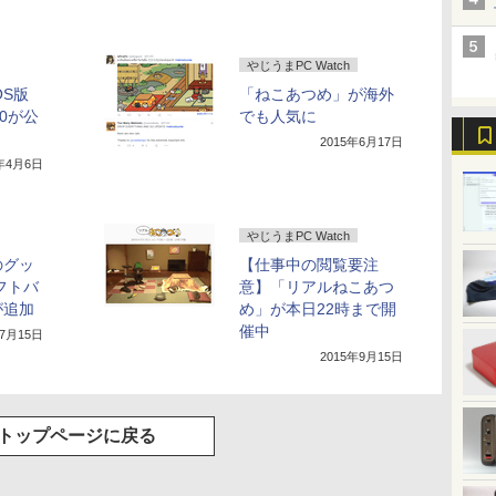
やじうまPC Watch
OS版
「ねこあつめ」が海外
.0が公
でも人気に
2015年6月17日
5年4月6日
やじうまPC Watch
のグッ
【仕事中の閲覧要注
ソフトバ
意】「リアルねこあつ
が追加
め」が本日22時まで開
催中
年7月15日
2015年9月15日
トップページに戻る