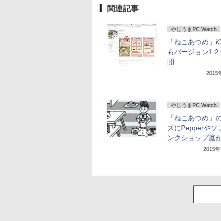
関連記事
やじうまPC Watch
「ねこあつめ」i
もバージョン1.2
開
201
やじうまPC Watch
「ねこあつめ」
ズにPepperや
ンクショップ庭
2015