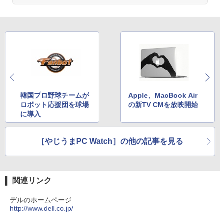
クスDIGITAL)
by Amazon 天然水ラベルレス 2L×9本
￥594
￥1,117
HUNTER×HUNTER モノクロ版 39 (ジャンプ
コミックスDIGITAL)
by Amazon 炭酸水 ラベルレス 500ml ×24本
強炭酸水 ペットボトル 500ミリリットル (Sm
art Basic)
￥572
韓国プロ野球チームが
Apple、MacBook Air
￥1,625
ロボット応援団を球場
の新TV CMを放映開始
に導入
スーパーの裏でヤニ吸うふたり 9巻 (デジタル
版ビッグガンガンコミックス)
【Amazon.co.jp限定】 伊藤園 磨かれて、澄
みきった日本の水 2L 8本 ラベルレス [ ケース
［やじうまPC Watch］の他の記事を見る
] [ 水 ] [ ペットボトル ] [ 箱買い ] [ ストック
￥810
] [ 水分補給 ]
￥998
関連リンク
デルのホームページ
http://www.dell.co.jp/