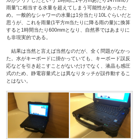
ルがクリアしたという“1時間に1平方mあたり147mmの
雨量”に相当する水量を超えてしまう可能性があったた
め。一般的なシャワーの水量は1分当たり10Lぐらいだと
思うが、これを雨量(1平方m当たりに降る雨の量)に換算
すると1時間当たり600mmとなり、自然界ではあまりに
も非現実的である。
結果は当然と言えば当然なのだが、全く問題がなかっ
た。水がキーボードに掛かっていても、キーボード誤反
応などを引き起こすことがないだけでなく、液晶も感圧
式のため、静電容量式とは異なりタッチが誤作動するこ
とはない。