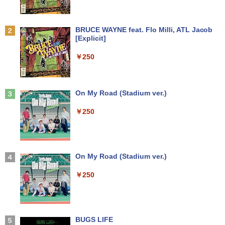
DELL デル E1913S LED液晶モニター 19
【予約商品】 日曜劇場『VIVANT』トレ
2
2
インチ スクエア ブラック 1280 x 1024 S
ジャーボックス 講談社
XGA TNパネル LEDバックライト付 非光
Anker Soundcore P31i ブラック
BRUCE WAYNE feat. Flo Milli, ATL Jacob
沢 ノングレア 液晶ディスプレイ VGA
＼★最大2555円OFFクーポン★／【内蔵
￥28,970
2
[Explicit]
【中古】
テンキー搭載】中古ノートパソコン 中古
￥5,990
パソコン 東芝 TOSHIBA 第6世代 Core i3
￥250
メモリ 4GB 新品SSD 256GB 15.6インチ
￥2,800
USB3.0 HDMI端子 Bluetooth DVD WIFI
Office2付き Windows11 オフィス 中古P
杖と剣のウィストリア（16） 【電子書
3
C 中古ノートPC
籍】[ 大森藤ノ ]
Anker Soundcore Liberty 5 ミッドナイトブ
On My Road (Stadium ver.)
R291-DELL P2419H 23.8インチ 液晶モ
3
ラック
￥12,555
ニタ 1点 フルHD(1920x1080) 表面処理:
￥594
￥250
ノングレア(非光沢) HDMIx1/D-Subx1/Di
￥14,990
splayPortx1 ★送料無料★【中古動作
品】
【期間限定破格金額！】新生活 新古品 W
3
in11搭載 パソコンノートパソコンoffice
￥6,980
[新品][全巻収納ダンボール本棚付]◆特典
4
付き 初心者向けノートPC 初期設定済 1
【2026年アップグレード版】AOKIMI ワイヤ
On My Road (Stadium ver.)
あり◆魔入りました!入間くん (1-49巻 最
5.6型 インテル高速CPU ランダムで発送
レスイヤホン bluetooth イヤホン V12 小型
新刊)[オリジナル缶バッジ付] 全巻セット
メモリ4GB～ 高速SSD1TB 最大 フルHD
軽量 ブルートゥースHi-Fi 最大36時間再生 ぶ
￥250
Webカメラ zoom 軽量薄型 無線 型番更
るーとゅーす コードレス ENCノイズキャン
￥30,906
【楽天1位 10.5/11インチ 小型 軽量】モ
4
新で在庫処分
セリング 自動ペアリング Type-C充電 マイク
バイルモニター 10.5インチ 11インチ フ
付き 防水 タッチ式音量調整 スポーツ/通勤/通
ルHD 1080P 100%sRGB 400cd/m? 光沢
学/WEB会議(ホワイト)
￥12,980
IPS パネル 色鮮やか 265g 超軽量 Type-
C対応 miniHDMI モニター 持ち運び サブ
BUGS LIFE
ちいかわ なんか小さくてかわいいやつ
5