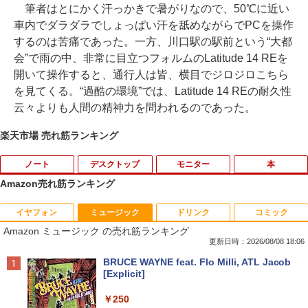
筆者はとにかく汗っかきで暑がりなので、50℃に近い
車内でダラダラでしょっぱい汗を舐めながらでPCを操作
するのは苦痛であった。一方、川口駅の駅前という“大都
会”で雨の中、非常に目立つフォルムのLatitude 14 REを
開いて操作すると、通行人は皆、横目でジロジロこちら
を見てくる。“過酷の環境”では、Latitude 14 REの耐久性
云々よりも人間の精神力を問われるのであった。
楽天市場 売れ筋ランキング
ノート
デスクトップ
モニター
本
Amazon売れ筋ランキング
イヤフォン
ミュージック
ドリンク
コミック
【★最大100%ポイント】【Windows X
モニター台 ラック ヴィト 【玄関先迄納
宇宙兄弟（43） （モーニング KC） [
1
1
1
Amazon ミュージック の売れ筋ランキング
P 搭載】大手メーカー おまかせ ノートパ
品】 ニトリ
小山 宙哉 ]
ソコン/Celeron Core2/メモリ:4GB/SSD:
更新日時：2026/08/08 18:06
128GB/15.6インチ 大画面/DVD/新品 マ
￥1,790
￥891
Anker Soundcore P40i オフホワイト
BRUCE WAYNE feat. Flo Milli, ATL Jacob
ウス 付き/中古ノートPC 中古ノートパソ
[Explicit]
コン パソコン 中古パソコン
￥7,990
￥250
￥9,999