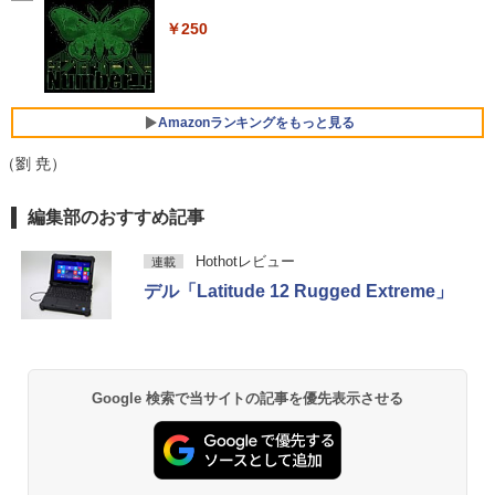
￥1,964
ディスプレイ ミニPC対応 3年保証 EVICI
（7）なんか飛び出ていろいろ貼れるフォ
V
トアルバム付き特装版 （講談社キャラク
￥250
【★最大100%ポイント】【Windows11
ターズA） [ ナガノ ]
4
正式対応 × テンキー】富士通 LIFEBOO
￥10,999
Xiaomi シャオミ REDMI Buds 8 Lite ワイヤ
K A579/第8世代 Core i3/メモリ:4GB/8G
レスイヤホン Bluetooth 5.4 ノイズキャンセ
￥3,630
B/16GB/SSD:128GB/256GB/512GB/1T
リング ANC 36時間再生
B/DVD/Wi-fi/15.6型/Office/HDMI/USB3.
Amazonランキングをもっと見る
1/中古PC 中古ノートパソコン Windows
2026夏登場★Switch2ドック不要 モバイ
￥3,480
5
11
ル ゲーミングモニター 16インチ 144Hz /
（劉 尭）
120Hz /60Hz 2k 15.6インチ タッチパネ
￥18,800
ル 撥水加工ケース スタンド 非光沢 薄型
by Amazon 天然水 ラベルレス 500ml ×24本
薬屋のひとりごと 17巻 (デジタル版ビッグガ
編集部のおすすめ記事
軽量 VESA ポータブル ps5/Mac/switch/
富士山の天然水 バナジウム含有 水 ミネラル
ンガンコミックス)
2対応 スピーカー内蔵 kksmart
ウォーター ペットボトル 静岡県産 500ミリリ
Hothotレビュー
連載
ットル (Smart Basic)
￥770
中古ノートパソコン・ windows11 offic
￥11,999
5
デル「Latitude 12 Rugged Extreme」
e付・整備済み品・富士通 LIFEBOOK U
￥1,380
938 超軽量ノートパソコン 13.3型FHD
第7世代 Core i5 / メモリ8GB / SSD256G
B / Webカメラ / 初期設定不要
異世界居酒屋「のぶ」(22) (角川コミックス・
エース)
【Amazon.co.jp限定】 い・ろ・は・す 2L P
ET ラベルレス ×8本
￥22,800
Google 検索で当サイトの記事を優先表示させる
￥832
￥1,112
ONE PIECE モノクロ版 115 (ジャンプコミッ