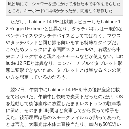
風呂場にて、シャワーを壁にかけて撥ねた水で本体を濡らした
ところ。キーボードに結構かかったが、問題なく動作した
ただし、Latitude 14 REは以前レビューしたLatitude 1
2 Rugged Extremeとは異なり、タッチパネルは一般的な
ペンデバイスやタッチデバイスとしてではなく、マウス
やタッチパッドと同じ振る舞いをする特殊なタイプだ。
このためフリックによる画面スクロールや、右端から中
央にフリックすると現れるチャームなどが使えない。Lat
itude 12 REとは異なり、コンバーチブルでタブレット形
態に変形できないため、タブレットとは異なるペンの使
い方を想定しているのだろう。
翌27日、午前中にLatitude 14 REを車の後部座席に載
せて出かけた。午前中は快晴で炎天下だったのだが、OS
を起動して後部座席に放置したままレストランの駐車場
に留め、そのまま1時間ほど食事してから戻って様子を
見た。後部座席は黒のスモークフィルムが貼ってあった
とは言え、太陽光は本体に直接当たり、車内も50℃近い