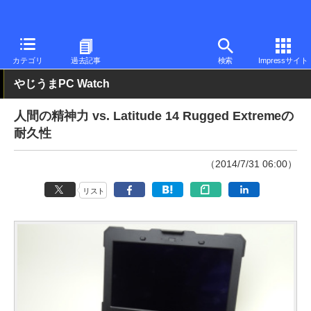
PC Watch
パソコン/タブレット/スマートフォン
モバイルノート
カテゴリ
過去記事
検索
Impressサイト
やじうまPC Watch
人間の精神力 vs. Latitude 14 Rugged Extremeの
耐久性
（2014/7/31 06:00）
リスト