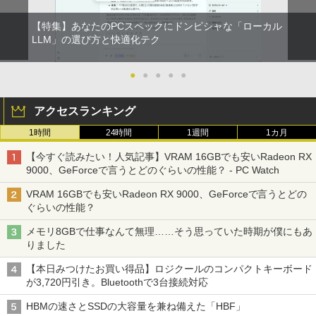
【特集】あなたのPCスペックにドンピシャな「ローカル
LLM」の選び方と快適化テク
●
●
●
●
●
アクセスランキング
1時間
24時間
1週間
1カ月
【今すぐ読みたい！人気記事】VRAM 16GBでも安いRadeon RX
9000、GeForceで言うとどのぐらいの性能？ - PC Watch
VRAM 16GBでも安いRadeon RX 9000、GeForceで言うとどの
ぐらいの性能？
メモリ8GBで仕事なんて無理……そう思っていた時期が僕にもあ
りました
【本日みつけたお買い得品】ロジクールのコンパクトキーボード
が3,720円引き。Bluetoothで3台接続対応
HBMの速さとSSDの大容量を兼ね備えた「HBF」