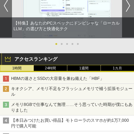
【特集】あなたのPCスペックにドンピシャな「ローカル
LLM」の選び方と快適化テク
●
●
●
●
●
アクセスランキング
1時間
24時間
1週間
1カ月
HBMの速さとSSDの大容量を兼ね備えた「HBF」
キオクシア、メモリ不足をフラッシュメモリで補う拡張モジュー
ル
メモリ8GBで仕事なんて無理……そう思っていた時期が僕にもあ
りました
【本日みつけたお買い得品】モトローラのスマホが約1万7,000
円で購入可能