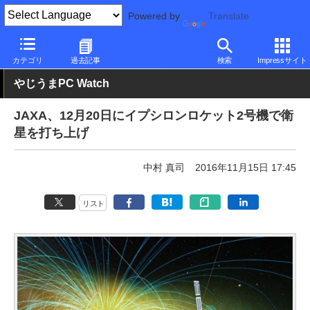
Powered by
Translate
PC Watch
市場
技術
その他
カテゴリ
過去記事
検索
Impressサイト
やじうまPC Watch
JAXA、12月20日にイプシロンロケット2号機で衛
星を打ち上げ
中村 真司
2016年11月15日 17:45
リスト