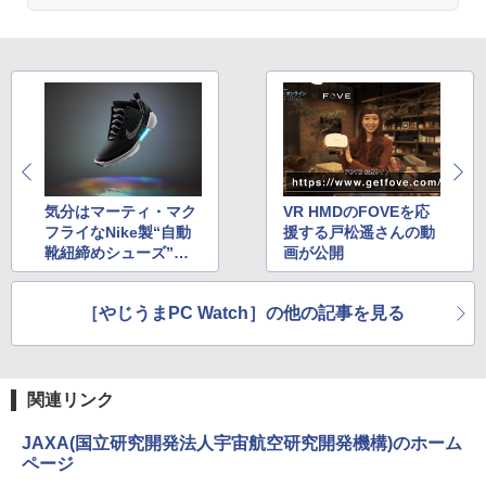
辺境の貧乏伯爵に嫁ぐことになったので
3
Anker Soundcore Liberty 5 ミッドナイトブ
On My Road (Stadium ver.)
ONE PIECE モノクロ版 115 (ジャンプコミッ
領地改革に励みます〜the letter from Bo
ラック
クスDIGITAL)
by Amazon 天然水ラベルレス 2L×9本
ule〜 5【電子書店共通特典イラスト
￥250
付】 【電子書籍】[ 深山じお ]
￥14,990
￥594
￥1,117
￥726
【2026年アップグレード版】AOKIMI ワイヤ
On My Road (Stadium ver.)
HUNTER×HUNTER モノクロ版 39 (ジャンプ
レスイヤホン bluetooth イヤホン V12 小型
コミックスDIGITAL)
by Amazon 炭酸水 ラベルレス 500ml ×24本
楽譜 吹奏楽J−POP 好きすぎて滅！〔Gra
4
軽量 ブルートゥースHi-Fi 最大36時間再生 ぶ
気分はマーティ・マク
VR HMDのFOVEを応
強炭酸水 ペットボトル 500ミリリットル (Sm
￥250
de 3〕／M！LK【沖縄・離島以外送料無
るーとゅーす コードレス ENCノイズキャン
art Basic)
フライなNike製“自動
援する戸松遥さんの動
￥572
料】
セリング 自動ペアリング Type-C充電 マイク
靴紐締めシューズ”が1
画が公開
付き 防水 タッチ式音量調整 スポーツ/通勤/通
￥1,625
2月1日に発売
￥5,940
学/WEB会議 6.0(オフホワイト)
BUGS LIFE
スーパーの裏でヤニ吸うふたり 9巻 (デジタル
［やじうまPC Watch］の他の記事を見る
￥2,599
版ビッグガンガンコミックス)
コカ・コーラ やかんの麦茶 from 爽健美茶 ラ
ベルレス 650mlPET×24本
￥250
ふかふかダンジョン攻略記〜俺の異世界
5
￥810
転生冒険譚〜/ 20 【電子書籍】[ KAKER
Xiaomi シャオミ REDMI Buds 8 Lite ワイヤ
U ]
￥2,009
関連リンク
レスイヤホン Bluetooth 5.4 ノイズキャンセ
リング ANC 36時間再生
￥792
JAXA(国立研究開発法人宇宙航空研究開発機構)のホーム
ページ
￥3,480