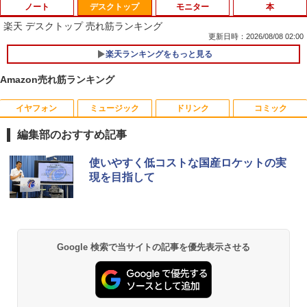
ノート
デスクトップ
モニター
本
楽天 デスクトップ 売れ筋ランキング
更新日時：2026/08/08 02:00
楽天ランキングをもっと見る
Amazon売れ筋ランキング
イヤフォン
ミュージック
ドリンク
コミック
数学 大学入試問題解答集 2026 国公立大
1
編
編集部のおすすめ記事
￥5,665
Anker Soundcore P40i オフホワイト
BRUCE WAYNE feat. Flo Milli, ATL Jacob
【Amazon.co.jp限定】 い・ろ・は・す 2L P
薬屋のひとりごと 17巻 (デジタル版ビッグガ
使いやすく低コストな国産ロケットの実
[Explicit]
ET ラベルレス ×8本
ンガンコミックス)
現を目指して
￥7,990
￥250
￥1,112
￥770
町人Aは悪役令嬢をどうしても救いた
2
い〜どぶと空と氷の姫君〜 10【電子書
店共通特典イラスト付】 【電子書籍】[
Anker Soundcore P31i ホワイト
BRUCE WAYNE feat. Flo Milli, ATL Jacob
by Amazon 天然水 ラベルレス 500ml ×24本
異世界居酒屋「のぶ」(22) (角川コミックス・
目黒三吉 ]
Google 検索で当サイトの記事を優先表示させる
[Explicit]
富士山の天然水 バナジウム含有 水 ミネラル
エース)
ウォーター ペットボトル 静岡県産 500ミリリ
￥5,990
￥726
ットル (Smart Basic)
￥250
￥832
￥1,380