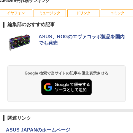
Amazon売れ筋ランキング
イヤフォン
ミュージック
ドリンク
コミック
【訳あり品】中古パソコン | NEC | Mate
【マラソンセール期間中ポイント5倍】
【 限定生産・特典つき 】YUZURU2027
1
1
1
MKM34B-1 | Windows11 | デスクトップ
【まとめ買いでお得】 中古モニター 18.5
羽生結弦カレンダー壁掛け版 [ 能登 直 ]
編集部のおすすめ記事
| 一年保証 | 第7世代 | Core i5 7500 3.4
インチ WXGA 1366x768 ノングレア DE
(〜最大3.8)GHz | MEM:8GB | SSD:256G
LL E1916H DisplayPort VGA ケーブル
￥5,170
Anker Soundcore P40i オフホワイト
BRUCE WAYNE feat. Flo Milli, ATL Jacob
by Amazon 天然水 ラベルレス 500ml ×24本
薬屋のひとりごと 17巻 (デジタル版ビッグガ
B | DVD-ROM | 無線LAN:あり | Win11Pr
付き サブモニターにおすすめ 動作確認済
ASUS、ROGのエヴァコラボ製品を国内
[Explicit]
富士山の天然水 バナジウム含有 水 ミネラル
ンガンコミックス)
o64bit
み 30日保証 送料無料
でも発売
ウォーター ペットボトル 静岡県産 500ミリリ
￥7,990
ットル (Smart Basic)
￥250
￥770
￥10,000
￥3,900
夢をかなえるゾウ 子ども版1 おかしな
2
￥1,380
神様ガネーシャとひみつの教え [ 水野敬
也 ]
Anker Soundcore P31i ブラック
BRUCE WAYNE feat. Flo Milli, ATL Jacob
異世界居酒屋「のぶ」(22) (角川コミックス・
Google 検索で当サイトの記事を優先表示させる
【エントリーでポイント10倍】 16GBメ
【期間限定10%OFFクーポン 8/12 10時
2
2
[Explicit]
エース)
【Amazon.co.jp限定】 い・ろ・は・す 2L P
モリ Quadro P620 グラボ付き ワークス
まで】 モニター 21.5型 液晶ディスプレ
￥1,650
ET ラベルレス ×8本
￥5,990
テーション 中古 Aランク 良品 Win11 Pr
イ ベゼル ディスプレイ 液晶モニター PC
￥250
￥832
o Xeon E3 DELL Precision 3420 256G
モニター 壁掛け フリッカーレス FreeSy
￥1,112
B SSD 500GB HDD DVD 省スペース デ
nc 21.5インチ 角度調節 FullHD ブルー
スクトップパソコン 中古PC
ライトカット VAパネル VESAフル FHD
【中古】 ホルトハウス房子のお菓子
3
ノングレア MAXZEN JM22CH02
Anker Soundcore Liberty 5 ミッドナイトブ
見知らぬ糸
ONE PIECE モノクロ版 115 (ジャンプコミッ
￥34,800
￥20,585
ラック
クスDIGITAL)
by Amazon 炭酸水 ラベルレス 500ml ×24本
￥9,480
関連リンク
強炭酸水 ペットボトル 500ミリリットル (Sm
￥250
art Basic)
￥14,990
￥594
ASUS JAPANのホームページ
【エントリーでポイント100％還元チャ
3