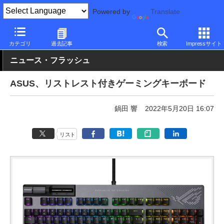
Powered by
Translate
PC Watch
半導体/周辺機器
キーボード
ゲーミング
カテゴリ
過去記事
検索
Impressサイト
ニュース・フラッシュ
ASUS、リストレスト付きゲーミングキーボード
鍋田 響
2022年5月20日 16:07
リスト