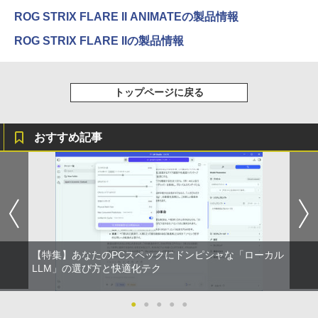
￥1,625
ンス】GMKtec G10 ミニPC【AMD Ryz
【3年保証】PS5対応 23.8型 液晶モニタ
3
ROG STRIX FLARE II ANIMATEの製品情報
en 5 3500U DDR4 16GB 512GB/256GB/
ー フルHD IPS リフレッシュレート 100H
オレンジページ 2026 10/17号増刊＜グレ
4
1T SSD】4C/8T 3.7GHz 64GB 16T拡張
z VESA 対応 スピーカー HDMI VGA モニ
【2026年アップグレード版】AOKIMI ワイヤ
On My Road (Stadium ver.)
HUNTER×HUNTER モノクロ版 39 (ジャンプ
ー＞ [雑誌]
ROG STRIX FLARE IIの製品情報
Windows11 Pro 8K/4K 3画面出力 LAN *
ター 液晶 液晶モニター 液晶ディスプレ
レスイヤホン bluetooth イヤホン V12 小型
コミックスDIGITAL)
by Amazon 天然水ラベルレス 2L×9本
2 WiFi5 Bluetooth5.0 Nucbox みにpc
イ 23.8インチ パソコンモニター 新品 Fe
軽量 ブルートゥースHi-Fi 最大36時間再生 ぶ
￥250
￥1,689
Ryzen 5 N95/N97/N100/4300U/N150よ
uVision FSID24BF0SI フュービジョン
るーとゅーす コードレス ENCノイズキャン
￥572
￥1,117
り高性能
ゲーミングモニター
セリング 自動ペアリング Type-C充電 マイク
トップページに戻る
付き 防水 タッチ式音量調整 スポーツ/通勤/通
学/WEB会議(ホワイト)
￥61,999
￥10,980
On My Road (Stadium ver.)
スーパーの裏でヤニ吸うふたり 9巻 (デジタル
細胞の分子生物学 [ 中村 桂子 ]
5
￥1,964
版ビッグガンガンコミックス)
【Amazon.co.jp限定】 伊藤園 磨かれて、澄
おすすめ記事
みきった日本の水 2L 8本 ラベルレス [ ケース
￥250
￥22,000
【中古ゲーミングPC】ドスパラ GALLE
アイリスオーヤマ △ポータブルモニター
] [ 水 ] [ ペットボトル ] [ 箱買い ] [ ストック
4
4
￥810
RIA RT5 / GeForce GTX 1660 / Ryzen 5
15.6インチ DP-EF164S-B ブラック
Xiaomi シャオミ REDMI Buds 8 Lite ワイヤ
] [ 水分補給 ]
2600 / 16GB / M.2 SSD 256GB + HDD 1
レスイヤホン Bluetooth 5.4 ノイズキャンセ
TB / Windows11
リング ANC 36時間再生
￥13,068
￥998
￥49,980
￥3,480
【特集】あなたのPCスペックにドンピシャな「ローカル
【公式限定2年保証】 モニター 23インチ
5
LLM」の選び方と快適化テク
フルhd 高画質 100Hz VA ノングレア 非
【全品最大2500円OFFクーポン】【第8
5
光沢 スピーカー内蔵 3年保証 ディスプレ
世代 i7 高性能ビジネス PC】 Core i7 第
イ パソコンモニター PCモニター フルハ
8世代 Dell OptiPlex 3060 SFF Office付
●
●
●
●
●
イビジョン 21インチ 液晶モニター アイ
き Win11 メモリ16GB/32GB SSD256G