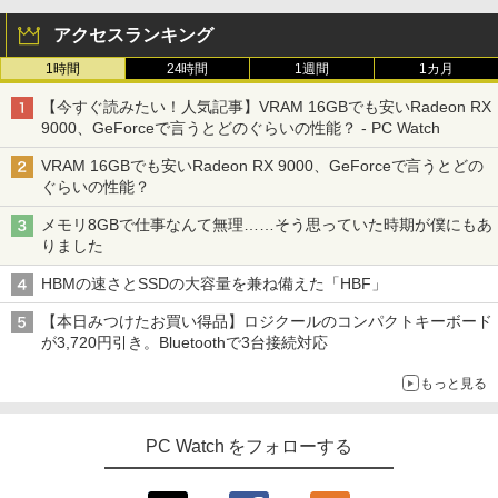
リスオーヤマ DT-JF * 安心延長保証対象
B/512GB/1TB USB3.0 WIFI子機付 DVD
HDMI DisplayPort 2画面出力 中古パソ
アクセスランキング
コン pc デスクトップPC 本体
￥16,820
1時間
24時間
1週間
1カ月
￥41,999
【今すぐ読みたい！人気記事】VRAM 16GBでも安いRadeon RX
9000、GeForceで言うとどのぐらいの性能？ - PC Watch
VRAM 16GBでも安いRadeon RX 9000、GeForceで言うとどの
ぐらいの性能？
メモリ8GBで仕事なんて無理……そう思っていた時期が僕にもあ
りました
HBMの速さとSSDの大容量を兼ね備えた「HBF」
【本日みつけたお買い得品】ロジクールのコンパクトキーボード
が3,720円引き。Bluetoothで3台接続対応
もっと見る
PC Watch をフォローする