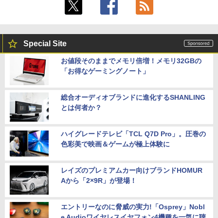
Special Site
お値段そのままでメモリ倍増！メモリ32GBの
「お得なゲーミングノート」
総合オーディオブランドに進化するSHANLING
とは何者か？
ハイグレードテレビ「TCL Q7D Pro」。圧巻の
色彩美で映画＆ゲームが極上体験に
レイズのプレミアムカー向けブランドHOMUR
Aから「2×9R」が登場！
エントリーなのに脅威の実力!「Osprey」Nobl
e Audioワイヤレスイヤフォン4機種を一気に聴