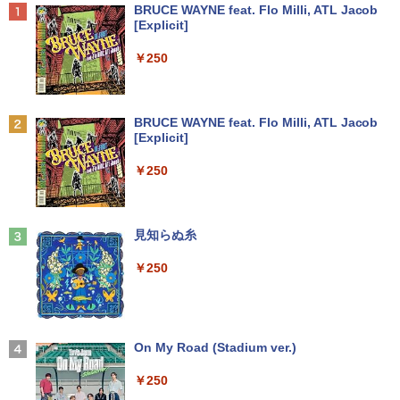
￥4,400
Anker Soundcore P42i (Bluetooth 6.1)【完
BRUCE WAYNE feat. Flo Milli, ATL Jacob
全ワイヤレスイヤホン/ウルトラノイズキャン
[Explicit]
セリング 3.5 / マルチポイント接続 / 最大40時
間再生 / コンパクト形状/持ち運びに便利 / IP5
￥250
5 防塵防水位規格/PSE技術基準適合】パープ
完全講義 民事裁判実務〔基礎編〕 ※
2
ル
『新版完全講義民事裁判実務の基礎［入
門編］〔第2 [ 大島眞一 ]
￥9,990
BRUCE WAYNE feat. Flo Milli, ATL Jacob
[Explicit]
￥4,400
Anker Soundcore P31i ピンク
￥250
￥5,990
来世ではちゃんとします 16 【電子書
3
籍】[ いつまちゃん ]
見知らぬ糸
￥1,045
￥250
Anker Soundcore Liberty 5 ディープブルー
￥14,990
ちいかわ なんか小さくてかわいいやつ
4
On My Road (Stadium ver.)
（1） （ワイドKC） [ ナガノ ]
￥250
￥1,100
【2026年アップグレード版】AOKIMI ワイヤ