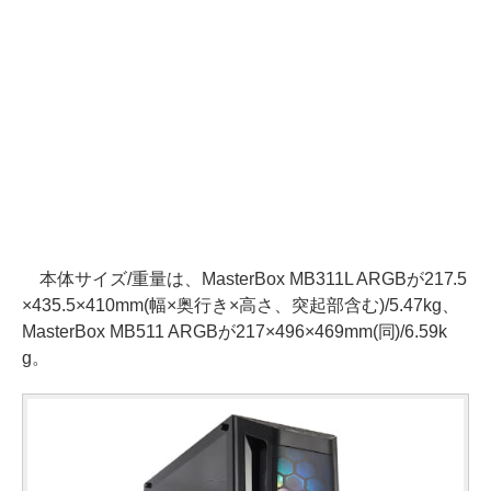
本体サイズ/重量は、MasterBox MB311L ARGBが217.5
×435.5×410mm(幅×奥行き×高さ、突起部含む)/5.47kg、
MasterBox MB511 ARGBが217×496×469mm(同)/6.59k
g。