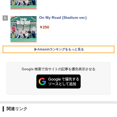
レスイヤホン bluetooth イヤホン V12 小型
軽量 ブルートゥースHi-Fi 最大36時間再生 ぶ
るーとゅーす コードレス ENCノイズキャン
セリング 自動ペアリング Type-C充電 マイク
On My Road (Stadium ver.)
【中古】青のオーケストラ コミック 1-1
5
付き 防水 タッチ式音量調整 スポーツ/通勤/通
3巻セット （小学館）（コミック） 全巻
学/WEB会議(ホワイト)
セット
￥250
￥1,964
￥4,648
Amazonランキングをもっと見る
Xiaomi シャオミ REDMI Buds 8 Lite ワイヤ
レスイヤホン Bluetooth 5.4 ノイズキャンセ
リング ANC 36時間再生
￥3,480
Google 検索で当サイトの記事を優先表示させる
by Amazon 天然水 ラベルレス 500ml ×24本
薬屋のひとりごと 17巻 (デジタル版ビッグガ
富士山の天然水 バナジウム含有 水 ミネラル
ンガンコミックス)
ウォーター ペットボトル 静岡県産 500ミリリ
ットル (Smart Basic)
￥770
￥1,380
異世界居酒屋「のぶ」(22) (角川コミックス・
エース)
関連リンク
【Amazon.co.jp限定】 い・ろ・は・す 2L P
ET ラベルレス ×8本