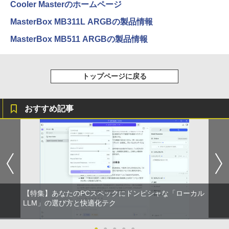
￥832
Cooler Masterのホームページ
￥1,112
MasterBox MB311L ARGBの製品情報
ONE PIECE モノクロ版 115 (ジャンプコミッ
MasterBox MB511 ARGBの製品情報
クスDIGITAL)
by Amazon 天然水ラベルレス 2L×9本
￥594
￥1,117
トップページに戻る
HUNTER×HUNTER モノクロ版 39 (ジャンプ
おすすめ記事
コミックスDIGITAL)
by Amazon 炭酸水 ラベルレス 500ml ×24本
強炭酸水 ペットボトル 500ミリリットル (Sm
art Basic)
￥572
￥1,625
スーパーの裏でヤニ吸うふたり 9巻 (デジタル
版ビッグガンガンコミックス)
【Amazon.co.jp限定】 伊藤園 磨かれて、澄
みきった日本の水 2L 8本 ラベルレス [ ケース
【特集】あなたのPCスペックにドンピシャな「ローカル
] [ 水 ] [ ペットボトル ] [ 箱買い ] [ ストック
￥810
LLM」の選び方と快適化テク
] [ 水分補給 ]
￥998
●
●
●
●
●