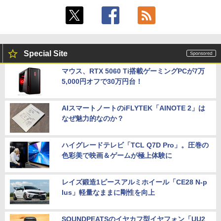
Special Site
マウス、RTX 5060 Ti搭載ゲーミングPCが7万
5,000円オフで30万円台！
AIスマートノートのiFLYTEK「AINOTE 2」は
なぜ魅力的なのか？
ハイグレードテレビ「TCL Q7D Pro」。圧巻の
色彩美で映画＆ゲームが極上体験に
レイズ鍛造1ピースアルミホイール「CE28 N-p
lus」軽量なままに剛性を向上
SOUNDPEATSのイヤカフ型イヤフォン「UU2