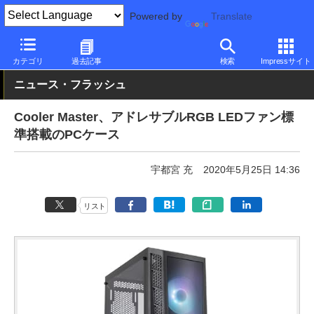
Powered by
Translate
PC Watch
半導体/周辺機器
自作PCパーツ
ケース
カテゴリ
過去記事
検索
Impressサイト
ニュース・フラッシュ
Cooler Master、アドレサブルRGB LEDファン標
準搭載のPCケース
宇都宮 充
2020年5月25日 14:36
リスト