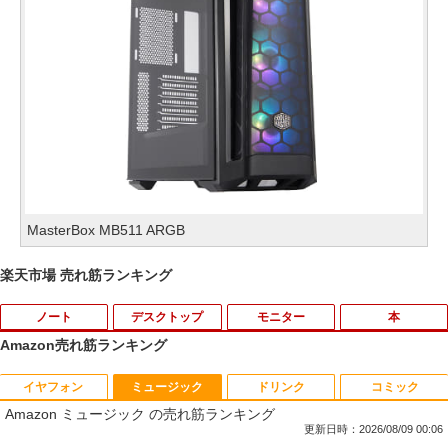
MasterBox MB511 ARGB
楽天市場 売れ筋ランキング
ノート
デスクトップ
モニター
本
Amazon売れ筋ランキング
イヤフォン
ミュージック
ドリンク
コミック
薬局ですぐに役立つ薬の比較と使い分け1
1
Amazon ミュージック の売れ筋ランキング
00 改訂版 [ 児島 悠史 ]
更新日時：2026/08/09 00:06