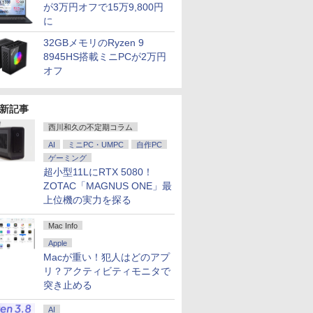
が3万円オフで15万9,800円
に
32GBメモリのRyzen 9
8945HS搭載ミニPCが2万円
オフ
新記事
7
2
8
3
7
9
4
10
西川和久の不定期コラム
AI
ミニPC・UMPC
自作PC
ゲーミング
超小型11LにRTX 5080！
ZOTAC「MAGNUS ONE」最
上位機の実力を探る
.6インチ HP ProBook 450 G9 /
5%還元！】
生したらス
乙女ゲー世界はモブに
ゲーミングモニター モニタ
異世界居酒屋「のぶ」
DELL デル デル プロ 23.8 モ
マイクロソフト 【8/19(水)まで】特別モデル Su
よくわからないけれど
16インチ モバイ
ギルティサ
 10コア 卓越性能 第12世代Core i5-1235u/ メ
モニター24インチ
 異聞 ～
厳しい世界です【共和
ー 24.5インチ 24インチ
(22) 【電子書籍】[ 蝉
ニター -
Laptop 13 インチ・ウイルスバスター EP2-31
異世界に転生していた
レイ モニター 
（21） 【
Mac Info
8GB]選択可 爆速NVMe式SSD[ 256GB
ピーカーディスプ
トリニテ
国編】 02 【電子書
180Hz 180hz FHD フリッカ
川 夏哉 ]
E2425HSM(E2425HSM)
スバスター スタンダード【3年版】 プラチナ
ようです（32） 【電子
2.5K 2560×1600 
山本やみー 
Apple
/ カメラ/ 無線Wi-Fi6/ Office付き/
D 1080P VGA
セット （シ
籍】[ 三嶋 与夢 ]
ーレス 24.5型 FullHD ブルー
書籍】[ 内々けやき ]
WQXGA 非光沢
￥924
Macが重い！犯人はどのアプ
￥11,980
￥924
￥14,478
￥153,780
￥792
￥20,940
￥792
古ノートパソコン 中古パソコン 中古PC】税込
軽減 フリッカ
 戸野 タ
ライトカット ノングレア
100%sRGB広色
リ？アクティビティモニタで
日発送
SA対応 フレー
HDMI Adaptive-Sync ブラッ
FreeSync 自
突き止める
.4／DP／VGA
ク MAXZEN MGM25IC03 マ
ド VESA対応 
00:1 チルト
クスゼン
超薄型 軽量725
ス用 【送料無
内蔵 Type-C単
AI