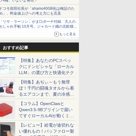
ツ4種、いよいよ発売！
ドコモ前田社長が「ahamo40GB化は検証のた
め」、料金値上げへの考え方にも言及
「リサ・ラーソン」がま口ポーチ付録、大人の
おしゃれ手帖 10月号。ジャカード織の北欧猫デ
ザイン
もっと見る
おすすめ記事
【特集】あなたのPCスペッ
クにドンピシャな「ローカル
LLM」の選び方と快適化テク
【特集】あぢぃ～もう無理
ぽ！千円の闘魂タオルから着
るエアコンまで、夏の冷感グ
ッズ一挙紹介
【コラム】OpenClawと
Qwen3.5-9Bプリインで届い
てすぐローカルAIが動くミニ
PC「SER9 Pro」
【レビュー】給電が途切れな
い優れもの！バッファロー製