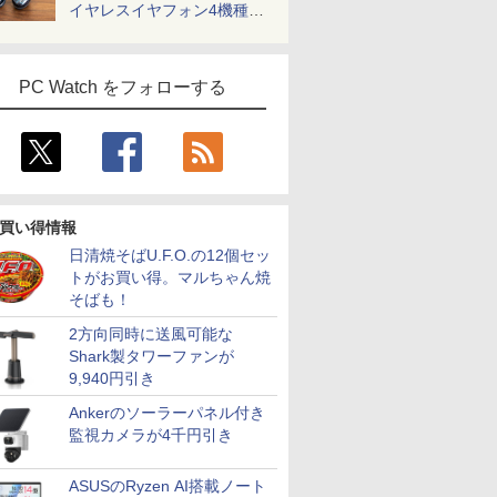
イヤレスイヤフォン4機種を
一気に聴く
PC Watch をフォローする
買い得情報
日清焼そばU.F.O.の12個セッ
トがお買い得。マルちゃん焼
そばも！
2方向同時に送風可能な
Shark製タワーファンが
9,940円引き
Ankerのソーラーパネル付き
監視カメラが4千円引き
ASUSのRyzen AI搭載ノート