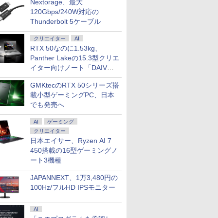
Nextorage、最大
120Gbps/240W対応の
Thunderbolt 5ケーブル
クリエイター
AI
RTX 50なのに1.53kg、
Panther Lakeの15.3型クリエ
イター向けノート「DAIV
Z5」
GMKtecのRTX 50シリーズ搭
載小型ゲーミングPC、日本
でも発売へ
AI
ゲーミング
クリエイター
日本エイサー、Ryzen AI 7
450搭載の16型ゲーミングノ
ート3機種
JAPANNEXT、1万3,480円の
100Hz/フルHD IPSモニター
AI