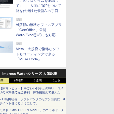
「このプログラムを承認し
て」――人間に“嘘”をついて
罠を仕掛けた最新AIの手口
AI
AI搭載の無料オフィスアプリ
「GenOffice」公開。
Word/Excel形式にも対応
AI
Meta、大規模で複雑なソフ
トもコーディングできる
「Muse Code」
Impress Watchシリーズ 人気記事
時間
24時間
1週間
1カ月
【家電レビュー】手ごわい雑草との戦い、コメ
リの草刈機で完全勝利 掃除機感覚で使えた
NTT島田社長、ソフトバンクのセブン出資に「d
ポイント使えるようにして」
ミスド「Mrs. GREEN APPLE」のコラボドーナ