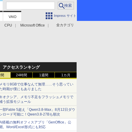
Impress サイト
全カテゴリ
CPU
Microsoft Office
アクセスランキング
時間
24時間
1週間
1カ月
メモリ8GBで仕事なんて無理……そう思ってい
た時期が僕にもありました
キオクシア、メモリ不足をフラッシュメモリで
補う拡張モジュール
一部Fable 5超え「Qwen3.8-Max」8月12日ダウ
ンロード可能に！Qwen3.8-27Bも順次
AI搭載の無料オフィスアプリ「GenOffice」公
開。Word/Excel形式にも対応