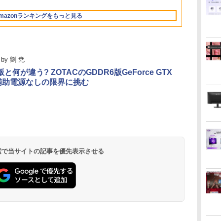
V12 小型軽量 ブルー
キャンセリング ANC
A対
ルー充電 収納ケース付 サブ
Series / Radeon Vega
料】pcモニタ
トゥースHi-Fi 最大
36時間再生
面
モニター
Mobile Series] 1GB /
付）
mazonランキングをもっと見る
36時間再生 ぶるーと
ox
メモリ 8GB【中古
ゅーす コードレス
品】
ENCノイズキャンセ
リング 自動ペアリン
グ Type-C充電 マイ
by
劉 尭
ク付き 防水 タッチ式
音量調整 スポーツ/通
版と何が違う? ZOTACのGDDR6版GeForce GTX
勤/通学/WEB会議(ホ
で補助電源なしの限界に挑む
ワイト)
.
On My Road
by Amazon 炭酸水
ONE PIECE モノクロ
On My Road
by Amazon 天然水
HUNTER×HUNTER
BUGS LIFE
コカ・コーラ やかんの
スーパーの裏でヤニ吸
(Stadium ver.)
ラベルレス 500ml
版 115 (ジャンプコミ
(Stadium ver.)
ラベルレス 2L×9本
モノクロ版 39 (ジャ
麦茶 from 爽健美茶 ラ
うふたり 9巻 (デジタル
￥250
×24本 強炭酸水 ペッ
ックスDIGITAL)
ンプコミックス
ベルレス
版ビッグガンガンコミ
￥250
￥250
￥1,117
水
トボトル 500ミリリ
DIGITAL)
650mlPET×24本
ックス)
￥1,625
￥594
￥572
￥2,009
￥810
 検索で当サイトの記事を優先表示させる
ットル (Smart
Basic)