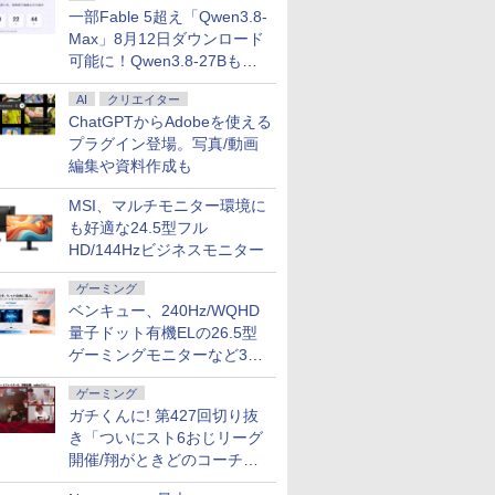
ー (ケーブル
ルー充電 収納ケ
一部Fable 5超え「Qwen3.8-
モニター
Max」8月12日ダウンロード
可能に！Qwen3.8-27Bも順
次
AI
クリエイター
ChatGPTからAdobeを使える
プラグイン登場。写真/動画
編集や資料作成も
MSI、マルチモニター環境に
も好適な24.5型フル
HD/144Hzビジネスモニター
ゲーミング
ベンキュー、240Hz/WQHD
量子ドット有機ELの26.5型
ゲーミングモニターなど3機
種
ゲーミング
ガチくんに! 第427回切り抜
き「ついにスト6おじリーグ
開催/翔がときどのコーチ就
任など」