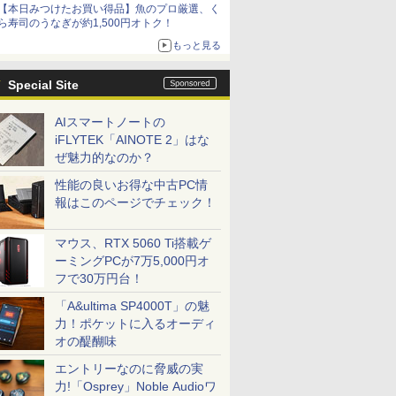
【本日みつけたお買い得品】魚のプロ厳選、く
ら寿司のうなぎが約1,500円オトク！
もっと見る
Special Site
AIスマートノートの
iFLYTEK「AINOTE 2」はな
ぜ魅力的なのか？
性能の良いお得な中古PC情
報はこのページでチェック！
マウス、RTX 5060 Ti搭載ゲ
ーミングPCが7万5,000円オ
フで30万円台！
「A&ultima SP4000T」の魅
力！ポケットに入るオーディ
オの醍醐味
エントリーなのに脅威の実
力!「Osprey」Noble Audioワ