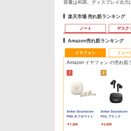
容量は4GB。ディスプレイ出力はDispla
楽天市場 売れ筋ランキング
ノート
デスク
Amazon売れ筋ランキング
4
10
1
1
1
1
2
2
2
2
イヤフォン
ミュー
Amazon イヤフォン の売れ
プロ 23.8 モ
8/19(水)まで】特別モデル Surface
わからないけれど
16インチ モバイル ディスプ
ギルティサークル
価格重視訳あり ノー
ポイント10倍 中古パソ
【P最大31.5%還元！】
Aランクパーティを離
【エントリーでポイ
【エントリーでポイ
異世界ウォーキング
ゲーミングモニ
インチ・ウイルスバスター EP2-31880+ウイル
界に転生していた
レイ モニター 収納ケース付
（21） 【電子書籍】[
トパソコン Office付き
コン デスクトップパソ
Minifire モニター24インチ
脱した俺は、元教え子
ト10倍】 【Dランク
ト100％還元のチャ
（14） 【電子書籍】
ー 24.5インチ
25HSM)
ンダード【3年版】 プラチナ
です（32） 【電子
2.5K 2560×1600 16:10
山本やみー ]
店長おまかせ 東芝 富
コン Windows
IPS 内蔵スピーカーディスプ
たちと迷宮深部を目指
訳あり】中古 ノート
ス】GMKtec ミニpc
あるくひと ]
180Hz 180hz
】[ 内々けやき ]
WQXGA 非光沢IPSパネル
士通 NEC DELL HP等
11【Office付】
レイ100Hz FHD 1080P VGA
す。（13） 【電子書
ソコン Lenovo
G3 Pro Intel Core i3
ーレス 24.5型 
2
￥20,940
￥792
￥7,800
￥24,800
￥10,980
￥792
￥14,800
￥66,248
￥792
￥11,980
100%sRGB広色域 HDR
Celeron 初めてパソコ
【Windows 11 Pro
ブルーライト軽減 フリッカ
籍】[ ユーリ ]
ThinkPad X390 第8
10110U 16GB DDR4
ライトカット 
Anker Soundcore
Anker Soundcore
FreeSync 自立無段階スタン
ンを使う方や初心者向
64Bit搭載】DELL
ーフリー VESA対応 フレー
代 Core i5 8265U メ
64GBまで増設 512G
HDMI Adapti
P40i オフホワイト
P31i ブラック
ド VESA対応 給電 映像伝送
け メモリ4GB
Optiplexシリーズ
ムレス HDMI1.4／DP／VGA
リ8GB SSD 256GB
SSD M.2 2242 最大8
ク MAXZEN MG
超薄型 軽量725g スピーカー
HDD320GBまたは
Core i5搭載/4G/新品
コントラスト1000:1 チルト
PCIe Win11 Pro 13.3
Windows11 Pro min
クスゼン
￥7,990
￥5,990
内蔵 Type-C単一接続 パスス
SSD128GB
SSD 120GB/DVD-
調節可 ビジネス用 【送料無
インチ フルHD WWA
pc 4.1GHz WIFI6