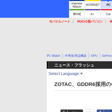
モバイルノート
NUC/小型パソコン
M
SSD
キーボード
マウス
PC Watch
半導体/周辺機器
GPU
GeFor
ニュース・フラッシュ
Select Language
▼
ZOTAC、GDDR6採用のG