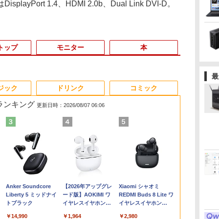
yPort 1.4、HDMI 2.0b、Dual Link DVI-D。
トップ
モニター
本
最
3
3
3
3
4
4
4
4
5
5
5
6
1
6
ジック
ドリンク
コミック
筋ランキング
更新日時：2026/08/07 06:06
ン
ン
ター モニタ
DELL Latitude 5590
[VETESA正規販売店]
【漫画全巻セット】
DELL デル デル プロ 23.8 モ
DELL Latitude 3500
GMKtec GMK-K8
【中古】DRAGON
16インチ モバイル ディスプ
デスクトップPC
[9月上旬より発送予定]
HP / ノートPC / HP
良品 フルHD 15
【P最大31.
【全巻】 転
ン
[
 24インチ
Core i5 8250U
デスクトップパソコン
【中古】遊戯王［文庫
ニター -
Core i5 8265U
PLUS-32/1T-
BALL（ドラゴンボー
レイ モニター 収納ケース付
Ryzen7 5700G メモリ
[新品]ちいかわ なんか
ENVY x360
Windows11/
Minifire 
ライムだった件
パ
 FHD フリッカ
1.6GHz/8GB/256GB(SSD)/15.6W/FWXGA(1366x768)/Win11
PC 一体型 新品
版］ ＜1〜22巻完結＞
E2425HSM(E2425HSM)
1.6GHz/8GB/256GB(SSD)/15.6W/FWXGA(1366x768)/Win11
W11Pro(8845HS)
ル） （完全版） 全34
2.5K 2560×1600 16:10
16GB SSD1TB B550
小さくてかわいいやつ
Convertible 15-
モリー[16GB 
IPS 内蔵ス
魔国暮らしの
FullHD ブルー
画面シミあり【中古】
Windows11 27型 Core
高橋和希
画面キズあり【中古】
巻完結（ジャンプコミ
WQXGA 非光沢IPSパネル
グラボなし
(1-8巻 最新刊) 全巻セ
cp0xxx / AMD Ryzen
512GB ]選択可
レイ100Hz FH
ィ～ 1-14巻
￥16,500
￥69,800
￥9,030
￥14,478
￥16,500
￥124,800
￥9,653
￥20,940
￥148,700
￥9,900
￥17,963
￥50,990
￥10,980
￥10,912
世
ノングレア
【20260709】
i7 第4世代 Office付き
【20260611】
ックスデラックス）
100%sRGB広色域 HDR
ット [入荷予約]
5 / グラフィックボー
Win11【中
ブルーライト
リウスKC） [
Anker Soundcore
【2026年アップグレ
Xiaomi シャオミ
モ
B
ve-Sync ブラッ
メモリ16GB
（コミック） 全巻セッ
FreeSync 自立無段階スタン
ド Advanced Micro
送料無料 即
ーフリー VE
エ ]
Liberty 5 ミッドナイ
ード版】AOKIMI ワ
REDMI Buds 8 Lite ワ
TB
M25IC03 マ
SSD512GB 初期設定済
ト
ド VESA対応 給電 映像伝送
Devices, Inc.
ムレス HDMI1
トブラック
イヤレスイヤホン
イヤレスイヤホン
i
ホワイト ブラック
超薄型 軽量725g スピーカー
[AMD/ATI] Raven
コントラスト10
bluetooth イヤホン
Bluetooth 5.4 ノイズ
N
内蔵 Type-C単一接続 パスス
Ridge [Radeon Vega
調節可 ビジネ
￥14,990
￥1,964
￥2,980