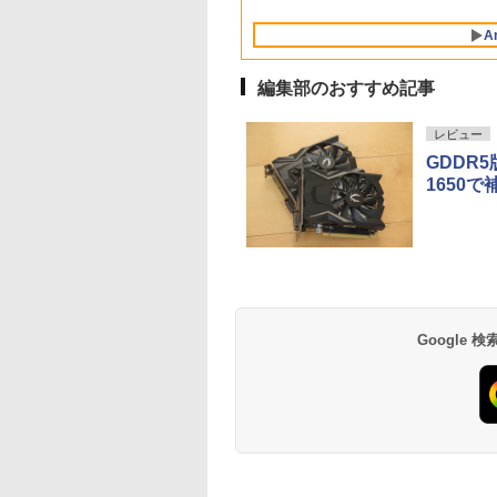
ルー充電 収納ケース付 サブ
Windows11/10 OS選
ROM/送料無料【オプ
料】pcモニター (ケーブル
LTE Webカメラ 指紋
BT5.2 小型PC VES
モニター
択可 WiFi オフィス付
ション色々有】
付）
認証 顔認証 レノボ
応 ミニパソコン 2画
A
き ノートPC 1ヶ月保
高性能 みにpc nucb
証 中古パソコン 中古
省エネ デスクトップ
編集部のおすすめ記事
ノートパソコン【中
PC
古】
レビュー
GDDR5
1650
BRUCE WAYNE feat.
【Amazon.co.jp限
薬屋のひとりごと 17
BRUCE WAYNE feat
by Amazon 天然水
異世界居酒屋「の
Flo Milli, ATL Jacob
定】 い・ろ・は・す
巻 (デジタル版ビッグ
Flo Milli, ATL Jacob
ラベルレス 500ml
ぶ」(22) (角川コミッ
[Explicit]
2L PET ラベルレス
ガンガンコミックス)
[Explicit]
×24本 富士山の天然
クス・エース)
×8本
水 バナジウム含有 
￥250
￥1,112
￥770
￥250
￥1,380
￥832
Google
ミネラルウォーター
ペットボトル 静岡県
産 500ミリリットル
(Smart Basic)