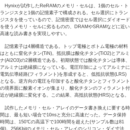
Hynixが試作したReRAMのメモリ・セルは、1個のセル・ト
ランジスタと1個の記憶素子で構成される。セル選択にトラン
ジスタを使っているので、記憶密度ではセル選択にダイオード
を使うメモリ・セルに劣るものの、DRAMやSRAMなどに近い
高速な読み書きを実現しやすい。
記憶素子は4層構造である。トップ電極とボトム電極の材料
はともに窒化チタン(TiN)。抵抗膜は酸化チタン(TiO2)とアルミ
ナ(Al2O3)の2層構造である。初期状態では酸化チタンは導体、
アルミナは絶縁膜になっている。電圧印加によってアルミナに
電気伝導経路(フィラメント)を形成すると、低抵抗状態(LRS)
となる。逆方向の電圧を印加すると酸化チタンとフィラメント
の境界面に酸素イオンが集まり、酸化チタンのフィラメント付
近が絶縁膜に変化する。この結果、高抵抗状態(HRS)となる。
試作したメモリ・セル・アレイのデータ書き換えに要する時
間は、最も短い場合で10nsと充分に高速だった。データ保持
時間は、150℃の高温下で100時間を超えた(サンプル数は81
個)。256Kbitのメモリ・セル・アレイのシリコン・ダイ寸法