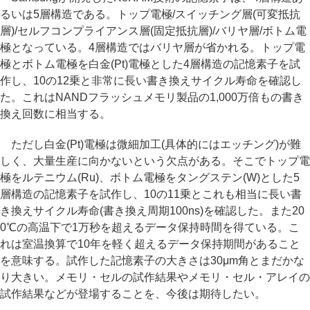
るいは5層構造である。トップ電極/スイッチング層(可変抵抗
層)/セルフコンプライアンス層(固定抵抗層)/バリヤ層/ボトム電
極となっている。4層構造ではバリヤ層が省かれる。トップ電
極とボトム電極を白金(Pt)電極とした4層構造の記憶素子を試
作し、10の12乗と非常に長い書き換えサイクル寿命を確認し
た。これはNANDフラッシュメモリ製品の1,000万倍もの書き
換え回数に相当する。
ただし白金(Pt)電極は微細加工(具体的にはエッチング)が難
しく、大量生産に向かないという欠点がある。そこでトップ電
極をルテニウム(Ru)、ボトム電極をタングステン(W)とした5
層構造の記憶素子を試作し、10の11乗とこれも相当に長い書
き換えサイクル寿命(書き換え周期100ns)を確認した。また20
0℃の高温下で1万秒を超えるデータ保持時間を得ている。こ
れは室温換算で10年を軽く超えるデータ保持期間があること
を意味する。試作した記憶素子の大きさは30μm角とまだかな
り大きい。メモリ・セルの試作結果やメモリ・セル・アレイの
試作結果などが登場することを、今後は期待したい。