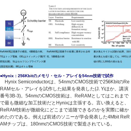
ReRAM用記憶素子の構造。4層構造の例。
ReRAM用記憶素子の各層に要求される特
書き換えサイクル試験の結果。10の
TEはトップ電極、OELはスイッチング層(可
性。5層構造の例
書き換えを繰り返しても、HRSとL
変抵抗層)、SLはセルフコンプライアンス層
値の間に1,200倍の差がある
(固定抵抗層)、BEはボトム電極
●Hynix：256Kbitのメモリ・セル・アレイを54nm技術で試作
Hynix Semiconductorは、54nmのCMOS技術で256KbitのRe
RAMセル・アレイを試作した結果を発表した(J. Yiほか、講演
番号3B-3)。54nmのCMOS技術は、ReRAMとしてはこれまで
で最も微細な加工技術だとHynixは主張する。言い換えると、
ReRAM技術が微細化にどこまで追随できるのかを実際に確か
めたのである。例えば前述のソニーが学会発表した4Mbit ReR
AMチップは、180nmのCMOS技術で製造されている。