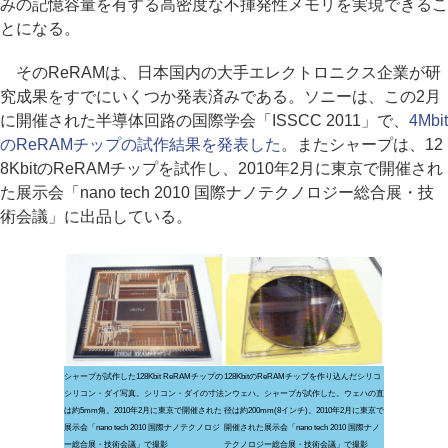
みの記憶容量を有する高密度な不揮発性メモリを実現できるこ
とになる。
そのReRAMは、日本国内の大手エレクトロニクス企業が研
究成果をすでにいくつか発表済みである。ソニーは、この2月
に開催された半導体回路の国際学会「ISSCC 2011」で、
4Mbit
のReRAMチップの試作結果を発表した
。またシャープは、12
8KbitのReRAMチップを試作し、2010年2月に東京で開催され
た展示会「nano tech 2010 国際ナノテクノロジー総合展・技
術会議」に出品している。
シャープが試作した128Kbit ReRAMチップの
128KbitのReRAMチップを作り込んだシリコ
シリコン・ダイ写真。シリコン・ダイの寸法
ンウェハ。シャープが試作した。ウェハの直
は約5mm角。2010年2月に東京で開催された
径は約200mm(8インチ)。2010年2月に東京で
展示会「nano tech 2010 国際ナノテクノロジ
開催された展示会「nano tech 2010 国際ナノ
ー総合展・技術会議」で撮影
テクノロジー総合展・技術会議」で撮影