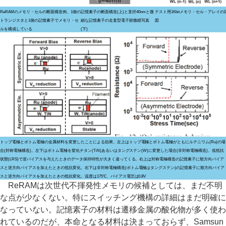
ReRAMのメモリ・セルの断面構造例。1個の
記憶素子の断面構造(上)と直径40nmと微
テスト用1Kbitメモリ・セル・アレイの
トランジスタと1個の記憶素子でメモリ・セ
細な記憶素子の走査型電子顕微鏡写真
図
ルを構成している
(下)
トップ電極とボトム電極の金属材料を変更したことによる効果。左上はトップ電極とボトム電極がともにルテニウム(Ru)の場
合(対称電極構造)。左下はボトム電極を窒化チタン(TiN)あるいはタングステン(W)に変更した場合(非対称電極構造)。低抵抗
状態(LRS)で逆バイアスを与えたときのデータ保持特性が大きく違ってくる。右上は対称電極構造の記憶素子に順方向バイア
スと逆方向バイアスを加えたときの抵抗変化。右下は非対称電極構造(ボトム電極はタングステン)の記憶素子に順方向バイア
スと逆方向バイアスを加えたときの抵抗変化。温度は175℃、バイアス電圧は0.8V
ReRAMは次世代不揮発性メモリの候補としては、まだ不明
な点が少なくない。特にスイッチング機構の詳細はまだ明確に
なっていない。記憶素子の材料は遷移金属の酸化物が多く使わ
れているのだが、本命となる材料は決まっておらず、Samsun