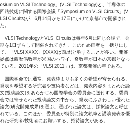
osium on VLSI Technology」(VLSI Technology)と、半導体の
回路技術に関する国際会議「Symposium on VLSI Circuits」(V
LSI Circuits)が、6月14日から17日にかけて京都市で開催され
た。
VLSI TechnologyとVLSI Circuitsは毎年6月に同じ会場で、会
期を1日ずらして開催されてきた。このため両者を一括りにし
て、「VLSI XXXX」(XXXXは西暦)と称することが多い。開催
拠点は西暦偶数年が米国のハワイ、奇数年が日本の京都となっ
ている。2011年の「VLSI 2011」は、京都開催の年である。
国際学会では通常、発表枠よりも多くの希望が寄せられる。
発表を希望する研究者や技術者などは、発表内容をまとめた論
文(投稿論文)をあらかじめ国際学会の委員会に送付する。委員
会では寄せられた投稿論文の中から、発表にふさわしい優れた
論文(研究開発成果)を選ぶ。選ばれた論文は、採択論文と呼ば
れている。このほか、委員会が特別に論文執筆と講演発表を優
れた研究者/技術者にお願いする、招待論文がある。