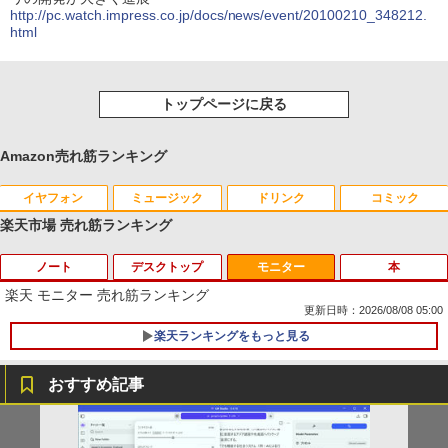
http://pc.watch.impress.co.jp/docs/news/event/20100210_348212.
html
トップページに戻る
Amazon売れ筋ランキング
イヤフォン
ミュージック
ドリンク
コミック
楽天市場 売れ筋ランキング
ノート
デスクトップ
モニター
本
Anker Soundcore P40i オフホワイト
BRUCE WAYNE feat. Flo Milli, ATL Jacob
【Amazon.co.jp限定】 い・ろ・は・す 2L P
薬屋のひとりごと 17巻 (デジタル版ビッグガ
[Explicit]
ET ラベルレス ×8本
ンガンコミックス)
楽天 モニター 売れ筋ランキング
￥7,990
更新日時：2026/08/08 05:00
￥250
￥1,112
￥770
楽天ランキングをもっと見る
おすすめ記事
Anker Soundcore P31i ホワイト
BRUCE WAYNE feat. Flo Milli, ATL Jacob
by Amazon 天然水 ラベルレス 500ml ×24本
異世界居酒屋「のぶ」(22) (角川コミックス・
[Explicit]
富士山の天然水 バナジウム含有 水 ミネラル
エース)
数学 大学入試問題解答集 2026 国公立大
1
ウォーター ペットボトル 静岡県産 500ミリリ
￥5,990
編
ットル (Smart Basic)