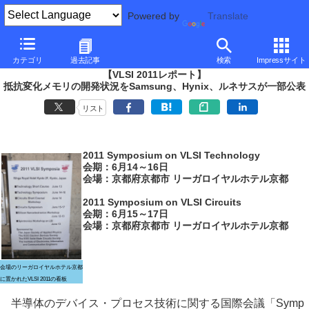
Powered by
Translate
PC Watch
イベント
VLSI
2011
カテゴリ
過去記事
検索
Impressサイト
【VLSI 2011レポート】
抵抗変化メモリの開発状況をSamsung、Hynix、ルネサスが一部公表
リスト
2011 Symposium on VLSI Technology
会期：6月14～16日
会場：京都府京都市 リーガロイヤルホテル京都
2011 Symposium on VLSI Circuits
会期：6月15～17日
会場：京都府京都市 リーガロイヤルホテル京都
会場のリーガロイヤルホテル京都
に置かれたVLSI 2011の看板
半導体のデバイス・プロセス技術に関する国際会議「Symp