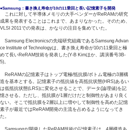
●Samsung：書き換え寿命が10の11乗回と長い記憶素子を開発
これに対して半導体メモリの大手ベンダーがReRAMの研究
成果を発表することはこれまで、あまりなかった。そのため、
VLSI 2011での発表は、かなりの注目を集めていた。
Samsung Electronicsの先端研究組織であるSamsung Advan
ce Institute of Technologyは、書き換え寿命が10の11乗回と極
めて長いReRAM技術を発表した(Y-B Kimほか、講演番号3B-
5)。
ReRAMの記憶素子はトップ電極/抵抗膜/ボトム電極の3層構
造を基本とする。記憶素子の抵抗値を高抵抗状態(HRS)あるい
は低抵抗状態(LRS)に変化させることで、データ(論理値)を記
憶させる。ただし、抵抗膜が1層だけだと制御性があまり良く
ない。そこで抵抗膜を2層以上に増やして制御性を高めた記憶
素子が最近ではReRAM開発の主流を占めるようになってき
た。
Samsungが開発したReRAM技術の記憶素子は、4層構造あ