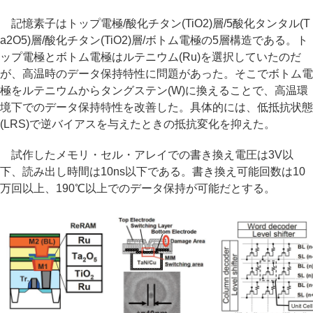
記憶素子はトップ電極/酸化チタン(TiO2)層/5酸化タンタル(T
a2O5)層/酸化チタン(TiO2)層/ボトム電極の5層構造である。ト
ップ電極とボトム電極はルテニウム(Ru)を選択していたのだ
が、高温時のデータ保持特性に問題があった。そこでボトム電
極をルテニウムからタングステン(W)に換えることで、高温環
境下でのデータ保持特性を改善した。具体的には、低抵抗状態
(LRS)で逆バイアスを与えたときの抵抗変化を抑えた。
試作したメモリ・セル・アレイでの書き換え電圧は3V以
下、読み出し時間は10ns以下である。書き換え可能回数は10
万回以上、190℃以上でのデータ保持が可能だとする。