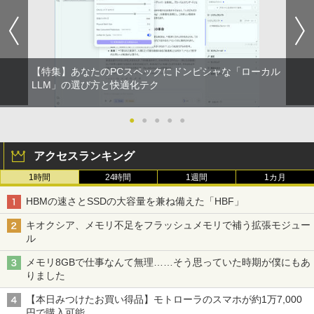
￥250
￥832
￥5,665
￥1,380
Anker Soundcore Liberty 5 ミッドナイトブ
On My Road (Stadium ver.)
ONE PIECE モノクロ版 115 (ジャンプコミッ
ラック
クスDIGITAL)
by Amazon 天然水ラベルレス 2L×9本
【特集】あなたのPCスペックにドンピシャな「ローカル
￥250
町人Aは悪役令嬢をどうしても救いた
LLM」の選び方と快適化テク
2
￥14,990
￥594
￥1,117
い〜どぶと空と氷の姫君〜 10【電子書
店共通特典イラスト付】 【電子書籍】[
目黒三吉 ]
●
●
●
●
●
【2026年アップグレード版】AOKIMI ワイヤ
On My Road (Stadium ver.)
HUNTER×HUNTER モノクロ版 39 (ジャンプ
￥726
レスイヤホン bluetooth イヤホン V12 小型
コミックスDIGITAL)
by Amazon 炭酸水 ラベルレス 500ml ×24本
アクセスランキング
軽量 ブルートゥースHi-Fi 最大36時間再生 ぶ
強炭酸水 ペットボトル 500ミリリットル (Sm
￥250
るーとゅーす コードレス ENCノイズキャン
art Basic)
1時間
24時間
￥572
1週間
1カ月
セリング 自動ペアリング Type-C充電 マイク
辺境の貧乏伯爵に嫁ぐことになったので
3
付き 防水 タッチ式音量調整 スポーツ/通勤/通
HBMの速さとSSDの大容量を兼ね備えた「HBF」
￥1,625
領地改革に励みます〜the letter from Bo
学/WEB会議 6.0(オフホワイト)
ule〜 5【電子書店共通特典イラスト
キオクシア、メモリ不足をフラッシュメモリで補う拡張モジュー
BUGS LIFE
スーパーの裏でヤニ吸うふたり 9巻 (デジタル
付】 【電子書籍】[ 深山じお ]
￥2,599
ル
版ビッグガンガンコミックス)
コカ・コーラ やかんの麦茶 from 爽健美茶 ラ
ベルレス 650mlPET×24本
￥250
￥726
メモリ8GBで仕事なんて無理……そう思っていた時期が僕にもあ
￥810
りました
Xiaomi シャオミ REDMI Buds 8 Lite ワイヤ
￥2,009
レスイヤホン Bluetooth 5.4 ノイズキャンセ
【本日みつけたお買い得品】モトローラのスマホが約1万7,000
リング ANC 36時間再生
楽譜 吹奏楽J−POP 好きすぎて滅！〔Gra
4
円で購入可能