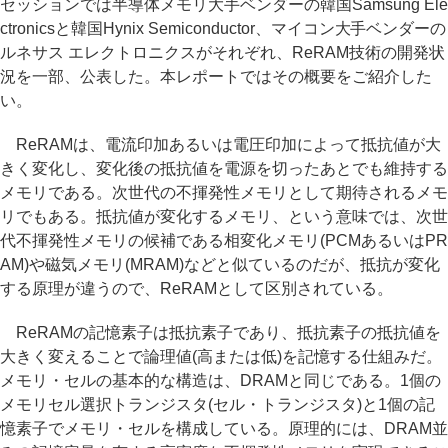
セッションでは半導体メモリ大手ベンダーの韓国Samsung Ele
ctronicsと韓国Hynix Semiconductor、マイコン大手ベンダーの
ルネサス エレクトロニクスがそれぞれ、ReRAM技術の開発状
況を一部、公表した。本レポートではその概要をご紹介した
い。
ReRAMは、電流印加あるいは電圧印加によって抵抗値が大
きく変化し、変化後の抵抗値を電源を切ったあとでも維持する
メモリである。次世代の不揮発性メモリとして期待されるメモ
リでもある。抵抗値が変化するメモリ、という意味では、次世
代不揮発性メモリの候補である相変化メモリ(PCMあるいはPR
AM)や磁気メモリ(MRAM)などと似ているのだが、抵抗が変化
する原理が違うので、ReRAMとして区別されている。
ReRAMの記憶素子は抵抗素子であり、抵抗素子の抵抗値を
大きく変えることで論理値(高または低)を記憶する仕組みだ。
メモリ・セルの基本的な構造は、DRAMと同じである。1個の
メモリセル選択トランジスタ(セル・トランジスタ)と1個の記
憶素子でメモリ・セルを構成している。原理的には、DRAM並