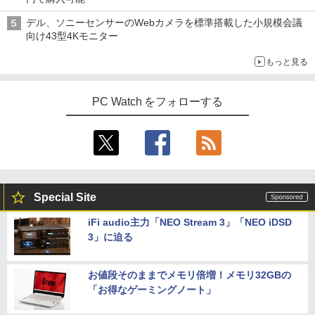
de 3〕／M！LK【沖縄・離島以外送料無
￥3,480
料】
デル、ソニーセンサーのWebカメラを標準搭載した小規模会議
向け43型4Kモニター
￥5,940
もっと見る
ふかふかダンジョン攻略記〜俺の異世界
5
PC Watch をフォローする
転生冒険譚〜/ 20 【電子書籍】[ KAKER
U ]
￥792
Special Site
iFi audio主力「NEO Stream 3」「NEO iDSD
3」に迫る
お値段そのままでメモリ倍増！メモリ32GBの
「お得なゲーミングノート」