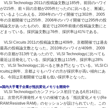
VLSI Technology 2011の投稿論文数は185件。前回のハワイ
が215件、前々回の京都が205件だったのに比べると、漸減し
ているようにみえる。2004年のハワイ開催では302件、2005
年の京都開催では255件、2006年のハワイ開催では295件の投
稿論文があったものの、最近では200件前後の投稿論文数にと
どまっている。採択論文数は76件、採択率は41%である。
VLSI Circuits 2011の投稿論文数は409件。京都開催では過去
最高の投稿論文数となった。2010年のハワイが409件、2009
年の京都が313件であったので、VLSI Technologyに比べても
最近は活発化している。採択論文数は115件。採択率は28%
で、VLSI Technologyに比べると狭き門となっている。VLSI Ci
rcuitsは例年、京都よりもハワイの方が採択率が高い傾向にあ
る。今回は京都開催では最も低い採択率となった。
●国内大手電子企業が抵抗変化メモリを開発中
VLSI Technologyのカンファレンス初日である6月14日に
は、次世代不揮発性メモリの候補である「抵抗変化メモリ(Re
RAM:Resistive RAM)」のセッションが設けられていた。この