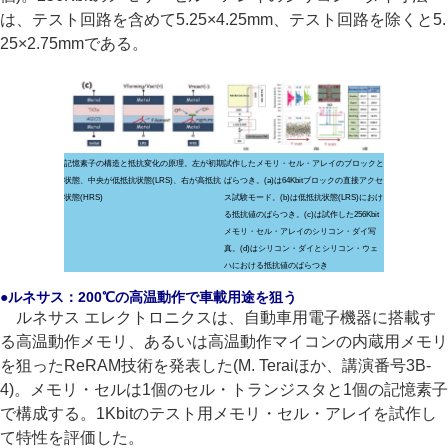
は、テスト回路を含めて5.25×4.25mm、テスト回路を除くと5.
25×2.75mmである。
記憶素子の構造と抵抗変化の原理。左が初期
試作したメモリ・セル・アレイのブロックと
状態、中央が低抵抗状態(LRS)、右が高抵抗
ばらつき。(a)は64Kbitブロックの直接アクセ
状態(HRS)
ス試験モード。(b)は低抵抗状態(LRS)におけ
る抵抗値のばらつき。(c)は試作した256Kbit
メモリ・セル・アレイのシリコン・ダイ写
真。(d)はシリコン・ダイとシリコン・ウェ
ハにおける抵抗値のばらつき
●ルネサス：200℃の高温動作で車載用途を狙う
ルネサス エレクトロニクスは、自動車用電子機器に搭載す
る高温動作メモリ、あるいは高温動作マイコンの内蔵用メモリ
を狙ったReRAM技術を発表した(M. Teraiほか、講演番号3B-
4)。メモリ・セルは1個のセル・トランジスタと1個の記憶素子
で構成する。1Kbitのテスト用メモリ・セル・アレイを試作し
て特性を評価した。