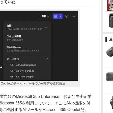
まっていた
最
65 CopilotのチャットツールでのAIモデル選択画面
大企業向けのMicrosoft 365 Enterprise、および中小企業
rosoft 365を利用していて、そこにAIの機能を付
るAIツールがMicrosoft 365 Copilotだ。