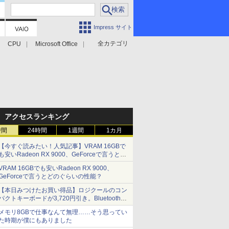
Impress サイト
全カテゴリ
CPU
Microsoft Office
アクセスランキング
時間
24時間
1週間
1カ月
【今すぐ読みたい！人気記事】VRAM 16GBで
も安いRadeon RX 9000、GeForceで言うとど
のぐらいの性能？ - PC Watch
VRAM 16GBでも安いRadeon RX 9000、
GeForceで言うとどのぐらいの性能？
【本日みつけたお買い得品】ロジクールのコン
パクトキーボードが3,720円引き。Bluetoothで3
台接続対応
メモリ8GBで仕事なんて無理……そう思ってい
た時期が僕にもありました