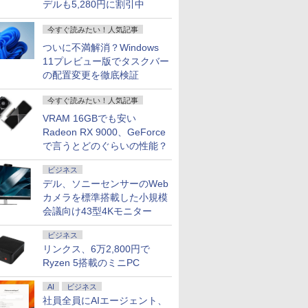
デルも5,280円に割引中
今すぐ読みたい！人気記事
ついに不満解消？Windows
11プレビュー版でタスクバー
の配置変更を徹底検証
今すぐ読みたい！人気記事
VRAM 16GBでも安い
Radeon RX 9000、GeForce
で言うとどのぐらいの性能？
ビジネス
デル、ソニーセンサーのWeb
カメラを標準搭載した小規模
会議向け43型4Kモニター
ビジネス
リンクス、6万2,800円で
Ryzen 5搭載のミニPC
AI
ビジネス
社員全員にAIエージェント、