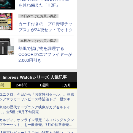
を兼ね備えた「HBF」
本日みつけたお買い得品
カード付きの「プロ野球チッ
プス」が24袋セットでオトク
本日みつけたお買い得品
熱風で揚げ物を調理する
COSORIのエアフライヤーが
2,000円引き
Impress Watchシリーズ 人気記事
時間
24時間
1週間
1カ月
ユニクロ、今日から「お盆特別セール」。涼感
シアサッカーワンピース待望値下げ、撥水ギア
ショーツは1990円に
東映の歴代オープニング映像がカプセルトイ
に。全5種で8月下旬発売
カルディ、オンライン限定「ネコバッグ＆タン
ブラーセット」を一般販売。7月の抽選販売の
当選無効分
【家電レビュー】手ごわい雑草との戦い、コメ