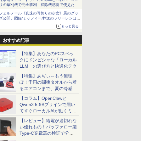
リの草刈機で完全勝利 掃除機感覚で使えた
フェルメール《真珠の耳飾りの少女》展のグッ
ズ公開。図録/ミッフィー/葬送のフリーレンほ
か、注目ブランドコラボが実現
もっと見る
おすすめ記事
【特集】あなたのPCスペッ
クにドンピシャな「ローカル
LLM」の選び方と快適化テク
【特集】あぢぃ～もう無理
ぽ！千円の闘魂タオルから着
るエアコンまで、夏の冷感グ
ッズ一挙紹介
【コラム】OpenClawと
Qwen3.5-9Bプリインで届い
てすぐローカルAIが動くミニ
PC「SER9 Pro」
【レビュー】給電が途切れな
い優れもの！バッファロー製
Type-C充電器の検証で分か
ったこと