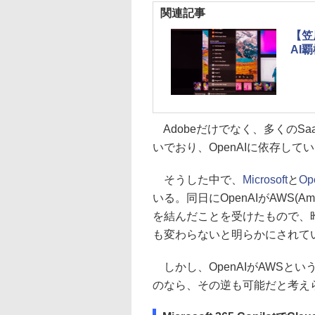
関連記事
【笠
AI
Adobeだけでなく、多くのS
いでおり、OpenAIに依存してい
そうした中で、
Microsoft
と
Op
いる。同日にOpenAIがAWS(Am
を結んだことを受けたもので、昨
も変わらないと明らかにされて
しかし、OpenAIがAWSという
のなら、その逆も可能だと考え