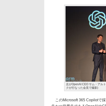
左がOpenAI CEO サム・ア
クが行なった会見で撮影)
このMicrosoft 365 Copi