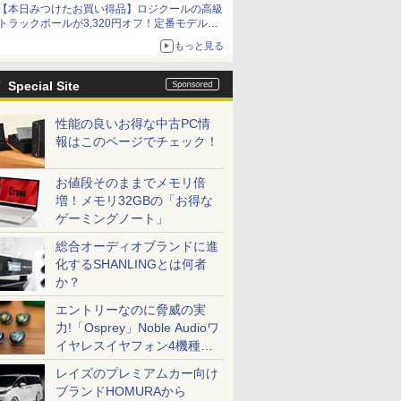
【本日みつけたお買い得品】ロジクールの高級
トラックボールが3,320円オフ！定番モデルも
5,280円に割引中
もっと見る
Special Site
性能の良いお得な中古PC情
報はこのページでチェック！
お値段そのままでメモリ倍
増！メモリ32GBの「お得な
ゲーミングノート」
総合オーディオブランドに進
化するSHANLINGとは何者
か？
エントリーなのに脅威の実
力!「Osprey」Noble Audioワ
イヤレスイヤフォン4機種を
一気に聴く
レイズのプレミアムカー向け
ブランドHOMURAから