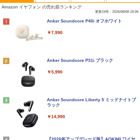
【★最大100%ポイント】【Windows X
モニター台 ラック ヴィト 【玄関先迄納
宇宙兄弟（43） （モーニング KC） [
1
1
1
Amazon イヤフォン の売れ筋ランキング
P 搭載】大手メーカー おまかせ ノートパ
品】 ニトリ
小山 宙哉 ]
ソコン/Celeron Core2/メモリ:4GB/SSD:
更新日時：2026/08/08 18:06
128GB/15.6インチ 大画面/DVD/新品 マ
￥1,790
￥891
Anker Soundcore P40i オフホワイト
ウス 付き/中古ノートPC 中古ノートパソ
コン パソコン 中古パソコン
￥7,990
￥9,999
DELL デル E1913S LED液晶モニター 19
【予約商品】 日曜劇場『VIVANT』トレ
2
2
インチ スクエア ブラック 1280 x 1024 S
ジャーボックス 講談社
XGA TNパネル LEDバックライト付 非光
Anker Soundcore P31i ブラック
沢 ノングレア 液晶ディスプレイ VGA
＼★最大2555円OFFクーポン★／【内蔵
￥28,970
2
【中古】
テンキー搭載】中古ノートパソコン 中古
￥5,990
パソコン 東芝 TOSHIBA 第6世代 Core i3
メモリ 4GB 新品SSD 256GB 15.6インチ
￥2,800
USB3.0 HDMI端子 Bluetooth DVD WIFI
Office2付き Windows11 オフィス 中古P
杖と剣のウィストリア（16） 【電子書
3
C 中古ノートPC
籍】[ 大森藤ノ ]
Anker Soundcore Liberty 5 ミッドナイトブ
R291-DELL P2419H 23.8インチ 液晶モ
3
ラック
￥12,555
ニタ 1点 フルHD(1920x1080) 表面処理:
￥594
ノングレア(非光沢) HDMIx1/D-Subx1/Di
￥14,990
splayPortx1 ★送料無料★【中古動作
品】
【期間限定破格金額！】新生活 新古品 W
3
in11搭載 パソコンノートパソコンoffice
￥6,980
[新品][全巻収納ダンボール本棚付]◆特典
4
付き 初心者向けノートPC 初期設定済 1
【2026年アップグレード版】AOKIMI ワイヤ
あり◆魔入りました!入間くん (1-49巻 最