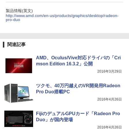
BUGS LIFE
スーパーの裏でヤニ吸うふたり 9巻 (デジタル
版ビッグガンガンコミックス)
【Amazon.co.jp限定】 伊藤園 磨かれて、澄
製品情報(英文)
みきった日本の水 2L 8本 ラベルレス [ ケース
￥250
http://www.amd.com/en-us/products/graphics/desktop/radeon-
] [ 水 ] [ ペットボトル ] [ 箱買い ] [ ストック
￥810
pro-duo
] [ 水分補給 ]
￥998
関連記事
AMD、Oculus/Vive対応ドライバの「Cri
mson Edition 16.3.2」公開
2016年3月29日
ツクモ、40万円越えのVR開発用Radeon
Pro Duo搭載PC
2016年4月26日
FijiのデュアルGPUカード「Radeon Pro
Duo」が国内登場
2016年4月26日