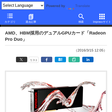
Powered by
Translate
ニュース
カテゴリ
過去記事
検索
Impressサイト
AMD、HBM採用のデュアルGPUカード「Radeon
Pro Duo」
（2016/3/15 12:05）
リスト