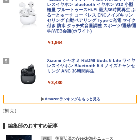
5.6型 インテル高速CPU ランダムで発送
レスイヤホン bluetooth イヤホン V12 小型
新刊)[オリジナル缶バッジ付] 全巻セット
メモリ4GB～ 高速SSD1TB 最大 フルHD
軽量 ブルートゥースHi-Fi 最大36時間再生 ぶ
Webカメラ zoom 軽量薄型 無線 型番更
るーとゅーす コードレス ENCノイズキャン
￥30,906
【楽天1位 10.5/11インチ 小型 軽量】モ
4
新で在庫処分
セリング 自動ペアリング Type-C充電 マイク
バイルモニター 10.5インチ 11インチ フ
付き 防水 タッチ式音量調整 スポーツ/通勤/通
ルHD 1080P 100%sRGB 400cd/m? 光沢
学/WEB会議(ホワイト)
￥12,980
IPS パネル 色鮮やか 265g 超軽量 Type-
C対応 miniHDMI モニター 持ち運び サブ
ちいかわ なんか小さくてかわいいやつ
5
￥1,964
ディスプレイ ミニPC対応 3年保証 EVICI
（7）なんか飛び出ていろいろ貼れるフォ
V
トアルバム付き特装版 （講談社キャラク
【★最大100%ポイント】【Windows11
ターズA） [ ナガノ ]
4
正式対応 × テンキー】富士通 LIFEBOO
￥10,999
Xiaomi シャオミ REDMI Buds 8 Lite ワイヤ
K A579/第8世代 Core i3/メモリ:4GB/8G
レスイヤホン Bluetooth 5.4 ノイズキャンセ
￥3,630
B/16GB/SSD:128GB/256GB/512GB/1T
リング ANC 36時間再生
B/DVD/Wi-fi/15.6型/Office/HDMI/USB3.
1/中古PC 中古ノートパソコン Windows
2026夏登場★Switch2ドック不要 モバイ
￥3,480
5
11
ル ゲーミングモニター 16インチ 144Hz /
120Hz /60Hz 2k 15.6インチ タッチパネ
￥18,800
ル 撥水加工ケース スタンド 非光沢 薄型
Amazonランキングをもっと見る
軽量 VESA ポータブル ps5/Mac/switch/
2対応 スピーカー内蔵 kksmart
（劉 尭）
中古ノートパソコン・ windows11 offic
￥11,999
5
BRUCE WAYNE feat. Flo Milli, ATL Jacob
by Amazon 天然水 ラベルレス 500ml ×24本
薬屋のひとりごと 17巻 (デジタル版ビッグガ
e付・整備済み品・富士通 LIFEBOOK U
編集部のおすすめ記事
[Explicit]
富士山の天然水 バナジウム含有 水 ミネラル
ンガンコミックス)
938 超軽量ノートパソコン 13.3型FHD
ウォーター ペットボトル 静岡県産 500ミリリ
第7世代 Core i5 / メモリ8GB / SSD256G
後藤弘茂のWeekly海外ニュース
連載