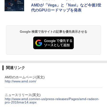
ットル (Smart Basic)
B / Webカメラ / 初期設定不要
￥250
￥770
AMDが「Vega」と「Navi」など今後3世
￥1,380
￥22,800
代のGPUロードマップを発表
BRUCE WAYNE feat. Flo Milli, ATL Jacob
異世界居酒屋「のぶ」(22) (角川コミックス・
[Explicit]
エース)
【Amazon.co.jp限定】 い・ろ・は・す 2L P
ET ラベルレス ×8本
￥250
￥832
Google 検索で当サイトの記事を優先表示させる
￥1,112
On My Road (Stadium ver.)
ONE PIECE モノクロ版 115 (ジャンプコミッ
クスDIGITAL)
by Amazon 天然水ラベルレス 2L×9本
￥250
￥594
￥1,117
関連リンク
AMDのホームページ(英文)
On My Road (Stadium ver.)
HUNTER×HUNTER モノクロ版 39 (ジャンプ
http://www.amd.com/
コミックスDIGITAL)
by Amazon 炭酸水 ラベルレス 500ml ×24本
強炭酸水 ペットボトル 500ミリリットル (Sm
￥250
art Basic)
￥572
ニュースリリース(英文)
http://www.amd.com/en-us/press-releases/Pages/amd-radeon-
￥1,625
pro-2016mar14.aspx