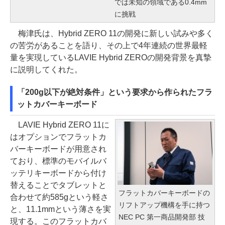
では未知の領域である0.4mm
に挑戦
梅津氏は、Hybrid ZERO 11の開発に新しい試みや多く
の苦労があることを語り、その上で4年連続の世界最軽
量を実現しているLAVIE Hybrid ZEROの開発背景を真摯
に説明してくれた。
「200g以下が絶対条件」という要求から作られたフラ
ットカバーキーボード
LAVIE Hybrid ZERO 11に
はオプションでフラットカ
バーキーボードが用意され
ており、標準のモバイルバ
ッテリキーボードから付け
替えることでタブレットと
フラットカバーキーボードの
合わせて約585gという軽さ
リフトアップ機構を手に持つ
と、11.1mmという薄さを実
NEC PC 第一商品開発部 技
現する。このフラットカバ