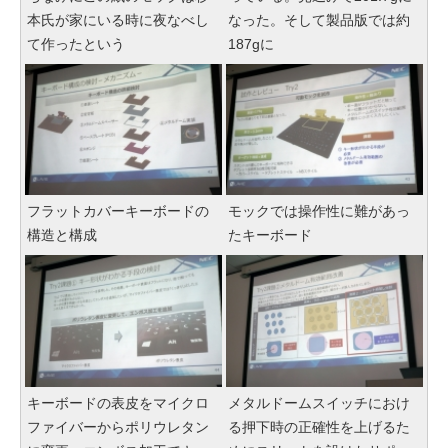
本氏が家にいる時に夜なべし
なった。そして製品版では約
て作ったという
187gに
フラットカバーキーボードの
モックでは操作性に難があっ
構造と構成
たキーボード
キーボードの表皮をマイクロ
メタルドームスイッチにおけ
ファイバーからポリウレタン
る押下時の正確性を上げるた