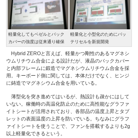
軽量化してもベゼルとバック
軽量化と小型化のためにバッ
カバーの強度は従来通り確保
テリセルを新規開発
Hybrid ZEROと言えば、軽量かつ剛性のあるマグネシ
ウムリチウム合金による設計だが、液晶のバックカバー
と内部フレームに鍛造でマグネシウムリチウム合金を採
用。キーボード側に関しては、本体だけでなく、ヒンジ
に鋳造でマグネシウム合金を用いている。
薄型化を突き進めてはいるが、熱設計も疎かにはして
いない。稼働時の高温化防止のために高性能なグラファ
イトシートが活用されており、各部品の温度上昇とタブ
レットの表面温度の上昇を防いでいる。ちなみにグラフ
ァイトシートを使うことで、ファンを搭載するよりも2g
以上軽量化できるという。