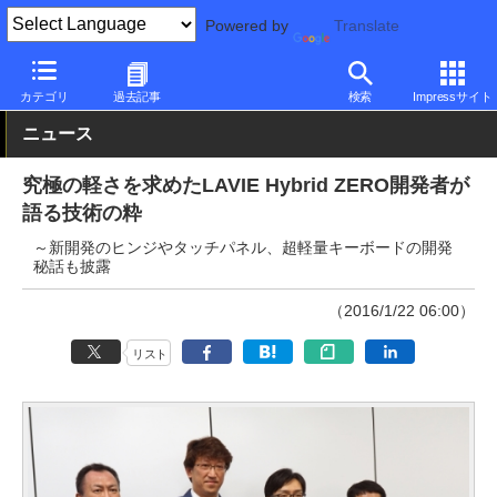
Powered by
Translate
PC Watch
パソコン/タブレット/スマートフォン
2in1
LAVIE
カテゴリ
過去記事
検索
Impressサイト
ニュース
究極の軽さを求めたLAVIE Hybrid ZERO開発者が
語る技術の粋
～新開発のヒンジやタッチパネル、超軽量キーボードの開発
秘話も披露
（2016/1/22 06:00）
リスト