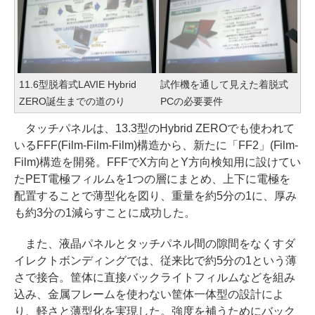
11.6型脱着式LAVIE Hybrid
試作機を通して見えた着脱式
ZERO誕生までの道のり
PCの必要要件
タッチパネルは、13.3型のHybrid ZEROでも使われて
いるFFF(Film-Film-Film)構造から、新たに「FF2」(Film-
Film)構造を開発。FFFでX方向とY方向検知用に設けてい
たPET電極フィルムを1つの層にまとめ、上下に電極を
配置することで薄型化を図り、重量を約5分の1に、厚み
も約3分の1減らすことに成功した。
また、液晶パネルとタッチパネル間の隙間をなくすダ
イレクトボンディングでは、従来比で約5分の1という薄
さで接合。筐体に直接バックライトフィルムなどを組み
込み、金属フレームを使わない筐体一体型の設計によ
り、軽さと薄型化を実現した。強度を補うためにバック