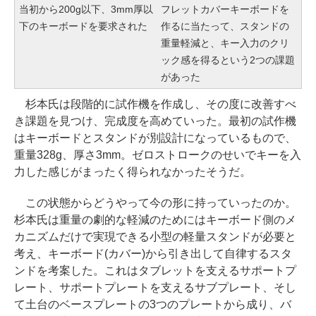
当初から200g以下、3mm厚以
フレットカバーキーボードを
下のキーボードを要求された
作るに当たって、スタンドの
重量軽減と、キー入力のクリ
ック感を得るという2つの課題
があった
杉本氏は段階的に試作機を作成し、その度に改善すべ
き課題を見つけ、完成度を高めていった。最初の試作機
はキーボードとスタンドが別設計になっているもので、
重量328g、厚さ3mm。ゼロストロークのせいでキーを入
力した感じがまったく得られなかったそうだ。
この状態からどうやって今の形に持っていったのか。
杉本氏は重量の劇的な軽減のためにはキーボード側のメ
カニズムだけで実現できる小型の軽量スタンドが必要と
考え、キーボード(カバー)から引き出して自律するスタ
ンドを考案した。これはタブレットを支えるサポートプ
レート、サポートプレートを支えるサブプレート、そし
て土台のベースプレートの3つのプレートから成り、バ