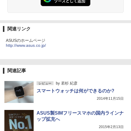
ONE PIECE モノクロ版 115 (ジャンプコミッ
クスDIGITAL)
by Amazon 炭酸水 ラベルレス 500ml ×24本
強炭酸水 ペットボトル 500ミリリットル (Sm
art Basic)
￥594
関連リンク
￥1,625
ASUSのホームページ
HUNTER×HUNTER モノクロ版 39 (ジャンプ
http://www.asus.co.jp/
コミックスDIGITAL)
by Amazon 天然水ラベルレス 2L×9本
￥572
￥1,117
関連記事
スーパーの裏でヤニ吸うふたり 9巻 (デジタル
by
若杉 紀彦
レビュー
版ビッグガンガンコミックス)
【Amazon.co.jp限定】 伊藤園 磨かれて、澄
みきった日本の水 2L 8本 ラベルレス [ ケース
スマートウォッチは何ができるのか?
] [ 水 ] [ ペットボトル ] [ 箱買い ] [ ストック
￥810
2014年11月15日
] [ 水分補給 ]
￥998
ASUS製SIMフリースマホの国内ラインナ
ップ拡充へ
2015年2月13日