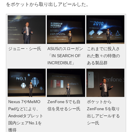
をポケットから取り出しアピールした。
ジョニー・シー氏
ASUSのスローガン
これまでに投入さ
「IN SEARCH OF
れた数々の特徴の
INCREDIBLE」
ある製品群
Nexus 7やMeMO
ZenFone 5でも自
ポケットから
Padなどにより、
信を見せるシー氏
ZenFone 5を取り
Androidタブレット
出しアピールする
国内シェアNo.1を
シー氏
獲得