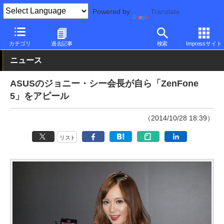
Powered by
Translate
PC Watch
パソコン/タブレット/スマートフォン
スマートフォン
カテゴリ
過去記事
検索
Impressサイト
ニュース
ASUSのジョニー・シー会長が自ら「ZenFone
5」をアピール
（2014/10/28 18:39）
リスト