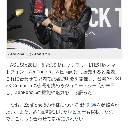
ZenFone 5とZenWatch
ASUSは28日、5型のSIMロックフリーLTE対応スマー
トフォン「ZenFone 5」を国内向けに販売すると発表。
これに合わせて都内で記者説明会を開催し、台湾ASUST
eK Computerの会長を務めるジョニー・シー氏が来日
し、ZenFone 5の機能や魅力を自ら語った。
なお、ZenFone 5の仕様については
別記事
を参照され
たい。また、約1週間試用した
レビュー
も掲載したの
で、こちらも合わせて参考にされたい。