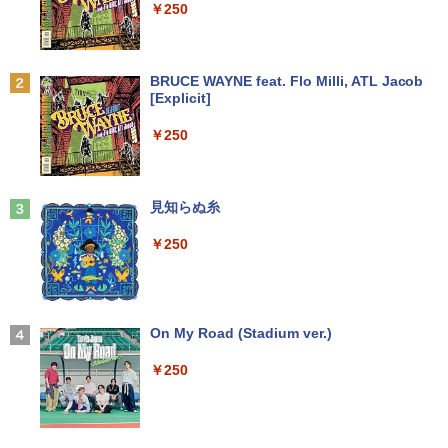
￥250
￥24,500
￥23,999
プレステップ神道学（9） [ 國學院大學神
2
道文化学部 ]
【マラソンセール期間中ポイント5倍】中
2
Anker Soundcore P31i ブラック
BRUCE WAYNE feat. Flo Milli, ATL Jacob
エントリーで最大10倍！ノートパソコン
古モニター 21.5インチ ワイド フルHD 広
￥1,980
2
[Explicit]
｜東芝dynabook B55/65｜軽量 ｜ Micr
デスクトップパソコンDELL HP NEC 第
視野角パネル ノングレア PRINCETON P
2
￥5,990
osoft Office 2024 可｜高性能｜Office付
8〜10世代CoreI3I5選べる 21インチモニ
TFBDE-22W ブラック VGA DVI HDMI ス
￥250
き｜15.6インチ大画面｜Core i5 第8世代
ター付き アウトレット 新品SSD最大1TB
ピーカー搭載 チルト 送料無料 30日保証
メモリ8GB 新品SSD256GB｜Wi-Fi Blue
メモリ32GB Windows11 office付き Mic
動作確認済み
tooth WEBカメラ内蔵 中古パソコン オ
rosoftoffice2024可 中古デスクトップパ
1OC Vol.7 （TJMOOK）
3
フィス付き 中古PC ノートPC
ソコン DVD/WIFI/Bluetooth DisplayPor
￥6,580
t
Anker Soundcore Liberty 5 ミッドナイトブ
見知らぬ糸
￥1,650
ラック
￥25,000
￥29,800
￥250
￥14,990
【おまかせ】モニター 24インチ 1920x1
3
080 フルHD HDMI PCモニター 中古ディ
【ポイント最大28倍】 Lenovo 11.6イン
スプレイ
3
チ 2in1 ノートパソコン 500e chromebo
超得2,500円OFF&P2倍｜楽天1位｜最大
日本集中治療医学会 専門医テキスト
3
4
ok gen3 CPU intel celeron N4500 メモ
180日保証｜Core i5 第8世代｜富士通 中
【2026年アップグレード版】AOKIMI ワイヤ
On My Road (Stadium ver.)
第4版 [ 一般社団法人日本集中治療医学会
￥7,700
リ 4GB eMMC 32GB chrome OS LTE
古デスクトップパソコン Windows11 off
レスイヤホン bluetooth イヤホン V12 小型
教育委員会 ]
対応 FWXGA タッチ ディスプレイ タッ
ice付き｜メモリ8GB SSD256GB HDD50
軽量 ブルートゥースHi-Fi 最大36時間再生 ぶ
￥250
チペン 付属 レノボ タブレット 82JCS0B
0GB｜ デスクトップ Microsoft office
るーとゅーす コードレス ENCノイズキャン
￥22,000
W00 【メーカー認定整備済品】
第8世代｜セット購入可能｜デスクトップ
セリング 自動ペアリング Type-C充電 マイク
アースドリームス 厳選おまかせモニター
4
中古｜中古PC｜中古デスクトップ
付き 防水 タッチ式音量調整 スポーツ/通勤/通
21.5型〜27型ワイド 【HDMI対応 / FULL
学/WEB会議(ホワイト)
￥26,800
HD解像度】 大手メーカー液晶 (Dell/HP/