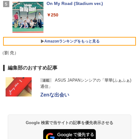
￥29,800
NEC等) テレワーク デュアルモニター S
On My Road (Stadium ver.)
タッチペンで音が聞ける！ はじめてずか
5
￥1,964
witch PS4 PS5対応 【整備済み中古品】
ん1000 英語つき はじめて図鑑1000 はじ
めてのずかん こども 子ども 0歳 1歳 2歳
￥250
【マラソンP5倍/10%オフクーポン】中古
3歳 4歳 小学館 タッチペン 図鑑 ずかん
￥6,470
4
ノートパソコンWindows11 Pro Office
超得2,500円OFF&P2倍｜Windows11正
はじめて 英語 プレゼント クリスマス お
Xiaomi シャオミ REDMI Buds 8 Lite ワイヤ
4
付き Panasonic Let's note CF-SV9 第1
式対応｜楽天1位｜最大180日保証｜CPU
祝い 知育玩具 英語教育
レスイヤホン Bluetooth 5.4 ノイズキャンセ
0世代Core i5 メモリ8GB/16GB 高速SSD
第8世代｜HP 中古デスクトップパソコン
リング ANC 36時間再生
26GB/512GB 12.1インチFHD Wi-Fi Blu
Windows11 office付き｜メモリ8GB SS
￥5,478
Amazonランキングをもっと見る
モバイルモニター 15.6インチ InnoView
5
etooth 送料無料 初期設定済み 保証付き
D256GB HDD500GB｜ デスクトップ Mi
￥3,480
モバイルディスプレイ 自立型 1920*1080
crosoft office 第8世代以降｜セット購入
（劉 尭）
FHD ポータブルモニター IPS液晶パネル
可能｜デスクトップ 中古｜中古PC
￥28,900
薄型 軽量 持ち運び 壁掛けに対応 Switc
h/PS3/PS4/PS5/Xbox One/PC/スマホ/U
【Amazon.co.jp限定】 い・ろ・は・す 2L P
薬屋のひとりごと 17巻 (デジタル版ビッグガ
￥34,800
編集部のおすすめ記事
SBType-C/標準HDMI対応【選べる種
ET ラベルレス ×8本
ンガンコミックス)
類】タッチ/ケース付き/4Kタイプ
中古ノートパソコン/タブレット 2in1PC
5
ASUS JAPANシンシアの「華華(ふぁふぁ)
連載
￥1,112
￥770
Lenovo ThinkPad X380 Yoga 13.3型マ
￥8,980
通信」
ルチタッチパネル IPS液晶フルHD ペン付
「セールで108,430円から」GEEKOM G
5
Zenな出会い
き 8世代Core i5-8250U NVMeSSD256G
T13 Max AI ミニPC【法人様に選ばれる·I
B メモリ8GB Webカメラ内蔵 指紋認証
ntelの安定性】Core Ultra U9-185H搭載
Type-C Thunderbolt3 キーボードバッ
128GB DDR5+6TB SSD拡張可能｜USB
by Amazon 天然水 ラベルレス 500ml ×24本
異世界居酒屋「のぶ」(22) (角川コミックス・
クライト HDMI microSD Office Windo
4×2｜WiFi7·BT5.4·2.5G LAN｜SDカー
富士山の天然水 バナジウム含有 水 ミネラル
エース)
ws11
ド対応｜業務·動画編集·3D設計·サーバー
ウォーター ペットボトル 静岡県産 500ミリリ
運用｜3年保証 mini pc 16GB+1TB
ットル (Smart Basic)
￥832
Google 検索で当サイトの記事を優先表示させる
￥22,000
￥108,430
￥1,380