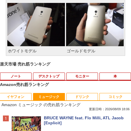
ホワイトモデル
ゴールドモデル
楽天市場 売れ筋ランキング
ノート
デスクトップ
モニター
本
Amazon売れ筋ランキング
イヤフォン
ミュージック
ドリンク
コミック
【マラソンP5倍/10%オフクーポン】中古
【全品最大2500円OFFクーポン】【超小
DELL デル E1913S LED液晶モニター 19
夏帆 The Tale of KAHO [ 村上 春樹 ]
1
1
1
1
Amazon ミュージック の売れ筋ランキング
ノートパソコン Windows11 Pro Office
型筐体 ミニパソコン】 Office付き Wind
インチ スクエア ブラック 1280 x 1024 S
付き Lenovo ThinkPad L590 第8世代 C
ows11 メモリ16GB SSD 1TB Core i5 第
XGA TNパネル LEDバックライト付 非光
更新日時：2026/08/09 18:06
￥2,860
ore i5 メモリ16GB 高速SSD256GB 15.6
6世代 HP ProDesk 800G2 DM DisplayP
沢 ノングレア 液晶ディスプレイ VGA
Anker Soundcore P40i オフホワイト
BRUCE WAYNE feat. Flo Milli, ATL Jacob
インチ Bluetooth HDMI カメラ Wi-Fi 初
ort VGA 2画面同時出力 USB3.0 Type-C
【中古】
[Explicit]
期設定済み 送料無料 90日保証
WIFI子機付 中古パソコン デスクトップ
￥7,990
ミニデスクトップ ミニPC
￥2,800