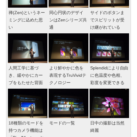
禅(Zen)というネー
同心円状のデザイ
サイドのボタンま
ミングに込めた思
ンはZenシリーズ共
でスピリットが受
い
通
け継がれている
人間工学に基づ
より鮮やかに色を
Splendidにより自由
き、緩やかにカー
表現するTruVividテ
に色温度や色相、
ブをもたせた背面
クノロジー
彩度を変更できる
18種類のモードを
モードの一覧
日中の撮影は当然
持つカメラ機能は
綺麗