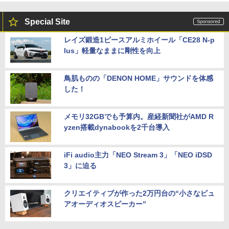
Special Site
レイズ鍛造1ピースアルミホイール「CE28 N-p
lus」軽量なままに剛性を向上
鳥肌ものの「DENON HOME」サウンドを体感
した！
メモリ32GBでも予算内。産経新聞社がAMD R
yzen搭載dynabookを2千台導入
iFi audio主力「NEO Stream 3」「NEO iDSD
3」に迫る
クリエイティブが作った2万円台の“小さなピュ
アオーディオスピーカー”