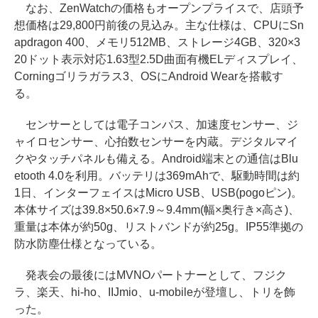
なお、ZenWatchの価格もオープンプライスで、店頭予
想価格は29,800円前後の見込み。主な仕様は、CPUにSn
apdragon 400、メモリ512MB、ストレージ4GB、320×3
20ドット表示対応1.63型2.5D曲面有機ELディスプレイ、
Corningゴリラガラス3、OSにAndroid Wearを搭載す
る。
センサーとしては電子コンパス、加速度センサー、ジ
ャイロセンサー、心拍数センサーを内蔵。デジタルマイ
クやタッチパネルも備える。Android端末との通信はBlu
etooth 4.0を利用。バッテリは369mAhで、駆動時間は約
1日、インターフェイスはMicro USB、USB(pogoピン)。
本体サイズは39.8×50.6×7.9～9.4mm(幅×奥行き×高さ)、
重量は本体が約50g、リストバンドが約25g。IP55準拠の
防水防塵仕様となっている。
発表会の最後にはMVNOパートナーとして、フジク
ラ、楽天、hi-ho、IIJmio、u-mobileが登壇し、トリを飾
った。