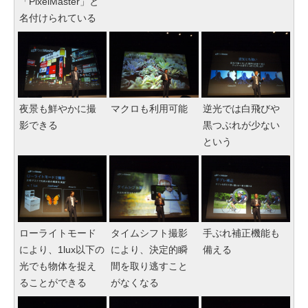
「PixelMaster」と
名付けられている
夜景も鮮やかに撮
マクロも利用可能
逆光では白飛びや
影できる
黒つぶれが少ない
という
ローライトモード
タイムシフト撮影
手ぶれ補正機能も
により、1lux以下の
により、決定的瞬
備える
光でも物体を捉え
間を取り逃すこと
ることができる
がなくなる