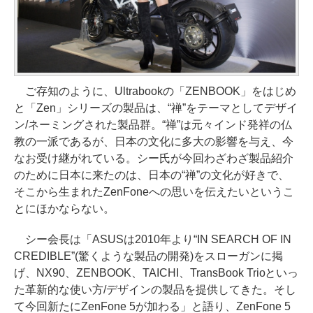
ご存知のように、Ultrabookの「ZENBOOK」をはじめ
と「Zen」シリーズの製品は、“禅”をテーマとしてデザイ
ン/ネーミングされた製品群。“禅”は元々インド発祥の仏
教の一派であるが、日本の文化に多大の影響を与え、今
なお受け継がれている。シー氏が今回わざわざ製品紹介
のために日本に来たのは、日本の“禅”の文化が好きで、
そこから生まれたZenFoneへの思いを伝えたいというこ
とにほかならない。
シー会長は「ASUSは2010年より“IN SEARCH OF IN
CREDIBLE”(驚くような製品の開発)をスローガンに掲
げ、NX90、ZENBOOK、TAICHI、TransBook Trioといっ
た革新的な使い方/デザインの製品を提供してきた。そし
て今回新たにZenFone 5が加わる」と語り、ZenFone 5