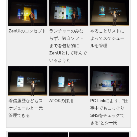
ZenUIのコンセプト
ランチャーのみな
やることリストに
らず、独自ソフト
よってスケジュー
までを包括的に
ルを管理
ZenUIとして呼んで
いるようだ
着信履歴などもス
ATOKの採用
PC Linkにより、“仕
ケジュールと一元
事中でもこっそり
管理できる
SNSをチェックで
きる”とシー氏