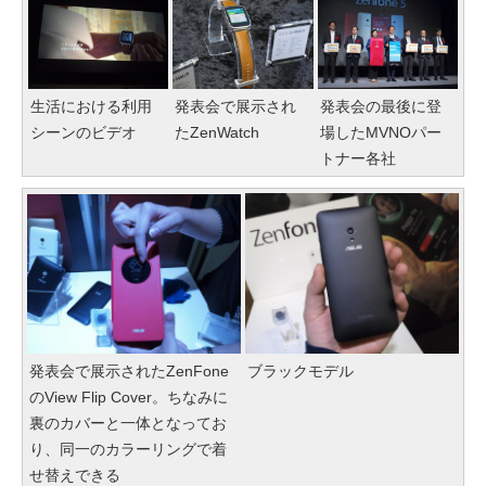
生活における利用
発表会で展示され
発表会の最後に登
シーンのビデオ
たZenWatch
場したMVNOパー
トナー各社
発表会で展示されたZenFone
ブラックモデル
のView Flip Cover。ちなみに
裏のカバーと一体となってお
り、同一のカラーリングで着
せ替えできる