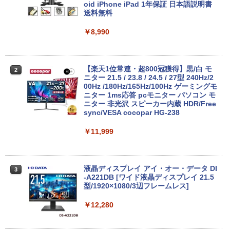
キー DVDドライブ搭載 CD DVD 再生可
oid iPhone iPad 1年保証 日本語説明書
｜中古パソコン 中古ノートパソコン 中古
送料無料
PC オフィス搭載
￥8,990
￥19,800
【楽天1位常連・超800冠獲得】黒/白 モ
2
【★最大100%ポイント】【新生活応援・
ニター 21.5 / 23.8 / 24.5 / 27型 240Hz/2
2
2026】【Office2019H&B】【DVD×テン
00Hz /180Hz/165Hz/100Hz ゲーミングモ
キー】富士通 LIFEBOOK A577/第7世代
ニター 1ms応答 pcモニター パソコン モ
Core i5/メモリ:4GB/8GB/16GB/SSD:12
ニター 非光沢 スピーカー内蔵 HDR/Free
8GB/256GB/512GB/1TB/Wi-fi/15.6型/Of
sync/VESA cocopar HG-238
fice/HDMI/USB3.0/中古PC 中古ノートパ
ソコン/Windows11/Windows10
￥11,999
￥14,999
液晶ディスプレイ アイ・オー・データ DI
3
-A221DB [ワイド液晶ディスプレイ 21.5
【★最大100%ポイント】【第4世代 Cor
型/1920×1080/3辺フレームレス]
3
ei7】富士通 LIFEBOOK/Core i7/メモリ:
8GB/16GB/SSD:256GB/512GB/1TB/15.
￥12,280
6型 液晶/Wi-fi/DVD/USB 3.0/Office/中古
パソコン/中古ノートパソコン/中古ノート
PC/Windows11