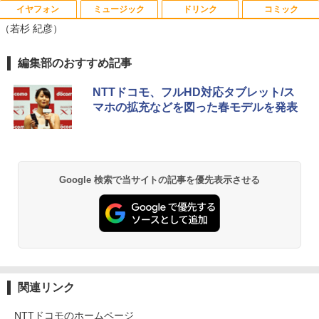
￥31,800
イヤフォン
ミュージック
ドリンク
コミック
2026年8月発売 予約 mini ミニ 2026年9
1
（若杉 紀彦）
月号 ミルク M!LK MILK
￥5,180
Anker Soundcore P40i オフホワイト
BRUCE WAYNE feat. Flo Milli, ATL Jacob
by Amazon 天然水 ラベルレス 500ml ×24本
薬屋のひとりごと 17巻 (デジタル版ビッグガ
編集部のおすすめ記事
[Explicit]
富士山の天然水 バナジウム含有 水 ミネラル
ンガンコミックス)
ウォーター ペットボトル 静岡県産 500ミリリ
￥7,990
NTTドコモ、フルHD対応タブレット/ス
ットル (Smart Basic)
￥250
￥770
マホの拡充などを図った春モデルを発表
まほうのにこにこおやつ [ まいのおやつ ]
2
￥1,380
￥1,650
Anker Soundcore P31i ブラック
BRUCE WAYNE feat. Flo Milli, ATL Jacob
異世界居酒屋「のぶ」(22) (角川コミックス・
[Explicit]
エース)
【Amazon.co.jp限定】 い・ろ・は・す 2L P
ET ラベルレス ×8本
￥5,990
Google 検索で当サイトの記事を優先表示させる
￥250
￥832
￥1,112
ちいかわ なんか小さくてかわいいやつ
3
（8） 【電子書籍】[ ナガノ ]
Anker Soundcore Liberty 5 ミッドナイトブ
On My Road (Stadium ver.)
ONE PIECE モノクロ版 115 (ジャンプコミッ
ラック
クスDIGITAL)
by Amazon 天然水ラベルレス 2L×9本
￥1,375
￥250
￥14,990
￥594
￥1,117
関連リンク
NTTドコモのホームページ
【3千円以上送料無料】タッチペンで音が
4