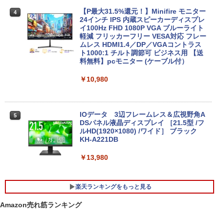
【P最大31.5%還元！】Minifire モニター
4
￥24,999
24インチ IPS 内蔵スピーカーディスプレ
イ100Hz FHD 1080P VGA ブルーライト
軽減 フリッカーフリー VESA対応 フレー
ムレス HDMI1.4／DP／VGAコントラス
【週末限定999円OFF！】 中古ノートパ
ト1000:1 チルト調節可 ビジネス用 【送
4
ソコン 中古パソコン 中古 Office付き バ
料無料】pcモニター (ケーブル付）
ッテリー良好 DVDマルチ 初心者向け 大
画面 ビジネス 仕事 訳あり Windows11
￥10,980
Pro NEC VersaPro VKT16XZG4 Core i5
8GB 15.6インチ 中古 パソコン ノートパ
ソコン
IOデータ 3辺フレームレス＆広視野角A
5
￥30,999
DSパネル液晶ディスプレイ ［21.5型 /フ
ルHD(1920×1080) /ワイド］ ブラック
KH-A221DB
【★最大100%ポイント】Lenovo Think
￥13,980
5
Pad L580/L590/第8世代 Core i5 /メモ
リ:8GB/16GB/32GB/SSD:256GB/512G
B/1TB/15.6型/Webカメラ/WIFI/無線LA
楽天ランキングをもっと見る
N/Bluetooth/HDMI/USB Type-C/中古 パ
ソコン 中古PC 中古ノートパソコン Win
Amazon売れ筋ランキング
dows11