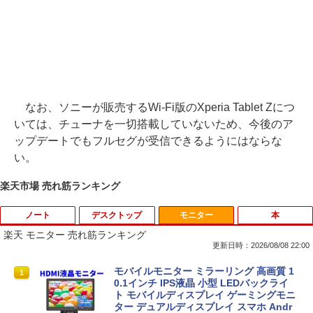
なお、ソニーが販売するWi-Fi版のXperia Tablet Zにつ
いては、チューナを一切搭載していないため、今後のア
ップデートでもフルセグが受信できるようにはならな
い。
楽天市場 売れ筋ランキング
ノート
デスクトップ
モニター
本
楽天 モニター 売れ筋ランキング
更新日時：2026/08/08 22:00
レビュー投稿 5年保証｜MS Office 2024
モバイルモニター ミラーリング 高画質 1
1
1
H&B 搭載｜中古 ノートパソコン Windo
0.1インチ IPS液晶 小型 LEDバックライ
ws11 Office付｜スペック Core i5 第7世
ト モバイルディスプレイ ゲーミングモニ
代 メモリ 8GB 大容量 HDD 500GB テン
ター デュアルディスプレイ スマホ Andr