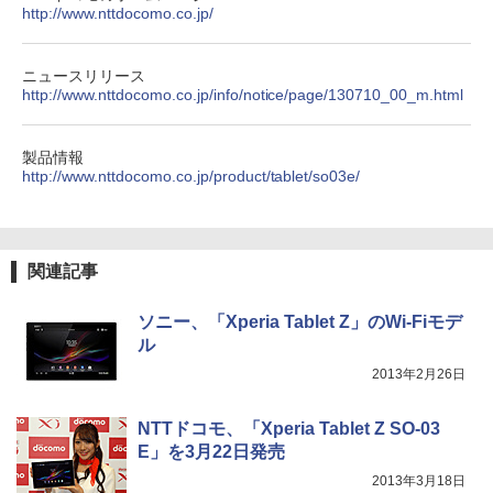
http://www.nttdocomo.co.jp/
【2026年アップグレード版】AOKIMI ワイヤ
On My Road (Stadium ver.)
HUNTER×HUNTER モノクロ版 39 (ジャンプ
聞ける!はじめてずかん1000 英語つき／
レスイヤホン bluetooth イヤホン V12 小型
コミックスDIGITAL)
小学館辞典編集部
by Amazon 炭酸水 ラベルレス 500ml ×24本
軽量 ブルートゥースHi-Fi 最大36時間再生 ぶ
強炭酸水 ペットボトル 500ミリリットル (Sm
￥250
るーとゅーす コードレス ENCノイズキャン
art Basic)
￥572
￥5,478
ニュースリリース
セリング 自動ペアリング Type-C充電 マイク
http://www.nttdocomo.co.jp/info/notice/page/130710_00_m.html
付き 防水 タッチ式音量調整 スポーツ/通勤/通
￥1,625
学/WEB会議(ホワイト)
BUGS LIFE
スーパーの裏でヤニ吸うふたり 9巻 (デジタル
【特典】GIANNA HOMMES ISSUE05 co
製品情報
5
￥1,964
版ビッグガンガンコミックス)
ver 山中柔太朗(B4サイズ両面ピンナッ
http://www.nttdocomo.co.jp/product/tablet/so03e/
【Amazon.co.jp限定】 伊藤園 磨かれて、澄
プ)
みきった日本の水 2L 8本 ラベルレス [ ケース
￥250
] [ 水 ] [ ペットボトル ] [ 箱買い ] [ ストック
￥810
Xiaomi シャオミ REDMI Buds 8 Lite ワイヤ
] [ 水分補給 ]
￥2,200
レスイヤホン Bluetooth 5.4 ノイズキャンセ
リング ANC 36時間再生
関連記事
￥998
￥3,480
ソニー、「Xperia Tablet Z」のWi-Fiモデ
ル
2013年2月26日
NTTドコモ、「Xperia Tablet Z SO-03
E」を3月22日発売
2013年3月18日