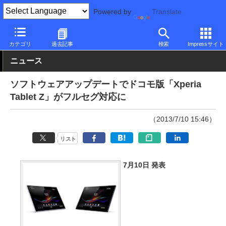
Powered by
Translate
PC Watch
パソコン/タブレット/スマートフォン
タブレット
Xp
カテゴリ
過去記事
検索
Impressサイト
ニュース
ソフトウェアアップデートでドコモ版「Xperia
Tablet Z」がフルセグ対応に
（2013/7/10 15:46）
リスト
7月10日 発表