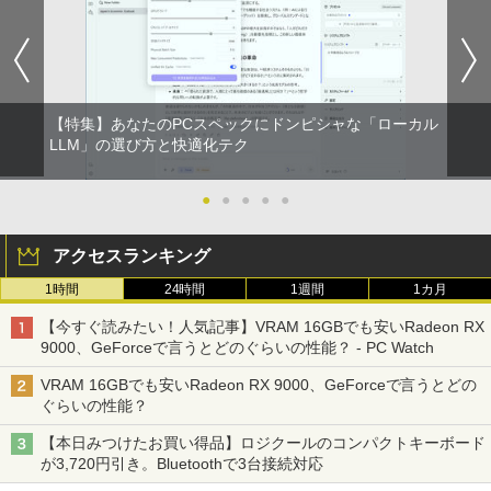
【特集】あなたのPCスペックにドンピシャな「ローカル
LLM」の選び方と快適化テク
●
●
●
●
●
アクセスランキング
1時間
24時間
1週間
1カ月
【今すぐ読みたい！人気記事】VRAM 16GBでも安いRadeon RX
9000、GeForceで言うとどのぐらいの性能？ - PC Watch
VRAM 16GBでも安いRadeon RX 9000、GeForceで言うとどの
ぐらいの性能？
【本日みつけたお買い得品】ロジクールのコンパクトキーボード
が3,720円引き。Bluetoothで3台接続対応