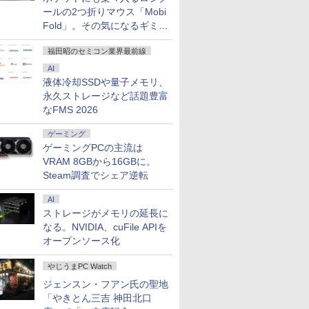
ールの2つ折りマウス「Mobi
Fold」。その気になるギミッ
クとは？
福田昭のセミコン業界最前線
AI
液体冷却SSDや量子メモリ、
永久ストレージなど話題豊富
なFMS 2026
ゲーミング
ゲーミングPCの主流は
VRAM 8GBから16GBに。
Steam調査でシェア逆転
AI
ストレージがメモリの延長に
なる。NVIDIA、cuFile APIを
オープンソース化
やじうまPC Watch
ジェンスン・フアン氏の聖地
「やきとん三吉 神田北口