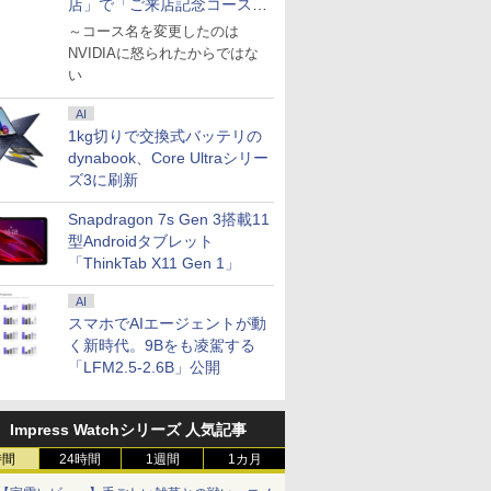
店」で「ご来店記念コース」
を娘と堪能
～コース名を変更したのは
NVIDIAに怒られたからではな
い
AI
1kg切りで交換式バッテリの
dynabook、Core Ultraシリー
ズ3に刷新
Snapdragon 7s Gen 3搭載11
型Androidタブレット
「ThinkTab X11 Gen 1」
AI
スマホでAIエージェントが動
く新時代。9Bをも凌駕する
「LFM2.5-2.6B」公開
Impress Watchシリーズ 人気記事
時間
24時間
1週間
1カ月