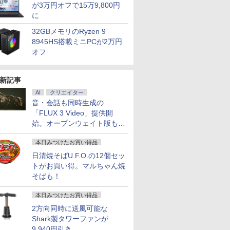
が3万円オフで15万9,800円
に
32GBメモリのRyzen 9
8945HS搭載ミニPCが2万円
オフ
新記事
AI
クリエイター
音・会話も同時生成の
「FLUX 3 Video」提供開
始。オープンウェイト版も計
画
本日みつけたお買い得品
日清焼そばU.F.O.の12個セッ
トがお買い得。マルちゃん焼
そばも！
本日みつけたお買い得品
2方向同時に送風可能な
Shark製タワーファンが
9,940円引き