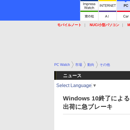
モバイルノート
NUC/小型パソコン
M
SSD
キーボード
マウス
PC Watch
市場
動向
その他
ニュース
Select Language
▼
Windows 10終了に
出荷に急ブレーキ