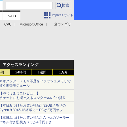
Impress サイト
全カテゴリ
CPU
Microsoft Office
アクセスランキング
時間
24時間
1週間
1カ月
キオクシア、メモリ不足をフラッシュメモリで
補う拡張モジュール
【やじうまミニレビュー】
ポケットにも楽々入るロジクールの2つ折りマ
ウス「Mobi Fold」。その気になるギミックと
【本日みつけたお買い得品】32GBメモリの
は？
Ryzen 9 8945HS搭載ミニPCが2万円オフ
【本日みつけたお買い得品】Ankerのソーラー
パネル付き監視カメラが4千円引き