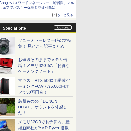
Googleパスワードマネージャーに脆弱性、マル
ウェアでパスキー保護を突破可能に
もっと見る
Special Site
ソニーミラーレス一眼の大特
集！ 見どころ記事まとめ
お値段そのままでメモリ倍
増！メモリ32GBの「お得な
ゲーミングノート」
マウス、RTX 5060 Ti搭載ゲ
ーミングPCが7万5,000円オ
フで30万円台！
鳥肌ものの「DENON
HOME」サウンドを体感し
た！
メモリ32GBでも予算内。産
経新聞社がAMD Ryzen搭載