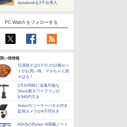
dynabookを2千台導入
PC Watch をフォローする
買い得情報
日清焼そばU.F.O.の12個セッ
トがお買い得。マルちゃん焼
そばも！
2方向同時に送風可能な
Shark製タワーファンが
9,940円引き
Ankerのソーラーパネル付き
監視カメラが4千円引き
ASUSのRyzen AI搭載ノート