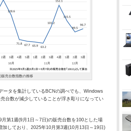
C)販売台数指数の推移
ータを集計しているBCNの調べでも、Windows
販売台数が減少していることが浮き彫りになってい
月第1週(9月1日～7日)の販売台数を100とした場
ており、2025年10月第3週(10月13日～19日)