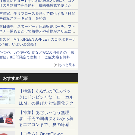
【家電レビュー】手ごわい雑草との戦い、コメ
リの草刈機で完全勝利 掃除機感覚で使えた
吉野家、牛リブロースを熱々で提供する「極旨
牛鉄板ステーキ定食」を発売
本日発売「スヌーピー」圧縮収納ポーチ。ファ
スナー閉めるだけで着替えや荷物がスリムにま
とまる
ミスド「Mrs. GREEN APPLE」のコラボドーナ
ツ4種、いよいよ発売！
かつや、カツ丼や定食などが150円引きの「感
謝祭」8日間限定で実施！ ご飯大盛も無料
もっと見る
おすすめ記事
【特集】あなたのPCスペッ
クにドンピシャな「ローカル
LLM」の選び方と快適化テク
【特集】あぢぃ～もう無理
ぽ！千円の闘魂タオルから着
るエアコンまで、夏の冷感グ
ッズ一挙紹介
【コラム】OpenClawと