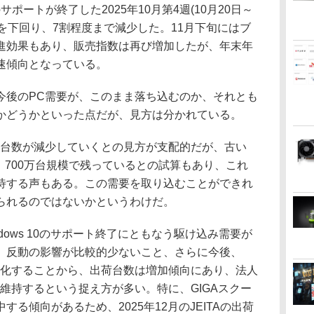
のサポートが終了した2025年10月第4週(10月20日～
0を下回り、7割程度まで減少した。11月下旬にはブ
進効果もあり、販売指数は再び増加したが、年末年
速傾向となっている。
後のPC需要が、このまま落ち込むのか、それとも
かどうかといった点だが、見方は分かれている。
台数が減少していくとの見方が支配的だが、古い
、700万台規模で残っているとの試算もあり、これ
待する声もある。この需要を取り込むことができれ
られるのではないかというわけだ。
ows 10のサポート終了にともなう駆け込み需要が
、反動の影響が比較的少ないこと、さらに今後、
格化することから、出荷台数は増加傾向にあり、法人
維持するという捉え方が多い。特に、GIGAスクー
る傾向があるため、2025年12月のJEITAの出荷