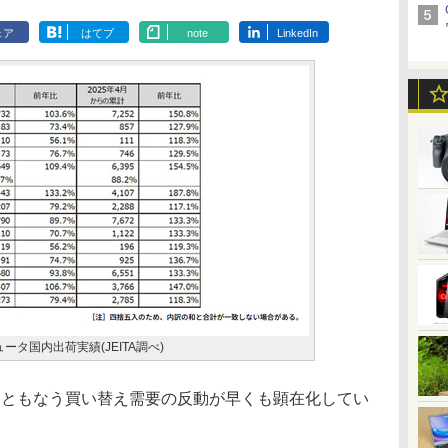
ェア
はてブ
note
LinkedIn
ータ国内出荷実績(JEITA調べ)
終了にともなう買い替え需要の反動が早くも顕在化してい