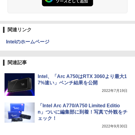
【予約】和山やま 作品4冊セット 小冊子
3
＆アクリルスタンド付き特装版 【2026年
Anker Soundcore Liberty 5 ミッドナイトブ
見知らぬ糸
ONE PIECE モノクロ版 115 (ジャンプコミッ
12月11日発売予定】 わやまやま 夢中さ
ラック
クスDIGITAL)
by Amazon 天然水ラベルレス 2L×9本
君に カラオケ行こ ファミレス行こ 特典
付き 豪華 限定
￥250
￥14,990
￥594
￥1,117
関連リンク
￥11,000
Intelのホームページ
【2026年アップグレード版】AOKIMI ワイヤ
On My Road (Stadium ver.)
HUNTER×HUNTER モノクロ版 39 (ジャンプ
レスイヤホン bluetooth イヤホン V12 小型
コミックスDIGITAL)
by Amazon 炭酸水 ラベルレス 500ml ×24本
月がきれいな夜に、誰かに思い出してほ
4
軽量 ブルートゥースHi-Fi 最大36時間再生 ぶ
強炭酸水 ペットボトル 500ミリリットル (Sm
しかった [ 川代紗生 ]
￥250
関連記事
るーとゅーす コードレス ENCノイズキャン
art Basic)
￥572
セリング 自動ペアリング Type-C充電 マイク
￥1,760
付き 防水 タッチ式音量調整 スポーツ/通勤/通
￥1,625
Intel、「Arc A750はRTX 3060より最大1
学/WEB会議(ホワイト)
7%速い」ベンチ結果を公開
On My Road (Stadium ver.)
スーパーの裏でヤニ吸うふたり 9巻 (デジタル
￥1,964
2022年7月19日
版ビッグガンガンコミックス)
コカ・コーラ やかんの麦茶 from 爽健美茶 ラ
【中古】 ドカベン 全48巻完結 [コミック
ベルレス 650mlPET×24本
￥250
5
セット]
￥810
「Intel Arc A770/A750 Limited Editio
Xiaomi シャオミ REDMI Buds 8 Lite ワイヤ
￥2,009
n」ついに編集部に到着！写真で外観をチ
レスイヤホン Bluetooth 5.4 ノイズキャンセ
￥23,142
ェック！
リング ANC 36時間再生
2022年9月30日
￥3,480