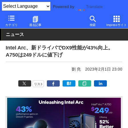
Powered by
Translate
PC Watch
半導体/周辺機器
GPU
Intel
カテゴリ
過去記事
検索
Impressサイト
ニュース
Intel Arc、新ドライバでDX9性能が43%向上。
A750は249ドルに値下げ
劉 尭
2023年2月1日 23:00
リスト