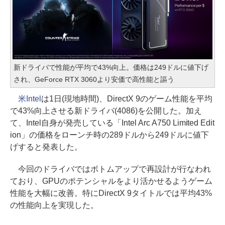
新ドライバで性能が平均で43%向上。価格は249ドルに値下げ
され、GeForce RTX 3060より安価で高性能と謳う
米Intel
は1日(現地時間)、DirectX 9のゲーム性能を平均
で43%向上させる新ドライバ(4086)を公開した。加え
て、Intel自身が発売している「Intel Arc A750 Limited Edit
ion」の価格をローンチ時の289ドルから249ドルに値下
げすると発表した。
今回のドライバではボトムアップで再設計が行なわれ
ており、GPUのポテンシャルをより活かせるようゲーム
性能を大幅に改善。特にDirectX 9タイトルでは平均43%
の性能向上を実現した。