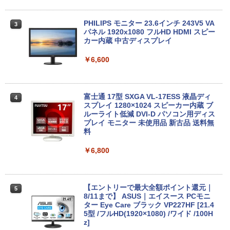
bx-i3-wakeari-3
￥42,800
￥18,800
PHILIPS モニター 23.6インチ 243V5 VA
3
パネル 1920x1080 フルHD HDMI スピー
カー内蔵 中古ディスプレイ
MSI CUBI-5-12M-470JP Core i3-1215U/
3
【1500円OFFクーポン】【WEBカメラ
8GB/256GB SSD Windows 11 Pro 超小
￥6,600
3
搭載&フルHD】ノートパソコン 中古パソ
型デスクトップPC
コン 14インチ SSD128GB メモリ8GB C
ore i5 第8世代 Microsoft Office付き Wi
￥75,700
ndows11 NEC Versapro VM-7 ノートパ
富士通 17型 SXGA VL-17ESS 液晶ディ
4
ソコン 中古 PC パソコン 中古ノートPC
スプレイ 1280×1024 スピーカー内蔵 ブ
SSD1TB メモリ16GB
ルーライト低減 DVI-D パソコン用ディス
プレイ モニター 未使用品 新古品 送料無
【エントリーでポイント100％還元のチ
4
￥23,800
料
ャンス】GMKtec ミニPC AMD Ryzen 5
7640HS 6コア12スレッド MAX5.0GHz D
DR5 32GB/最大128GB Radeon 760M P
￥6,800
CIe3.0 M.2 2280 SSD1TB/最大2×8TB U
【新品-最安挑戦!!】ノートパソコン offic
SB4 Bluetooth5.2 2.5Gbps LAN*2 VES
4
e搭載 windows1114インチ MS Office 2
A 静音 mini pc Windows11 Pro 4K 3画
019/高速CPU Celeron N3350/8GB メモ
面出力 M6 Ultra
【エントリーで最大全額ポイント還元｜
5
リー/WIFI/USB3.0/miniHDMI/WEBカメ
8/11まで】 ASUS｜エイスース PCモニ
ラ搭載/日本語キーボード オンライン授業
￥91,999
ター Eye Care ブラック VP227HF [21.4
在宅勤務 パソコンノート 薄型軽量ノート
5型 /フルHD(1920×1080) /ワイド /100H
PC
z]