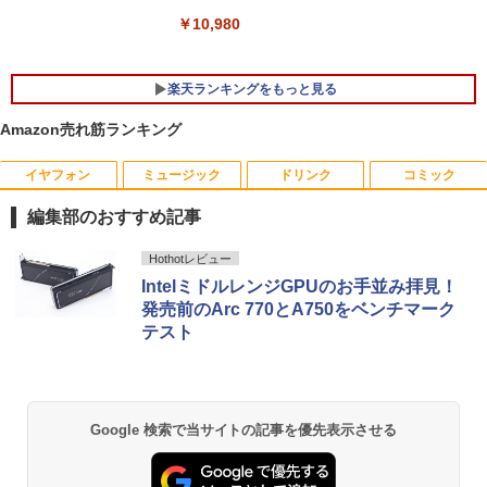
￥29,980
【中古パソコン】Apple iMac 24inch M
￥10,980
5
GPC3J/A A2438 4.5K 2021 一体型 Touc
h ID [Apple M1 8コア メモリ16GB SSD
256GB 無線 BT カメラ 24インチ Silver
楽天ランキングをもっと見る
＼11日まで限定価格／【楽天1位】ノー
]:美品
5
トパソコン 新品 福袋 6点セット Intel Pe
Amazon売れ筋ランキング
ntium GOLD 6500Y メモリ12GB SSD25
￥123,980
6GB Windows11 WPS Office付き 初期
設定済み 15.6インチ フルHD ノートPC
イヤフォン
ミュージック
ドリンク
コミック
【送料無料】ながい窖／手塚治虫
初心者 学生 在宅ワーク テンキー Wi-Fi
1
Bluetooth HDMI 日本語キーボード 安い
編集部のおすすめ記事
￥2,200
￥30,800
Anker Soundcore P40i オフホワイト
BRUCE WAYNE feat. Flo Milli, ATL Jacob
【Amazon.co.jp限定】 い・ろ・は・す 2L P
薬屋のひとりごと 17巻 (デジタル版ビッグガ
Hothotレビュー
[Explicit]
ET ラベルレス ×8本
ンガンコミックス)
IntelミドルレンジGPUのお手並み拝見！
￥7,990
発売前のArc 770とA750をベンチマーク
￥250
￥1,112
￥770
テスト
ちいかわ なんか小さくてかわいいやつ
2
（1） （ワイドKC） [ ナガノ ]
Anker Soundcore P31i ブラック
BRUCE WAYNE feat. Flo Milli, ATL Jacob
by Amazon 天然水 ラベルレス 500ml ×24本
異世界居酒屋「のぶ」(22) (角川コミックス・
￥1,100
[Explicit]
富士山の天然水 バナジウム含有 水 ミネラル
エース)
ウォーター ペットボトル 静岡県産 500ミリリ
Google 検索で当サイトの記事を優先表示させる
￥5,990
ットル (Smart Basic)
￥250
￥832
￥1,380