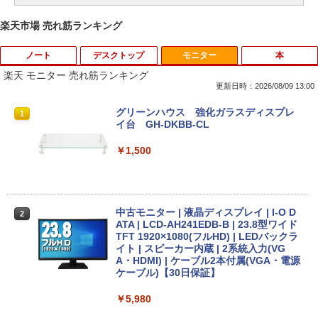
楽天市場 売れ筋ランキング
ノート
デスクトップ
モニター
本
楽天 モニター 売れ筋ランキング
更新日時：2026/08/09 13:00
【期間限定破格金額！】新生活 新古品 W
新品 ミニPC VETESA Intel 6500Y Wind
グリーンハウス 強化ガラスディスプレ
1
1
1
in11搭載 パソコンノートパソコンoffice
ows11 WPS Office付き メモリ16GB SS
イ台 GH-DKBB-CL
付き 初心者向けノートPC 初期設定済 1
D256GB UHD 4K対応 HDMI DP 有線LA
5.6型 インテル高速CPU ランダムで発送
N USB3.0 VESAマウント対応 省スペー
￥1,500
メモリ4GB～ 高速SSD1TB 最大 フルHD
ス 超軽量 コンパクトPC
Webカメラ zoom 軽量薄型 無線 型番更
新で在庫処分
￥34,800
￥12,980
中古モニター | 液晶ディスプレイ | I-O D
2
ATA | LCD-AH241EDB-B | 23.8型ワイド
TFT 1920×1080(フルHD) | LEDバックラ
新品一体型 pc 一体型パソコン 22型 デス
2
イト | スピーカー内蔵 | 2系統入力(VG
クトップパソコン Windows11 MS offic
A・HDMI) | ケーブル2本付属(VGA・電源
【少しだけ訳ありの格安品 】 Core i3 8
e搭載 CPU インテル Core i5 高速CPU フ
2
ケーブル)【30日保証】
世代 windows11 レビュー記載でテンキ
ルHD メモリー 8GB SSD 256GB 初期設
ープレゼント ノートパソコン 設定済み
定済み キーボードとマウス付属 超薄型 1
メモリ 8GB SSD 256GB 15.6インチ 富
78°広視野角 WiFi対応 在宅勤務・ビジネ
￥5,980
士通 8世代 中古 パソコン Office付 a579
ス用