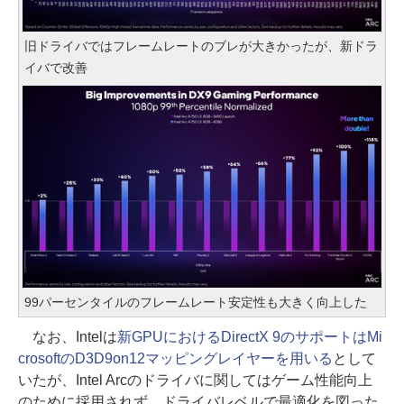
旧ドライバではフレームレートのブレが大きかったが、新ドラ
イバで改善
99パーセンタイルのフレームレート安定性も大きく向上した
なお、Intelは
新GPUにおけるDirectX 9のサポートはMi
crosoftのD3D9on12マッピングレイヤーを用いる
として
いたが、Intel Arcのドライバに関してはゲーム性能向上
のために採用されず、ドライバレベルで最適化を図った