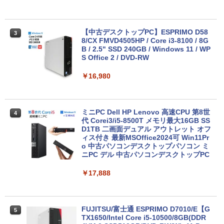
中古ノートパソコン 富士通 LIFEBOOK
3
U938 第7世代 Core i5 Windows11 Pro
Office 2024付き メモリ8GB SSD256G
B/1TB選択可 13.3型 軽量 モバイル ビジ
【中古デスクトップPC】ESPRIMO D58
3
ネス 在宅勤務 学生向け
8/CX FMVD4505HP / Core i3-8100 / 8G
B / 2.5" SSD 240GB / Windows 11 / WP
S Office 2 / DVD-RW
￥12,980
￥16,980
8月5日限定10倍＆抽選10000P！｜2021
4
年モデル！高性能ノートパソコン Windo
ws11 富士通 LIFEBOOK A5511 第11世
ミニPC Dell HP Lenovo 高速CPU 第8世
4
代Celeron 6305U最大メモリ32GB 秒速
代 Corei3/i5-8500T メモリ最大16GB SS
起動新品SSD2TB テンキー内蔵 15.6型大
D1TB 二画面デュアル アウトレット オフ
画面 ノートパソコン中古 オフィス付き
ィス付き 最新MSOffice2024可 Win11Pr
Microsoftoffice2024可 送料無料 WIFI
o 中古パソコンデスクトップパソコン ミ
ニPC デル 中古パソコンデスクトップPC
￥15,120
￥17,888
マイクロソフト 法人向け Surface Pro 1
5
2 インチ キーボード ストーン グレー EP
FUJITSU/富士通 ESPRIMO D7010/E【G
5
2-32891
TX1650/Intel Core i5-10500/8GB(DDR