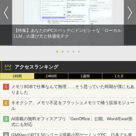
【特集】あなたのPCスペックにドンピシャな「ローカル
LLM」の選び方と快適化テク
●
●
●
●
●
アクセスランキング
1時間
24時間
1週間
1カ月
メモリ8GBで仕事なんて無理……そう思っていた時期が僕にもあ
りました
キオクシア、メモリ不足をフラッシュメモリで補う拡張モジュー
ル
AI搭載の無料オフィスアプリ「GenOffice」公開。Word/Excel形
式にも対応
GMKtecのRTX 50シリーズ搭載小型ゲーミングPC、日本でも発