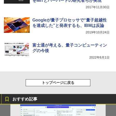
をMITとハーバードの研究者らが実現
2017年11月30日
￥2,980
【楽天1位！保護レザーケース付き】【タ
5
ッチ選択】 モバイルモニター 15.6インチ
Googleが量子プロセッサで“量子超越性
ノングレア 非光沢 1080PフルHD コスパ
を達成した”と発表するも、IBMは反論
高画質 デュアルモニター サブモニター
ポータブルモニター ゲーミングモニター
2019年10月24日
リモートワーク IPS Tpye-C/mini HDMI
pc ミニPC iPhone対応
富士通が考える、量子コンピューティン
￥9,999
グの今後
2022年6月1日
トップページに戻る
おすすめ記事