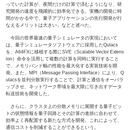
っていた計算が、夜間だけの計算で済むようになり、研
究開発の速度を飛躍的に効率化できる。実機の開発に時
間がかかる中で、量子アプリケーションの先行開発が行
なえるメリットは大きい」などと述べた。
今回の世界最速の量子シミュレータの実現において
は、量子シミュレータソフトウェアに採用したQulacs
を、A64FXに移植する際にSVE（Scalable Vector Extens
ion）命令を活用して複数の計算を同時に実行すること
で、メモリバンド幅の性能を最大化する実装技術を開
発。また、MPI（Message Passing Interface）により、Q
ulacsを並列分散実行することで、計算と通信をオーバラ
ップさせ、ネットワーク帯域を最大限に引き出すデータ
転送技術を開発した。
さらに、クラスタ上の分散メモリに展開する量子ビッ
トの状態情報を量子回路とその計算の進捗に合わせて、
効率よく再配置する新たな方式を開発。これによって、
通信コストを削減することができるという。