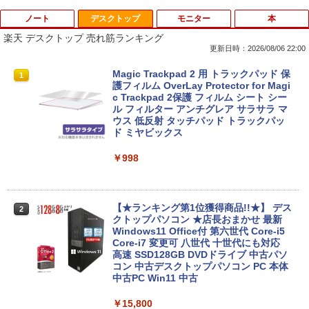
ノート
デスクトップ
モニター
本
楽天 デスクトップ 売れ筋ランキング
更新日時：2026/08/06 22:00
【中古】第4世代 Core i3搭載ノートパソ
Magic Trackpad 2 用 トラックパッド 保
1
1
コン 500GB 4GBメモリ DVDマルチドラ
護フィルム OverLay Protector for Magi
イブ 15.6インチ Wi-Fi 【Windows10】
c Trackpad 2保護 フィルム シート シー
MS 365 Office Web 注目PC [105]
ル フィルター アンチグレア サラサラ マ
ウス 低反射 タッチパッド トラックパッ
ド ミヤビックス
￥8,800
￥998
中古パソコン | Lenovo | ThinkPad L57
2
0 | Windows11 | ノートPC | 一年保証 |
第7世代 | Core i5 7200U 2.5(～最大3.1)
【★ランキング第1位獲得商品!!★】 デス
2
GHz | MEM:8GB | HDD:500GB | DVDマ
クトップパソコン ★店長おまかせ 最新
ルチ | 無線LAN:あり | テンキー | Win11P
Windows11 Office付 第六世代 Core-i5
ro64Bit | ACアダプター付属
Core-i7 変更可 八世代 十世代にも対応
高速 SSD128GB DVDドライブ 中古パソ
コン 中古デスクトップパソコン PC 本体
￥9,980
中古PC Win11 中古
￥15,800