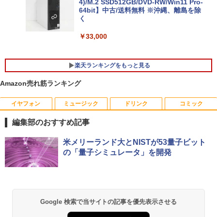
4)/M.2 SSD512GB/DVD-RW/Win11 Pro-
64bit】中古/送料無料 ※沖縄、離島を除
￥25,278
く
￥33,000
楽天ランキングをもっと見る
Amazon売れ筋ランキング
イヤフォン
ミュージック
ドリンク
コミック
【マラソンセール期間中ポイント5倍】中
[新品]はじめての世界名作えほん えほん
1
1
古モニター 19インチ スクエア 液晶ディ
のおうち(1～40巻)
編集部のおすすめ記事
スプレイ VGA / DVI端子 店長おまかせ ケ
ーブル付き サブモニターにおすすめ 動作
￥26,400
Anker Soundcore P40i オフホワイト
BRUCE WAYNE feat. Flo Milli, ATL Jacob
【Amazon.co.jp限定】 い・ろ・は・す 2L P
薬屋のひとりごと 17巻 (デジタル版ビッグガ
確認済み 30日保証 送料無料
米メリーランド大とNISTが53量子ビット
[Explicit]
ET ラベルレス ×8本
ンガンコミックス)
の「量子シミュレータ」を開発
￥5,990
￥3,300
￥250
￥1,001
￥770
ヒロシマ 消えたかぞく （ポプラ社の絵
2
本 67） [ 指田 和 ]
PHILIPS/フィリップス 241V8/11 / 23.8型
2
￥1,815
Anker Soundcore P31i ブラック
BRUCE WAYNE feat. Flo Milli, ATL Jacob
by Amazon 天然水 ラベルレス 500ml ×24本
異世界居酒屋「のぶ」(22) (角川コミックス・
Google 検索で当サイトの記事を優先表示させる
ワイド 液晶ディスプレイ FullHD/HDMI
[Explicit]
富士山の天然水 バナジウム含有 水 ミネラル
エース)
ケーブル標準添付【中古/送料無料】※沖
ウォーター ペットボトル 静岡県産 500ミリリ