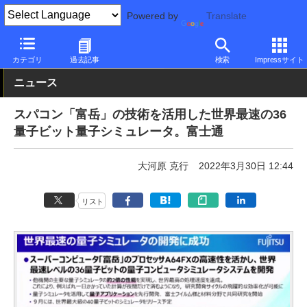
Powered by
Translate
PC Watch
市場
技術
富士通
カテゴリ
過去記事
検索
Impressサイト
ニュース
スパコン「富岳」の技術を活用した世界最速の36
量子ビット量子シミュレータ。富士通
大河原 克行
2022年3月30日 12:44
リスト