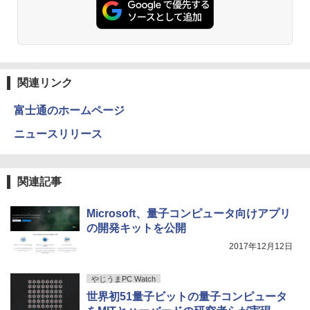
￥4,990
縄、離島を除く
ットル (Smart Basic)
￥250
￥832
￥5,500
情報社会と情報技術 （身近なモノやサー
￥1,380
3
ビスから学ぶ「情報」教室1） [ 土屋 誠
司 ]
Anker Soundcore Liberty 5 ミッドナイトブ
On My Road (Stadium ver.)
HUNTER×HUNTER モノクロ版 39 (ジャンプ
ラック
コミックスDIGITAL)
by Amazon 天然水ラベルレス 2L×9本
PHILIPS 241V8 LED液晶モニター 23.8
3
関連リンク
￥2,750
￥250
インチワイド ブラック 1920×1080 （フ
￥14,990
￥572
￥1,117
ルHD）16:9 IPSパネル 非光沢 ノングレ
富士通のホームページ
ア 液晶ディスプレイ HDMI VGA VESA準
拠 PS4 switch 対応 スイッチ 【中古】
STAR WARS マンダロリアンとグローグ
ニュースリリース
4
ー [ ジェフリー・ブラウン ]
【2026年アップグレード版】AOKIMI ワイヤ
On My Road (Stadium ver.)
スーパーの裏でヤニ吸うふたり 9巻 (デジタル
￥6,500
レスイヤホン bluetooth イヤホン V12 小型
版ビッグガンガンコミックス)
by Amazon 炭酸水 ラベルレス 500ml ×24本
￥1,870
軽量 ブルートゥースHi-Fi 最大36時間再生 ぶ
強炭酸水 ペットボトル 500ミリリットル (Sm
￥250
関連記事
るーとゅーす コードレス ENCノイズキャン
art Basic)
￥810
セリング 自動ペアリング Type-C充電 マイク
モバイルモニター 15.6インチ InnoView
4
付き 防水 タッチ式音量調整 スポーツ/通勤/通
￥1,625
モバイルディスプレイ 自立型 1920*1080
Microsoft、量子コンピュータ向けアプリ
学/WEB会議(ホワイト)
FHD ポータブルモニター IPS液晶パネル
の開発キットを公開
幽冥の岸 十二国記 （新潮文庫） [ 小野
5
薄型 軽量 持ち運び 壁掛けに対応 Switc
BUGS LIFE
ONE PIECE モノクロ版 115 (ジャンプコミッ
不由美 ]
￥1,964
2017年12月12日
h/PS3/PS4/PS5/Xbox One/PC/スマホ/U
クスDIGITAL)
コカ・コーラ やかんの麦茶 from 爽健美茶 ラ
SBType-C/標準HDMI対応【選べる種
ベルレス 650mlPET×24本
￥250
￥825
類】タッチ/ケース付き/4Kタイプ
￥594
やじうまPC Watch
Xiaomi シャオミ REDMI Buds 8 Lite ワイヤ
￥1,653
世界初51量子ビットの量子コンピュータ
レスイヤホン Bluetooth 5.4 ノイズキャンセ
￥8,980
リング ANC 36時間再生