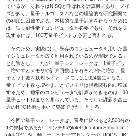
ているが、それらはNISQと呼ばれる計算機であり、ノイ
ズが多く、量子アルゴリズムなどの理論的な研究開発で
の利用は困難である。本格的な量子計算を行なうために
は、誤り耐性量子コンピュータが必要であり、それを実
現するには、100万量子ビットが必要と言われる。
そのため、実際には、既存のコンピュータを用いた量
子シミュレータが広く利用されているのが現状である」
と前置きし、「だが、量子シミュレータは、1量子ビッ
ト増やすとメモリや計算回数はそれぞれ2倍に増加。量
子ビット数を10増やすと、メモリは1,024倍にもなる。
量子ビット数を増やすことでメモリは指数関数的に増加
するため、通常のコンピュータで計算ができるのは、30
量子ビット程度だと見られている。そうした課題を富士
通のHPC技術を用いて突破できた」とする。
今回の量子シミュレータは、富岳に比べると2,500分の
1の規模であるが、インテルのIntel Quantum Simulator（I
ntel-QS）や、独ユーリッヒ研究センターのJUQCS、IB